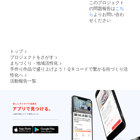
このプロジェクト
るよう
の問題報告は
こち
に作成
してく
ら
よりお問い合わ
ださ
せください
い）
https://
qr.quel.j
p/ ①
トップ
ページ
トップ
>
の真ん
プロジェクトをさがす
>
中辺り
まちづくり・地域活性化
>
にある
『さっ
手作り作品で盛り上げよう！ＱＲコードで繋がる街づくり活
そく作
性化へ
>
る』を
活動報告一覧
クリッ
ク ②こ
こから
目的別
に選ん
で、Ｕ
ＲＬ等
記載し
てくだ
さい。
サイズ
は『さ