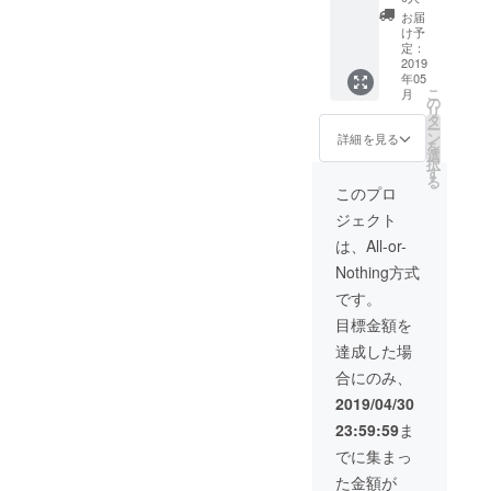
の個人
お届
のＳＮ
け予
Ｓや
定：
ホーム
2019
年05
ページ
こ
月
などに
の
リ
繋がる
タ
ー
ＱＲ
ン
詳細を見る
を
コード
選
択
を用意
す
る
しても
このプロ
らうこ
ジェクト
とに
よっ
は、All-or-
て、道
Nothing方式
行く人
がスマ
です。
ホをか
目標金額を
ざして
見るこ
達成した場
とがで
合にのみ、
き、各
作家さ
2019/04/30
んの活
23:59:59
ま
動や作
品紹
でに集まっ
介、作
た金額が
品の販