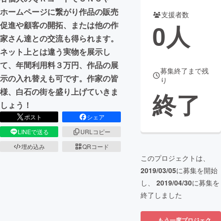
ホームページに繋がり作品の販売
支援者数
まちづくり・地域活性化
0
人
促進や顧客の開拓、または他の作
家さん達との交流も得られます。
CAMPFIRE for Social Good
CAMPFIRE Creation
ネット上とは違う実物を展示し
CAMPFIREふるさと納税
machi-ya
コミュニティ
て、年間利用料３万円、作品の展
募集終了まで残
示の入れ替えも可です。作家の皆
り
様、白石の街を盛り上げていきま
終了
しょう！
ポスト
シェア
LINEで送る
URLコピー
埋め込み
QRコード
このプロジェクトは、
2019/03/05
に募集を開始
し、
2019/04/30
に募集を
終了しました
もう一度プロジェク