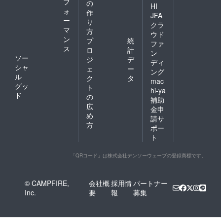
フ
の
として
HI
ォ
作
ご利用
JFA
ー
できま
り
クラ
す。
マ
方
ウド
（サイ
ン
プ
統
ファ
ズに収
ス
ロ
計
まれば
ン
ソー
ジ
デ
ご自由
ディ
シャ
に使っ
ェ
ー
ング
ていた
ル
ク
タ
mac
だいて
グッ
ト
hi-ya
構いま
ド
の
補助
せん。
広
１点で
金申
め
もいい
請サ
です
方
ポー
し、複
ト
数でも
可）
【利用
「QRコード」は株式会社デンソーウェーブの登録商標です。
料】
年間を
通して
© CAMPFIRE,
会社概
採用情
パートナー
３００
Inc.
要
報
募集
００円
です。
作品の
入れ替