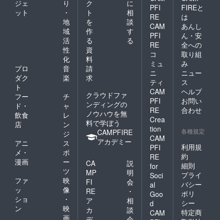
ジェ
り
ク
に
不出来
PFI
FIREと
ット
・
ト
相
は問い
RE
は
ません
地
を
談
CAM
あんし
が、食
域
作
す
PFI
ん・安
品や生
活
る
る
もの、
RE
全への
性
資
異臭を
コ
取り組
化
料
放つも
ミュ
み
の、公
プロ
音
請
ニ
ニュー
序良俗
ダク
楽
求
ティ
ス
に反す
ト
CAM
ヘルプ
るもの
クラウドファ
フー
チ
（例え
PFI
お問い
ンディングの
ド・
ャ
ば、爆
RE
合わせ
ノウハウを無
飲食
レ
発物等
Crea
料で学ぼう
の危険
店
ン
tion
物やわ
各種規定
CAMPFIRE
ジ
CAM
いせつ
アカデミー
アニ
ス
物、そ
利用規
PFI
メ・
ポ
の他犯
約
RE
漫画
ー
罪を助
CA
説
細則
for
長・連
ツ
MP
明
プライ
Soci
想させ
ファ
映
FI
会
バシー
al
るもの
ッ
像
RE
・
ポリ
など）
Goo
ショ
・
ア
相
の審査
シー
d
ン
映
はいた
カ
談
特定商
CAM
しま
画
デ
会