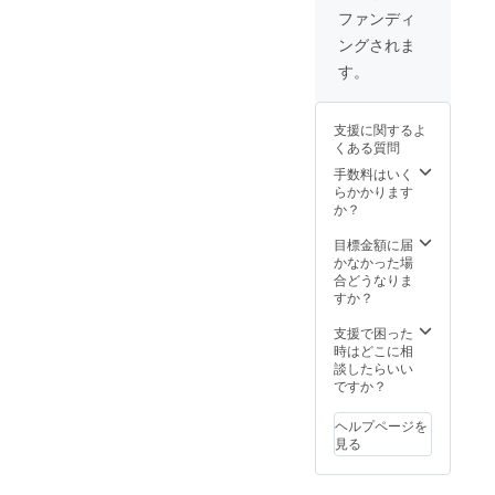
売促進
ファンディ
に繋げ
ングされま
ること
ができ
す。
ます。
ぜひ皆
様の作
支援に関するよ
品の発
くある質問
表の場
として
手数料はいく
ご活用
らかかります
くださ
か？
い。 ※Ｑ
Ｒコー
目標金額に届
ドの作
かなかった場
成はこ
合どうなりま
ちらの
すか？
トップ
ページ
支援で困った
から無
時はどこに相
料でで
談したらいい
きま
ですか？
す。
（必ず
ヘルプページを
自分の
見る
ところ
へアク
セスす