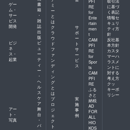
取引法
PFI
す。こ
ゲー
書
ミ
に基づ
RE
れら以
ム・
籍
ー
く表記
for
外は基
サー
・
と
本的に
情報セ
Ente
ビス
雑
は
はＯＫ
キュリ
rtain
開発
誌
です。
ク
サ
ティ方
men
飾らせ
出
ラ
ポ
針
t
ていた
版
ウ
ー
反社基
CAM
だく作
ビジ
ビ
ド
ト
品につ
本方針
PFI
ネ
ュ
フ
サ
いて
カスタ
RE
ス・
ー
は、店
ァ
ー
マーハ
for
舗総合
起業
テ
ン
ビ
ラスメ
Spor
保険が
ィ
デ
ス
ントに
ts
適用さ
ー
ィ
対する
れま
CAM
・
ン
す。
考え方
PFI
ヘ
【サイ
グ
クッ
RE
ズ】
ル
と
キーポ
ふる
高さ２
ス
は
リシー
さと
７セン
ケ
プ
実
納税
チ、横
ア
ロ
施
３９セ
AD
アー
舞
ジ
事
ンチ、
FOR
ト・
台
奥行き
ェ
例
ALL
２７セ
写真
・
ク
HIO
ンチが
パ
ト
KOS
ひと枠