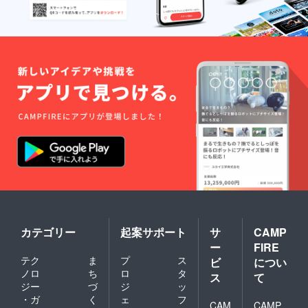
らに大
きい』
を選ん
でくだ
さい。
③作成
が完了
したら
印刷
し、当
日お持
ちくだ
さい。
（名刺
サイズ
程をイ
メージ
しても
らえれ
ばいい
かと思
カテゴリー
起案サポート
サ
CAMP
いま
ー
FIRE
す。）
テク
ま
プ
ス
【作品
ビ
につい
につい
ノロ
ち
ロ
タ
ス
て
て】
ジー
づ
ジ
ッ
作品の
・ガ
く
ェ
フ
出来・
CAM
CAMP