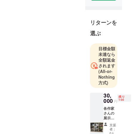
リターンを
選ぶ
目標金額
未達なら
全額返金
されます
(All-or-
Nothing
方式)
30,
残り
000
100
円
各作家
さんの
展示作
品の横
支援
に、そ
者：
れぞれ
0人