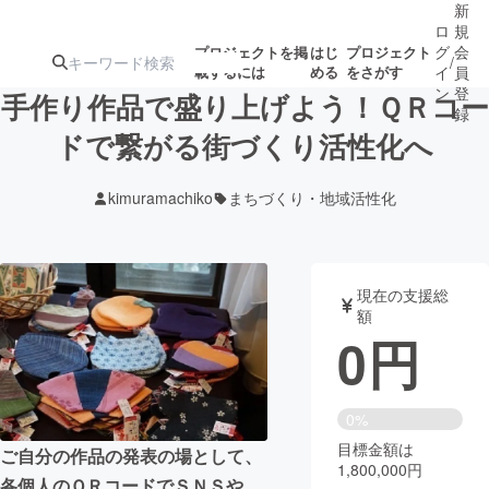
新
ロ
規
グ
会
プロジェクトを掲
はじ
プロジェクト
/
載するには
める
をさがす
イ
員
ン
登
手作り作品で盛り上げよう！ＱＲコー
録
ドで繋がる街づくり活性化へ
人気のプロ
注目のリ
注目の新着プロ
募集終了が近いプ
もうすぐ公開
kimuramachiko
まちづくり・地域活性化
ジェクト
ターン
ジェクト
ロジェクト
されます
アート・写真
音楽
現在の支援総
額
0
円
テクノロジー・ガジェット
ゲーム・サ
映像・映画
書籍・雑誌
0%
目標金額は
ご自分の作品の発表の場として、
1,800,000円
ビジネス・起業
チャレンジ
各個人のＱＲコードでＳＮＳや