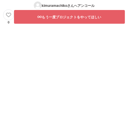
えは３
kimuramachiko
さんへアンコール
回ほど
考えて
おりま
もう一度プロジェクトをやってほしい
す。
0
【交流
会につ
いて】
場所
は、白
石市中
町商店
街にあ
る、サ
ロン・
ラポー
ル所在
地の旧
オリエ
ンタル
さんが
交流会
会場に
なりま
す。
（宮城
県白石
市中町