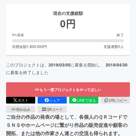
現在の支援総額
0
円
終了
0
%達成
目標金額
1,800,000
円
支援者数
0
人
このプロジェクトは、
2019/03/05
に募集を開始し、
2019/04/30
に募集を終了しました
もう一度プロジェクトをやってほしい
ポスト
シェア
LINEで送る
URLコピー
埋め込み
QRコード
ご自分の作品の発表の場として、各個人のＱＲコードで
ＳＮＳやホームページに繋がり作品の販売促進や顧客の
開拓、または他の作家さん達との交流も得られます。