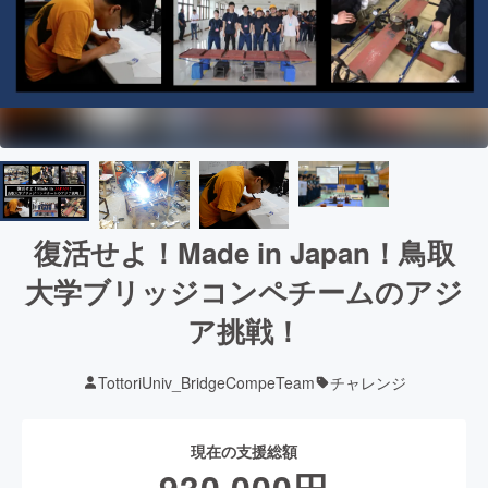
復活せよ！Made in Japan！鳥取
大学ブリッジコンペチームのアジ
ア挑戦！
TottoriUniv_BridgeCompeTeam
チャレンジ
現在の支援総額
930,000
円