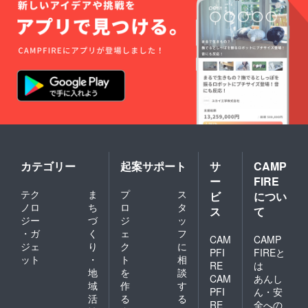
カテゴリー
起案サポート
サ
CAMP
ー
FIRE
テク
ま
プ
ス
ビ
につい
ノロ
ち
ロ
タ
ス
て
ジー
づ
ジ
ッ
・ガ
く
ェ
フ
CAM
CAMP
ジェ
り
ク
に
PFI
FIREと
ット
・
ト
相
RE
は
地
を
談
CAM
あんし
域
作
す
PFI
ん・安
活
る
る
RE
全への