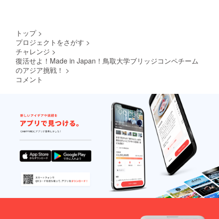
数制限はありま
せんので、ぜひ
奮ってご参加く
ださい。 交通費
トップ
>
や滞在費など報
プロジェクトをさがす
>
告会に出席する
チャレンジ
>
際に係る費用に
復活せよ！Made in Japan！鳥取大学ブリッジコンペチーム
ついては負担が
のアジア挑戦！
>
出来ませんの
で、ご了承くだ
コメント
さい。