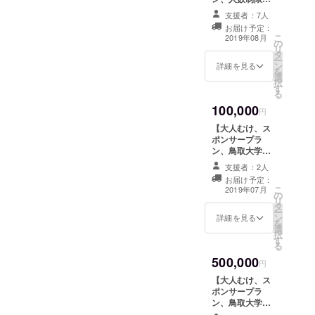
業ロゴ制限無
を心がけます。
し】 法人の方や
し） また、大会
報告会の場所は
支援者：7人
お店を経営して
終了後、実施す
鳥取大学湖山
お届け予定：
いる方向けのプ
る報告会に招待
こ
キャンパス広報
2019年08月
の
ランです！ 支援
致します！ ※報
リ
センター１階の
タ
して頂けた方に
告会の日程は
ー
CDLです。 人数
ン
メッセージ、大
詳細を見る
追ってメールア
を
制限はありませ
選
会当日、企業ロ
ドレスの方に連
択
んので、ぜひ
す
ゴを展示させて
絡させていただ
る
奮ってご参加く
頂きます。（企
きます。 報告会
ださい。 交通費
100,000
業ロゴ制限無
円
では、チームの
や滞在費など報
し） 告知するこ
これまでの動き
告会に出席する
【大人むけ、ス
とで少しでも企
についてや大会
際に係る費用に
ポンサープラ
業様の宣伝にな
について、製作
ついては負担が
ン、鳥取大学ブ
ればと思いま
した橋について
出来ませんの
リッジコンペ
す。 企業様につ
支援者：2人
など事細かく紹
で、ご了承くだ
チームと常にツ
いては、大会当
お届け予定：
介する予定で
さい。
ナガッてもらえ
こ
日、企業ロゴを
2019年07月
す。一般の方で
の
ます、人数制限
リ
展示させていた
もわかりやすい
タ
無し】 鳥取大学
ー
だきます。 ま
説明を心がけま
ン
チームの動向を
詳細を見る
を
た、大会終了
す。 報告会の場
選
逐次報告する
択
後、実施する報
所は鳥取大学湖
す
メッセージを送
る
告会に招待致し
山キャンパス広
らせていただき
ます！ ※報告会
500,000
報センター１階
ます。 また、ブ
円
の日程は追って
のCDLです。 人
リッジコンペ
メールアドレス
【大人むけ、ス
数制限はありま
チームの見学を
の方に連絡させ
ポンサープラ
せんので、ぜひ
随時受け付けて
ていただきま
ン、鳥取大学ブ
奮ってご参加く
います。 企業様
す。 報告会で
リッジコンペ