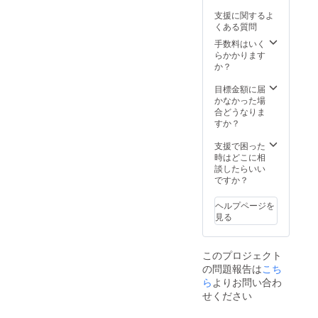
のCDLです。 人
ゴ制限無し） ブ
支援に関するよ
数制限はありま
リッジコンペ
くある質問
せんので、ぜひ
チームの見学も
奮ってご参加く
手数料はいく
随時受け付けて
ださい。 交通費
らかかります
います。 また、
や滞在費など報
か？
大会終了後、実
告会に出席する
施する報告会に
際に係る費用に
目標金額に届
招待致します！
ついては負担が
かなかった場
※報告会の日程は
出来ませんの
合どうなりま
追ってメールア
で、ご了承くだ
すか？
ドレスの方に連
さい。
絡させていただ
支援で困った
きます。 報告会
時はどこに相
では、チームの
談したらいい
これまでの動き
ですか？
についてや大会
について、製作
した橋について
ヘルプページを
など事細かく紹
見る
介する予定で
す。一般の方で
もわかりやすい
このプロジェクト
説明を心がけま
の問題報告は
こち
す。 報告会の場
ら
よりお問い合わ
所は鳥取大学湖
山キャンパス広
せください
報センター１階
のCDLです。 人