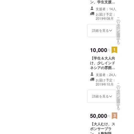
ン、学生支援者
JAPANのレ
向け】 応援して
支援者：14人
頂き、ありがと
ベルを見せ
お届け予定：
うございます！
こ
2019年08月
つけにいき
の
メールアドレス
リ
ます！
タ
にお礼のメッ
ー
ン
セージをお届け
詳細を見る
是非とも、
を
選
させて頂きま
択
ご支援お願
す
す！ よろしくお
る
願いします！ ま
いしま
10,000
た、大会終了
円
す！！
後、実施する報
【学生＆大人向
告会に招待致し
け、少しインド
ます！ ※報告会
ネシアの雰囲気
の日程は追って
を感じる事が出
メールアドレス
支援者：24人
来るプラン】 こ
の方に連絡させ
お届け予定：
ちらのプランで
ていただきま
こ
2019年10月
の
は、メンバーに
す。 報告会で
リ
タ
よるお礼のメッ
は、チームのこ
ー
ン
セージが書かれ
詳細を見る
れまでの動きに
を
選
た絵葉書を郵送
ついてや大会に
択
す
させて頂きま
ついて、製作し
る
す！ 企業様につ
た橋についてな
50,000
いては、大会当
円
ど事細かく紹介
日、企業ロゴを
する予定です。
【大人むけ、ス
展示させていた
一般の方でもわ
ポンサープラ
だきます。 （企
かりやすい説明
ン、人数制限無