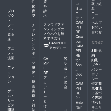
性
資
コ
取り組
化
料
ミュ
み
プロ
音
請
ニ
ニュー
ダク
楽
求
ティ
ス
ト
CAM
ヘルプ
クラウドファ
フー
チ
PFI
お問い
ンディングの
ド・
ャ
RE
合わせ
ノウハウを無
飲食
レ
Crea
料で学ぼう
店
ン
tion
各種規定
CAMPFIRE
ジ
CAM
アカデミー
アニ
ス
利用規
PFI
メ・
ポ
約
RE
漫画
ー
CA
説
細則
for
ツ
MP
明
プライ
Soci
ファ
映
FI
会
バシー
al
ッ
像
RE
・
ポリ
Goo
ショ
・
ア
相
シー
d
ン
映
カ
談
特定商
CAM
画
デ
会
取引法
PFI
ゲー
書
ミ
に基づ
RE
ム・
籍
ー
く表記
for
サー
・
と
情報セ
Ente
ビス
雑
は
キュリ
rtain
開発
誌
ク
サ