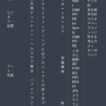
ティ方
men
出
ラ
ポ
針
t
版
ウ
ー
反社基
CAM
ビジ
ビ
ド
ト
本方針
PFI
ネ
ュ
フ
サ
カスタ
RE
ス・
ー
ァ
ー
マーハ
for
起業
テ
ン
ビ
ラスメ
Spor
ィ
デ
ス
ントに
ts
ー
ィ
対する
CAM
・
ン
考え方
PFI
ヘ
グ
クッ
RE
ル
と
キーポ
ふる
ス
は
リシー
さと
ケ
プ
実
納税
ア
ロ
施
AD
アー
舞
ジ
事
FOR
ト・
台
ェ
例
ALL
写真
・
ク
HIO
パ
ト
KOS
フ
の
HI
ォ
作
JFA
ー
り
クラ
マ
方
ウド
ン
プ
統
ファ