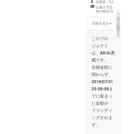
ださい。 交通費
については、大
支援者：0人
は、チームのこ
チームと常にツ
や滞在費など報
会当日、企業ロ
お届け予定：
れまでの動きに
ナガッてもらえ
告会に出席する
こ
ゴを展示させて
2019年07月
の
ついてや大会に
ます、設計した
際に係る費用に
リ
いただきます。
タ
ついて、製作し
橋梁の情報を詳
ついては負担が
ー
（企業ロゴ制限
ン
た橋についてな
しく事前に紹介
詳細を見る
出来ませんの
を
無し） そして、
選
ど事細かく紹介
します、人数制
で、ご了承くだ
択
大会終了後、実
す
する予定です。
限無し】 鳥取大
さい。
る
施する報告会に
一般の方でもわ
学チームの動向
このプロ
招待致します！
かりやすい説明
を逐次報告する
※報告会の日程は
ジェクト
を心がけます。
メッセージを送
追ってメールア
報告会の場所は
らせていただき
は、
All-In方
ドレスの方に連
鳥取大学湖山
ます。 そして
絡させていただ
式
です。
キャンパス広報
SNSでもブリッ
きます。 報告会
センター１階の
ジコンペチーム
目標金額に
では、チームの
CDLです。 人数
とツナガッて頂
これまでの動き
関わらず、
制限はありませ
けます。 そし
についてや大会
んので、ぜひ
て、鳥取大学最
2019/07/31
について、製作
奮ってご参加く
大の秘密であ
した橋について
23:59:59
ま
ださい。 交通費
る、橋梁につい
など事細かく紹
や滞在費など報
て情報をあなた
でに集まっ
介する予定で
告会に出席する
だけに公開しま
す。一般の方で
た金額が
際に係る費用に
す（秘密保持は
もわかりやすい
ついては負担が
お願いします）
ファンディ
説明を心がけま
出来ませんの
企業様について
す。 報告会の場
ングされま
で、ご了承くだ
は、大会当日、
所は鳥取大学湖
さい。
企業ロゴを展示
す。
山キャンパス広
させていただき
報センター１階
ます。 （企業ロ