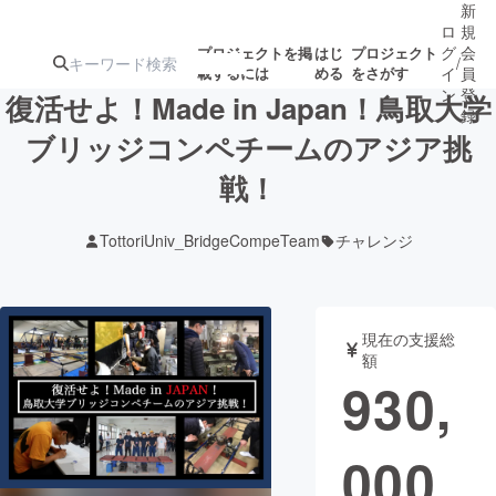
新
ロ
規
グ
会
プロジェクトを掲
はじ
プロジェクト
/
載するには
める
をさがす
イ
員
ン
登
復活せよ！Made in Japan！鳥取大学
録
ブリッジコンペチームのアジア挑
戦！
人気のプロ
注目のリ
注目の新着プロ
募集終了が近いプ
もうすぐ公開
ジェクト
ターン
ジェクト
ロジェクト
されます
TottoriUniv_BridgeCompeTeam
チャレンジ
アート・写真
音楽
現在の支援総
テクノロジー・ガジェット
ゲーム・サ
額
930,
映像・映画
書籍・雑誌
000
ビジネス・起業
チャレンジ