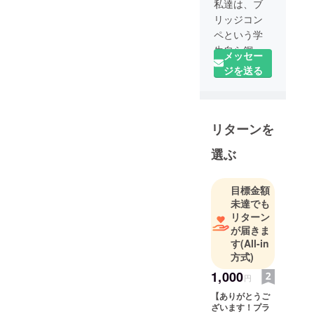
私達は、ブ
リッジコン
ペという学
生自ら鋼製
メッセー
橋梁模型を
ジを送る
製作する大
会に出場
し、これま
リターンを
で大会史上
唯一最多の3
選ぶ
度の優勝を
誇っていま
す。
目標金額
未達でも
この度、ア
リターン
ジア大会に
が届きま
出場し、ア
す
(All-in
ジアに日本
方式)
の土木技術
1,000
円
ここにあ
【ありがとうご
り！と、
ざいます！プラ
Made in