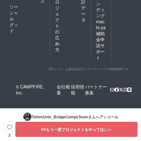
ス
ロ
計
ン
ソー
ジ
デ
ディ
シャ
ェ
ー
ング
ル
ク
タ
mac
グッ
ト
hi-ya
ド
の
補助
広
金申
め
請サ
方
ポー
ト
「QRコード」は株式会社デンソーウェーブの登録商標です。
© CAMPFIRE,
会社概
採用情
パートナー
Inc.
要
報
募集
TottoriUniv_BridgeCompeTeam
さんへアンコール
もう一度プロジェクトをやってほしい
2