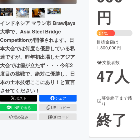
円
まちづくり・地域活性化
インドネシア マラン市 Brawijaya
大学で、Asia Steel Bridge
CAMPFIRE for Social Good
CAMPFIRE Creation
51%
Competitionが開催されます。日
CAMPFIREふるさと納税
machi-ya
コミュニティ
目標金額は
1,800,000円
本大会では何度も優勝している私
達ですが、昨年初出場したアジア
支援者数
大会では歯が立たず・・・今年2
47
人
度目の挑戦で、絶対に優勝し、日
本の土木技術ここにあり！と宣言
させてください！
募集終了まで残
ポスト
シェア
り
LINEで送る
URLコピー
終了
埋め込み
QRコード