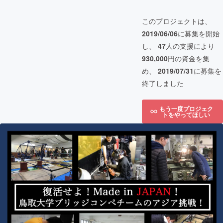
このプロジェクトは、
2019/06/06
に募集を開始
し、
47
人の支援により
930,000
円の資金を集
め、
2019/07/31
に募集を
終了しました
もう一度プロジェク
トをやってほしい