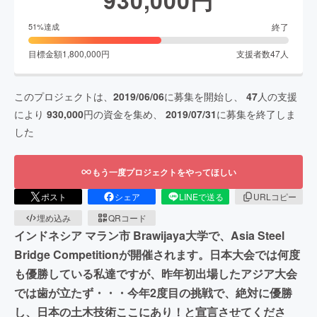
終了
51
%達成
目標金額
1,800,000
円
支援者数
47
人
このプロジェクトは、
2019/06/06
に募集を開始し、
47
人の支援
により
930,000
円の資金を集め、
2019/07/31
に募集を終了しま
した
もう一度プロジェクトをやってほしい
ポスト
シェア
LINEで送る
URLコピー
埋め込み
QRコード
インドネシア マラン市 Brawijaya大学で、Asia Steel
Bridge Competitionが開催されます。日本大会では何度
も優勝している私達ですが、昨年初出場したアジア大会
では歯が立たず・・・今年2度目の挑戦で、絶対に優勝
し、日本の土木技術ここにあり！と宣言させてくださ