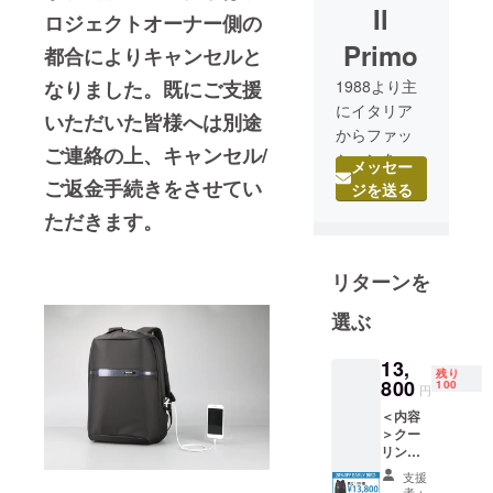
Il
ロジェクトオーナー側の
Primo
都合によりキャンセルと
なりました。既にご支援
1988より主
にイタリア
いただいた皆様へは別途
からファッ
ご連絡の上、キャンセル/
ションを目
メッセー
利き、輸入
ご返金手続きをさせてい
ジを送る
し国内で卸
ただきます。
売りを行っ
ておりま
リターンを
す。2007年
からはBagコ
選ぶ
レクション
に集中し、
13,
TaggerBags
残り
800
100
円
では多くの
＜内容
皆様から好
＞クー
評をいただ
リング
バック
きました。
支援
パック
者：