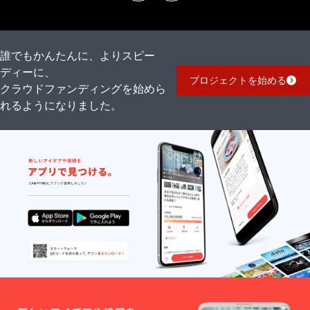
だきます。ご支援いた
だいた費用に関しては
全額返金させていただ
誰でもかんたんに、よりスピー
きます。提供側の事情
ディーに、
でご迷惑をおかけしま
プロジェクトを始める
クラウドファンディングを始めら
すがご理解いただけま
れるようになりました。
すと幸いです。また改
めて魅力的なバック
パックを提供できるよ
う努力して参りますの
で引き続きご愛顧いた
だけますと幸いです。
宜しくお願い申し上げ
ます。イルプリモ株式
会社 スタッフ一同