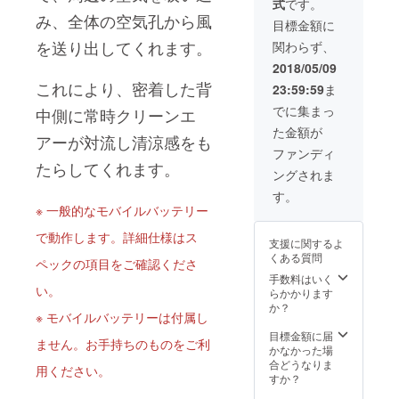
式
です。
す
み、全体の空気孔から風
目標金額に
を送り出してくれます。
関わらず、
2018/05/09
これにより、
密着した背
23:59:59
ま
でに集まっ
中側
に常時クリーンエ
た金額が
アーが対流し清涼感をも
ファンディ
たらしてくれます。
ングされま
す。
※ 一般的なモバイルバッテリー
で動作します。詳細仕様はス
支援に関するよ
くある質問
ペックの項目をご確認くださ
手数料はいく
い。
らかかります
か？
※ モバイルバッテリーは付属し
目標金額に届
ません。お手持ちのものをご利
かなかった場
合どうなりま
用ください。
すか？