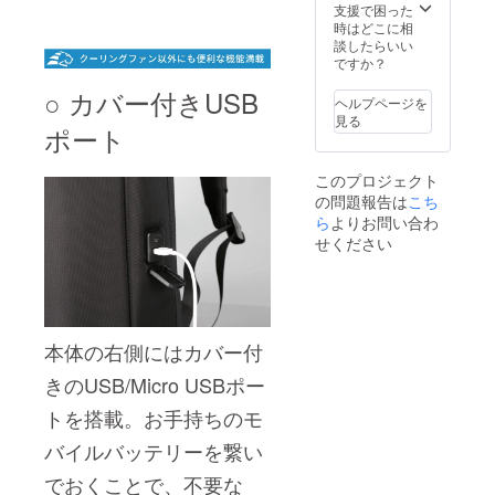
支援で困った
時はどこに相
談したらいい
ですか？
○ カバー付きUSB
ヘルプページを
見る
ポート
このプロジェクト
の問題報告は
こち
ら
よりお問い合わ
せください
本体の右側にはカバー付
きのUSB/Micro USBポー
トを搭載。お手持ちのモ
バイルバッテリーを繋い
でおくことで、不要な