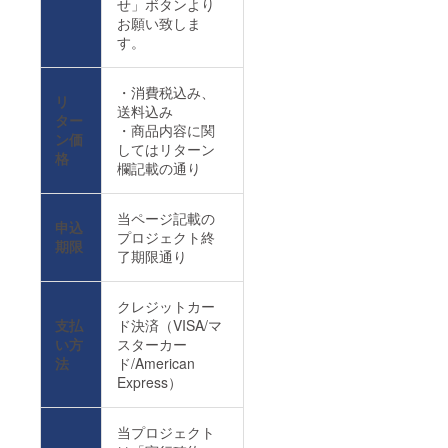
せ」ボタンより
お願い致しま
す。
・消費税込み、
リ
送料込み
ター
・商品内容に関
ン価
してはリターン
格
欄記載の通り
当ページ記載の
申込
プロジェクト終
期限
了期限通り
クレジットカー
支払
ド決済（VISA/マ
い方
スターカー
法
ド/American
Express）
当プロジェクト