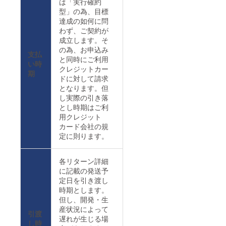
は「実行確約
型」の為、目標
達成の如何に問
わず、ご契約が
成立します。そ
の為、お申込み
支払
と同時にご利用
い時
クレジットカー
期
ドに対して請求
となります。但
し実際の引き落
とし時期はご利
用クレジット
カード会社の規
定に則ります。
各リターン詳細
に記載の発送予
定日を引き渡し
時期とします。
但し、開発・生
産状況によって
引渡
遅れが生じる場
し時