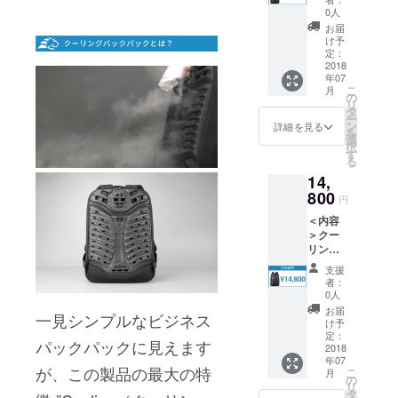
数々のブラ
×1※ 消
0人
ンドと付き
費税込※
お届
+送料表
け予
合った弊社
記です
定：
独自の味付
が送料
2018
年07
も込み
けが日本の
こ
月
となり
の
皆様には評
リ
ます
タ
ー
判をいただ
（国内
ン
詳細を見る
を
に限
いておりま
選
択
る）※
す
すので、引
る
カラー
き続き新た
14,
はブ
ラック
800
なbagスタイ
円
のみと
ルを提案し
＜内容
なりま
＞クー
す
ていきま
リング
す。
バック
支援
パック
者：
×1※ 消
0人
費税込※
お届
一見シンプルなビジネス
+送料表
け予
記です
定：
パックパックに見えます
が送料
2018
年07
も込み
が、この製品の最大の特
こ
月
となり
の
リ
ます
タ