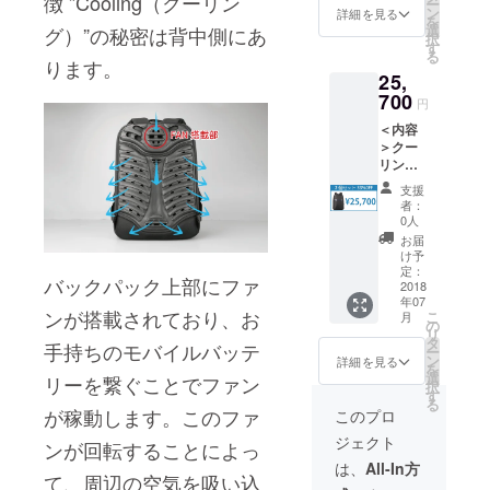
徴 ”Cooling（クーリン
ー
（国内
ン
詳細を見る
を
に限
選
グ）”の秘密は背中側にあ
択
る）※
す
る
カラー
ります。
25,
はブ
ラック
700
円
のみと
＜内容
なりま
＞クー
す
リング
バック
支援
パック
者：
×2※ 消
0人
費税込※
お届
+送料表
け予
記です
定：
バックパック上部にファ
が送料
2018
年07
も込み
ンが搭載されており、お
こ
月
となり
の
リ
ます
タ
手持ちのモバイルバッテ
ー
（国内
ン
詳細を見る
を
に限
選
リーを繋ぐことでファン
択
る）※
す
る
カラー
が稼動します。このファ
このプロ
はブ
ジェクト
ラック
ンが回転することによっ
のみと
は、
All-In方
て、周辺の空気を吸い込
なりま