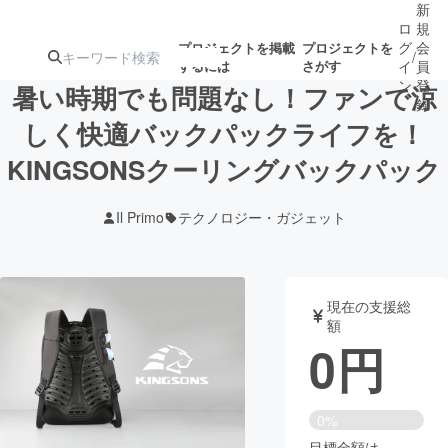
新
ロ
規
グ
会
プロジェクトを掲載
プロジェクトを
/
するには
さがす
イ
員
ン
登
暑い時期でも問題なし！ファンで涼
録
しく快適バックパックライフを！
KINGSONSクーリングバックパック
人気のプロ
注目のリ
注目の新着プロ
募集終了が近いプ
もうすぐ公開
ジェクト
ターン
ジェクト
ロジェクト
されます
Il Primo
テクノロジー・ガジェット
アート・写真
音楽
現在の支援総
テクノロジー・ガジェット
ゲーム・サ
額
0
円
映像・映画
書籍・雑誌
0%
ビジネス・起業
チャレンジ
目標金額は