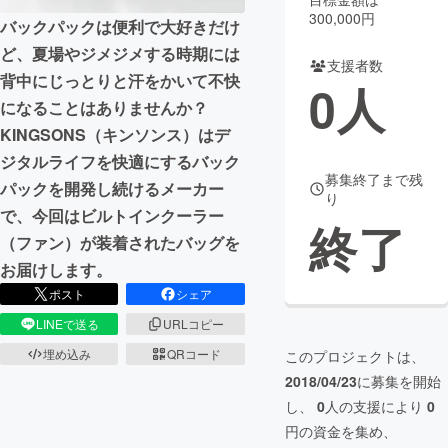
300,000円
バックパックは便利で大好きだけ
まちづくり・地域活性化
ど、夏場やジメジメする時期には
支援者数
背中にじっとりと汗をかいて不快
0
人
CAMPFIRE for Social Good
CAMPFIRE Creation
になることはありませんか？
CAMPFIREふるさと納税
machi-ya
コミュニティ
KINGSONS（キンソンス）はデ
ジタルライフを快適にするバック
募集終了まで残
パックを開発し続けるメーカー
り
で、今回はビルトインクーラー
終了
（ファン）が装着されたバッグを
お届けします。
ポスト
シェア
LINEで送る
URLコピー
埋め込み
QRコード
このプロジェクトは、
2018/04/23
に募集を開始
し、
0
人の支援により
0
円の資金を集め、