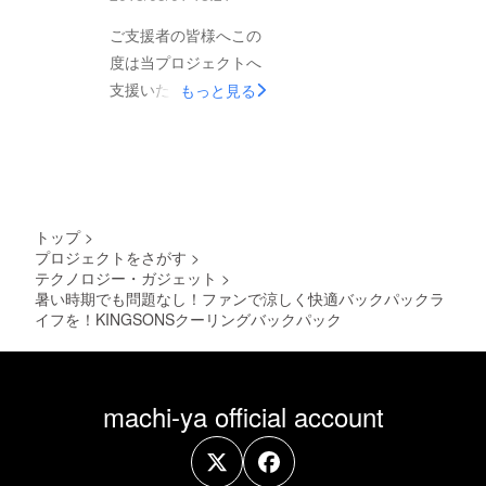
ご支援者の皆様へこの
度は当プロジェクトへ
支援いただき誠にあり
もっと見る
がとうございます。大
変申し訳ございません
が、製造元との調整・
交渉において懸念点が
見つかりこのままプロ
トップ
>
ジェクトを進行しても
プロジェクトをさがす
>
テクノロジー・ガジェット
>
皆様にご迷惑をおかけ
暑い時期でも問題なし！ファンで涼しく快適バックパックラ
せずに製品提供ができ
イフを！KINGSONSクーリングバックパック
ない可能性が出てまい
りました。せっかくご
支援いただいたのに申
machi-ya official account
し訳ございませんが、
当プロジェクトは一旦
キャンセルさせていた