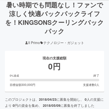
暑い時期でも問題なし！ファンで
涼しく快適バックパックライフ
を！KINGSONSクーリングバック
パック
Il Primo
テクノロジー・ガジェット
現在の支援総額
0
円
終了
0
%達成
目標金額
300,000
円
支援者数
0
人
このプロジェクトは、
2018/04/23
に募集を開始し、
0
人の支援に
より
0
円の資金を集め、
2018/05/09
に募集を終了しました