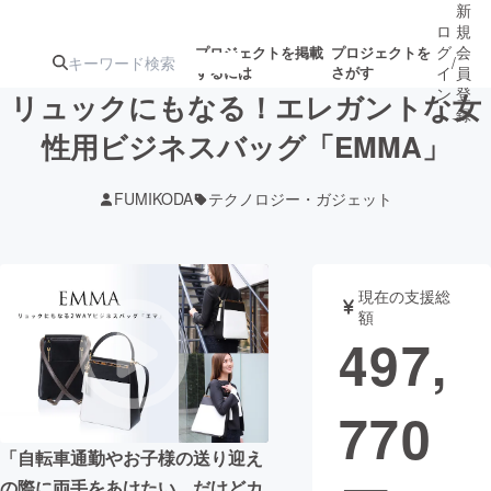
新
ロ
規
グ
会
プロジェクトを掲載
プロジェクトを
/
するには
さがす
イ
員
ン
登
リュックにもなる！エレガントな女
録
性用ビジネスバッグ「EMMA」
人気のプロ
注目のリ
注目の新着プロ
募集終了が近いプ
もうすぐ公開
FUMIKODA
テクノロジー・ガジェット
ジェクト
ターン
ジェクト
ロジェクト
されます
アート・写真
音楽
現在の支援総
額
497,
テクノロジー・ガジェット
ゲーム・サ
770
映像・映画
書籍・雑誌
「自転車通勤やお子様の送り迎え
ビジネス・起業
チャレンジ
の際に両手をあけたい。だけどカ