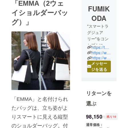
「EMMA（2ウェ
FUMIK
イショルダーバッ
ODA
グ）」
"スマートラ
グジュア
リー"をコン
セプトに、
https://twitter.com/FUMIKODA_
2016年春夏
https://www.facebook.com/FUMIKODA.official/
にパリの
https://www.instagram.com/fumikoda.official/
メッセー
TRANOIでデ
ジを送る
ビューした
Made in
Japanのバッ
グを中心と
リターンを
したブラン
「EMMA」と名付けられ
ド。 ITコン
選ぶ
サルティン
たバッグは、立ち姿がよ
グ会社を経
98,150
りスマートに見える縦型
円
残り10
営するクリ
通常価格：
のショルダーバッグ。付
エイティブ