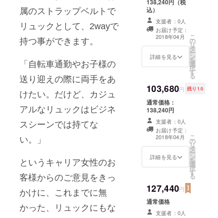
138,240円（税
ディレク
込）
属のストラップベルトで
ターの幸田
支援者：0人
リュックとして、2wayで
フミが、働
お届け予定：
こ
2018年04月
く大人の女
の
持つ事ができます。
リ
タ
性の新しい
ー
ン
詳細を見る
を
選択肢とし
「自転車通勤やお子様の
選
択
す
て、動物皮
る
送り迎えの際に両手をあ
革を使用せ
103,680
円
残り10
ず、日本の
けたい。だけど、カジュ
通常価格：
テクノロ
アルなリュックはビジネ
138,240円
ジーと伝統
支援者：0人
スシーンでは持てな
工芸を活用
お届け予定：
した地球環
こ
2018年04月
い。」
の
リ
境に優しい
タ
ー
ン
詳細を見る
プロダクト
を
というキャリア女性のお
選
択
をプロ
す
る
客様からのご意見をきっ
デュースし
127,440
円
ています。
かけに、これまでに無
通常価格
かった、リュックにもな
支援者：0人