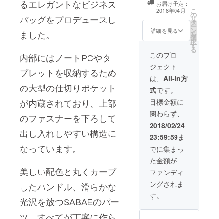
お届け予定：
るエレガントなビジネス
こ
2018年04月
の
リ
バッグをプロデュースし
タ
ー
ン
詳細を見る
を
ました。
選
択
す
る
このプロ
内部にはノートPCやタ
ジェクト
ブレットを収納するため
は、
All-In方
の大型の仕切りポケット
式
です。
目標金額に
が内蔵されており、上部
関わらず、
のファスナーを下ろして
2018/02/24
出し入れしやすい構造に
23:59:59
ま
でに集まっ
なっています。
た金額が
美しい配色と丸くカーブ
ファンディ
ングされま
したハンドル、滑らかな
す。
光沢を放つSABAEのパー
ツ。すべてが丁寧に作ら