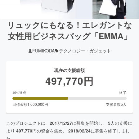
リュックにもなる！エレガントな
女性用ビジネスバッグ「EMMA」
FUMIKODA
テクノロジー・ガジェット
現在の支援総額
497,770
円
終了
49
%達成
目標金額
1,000,000
円
支援者数
5
人
このプロジェクトは、
2017/12/27
に募集を開始し、
5
人の支援に
より
497,770
円の資金を集め、
2018/02/24
に募集を終了しまし
た