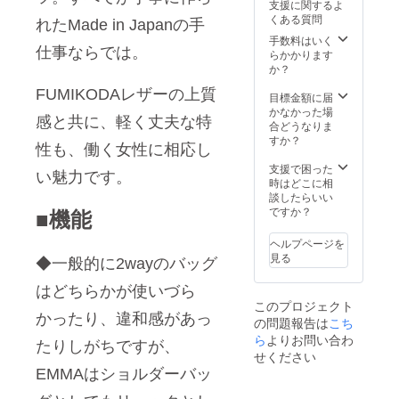
支援に関するよ
くある質問
れたMade in Japanの手
手数料はいく
仕事ならでは。
らかかります
か？
FUMIKODAレザーの上質
目標金額に届
かなかった場
感と共に、軽く丈夫な特
合どうなりま
すか？
性も、働く女性に相応し
支援で困った
い魅力です。
時はどこに相
談したらいい
ですか？
■
機能
ヘルプページを
見る
◆一般的に2wayのバッグ
はどちらかが使いづら
このプロジェクト
かったり、違和感があっ
の問題報告は
こち
ら
よりお問い合わ
たりしがちですが、
せください
EMMAはショルダーバッ