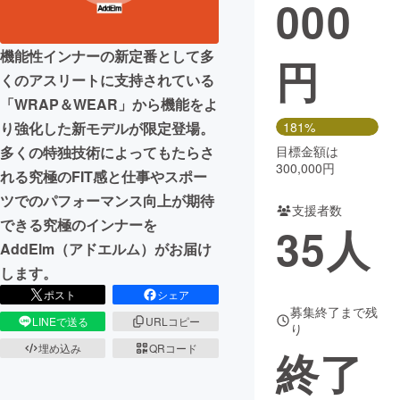
000
まちづくり・地域活性化
機能性インナーの新定番として多
円
くのアスリートに支持されている
CAMPFIRE for Social Good
CAMPFIRE Creation
「WRAP＆WEAR」から機能をよ
CAMPFIREふるさと納税
machi-ya
コミュニティ
り強化した新モデルが限定登場。
181%
多くの特独技術によってもたらさ
目標金額は
300,000円
れる究極のFIT感と仕事やスポー
ツでのパフォーマンス向上が期待
支援者数
できる究極のインナーを
35
人
AddElm（アドエルム）がお届け
します。
ポスト
シェア
募集終了まで残
LINEで送る
URLコピー
り
埋め込み
QRコード
終了