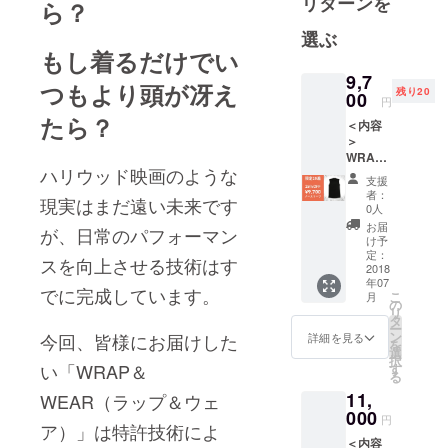
リターンを
フハック
ら？
ウェア
選ぶ
AddElmの開
もし着るだけでい
発で、一般
9,7
つもより頭が冴え
の方からア
残り20
00
円
スリートま
たら？
＜内容
でのパ
＞
フォーマン
WRAP
ハリウッド映画のような
&amp;
スをバック
支援
WEAR
者：
アップしま
現実はまだ遠い未来です
SP Ver
0人
す。
ノース
お届
が、日常のパフォーマン
リーブ
け予
1着※ 送
定：
スを向上させる技術はす
料国内
2018
年07
一律
でに完成しています。
こ
月
800円
の
リ
タ
ー
ン
今回、皆様にお届けした
詳細を見る
を
選
択
い「WRAP＆
す
る
11,
WEAR（ラップ＆ウェ
000
円
ア）」は特許技術によ
＜内容