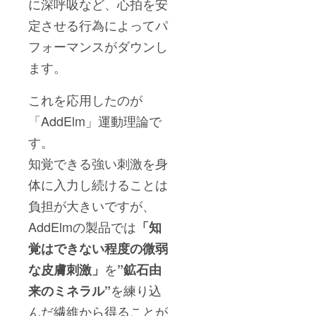
に深呼吸など、心拍を安
定させる行為によってパ
フォーマンスがダウンし
ます。
これを応用したのが
「AddElm」運動理論で
す。
知覚できる強い刺激を身
体に入力し続けることは
負担が大きいですが、
AddElmの製品では
「知
覚はできない程度の微弱
を
な皮膚刺激」
”鉱石由
を練り込
来のミネラル”
んだ繊維から得ることが