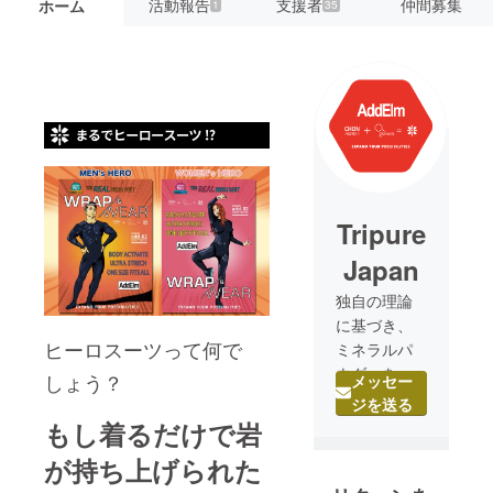
活動報告
支援者
仲間募集
ホーム
1
35
Tripure
Japan
独自の理論
に基づき、
ヒーロスーツって何で
ミネラルパ
ウダーを繊
しょう？
メッセー
維に調合し
ジを送る
た技術によ
もし着るだけで岩
り、世界初
が持ち上げられた
の試みライ