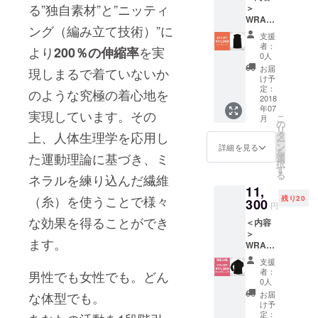
る”独自素材”と”ニッティ
＞
WRAP
ング（編み立て技術）”に
&amp;
支援
WEAR
者：
より
を実
200％の伸縮率
SP Ver
0人
ノース
お届
現しまるで着ていないか
リーブ
け予
1着※ 送
定：
のような究極の着心地を
料国内
2018
年07
一律
実現しています。その
こ
月
800円
の
リ
上、人体生理学を応用し
タ
ー
ン
詳細を見る
を
た運動理論に基づき、ミ
選
択
す
る
ネラルを練り込んだ繊維
11,
（糸）を使うことで様々
残り20
300
円
な効果を得ることができ
＜内容
＞
ます。
WRAP
&amp;
支援
WEAR
者：
男性でも女性でも。どん
SP Ver
0人
ロング
な体型でも。
お届
スリー
け予
ブ 1着※
定：