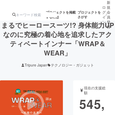
新
ロ
規
グ
会
プロジェクトを掲載
プロジェクトを
/
するには
さがす
イ
員
ン
登
まるでヒーロースーツ!? 身体能力UP
録
なのに究極の着心地を追求したアク
ティベートインナー「WRAP＆
人気のプロ
注目のリ
注目の新着プロ
募集終了が近いプ
もうすぐ公開
ジェクト
ターン
ジェクト
ロジェクト
されます
WEAR」
Tripure Japan
テクノロジー・ガジェット
アート・写真
音楽
テクノロジー・ガジェット
ゲーム・サ
現在の支援総
額
映像・映画
書籍・雑誌
545,
ビジネス・起業
チャレンジ