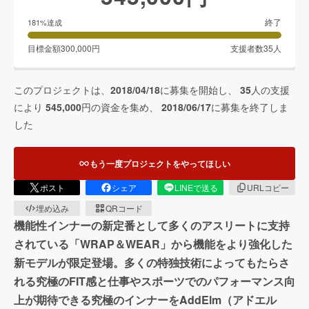
終了
181
%達成
目標金額
300,000
円
支援者数
35
人
このプロジェクトは、
2018/04/18
に募集を開始し、
35
人の支援
により
545,000
円の資金を集め、
2018/06/17
に募集を終了しま
した
もう一度プロジェクトをやってほしい
ポスト
シェア
LINEで送る
URLコピー
埋め込み
QRコード
機能性インナーの新定番として多くのアスリートに支持
されている「WRAP＆WEAR」から機能をより強化した
新モデルが限定登場。多くの特独技術によってもたらさ
れる究極のFIT感と仕事やスポーツでのパフォーマンス向
上が期待できる究極のインナーをAddElm（アドエル