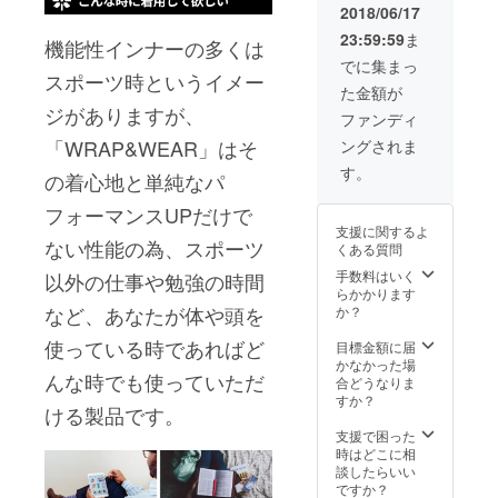
2018/06/17
23:59:59
ま
機能性インナーの多くは
でに集まっ
スポーツ時というイメー
た金額が
ジがありますが、
ファンディ
「WRAP&WEAR」はそ
ングされま
す。
の着心地と単純なパ
フォーマンスUPだけで
支援に関するよ
ない性能の為、スポーツ
くある質問
手数料はいく
以外の仕事や勉強の時間
らかかります
など、あなたが体や頭を
か？
使っている時であればど
目標金額に届
かなかった場
んな時でも使っていただ
合どうなりま
すか？
ける製品です。
支援で困った
時はどこに相
談したらいい
ですか？