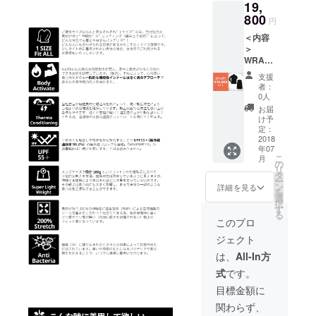
19,
800
円
＜内容
＞
WRAP
&amp;
支援
WEAR
者：
SP Ver
0人
ロング
お届
スリー
け予
ブ 1着
定：
WRAP
2018
年07
&amp;
こ
月
WEAR
の
リ
SP Ver
タ
ー
ノース
ン
詳細を見る
を
リーブ
選
択
1着※ 送
す
る
料国内
このプロ
一律
ジェクト
800円
は、
All-In方
式
です。
目標金額に
関わらず、