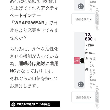
あなたの活動を1段階引
送料国
2018
年07
内一律
き上げてくれる
アクティ
こ
月
800円
の
リ
ベートインナー
タ
ー
ン
詳細を見る
を
で日
「WRAP&WEAR」
選
択
す
る
常をより充実させてみま
12,
せんか？
800
円
＜内容
ちなみに、身体を活性化
＞
WRAP
させる機能が入っている
&amp;
支援
WEAR
為、
者：
睡眠時は絶対に着用
SP Ver
0人
ロング
となっております。
NG
お届
スリー
け予
ブ 1着※
それぐらい自信を持って
定：
送料国
2018
年07
お届けします。
内一律
こ
月
800円
の
リ
タ
ー
ン
詳細を見る
を
選
択
す
る