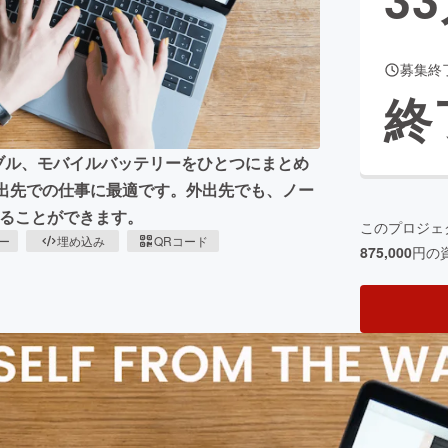
募集終
CAMPFIRE for Social Good
CAMPFIRE Creation
終
CAMPFIREふるさと納税
machi-ya
コミュニティ
ブル、モバイルバッテリーをひとつにまとめ
行や出先での仕事に最適です。外出先でも、ノー
することができます。
このプロジェ
ピー
埋め込み
QRコード
875,000
円の