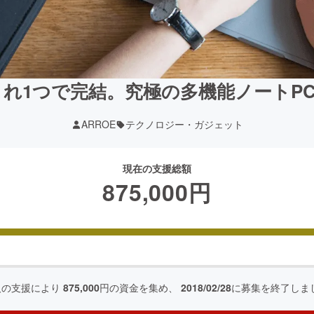
れ1つで完結。究極の多機能ノートPC
ARROE
テクノロジー・ガジェット
現在の支援総額
875,000
円
人の支援により
875,000
円の資金を集め、
2018/02/28
に募集を終了しま