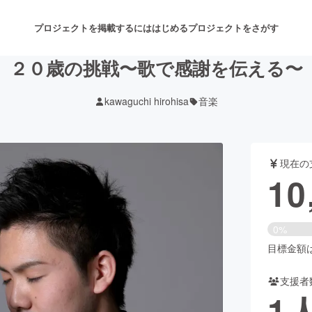
プロジェクトを掲載するには
はじめる
プロジェクトをさがす
２０歳の挑戦〜歌で感謝を伝える〜
kawaguchi hirohisa
音楽
注目のリターン
注目の新着プロジェクト
募集終了が近いプロジェクト
も
現在の
音楽
舞台・パフォーマンス
10
ゲーム・サービス開発
フード・飲食店
0%
書籍・雑誌出版
アニメ・漫画
目標金額は1
支援者
チャレンジ
ビューティー・ヘルスケ
1