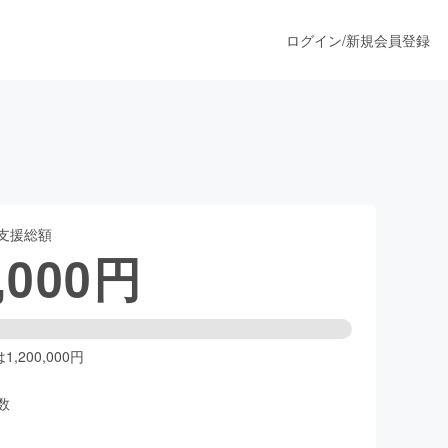
ログイン
/
新規会員登録
うすぐ公開されます
支援総額
プロダクト
,000
円
ファッション
スポーツ
,200,000円
数
ア
ソーシャルグッド
人