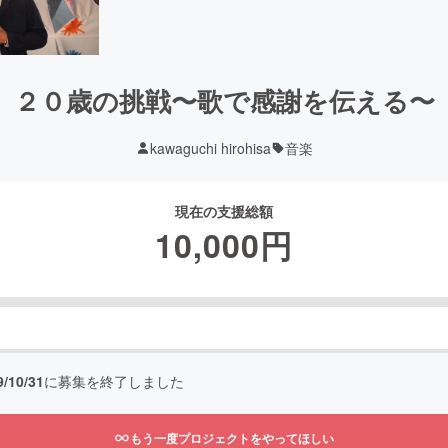
２０歳の挑戦〜歌で感謝を伝える〜
kawaguchi hirohisa
音楽
現在の支援総額
10,000
円
9/10/31
に募集を終了しました
もう一度プロジェクトをやってほしい