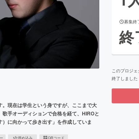
募集終
CAMPFIRE for Social Good
CAMPFIRE Creation
終
CAMPFIREふるさと納税
machi-ya
コミュニティ
このプロジェ
終了しました
す。現在は学生という身ですが、ここまで大
歌手オーディションで合格を経て、HIROと
す）に向かって歩き出す」を作成していま
ピー
埋め込み
QRコード