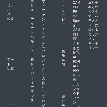
版
ウ
ー
反社基
CAM
ビジ
ビ
ド
ト
本方針
PFI
ネ
ュ
フ
サ
カスタ
RE
ス・
ー
ァ
ー
マーハ
for
起業
テ
ン
ビ
ラスメ
Spor
ィ
デ
ス
ントに
ts
ー
ィ
対する
CAM
・
ン
考え方
PFI
ヘ
グ
クッ
RE
ル
と
キーポ
ふる
ス
は
リシー
さと
ケ
プ
実
納税
ア
ロ
施
AD
アー
舞
ジ
事
FOR
ト・
台
ェ
例
ALL
写真
・
ク
HIO
パ
ト
KOS
フ
の
HI
ォ
作
JFA
ー
り
クラ
マ
方
ウド
ン
プ
統
ファ
ス
ロ
計
ン
ソー
ジ
デ
ディ