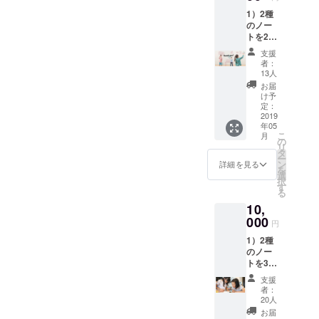
1）2種
のノー
トを2冊
ずつお
支援
送りい
者：
たしま
13人
す。
お届
2）
け予
WiSE
定：
KiDS
2019
年05
LaB
こ
月
キッズ
の
リ
手書き
タ
ー
のお礼
ン
詳細を見る
を
メッ
選
択
セージ
す
る
をお送
10,
りいた
しま
000
円
す。
1）2種
のノー
トを3冊
ずつお
支援
送りい
者：
たしま
20人
す。
お届