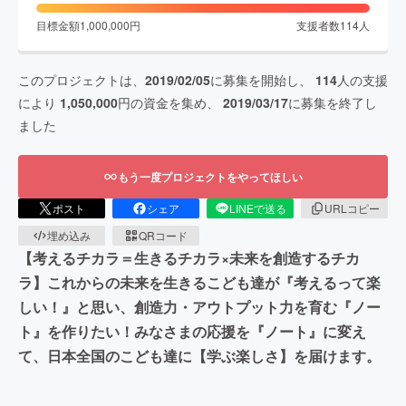
目標金額
1,000,000
円
支援者数
114
人
このプロジェクトは、
2019/02/05
に募集を開始し、
114
人の支援
により
1,050,000
円の資金を集め、
2019/03/17
に募集を終了し
ました
もう一度プロジェクトをやってほしい
ポスト
シェア
LINEで送る
URLコピー
埋め込み
QRコード
【考えるチカラ＝生きるチカラ×未来を創造するチカ
ラ】これからの未来を生きるこども達が『考えるって楽
しい！』と思い、創造力・アウトプット力を育む『ノー
ト』を作りたい！みなさまの応援を『ノート』に変え
て、日本全国のこども達に【学ぶ楽しさ】を届けます。