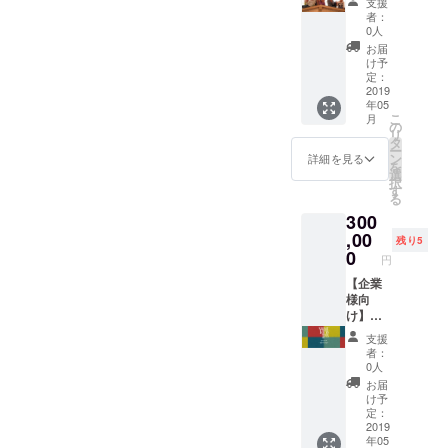
支援
お名前
入くだ
※交通
お送り
者：
をご記
さい。
費・滞
いたし
0人
入くだ
ご記入
在費は
ます。
お届
さい。
のない
弊社に
2）
け予
ご記入
場合は
て負担
「ノー
定：
のない
CAMPF
いたし
トを
2019
年05
場合は
IREの
ます。
使った
こ
月
CAMPF
ユー
※ワーク
【考え
の
リ
IREの
ザー名
ショッ
る楽し
タ
ー
ユー
を掲載
プ開催
さ】を
ン
詳細を見る
を
ザー名
いたし
スケ
育む親
選
択
を掲載
ますの
ジュー
子ワー
す
る
いたし
で、予
ル等は
ク
300
ますの
めご了
後日相
ショッ
で、予
承くだ
談のう
プ」を
,00
残り5
めご了
さい。
え確定
主催す
0
円
承くだ
いたし
る権利
さい。
ます。
（1回）
【企業
（2019
を付与
様向
年5月～
いたし
け】
2020年
ます。
300000
支援
2月まで
※交通
円 1）2
者：
に開
費・滞
種の
0人
催）
在費は
ノート
お届
3）
弊社に
を30冊
け予
WiSE
て負担
ずつお
定：
KiDS
いたし
送りい
2019
年05
LaBイ
ます。
たしま