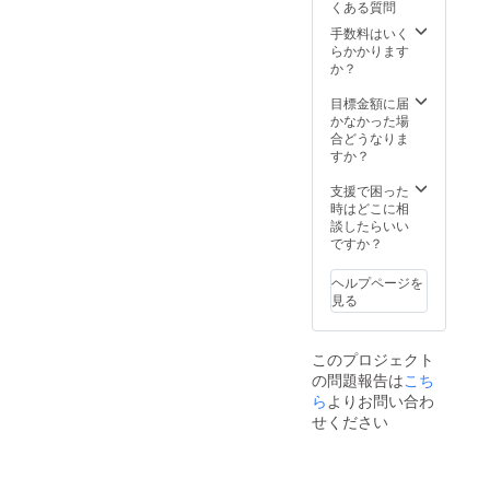
くある質問
の資格
場合は
を主催
CAMPF
手数料はいく
ワーク
IREの
らかかります
ショッ
ユー
か？
プ終了
ザー名
後に習
を掲載
目標金額に届
得でき
いたし
かなかった場
ます。
ますの
合どうなりま
で、予
すか？
めご了
承くだ
支援で困った
さい。
時はどこに相
3）ご希
談したらいい
望の場
ですか？
合は、
社員・
ヘルプページを
従業員
見る
様とお
子様向
けの
このプロジェクト
ワーク
の問題報告は
こち
ショッ
プを御
ら
よりお問い合わ
社に訪
せください
問して
開催さ
せてい
ただき