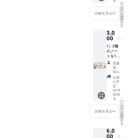
こ
月
の
不可欠で普
リ
タ
遍的な考え
ー
ン
詳細を見る
を
る力・アウ
選
択
す
トプット力
る
を育むクリ
3,0
00
エイティブ
円
教育ラボ。
1）2種
のノー
トを1冊
ずつお
支援
送りい
者：
たしま
53人
す。
お届
2）お礼
け予
メール
定：
をお送
2019
年05
りいた
こ
月
しま
の
リ
す。
タ
ー
ン
詳細を見る
を
選
択
す
る
6,0
00
円