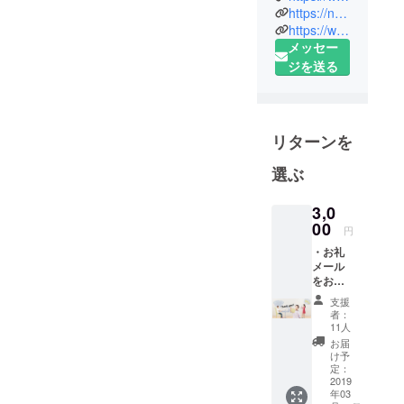
https://note.mu/wisekidslab
「クリエイ
https://wisekidslab.thebase.in
ティブ教
メッセー
育」で未来
ジを送る
を自分で創
るこどもに
なる！ ―"起
業の楽しさ"
リターンを
を学び、考
選ぶ
える力とア
ウトプット
3,0
力を育む ―
00
円
知識の価値
・お礼
がなくな
メール
り、技術や
をお送
スキルは数
りいた
支援
しま
年後には過
者：
す。
11人
去のものと
お届
なる時代。
け予
定：
これからの
2019
未来に必要
年03