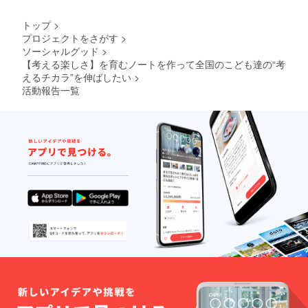
ます。
（交通
トップ
>
費・滞
プロジェクトをさがす
>
在費は
ソーシャルグッド
>
弊社負
担） ※
【考える楽しさ】を育むノートを作って全国のこども達の“考
ワーク
えるチカラ”を伸ばしたい
>
ショッ
活動報告一覧
プ開催
スケ
ジュー
ル等は
後日相
談のう
え確定
させて
いただ
きま
す。
（2019
年5月～
2020年
2月まで
に開
催）