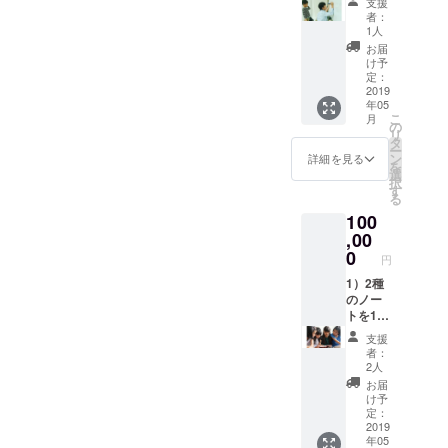
支援
送りい
チケッ
者：
たしま
ト（1回
1人
す。
2組分）
お届
2）
をお送
け予
WiSE
りいた
定：
KiDS
2019
しま
年05
LaB
す。
こ
月
キッズ
（親子
の
リ
手書き
ワーク
タ
ー
のお礼
ショッ
ン
詳細を見る
を
メッ
プに2回
選
択
セージ
または
す
る
をお送
お友達
100
りいた
親子と
しま
,00
ご参加
す。
いただ
0
円
3）親子
けま
ワーク
1）2種
す）
ショッ
のノー
※2019
プ参加
トを10
年5月～
チケッ
冊ずつ
2020年
支援
ト（1回
お送り
2月まで
者：
2組分）
いたし
にお住
2人
をお送
ます。
まいの
お届
りいた
2）
地域付
け予
しま
「ノー
近で開
定：
す。
トを
2019
催する
年05
（2回ご
使った
ワーク