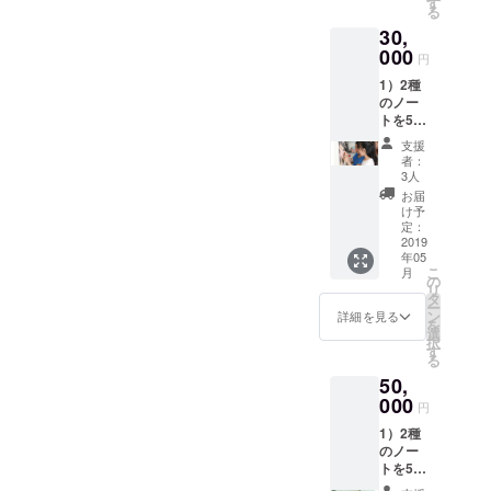
にお住
す
る
を紹介
まいの
30,
させて
地域付
いただ
000
近で開
円
きま
催する
1）2種
す。 ※
ワーク
のノー
ご支援
ショッ
トを5冊
時、必
プでご
ずつお
ず備考
利用い
支援
送りい
欄にご
ただけ
者：
たしま
希望の
ます。
3人
す。
お名前
開催場
お届
2）
をご記
所・日
け予
WiSE
入くだ
定：
時詳細
KiDS
2019
さい。
はクラ
年05
LaB
ご記入
ウド
こ
月
キッズ
のない
の
ファン
リ
手書き
場合は
タ
ディン
ー
のお礼
CAMPF
ン
グ終了
詳細を見る
を
メッ
IREの
選
後に、
択
セージ
ユー
す
確定の
る
をお送
ザー名
うえご
50,
りいた
を掲載
案内い
しま
000
いたし
たしま
円
す。
ますの
す。
1）2種
3）親子
で、予
のノー
ワーク
めご了
トを5冊
ショッ
承くだ
ずつお
プ参加
さい。