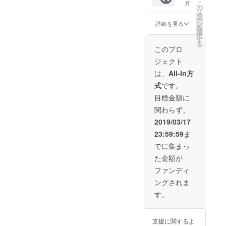
こ
月
ンスト
※ワーク
す。
の
リ
ラク
ショッ
2）ホー
タ
ー
ターの
プ開催
ムペー
ン
詳細を見る
を
資格・
スケ
ジの協
選
択
ディプ
ジュー
賛企業
す
る
ロマ・
ル等は
ご紹介
このプロ
マニュ
後日相
ページ
ジェクト
アルを
談のう
にご希
発行い
え確定
望者様
は、
All-In方
たしま
いたし
のお名
式
です。
す。
ます。
前・会
※「ノー
（2019
社名・
目標金額に
トを
年5月～
ロゴを
関わらず、
使った
2020年
掲載さ
【考え
2月まで
せてい
2019/03/17
る楽し
に開
ただき
23:59:59
ま
さ】を
催）
ます。
育む親
※ご支援
でに集まっ
子ワー
時、必
た金額が
ク
ず備考
ショッ
欄にご
ファンディ
プ」を
希望の
ングされま
講師と
お名前
して開
をご記
す。
催でき
入くだ
るイン
さい。
ストラ
ご記入
支援に関するよ
クター
のない