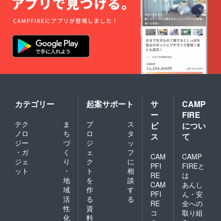
カテゴリー
起案サポート
サ
CAMP
ー
FIRE
テク
ま
プ
ス
ビ
につい
ノロ
ち
ロ
タ
ス
て
ジー
づ
ジ
ッ
・ガ
く
ェ
フ
CAM
CAMP
ジェ
り
ク
に
PFI
FIREと
ット
・
ト
相
RE
は
地
を
談
CAM
あんし
域
作
す
PFI
ん・安
活
る
る
RE
全への
性
資
コ
取り組
化
料