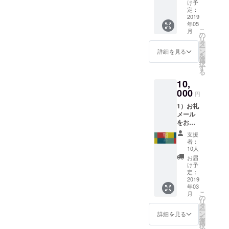
2）
け予
WiSE
定：
KiDS
2019
年05
LaB
こ
月
キッズ
の
リ
手書き
タ
ー
のお礼
ン
詳細を見る
を
メッ
選
択
セージ
す
る
をお送
10,
りいた
しま
000
円
す。
1）お礼
3）親子
メール
ワーク
をお送
ショッ
りいた
プ参加
支援
しま
チケッ
者：
す。
ト（1回
10人
2）
1組分）
お届
facebo
をお送
け予
ok・
りいた
定：
ホーム
2019
しま
年03
ページ
す。
こ
月
にてご
※2019
の
リ
希望者
年5月～
タ
ー
様のお
2020年
ン
詳細を見る
を
名前・
2月まで
選
択
会社名