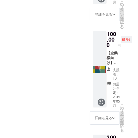
こ
月
参加ま
【考え
ショッ
の
リ
たはお
る楽し
プでご
タ
ー
友達親
さ】を
利用い
ン
詳細を見る
を
子とご
育む親
ただけ
選
択
参加い
子ワー
ます。
す
る
ただけ
ク
開催場
100
ます）
ショッ
所・日
4）
プ」を
,00
時詳細
残り9
facebo
主催す
はクラ
0
円
ok・
る権利
ウド
ホーム
（1回）
【企業
ファン
ページ
を付与
様向
ディン
にてご
いたし
け】
グ終了
希望者
ます ※
1）2種
後に、
支援
様のお
交通
のノー
確定の
者：
名前・
費・滞
トを10
うえご
1人
会社名
在費は
冊ずつ
案内い
お届
を紹介
弊社に
お送り
たしま
け予
させて
て負担
いたし
す。
定：
いただ
いたし
ます。
2019
年05
きま
ます。
2）
こ
月
す。
※ワーク
WiSE
の
リ
※2019
ショッ
KiDS
タ
ー
年5月～
プ開催
LaB
ン
詳細を見る
を
2020年
スケ
キッズ
選
択
2月まで
ジュー
手書き
す
る
にお住
ル等は
のお礼
300
まいの
後日相
メッ