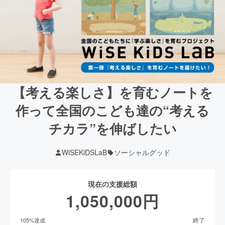
【考える楽しさ】を育むノートを
作って全国のこども達の“考える
チカラ”を伸ばしたい
WiSEKiDSLaB
ソーシャルグッド
現在の支援総額
1,050,000
円
終了
105
%達成