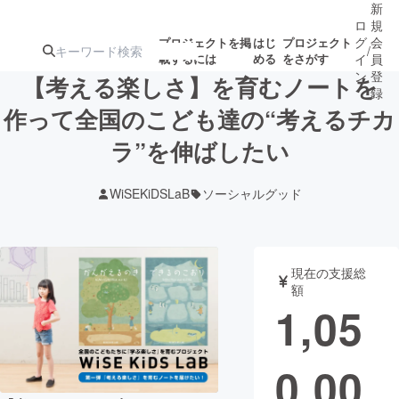
新
ロ
規
グ
会
プロジェクトを掲
はじ
プロジェクト
/
載するには
める
をさがす
イ
員
ン
登
【考える楽しさ】を育むノートを
録
作って全国のこども達の“考えるチカ
ラ”を伸ばしたい
人気のプロ
注目のリ
注目の新着プロ
募集終了が近いプ
もうすぐ公開
ジェクト
ターン
ジェクト
ロジェクト
されます
WiSEKiDSLaB
ソーシャルグッド
アート・写真
音楽
現在の支援総
テクノロジー・ガジェット
ゲーム・サ
額
1,05
映像・映画
書籍・雑誌
0,00
ビジネス・起業
チャレンジ