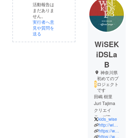
活動報告は
まだありま
せん。
実行者へ意
見や質問を
送る
WiSEK
iDSLa
B
神奈川県
初めてのプ
ロジェクト
です
田嶋 樹里
Juri Tajima
クリエイ
ティブ教育
kids_wise
WiSE KiDS
http://wisekids.tokyo
LaB主宰
https://www.facebook.com/wkl.tokyo
https://www.instagram.com/wisekidslab