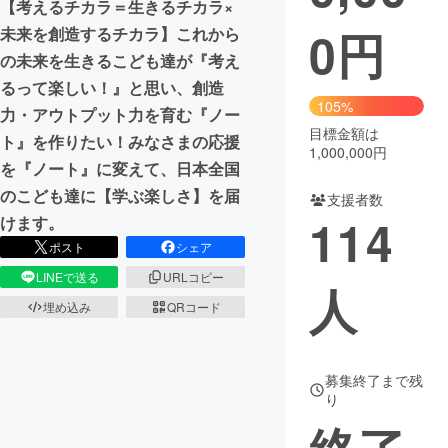
【考えるチカラ＝生きるチカラ×
0
円
未来を創造するチカラ】これから
まちづくり・地域活性化
の未来を生きるこども達が『考え
るって楽しい！』と思い、創造
CAMPFIRE for Social Good
CAMPFIRE Creation
105%
力・アウトプット力を育む『ノー
CAMPFIREふるさと納税
machi-ya
コミュニティ
目標金額は
ト』を作りたい！みなさまの応援
1,000,000円
を『ノート』に変えて、日本全国
のこども達に【学ぶ楽しさ】を届
支援者数
114
けます。
ポスト
シェア
LINEで送る
URLコピー
人
埋め込み
QRコード
募集終了まで残
り