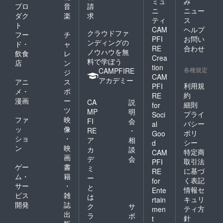
ミュ
み
プロ
音
請
ニ
ニュー
ダク
楽
求
ティ
ス
ト
CAM
ヘルプ
クラウドファ
フー
チ
PFI
お問い
ンディングの
ド・
ャ
RE
合わせ
ノウハウを無
飲食
レ
Crea
料で学ぼう
店
ン
tion
各種規定
CAMPFIRE
ジ
CAM
アカデミー
アニ
ス
利用規
PFI
メ・
ポ
約
RE
漫画
ー
CA
説
細則
for
ツ
MP
明
プライ
Soci
ファ
映
FI
会
バシー
al
ッ
像
RE
・
ポリ
Goo
ショ
・
ア
相
シー
d
ン
映
カ
談
特定商
CAM
画
デ
会
取引法
PFI
ゲー
書
ミ
に基づ
RE
ム・
籍
ー
く表記
for
サー
・
と
情報セ
Ente
ビス
雑
は
キュリ
rtain
開発
誌
ク
サ
ティ方
men
出
ラ
ポ
針
t