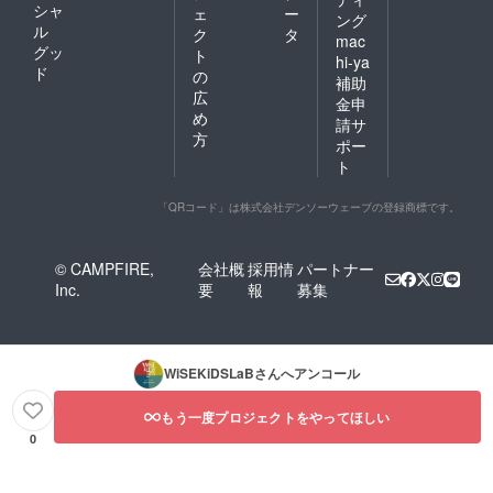
シャ
ェ
ー
ング
ル
ク
タ
mac
グッ
ト
hi-ya
ド
の
補助
広
金申
め
請サ
方
ポー
ト
「QRコード」は株式会社デンソーウェーブの登録商標です。
© CAMPFIRE,
会社概
採用情
パートナー
Inc.
要
報
募集
WiSEKiDSLaB
さんへアンコール
もう一度プロジェクトをやってほしい
0