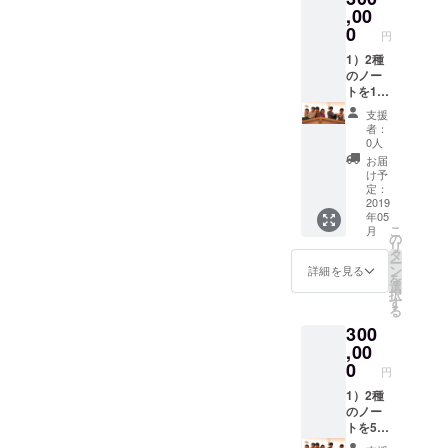
地域付
談のう
セージ
,00
近で開
え確定
をお送
0
円
催する
いたし
りいた
ワーク
ます。
しま
1）2種
ショッ
（2019
す。
のノー
プでご
年5月～
3）ホー
トを10
利用い
2020年
ムペー
冊ずつ
支援
ただけ
2月まで
ジの協
お送り
者：
ます。
に開
賛企業
いたし
0人
開催場
催）
ご紹介
ます。
お届
所・日
ページ
2）
け予
時詳細
にご希
「ノー
定：
はクラ
望者様
トを
2019
年05
ウド
のお名
使った
こ
月
ファン
前・会
【考え
の
リ
ディン
社名・
る楽し
タ
ー
グ終了
ロゴを
さ】を
ン
詳細を見る
を
後に、
掲載さ
育む親
選
択
確定の
せてい
子ワー
す
る
うえご
ただき
ク
300
案内い
ます。
ショッ
たしま
※ご支援
プ」を
,00
す。 ※
時、必
主催す
0
円
ご支援
ず備考
る権利
時、必
欄にご
（1回）
1）2種
ず備考
希望の
を付与
のノー
欄にご
お名前
いたし
トを50
希望の
をご記
ます。
冊ずつ