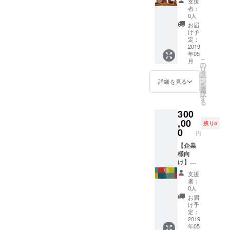
支援
お名前
入くだ
※交通
お送り
者：
をご記
さい。
費・滞
いたし
0人
入くだ
ご記入
在費は
ます。
お届
さい。
のない
弊社に
2）
け予
ご記入
場合は
て負担
「ノー
定：
のない
CAMPF
いたし
トを
2019
年05
場合は
IREの
ます。
使った
こ
月
CAMPF
ユー
※ワーク
【考え
の
リ
IREの
ザー名
ショッ
る楽し
タ
ー
ユー
を掲載
プ開催
さ】を
ン
詳細を見る
を
ザー名
いたし
スケ
育む親
選
択
を掲載
ますの
ジュー
子ワー
す
る
いたし
で、予
ル等は
ク
300
ますの
めご了
後日相
ショッ
で、予
承くだ
談のう
プ」を
,00
残り5
めご了
さい。
え確定
主催す
0
円
承くだ
いたし
る権利
さい。
ます。
（1回）
【企業
（2019
を付与
様向
年5月～
いたし
け】
2020年
ます。
300000
支援
2月まで
※交通
円 1）2
者：
に開
費・滞
種の
0人
催）
在費は
ノート
お届
3）
弊社に
を30冊
け予
WiSE
て負担
ずつお
定：
KiDS
いたし
送りい
2019
年05
LaBイ
ます。
たしま