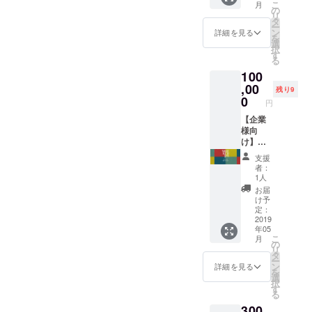
こ
月
参加ま
【考え
ショッ
の
リ
たはお
る楽し
プでご
タ
ー
友達親
さ】を
利用い
ン
詳細を見る
を
子とご
育む親
ただけ
選
択
参加い
子ワー
ます。
す
る
ただけ
ク
開催場
100
ます）
ショッ
所・日
4）
プ」を
,00
時詳細
残り9
facebo
主催す
はクラ
0
円
ok・
る権利
ウド
ホーム
（1回）
【企業
ファン
ページ
を付与
様向
ディン
にてご
いたし
け】
グ終了
希望者
ます ※
1）2種
後に、
支援
様のお
交通
のノー
確定の
者：
名前・
費・滞
トを10
うえご
1人
会社名
在費は
冊ずつ
案内い
お届
を紹介
弊社に
お送り
たしま
け予
させて
て負担
いたし
す。
定：
いただ
いたし
ます。
2019
年05
きま
ます。
2）
こ
月
す。
※ワーク
WiSE
の
リ
※2019
ショッ
KiDS
タ
ー
年5月～
プ開催
LaB
ン
詳細を見る
を
2020年
スケ
キッズ
選
択
2月まで
ジュー
手書き
す
る
にお住
ル等は
のお礼
300
まいの
後日相
メッ