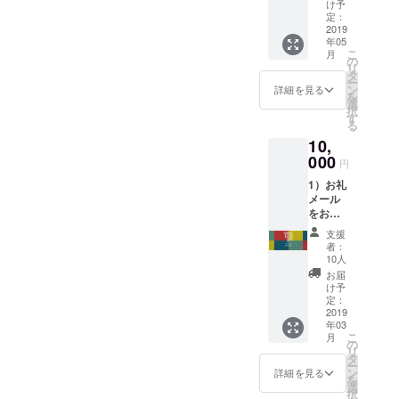
2）
け予
WiSE
定：
KiDS
2019
年05
LaB
こ
月
キッズ
の
リ
手書き
タ
ー
のお礼
ン
詳細を見る
を
メッ
選
択
セージ
す
る
をお送
10,
りいた
しま
000
円
す。
1）お礼
3）親子
メール
ワーク
をお送
ショッ
りいた
プ参加
支援
しま
チケッ
者：
す。
ト（1回
10人
2）
1組分）
お届
facebo
をお送
け予
ok・
りいた
定：
ホーム
2019
しま
年03
ページ
す。
こ
月
にてご
※2019
の
リ
希望者
年5月～
タ
ー
様のお
2020年
ン
詳細を見る
を
名前・
2月まで
選
択
会社名