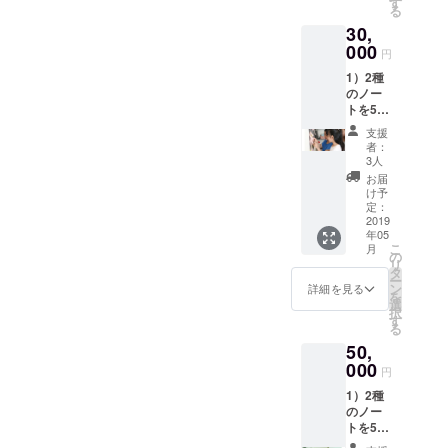
にお住
す
る
を紹介
まいの
30,
させて
地域付
いただ
000
近で開
円
きま
催する
1）2種
す。 ※
ワーク
のノー
ご支援
ショッ
トを5冊
時、必
プでご
ずつお
ず備考
利用い
支援
送りい
欄にご
ただけ
者：
たしま
希望の
ます。
3人
す。
お名前
開催場
お届
2）
をご記
所・日
け予
WiSE
入くだ
定：
時詳細
KiDS
2019
さい。
はクラ
年05
LaB
ご記入
ウド
こ
月
キッズ
のない
の
ファン
リ
手書き
場合は
タ
ディン
ー
のお礼
CAMPF
ン
グ終了
詳細を見る
を
メッ
IREの
選
後に、
択
セージ
ユー
す
確定の
る
をお送
ザー名
うえご
50,
りいた
を掲載
案内い
しま
000
いたし
たしま
円
す。
ますの
す。
1）2種
3）親子
で、予
のノー
ワーク
めご了
トを5冊
ショッ
承くだ
ずつお
プ参加
さい。