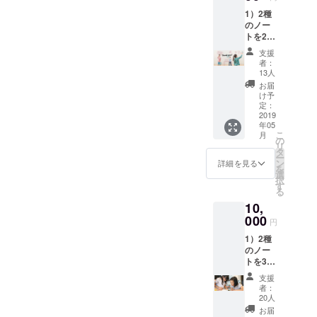
1）2種
のノー
トを2冊
ずつお
支援
送りい
者：
たしま
13人
す。
お届
2）
け予
WiSE
定：
KiDS
2019
年05
LaB
こ
月
キッズ
の
リ
手書き
タ
ー
のお礼
ン
詳細を見る
を
メッ
選
択
セージ
す
る
をお送
10,
りいた
しま
000
円
す。
1）2種
のノー
トを3冊
ずつお
支援
送りい
者：
たしま
20人
す。
お届