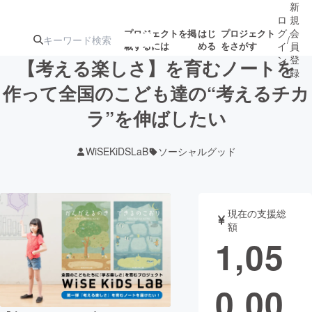
新
ロ
規
グ
会
プロジェクトを掲
はじ
プロジェクト
/
載するには
める
をさがす
イ
員
ン
登
【考える楽しさ】を育むノートを
録
作って全国のこども達の“考えるチカ
ラ”を伸ばしたい
人気のプロ
注目のリ
注目の新着プロ
募集終了が近いプ
もうすぐ公開
ジェクト
ターン
ジェクト
ロジェクト
されます
WiSEKiDSLaB
ソーシャルグッド
アート・写真
音楽
現在の支援総
テクノロジー・ガジェット
ゲーム・サ
額
1,05
映像・映画
書籍・雑誌
0,00
ビジネス・起業
チャレンジ