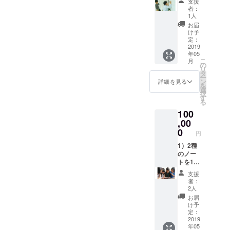
支援
送りい
チケッ
者：
たしま
ト（1回
1人
す。
2組分）
お届
2）
をお送
け予
WiSE
りいた
定：
KiDS
2019
しま
年05
LaB
す。
こ
月
キッズ
（親子
の
リ
手書き
ワーク
タ
ー
のお礼
ショッ
ン
詳細を見る
を
メッ
プに2回
選
択
セージ
または
す
る
をお送
お友達
100
りいた
親子と
しま
,00
ご参加
す。
いただ
0
円
3）親子
けま
ワーク
1）2種
す）
ショッ
のノー
※2019
プ参加
トを10
年5月～
チケッ
冊ずつ
2020年
支援
ト（1回
お送り
2月まで
者：
2組分）
いたし
にお住
2人
をお送
ます。
まいの
お届
りいた
2）
地域付
け予
しま
「ノー
近で開
定：
す。
トを
2019
催する
年05
（2回ご
使った
ワーク