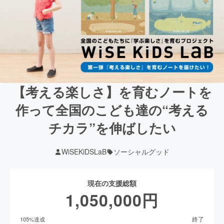
【考える楽しさ】を育むノートを
作って全国のこども達の“考える
チカラ”を伸ばしたい
WiSEKiDSLaB
ソーシャルグッド
現在の支援総額
1,050,000
円
終了
105
%達成