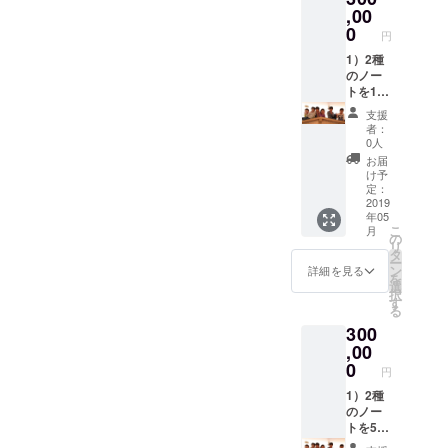
地域付
談のう
セージ
,00
近で開
え確定
をお送
0
円
催する
いたし
りいた
ワーク
ます。
しま
1）2種
ショッ
（2019
す。
のノー
プでご
年5月～
3）ホー
トを10
利用い
2020年
ムペー
冊ずつ
支援
ただけ
2月まで
ジの協
お送り
者：
ます。
に開
賛企業
いたし
0人
開催場
催）
ご紹介
ます。
お届
所・日
ページ
2）
け予
時詳細
にご希
「ノー
定：
はクラ
望者様
トを
2019
年05
ウド
のお名
使った
こ
月
ファン
前・会
【考え
の
リ
ディン
社名・
る楽し
タ
ー
グ終了
ロゴを
さ】を
ン
詳細を見る
を
後に、
掲載さ
育む親
選
択
確定の
せてい
子ワー
す
る
うえご
ただき
ク
300
案内い
ます。
ショッ
たしま
※ご支援
プ」を
,00
す。 ※
時、必
主催す
0
円
ご支援
ず備考
る権利
時、必
欄にご
（1回）
1）2種
ず備考
希望の
を付与
のノー
欄にご
お名前
いたし
トを50
希望の
をご記
ます。
冊ずつ