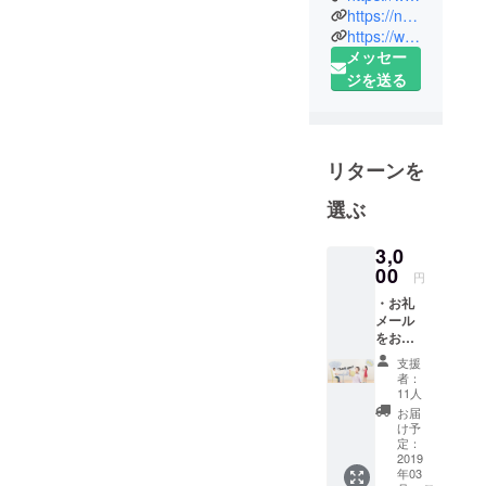
https://note.mu/wisekidslab
「クリエイ
https://wisekidslab.thebase.in
ティブ教
メッセー
育」で未来
ジを送る
を自分で創
るこどもに
なる！ ―"起
業の楽しさ"
リターンを
を学び、考
選ぶ
える力とア
ウトプット
3,0
力を育む ―
00
円
知識の価値
・お礼
がなくな
メール
り、技術や
をお送
スキルは数
りいた
支援
しま
年後には過
者：
す。
11人
去のものと
お届
なる時代。
け予
定：
これからの
2019
未来に必要
年03