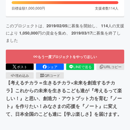
目標金額
1,000,000
円
支援者数
114
人
このプロジェクトは、
2019/02/05
に募集を開始し、
114
人の支援
により
1,050,000
円の資金を集め、
2019/03/17
に募集を終了し
ました
もう一度プロジェクトをやってほしい
ポスト
シェア
LINEで送る
URLコピー
埋め込み
QRコード
【考えるチカラ＝生きるチカラ×未来を創造するチカ
ラ】これからの未来を生きるこども達が『考えるって楽
しい！』と思い、創造力・アウトプット力を育む『ノー
ト』を作りたい！みなさまの応援を『ノート』に変え
て、日本全国のこども達に【学ぶ楽しさ】を届けます。