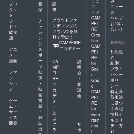
ミュ
み
プロ
音
請
ニ
ニュー
ダク
楽
求
ティ
ス
ト
CAM
ヘルプ
クラウドファ
フー
チ
PFI
お問い
ンディングの
ド・
ャ
RE
合わせ
ノウハウを無
飲食
レ
Crea
料で学ぼう
店
ン
tion
各種規定
CAMPFIRE
ジ
CAM
アカデミー
アニ
ス
利用規
PFI
メ・
ポ
約
RE
漫画
ー
CA
説
細則
for
ツ
MP
明
プライ
Soci
ファ
映
FI
会
バシー
al
ッ
像
RE
・
ポリ
Goo
ショ
・
ア
相
シー
d
ン
映
カ
談
特定商
CAM
画
デ
会
取引法
PFI
ゲー
書
ミ
に基づ
RE
ム・
籍
ー
く表記
for
サー
・
と
情報セ
Ente
ビス
雑
は
キュリ
rtain
開発
誌
ク
サ
ティ方
men
出
ラ
ポ
針
t