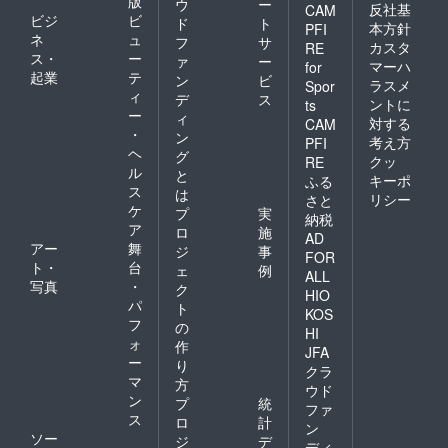
版
ウ
ー
反社基
CAM
ビジ
ビ
ド
ト
本方針
PFI
ネ
ュ
フ
サ
カスタ
RE
ス・
ー
ァ
ー
マーハ
for
起業
テ
ン
ビ
ラスメ
Spor
ィ
デ
ス
ントに
ts
ー
ィ
対する
CAM
・
ン
考え方
PFI
ヘ
グ
クッ
RE
ル
と
キーポ
ふる
ス
は
リシー
さと
ケ
プ
実
納税
ア
ロ
施
AD
アー
舞
ジ
事
FOR
ト・
台
ェ
例
ALL
写真
・
ク
HIO
パ
ト
KOS
フ
の
HI
ォ
作
JFA
ー
り
クラ
マ
方
ウド
ン
プ
統
ファ
ス
ロ
計
ン
ソー
ジ
デ
ディ