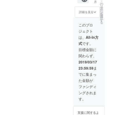
こ
月
ンスト
※ワーク
す。
の
リ
ラク
ショッ
2）ホー
タ
ー
ターの
プ開催
ムペー
ン
詳細を見る
を
資格・
スケ
ジの協
選
択
ディプ
ジュー
賛企業
す
る
ロマ・
ル等は
ご紹介
このプロ
マニュ
後日相
ページ
ジェクト
アルを
談のう
にご希
発行い
え確定
望者様
は、
All-In方
たしま
いたし
のお名
式
です。
す。
ます。
前・会
※「ノー
（2019
社名・
目標金額に
トを
年5月～
ロゴを
関わらず、
使った
2020年
掲載さ
【考え
2月まで
せてい
2019/03/17
る楽し
に開
ただき
23:59:59
ま
さ】を
催）
ます。
育む親
※ご支援
でに集まっ
子ワー
時、必
た金額が
ク
ず備考
ショッ
欄にご
ファンディ
プ」を
希望の
ングされま
講師と
お名前
して開
をご記
す。
催でき
入くだ
るイン
さい。
ストラ
ご記入
支援に関するよ
クター
のない