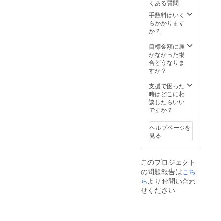
くある質問
の資格
場合は
を主催
CAMPF
手数料はいく
ワーク
IREの
らかかります
ショッ
ユー
か？
プ終了
ザー名
後に習
を掲載
目標金額に届
得でき
いたし
かなかった場
ます。
ますの
合どうなりま
で、予
すか？
めご了
承くだ
支援で困った
さい。
時はどこに相
3）ご希
談したらいい
望の場
ですか？
合は、
社員・
ヘルプページを
従業員
見る
様とお
子様向
けの
このプロジェクト
ワーク
の問題報告は
こち
ショッ
プを御
ら
よりお問い合わ
社に訪
せください
問して
開催さ
せてい
ただき