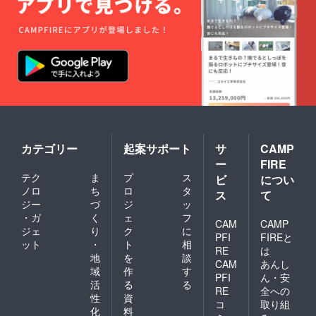
カテゴリー
起案サポート
サ
CAMP
ー
FIRE
テク
ま
プ
ス
ビ
につい
ノロ
ち
ロ
タ
ス
て
ジー
づ
ジ
ッ
・ガ
く
ェ
フ
CAM
CAMP
ジェ
り
ク
に
PFI
FIREと
ット
・
ト
相
RE
は
地
を
談
CAM
あんし
域
作
す
PFI
ん・安
活
る
る
RE
全への
性
資
コ
取り組
化
料