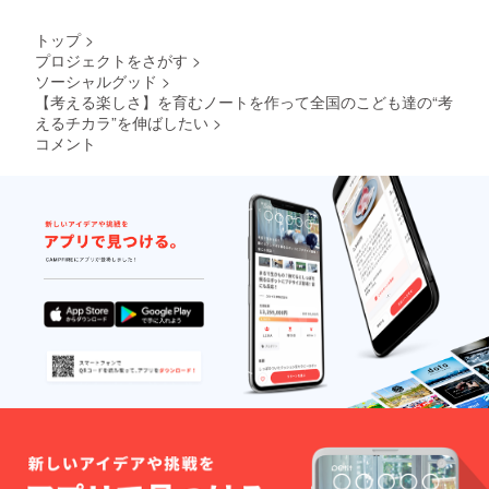
ます。
（交通
トップ
>
費・滞
プロジェクトをさがす
>
在費は
ソーシャルグッド
>
弊社負
担） ※
【考える楽しさ】を育むノートを作って全国のこども達の“考
ワーク
えるチカラ”を伸ばしたい
>
ショッ
コメント
プ開催
スケ
ジュー
ル等は
後日相
談のう
え確定
させて
いただ
きま
す。
（2019
年5月～
2020年
2月まで
に開
催）