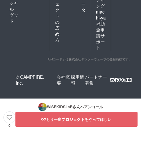
シャ
ェ
ー
ング
ル
ク
タ
mac
グッ
ト
hi-ya
ド
の
補助
広
金申
め
請サ
方
ポー
ト
「QRコード」は株式会社デンソーウェーブの登録商標です。
© CAMPFIRE,
会社概
採用情
パートナー
Inc.
要
報
募集
WiSEKiDSLaB
さんへアンコール
もう一度プロジェクトをやってほしい
0