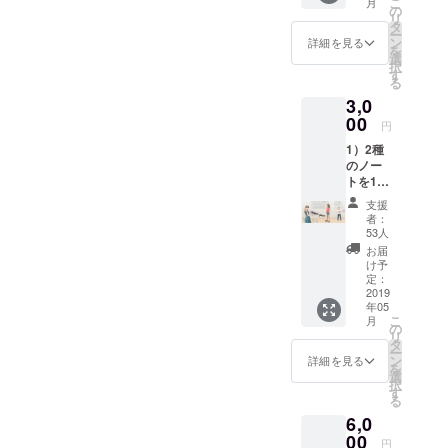
こ
月
の
不可欠で普
リ
タ
遍的な考え
ー
ン
詳細を見る
を
る力・アウ
選
択
す
トプット力
る
を育むクリ
3,0
00
エイティブ
円
教育ラボ。
1）2種
のノー
トを1冊
ずつお
支援
送りい
者：
たしま
53人
す。
お届
2）お礼
け予
メール
定：
をお送
2019
年05
りいた
こ
月
しま
の
リ
す。
タ
ー
ン
詳細を見る
を
選
択
す
る
6,0
00
円