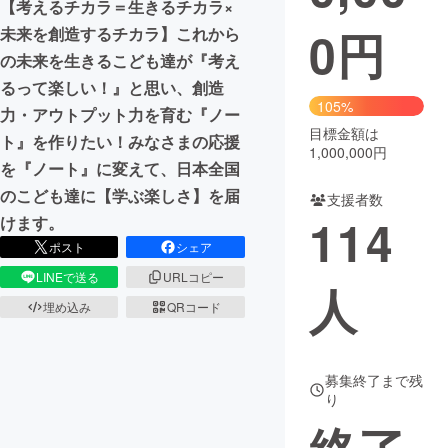
【考えるチカラ＝生きるチカラ×
0
円
未来を創造するチカラ】これから
まちづくり・地域活性化
の未来を生きるこども達が『考え
るって楽しい！』と思い、創造
CAMPFIRE for Social Good
CAMPFIRE Creation
105%
力・アウトプット力を育む『ノー
CAMPFIREふるさと納税
machi-ya
コミュニティ
目標金額は
ト』を作りたい！みなさまの応援
1,000,000円
を『ノート』に変えて、日本全国
のこども達に【学ぶ楽しさ】を届
支援者数
114
けます。
ポスト
シェア
LINEで送る
URLコピー
人
埋め込み
QRコード
募集終了まで残
り