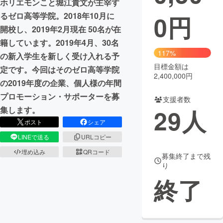
ホリエモンこと堀江貴文が主宰す
0
円
るゼロ高等学院。2018年10月に
まちづくり・地域活性化
開校し、2019年2月現在 50名が在
籍しています。2019年4月、30名
CAMPFIRE for Social Good
CAMPFIRE Creation
117%
の新入学生を新しく受け入れる予
CAMPFIREふるさと納税
machi-ya
コミュニティ
目標金額は
定です。今回はそのゼロ高等学院
2,400,000円
の2019年度の企業、個人様の年間
プロモーション・サポーターを募
支援者数
29
人
集します。
ポスト
シェア
LINEで送る
URLコピー
埋め込み
QRコード
募集終了まで残
り
終了