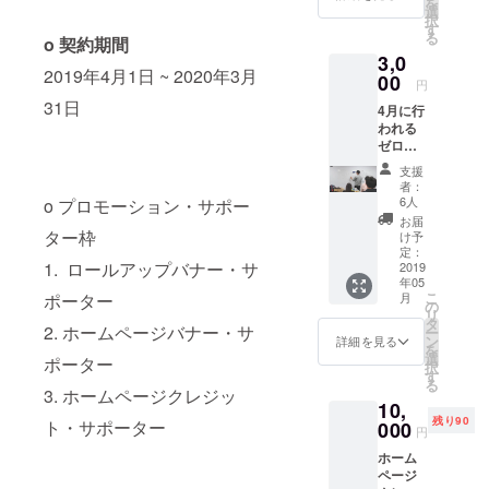
を
選
択
す
る
o 契約期間
3,0
2019年4月1日 ~ 2020年3月
00
円
31日
4月に行
われる
ゼロ高
初めて
支援
の入学
者：
式。そ
6人
o プロモーション・サポー
の表に
お届
は出な
ター枠
け予
い裏側
定：
1. ロールアップバナー・サ
のス
2019
年05
トー
こ
月
ポーター
リー
の
リ
を、代
タ
2. ホームページバナー・サ
ー
表内藤
ン
詳細を見る
を
の赤
選
ポーター
択
裸々な
す
る
ドキュ
3. ホームページクレジッ
10,
メンタ
残り90
リーを
ト・サポーター
000
円
テキス
ホーム
トでお
ページ
送りし