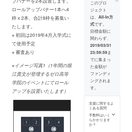
プバナーを2本設置します。
ムペー
m ×
このプロ
ジ掲載
H2000
ロールアップバナー1本へ4
ジェクト
予定 o
mm o
参考
詳細 堀
は、
All-In方
枠 x 2本
、合計8枠を募集い
URL
江貴文
式
です。
https://z
主宰、
たします。
ero-
内藤賢
目標金額に
ko.com/
司代
※ 初回は2019年4月入学式に
関わらず、
socialp
表、ゼ
て使用予定
articipa
ロ高生
2019/03/31
tion/
などが
※ 審査あり
23:59:59
ま
登壇す
る際に
でに集まっ
W850×
※イメージ写真1（1年間の堀
た金額が
H2000
のロー
ファンディ
江貴文が登壇するゼロ高等
ルアッ
ングされま
プバ
学院のイベントにてロール
ナーを2
す。
アップを設置いたします）
本設置
しま
す。
支援に関するよ
ロール
くある質問
アップ
バナー1
手数料はいく
本へ4枠
らかかります
x 2本、
か？
合計8枠