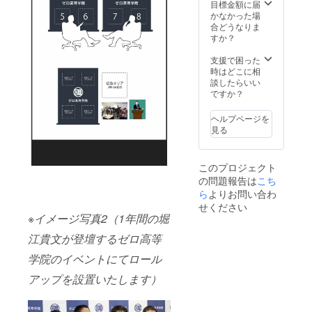
を募集
目標金額に届
いたし
かなかった場
ます。
合どうなりま
※ 初回
すか？
は2019
年4月入
支援で困った
学式に
時はどこに相
て使用
談したらいい
予定 ※
ですか？
審査あ
り
ヘルプページを
見る
このプロジェクト
の問題報告は
こち
ら
よりお問い合わ
せください
※イメージ写真2（1年間の堀
江貴文が登壇するゼロ高等
学院のイベントにてロール
アップを設置いたします）