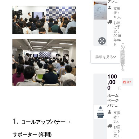
クレ
ます
ジット
（鋭意
支援
スポン
作成
者：
サー
中）。
10人
（年
お届
間） o
け予
サイズ
定：
テキス
2019
年04
ト o 詳
こ
月
細 140
の
リ
文字の
タ
ー
メッ
ン
詳細を見る
を
セージ
選
択
と共
す
る
に、3月
100
にリ
ニュー
,00
残り7
アル予
0
円
定の ゼ
ロ高等
ホーム
学院の
ページ
ホーム
バナー
ページ
広告 (年
支援
へお名
間) o サ
者：
1.
前を掲
イズ
ロールアップバナー ・
3人
載させ
400 x
お届
て頂き
200
け予
サポーター (年間)
ます。
pixels ※
定：