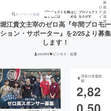
新
ロ
規
グ
会
プロジェクトを掲
はじ
プロジェクト
/
載するには
める
をさがす
イ
員
ン
登
堀江貴文主宰のゼロ高『年間プロモー
録
ション・サポーター』を2/25より募集
します！
人気のプロ
注目のリ
注目の新着プロ
募集終了が近いプ
もうすぐ公開
ジェクト
ターン
ジェクト
ロジェクト
されます
zerofire
ビジネス・起業
アート・写真
音楽
現在の支援総
テクノロジー・ガジェット
ゲーム・サ
額
2,82
映像・映画
書籍・雑誌
0,50
ビジネス・起業
チャレンジ