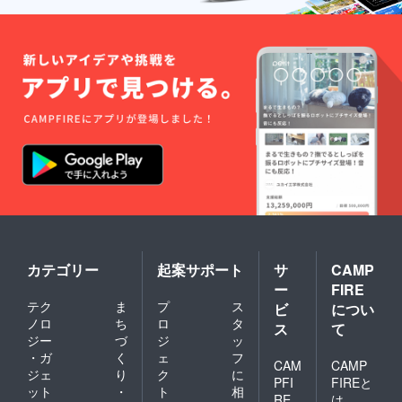
カテゴリー
起案サポート
サ
CAMP
ー
FIRE
テク
ま
プ
ス
ビ
につい
ノロ
ち
ロ
タ
ス
て
ジー
づ
ジ
ッ
・ガ
く
ェ
フ
CAM
CAMP
ジェ
り
ク
に
PFI
FIREと
ット
・
ト
相
RE
は