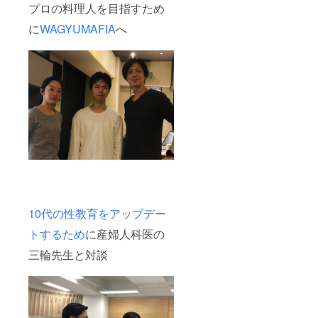
プロの料理人を目指すため
に
WAGYUMAFIA
へ
10代の性教育をアップデー
トするため
に産婦人科医の
三輪先生と対談