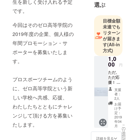
方針として
生を新しく受け入れる予定
選ぶ
掲げる通信
です。
制の教育機
目標金額
関。全国に
今回はそのゼロ高等学院の
未達でも
約80名の生
リターン
2019年度の企業、個人様の
徒が在籍、
が届きま
日本一起業
年間プロモーション・サ
す
(All-in
家を輩出す
方式)
ポーターを募集いたしま
る高校を目
1,0
す。
指してい
00
円
る。
ただ、
ただ応
プロスポーツチームのよう
援！
代表の
に、ゼロ高等学院という新
支援
内藤か
者：
しい学校へ共感、応援、
ら感謝
2人
のメー
お届
わたしたちとともにチャレ
ルを送
け予
らせて
定：
ンジして頂ける方を募集い
頂きま
2019
年04
す！
たします。
こ
月
の
リ
タ
ー
ン
詳細を見る