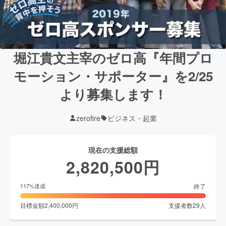
堀江貴文主宰のゼロ高『年間プロ
モーション・サポーター』を2/25
より募集します！
zerofire
ビジネス・起業
現在の支援総額
2,820,500
円
終了
117
%達成
目標金額
2,400,000
円
支援者数
29
人