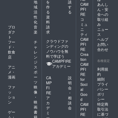
地
を
談
CAM
あんし
域
作
す
PFI
ん・安
活
る
る
RE
全への
性
資
コ
取り組
化
料
ミュ
み
プロ
音
請
ニ
ニュー
ダク
楽
求
ティ
ス
ト
CAM
ヘルプ
クラウドファ
フー
チ
PFI
お問い
ンディングの
ド・
ャ
RE
合わせ
ノウハウを無
飲食
レ
Crea
料で学ぼう
店
ン
tion
各種規定
CAMPFIRE
ジ
CAM
アカデミー
アニ
ス
利用規
PFI
メ・
ポ
約
RE
漫画
ー
CA
説
細則
for
ツ
MP
明
プライ
Soci
ファ
映
FI
会
バシー
al
ッ
像
RE
・
ポリ
Goo
ショ
・
ア
相
シー
d
ン
映
カ
談
特定商
CAM
画
デ
会
取引法
PFI
ゲー
書
ミ
に基づ
RE
ム・
籍
ー