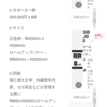
映画の
バナー
2019
年04
エンド
画像は
こ
月
ロール
ご用意
の
o サポーター枠
リ
をイ
くださ
タ
ー
メージ
い。 o
300,000円 x 8枠
ン
詳細を見る
を
してお
詳細
選
択
りま
140文字
す
る
o サイズ
す。 ※
のメッ
300
2019年
セージ
3月中旬
と共
,00
在庫な
広告枠：W300mm x
し
ホーム
に、3月
0
円
ページ
にリ
H300mm
掲載予
ニュー
ロール
定
アル予
アップ
ロールアップバナー：
定の ゼ
バナー
ロ高等
スポン
W850mm × H2000mm
支援
学院の
サー (年
者：
ホーム
間) o サ
8人
ページ
イズ 広
お届
o 詳細
へバ
告枠：
け予
ナーを
W300m
定：
堀江貴文主宰、内藤賢司代
掲載さ
m x
2019
年04
せて頂
H300m
表、ゼロ高生などが登壇す
こ
月
きま
m ロー
の
リ
す。
ルアッ
タ
る際に
ー
※2019
プバ
ン
詳細を見る
を
年3月中
ナー：
W850×H2000のロールアッ
選
択
旬 ホー
W850m
す
る