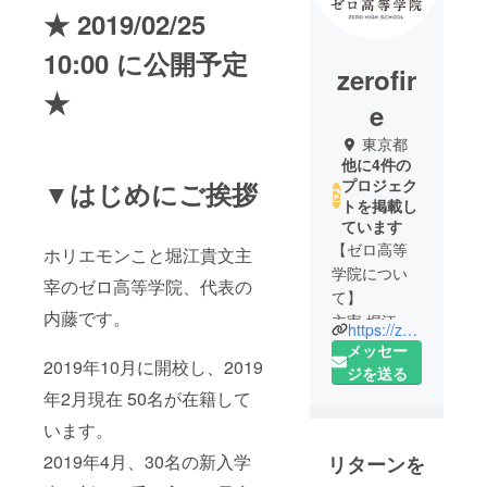
★ 2019/02/25
10:00 に公開予定
zerofir
★
e
東京都
他に4件の
プロジェク
▼はじめにご挨拶
トを掲載し
ています
【ゼロ高等
ホリエモンこと堀江貴文主
学院につい
宰のゼロ高等学院、代表の
て】
内藤です。
主宰 堀江貴
https://zero-ko.com/
文「将来の
メッセー
2019年10月に開校し、2019
夢なんか、
ジを送る
いま叶え
年2月現在 50名が在籍して
ろ」「座学
います。
よりも行
2019年4月、30名の新入学
リターンを
動」を教育