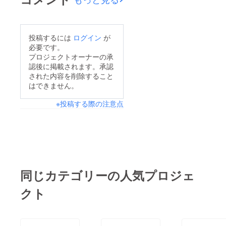
サポーターをご支援頂
いたサポーターへは
100,000円のリターン
投稿するには
ログイン
が
である、ホームペー
必要です。
ジ・バナー広告の掲載
プロジェクトオーナーの承
認後に掲載されます。承認
を追加いたします。ゼ
された内容を削除すること
ロ高生の活動のご支
はできません。
援、どうぞよろしくお
※投稿する際の注意点
願いいたします！
同じカテゴリーの人気プロジェ
クト