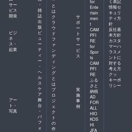
く表記
for
サー
・
と
情報セ
Ente
ビス
雑
は
キュリ
rtain
開発
誌
ク
サ
ティ方
men
出
ラ
ポ
針
t
版
ウ
ー
反社基
CAM
ビジ
ビ
ド
ト
本方針
PFI
ネ
ュ
フ
サ
カスタ
RE
ス・
ー
ァ
ー
マーハ
for
起業
テ
ン
ビ
ラスメ
Spor
ィ
デ
ス
ントに
ts
ー
ィ
対する
CAM
・
ン
考え方
PFI
ヘ
グ
クッ
RE
ル
と
キーポ
ふる
ス
は
リシー
さと
ケ
プ
実
納税
ア
ロ
施
AD
アー
舞
ジ
事
FOR
ト・
台
ェ
例
ALL
写真
・
ク
HIO
パ
ト
KOS
フ
の
HI
ォ
作
JFA