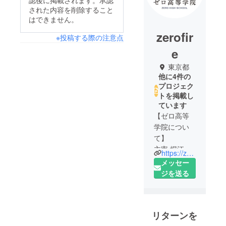
認後に掲載されます。承認
された内容を削除すること
はできません。
zerofir
※投稿する際の注意点
e
東京都
他に4件の
プロジェク
トを掲載し
ています
【ゼロ高等
学院につい
て】
主宰 堀江貴
https://zero-ko.com/
文「将来の
メッセー
夢なんか、
ジを送る
いま叶え
ろ」「座学
よりも行
リターンを
動」を教育