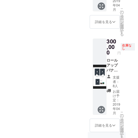
映画の
バナー
2019
年04
エンド
画像は
こ
月
ロール
ご用意
の
リ
をイ
くださ
タ
ー
メージ
い。 o
ン
詳細を見る
を
してお
詳細
選
択
りま
140文字
す
る
す。 ※
のメッ
300
2019年
セージ
3月中旬
と共
,00
在庫な
し
ホーム
に、3月
0
円
ページ
にリ
掲載予
ニュー
ロール
定
アル予
アップ
定の ゼ
バナー
ロ高等
スポン
支援
学院の
サー (年
者：
ホーム
間) o サ
8人
ページ
イズ 広
お届
へバ
告枠：
け予
ナーを
W300m
定：
掲載さ
m x
2019
年04
せて頂
H300m
こ
月
きま
m ロー
の
リ
す。
ルアッ
タ
ー
※2019
プバ
ン
詳細を見る
を
年3月中
ナー：
選
択
旬 ホー
W850m
す
る