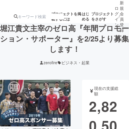
新
ロ
規
グ
会
プロジェクトを掲
はじ
プロジェクト
/
載するには
める
をさがす
イ
員
ン
登
堀江貴文主宰のゼロ高『年間プロモー
録
ション・サポーター』を2/25より募集
します！
人気のプロ
注目のリ
注目の新着プロ
募集終了が近いプ
もうすぐ公開
ジェクト
ターン
ジェクト
ロジェクト
されます
zerofire
ビジネス・起業
アート・写真
音楽
現在の支援総
テクノロジー・ガジェット
ゲーム・サ
額
2,82
映像・映画
書籍・雑誌
0,50
ビジネス・起業
チャレンジ