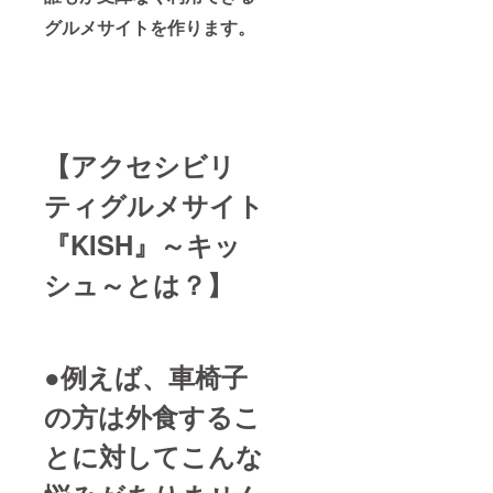
していくこ
グルメサイトを作ります。
とができま
す。
この
『KISH』が
【アクセシビリ
完成すれ
ば、喜んで
ティグルメサイト
頂ける方、
『KISH』～キッ
便利と思っ
て頂ける方
シュ～とは？】
は必ずいま
す。
そして、弊
●例えば、車椅子
社のスタッ
の方は外食するこ
フにとって
も遣り甲斐
とに対してこんな
を見出し成
長の機会と