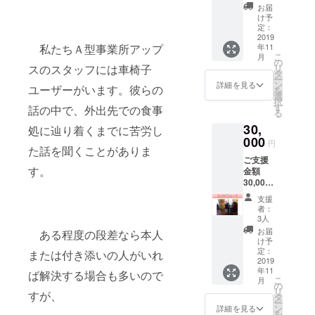
気持ち
郵送 ※
お届
を込め
サイト
け予
今回、我々
たお礼
完成後
定：
のメー
2019
が製作しよ
に郵送
年11
私たちＡ型事業所アップ
ル ●ア
させて
うとしてい
こ
月
クセシ
いただ
の
リ
スのスタッフには車椅子
るアクセシ
ビリ
きま
タ
ー
ティグ
す。 ※
ン
ビリティグ
詳細を見る
ユーザーがいます。彼らの
を
ルメサ
有効期
選
ルメサイト
択
イト
限はあ
す
話の中で、外出先での食事
る
『KISH』。
『KISH
りませ
30,
』～
ん。 ※
処に辿り着くまでに苦労し
キッ
000
お食事
円
『KISH』と
た話を聞くことがありま
シュ～
券は
ご支援
掲載店
いうのは、
1,000円
す。
金額
で使え
つづり
フランスの
30,000
る、お
となっ
郷土料理か
円の皆
食事券
てお
支援
様には
を3,000
り、お
ら名前を取
者：
●感謝の
円分を
釣りの
3人
りました。
気持ち
郵送 ※
お渡
お届
ある程度の段差なら本人
を込め
キッシュ
サイト
し、換
け予
たお礼
完成後
定：
金はで
または付き添いの人がいれ
は、タルト
のメー
2019
に郵送
きませ
生地に、卵
年11
ル ●ア
させて
ば解決する場合も多いので
ん。
こ
月
クセシ
いただ
の
と生クリー
リ
すが、
ビリ
きま
タ
ム、具とし
ー
ティグ
す。 ※
ン
詳細を見る
を