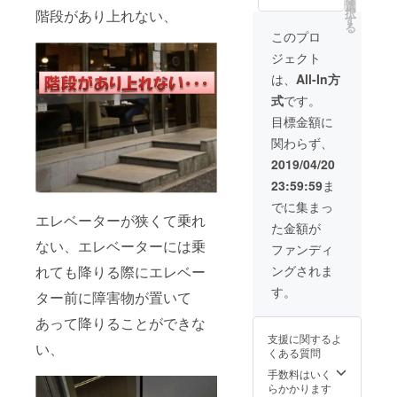
て肉や魚、
ルメサ
有効期
選
択
階段があり上れない、
イト
限はあ
す
ソーセー
る
『KISH
りませ
このプロ
ジ、野菜、
』～
ん。 ※
ジェクト
キッ
果物などを
お食事
シュ～
券は
は、
All-In方
加えて、
掲載店
1,000円
式
です。
チーズをの
で使え
つづり
る、お
となっ
せてオーブ
目標金額に
食事券
てお
ンで焼いた
関わらず、
を8,000
り、お
ものです。
円分を
釣りの
2019/04/20
郵送 ※
お渡
具の組合せ
23:59:59
ま
サイト
し、換
は無限で、
完成後
金はで
でに集まっ
に郵送
何を入れて
きませ
エレベーターが狭くて乗れ
た金額が
させて
ん。
も美味しい
いただ
ない、エレベーターには乗
ファンディ
料理で
きま
ングされま
れても降りる際にエレベー
す。 ※
す！！肉
有効期
す。
じゃがを入
ター前に障害物が置いて
限はあ
れても美味
りませ
あって降りることができな
ん。 ※
しいです！
支援に関するよ
お食事
い、
くある質問
券は
1,000円
お店に例え
手数料はいく
つづり
らかかります
ても同様と