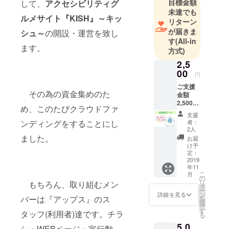
目標金額
して、
アクセシビリティグ
が年々厳し
未達でも
くなってき
ルメサイト『KISH』～キッ
リターン
ているのに
が届きま
シュ～
の開設・運営を致し
も関わら
す
(All-in
ます。
ず、私達は
方式)
いよいよ夢
2,5
の実現に向
00
円
けて動き出
ご支援
します。
その為の資金集めのた
金額
2,500円
め、このたびクラウドファ
の皆様
それは「障
支援
には 感
者：
ンディングをすることにし
がいのある
謝の気
2人
持ちを
ました。
人をメイン
お届
込めた
け予
にしたグル
お礼の
定：
メサイトを
メール
2019
年11
をお送
作ること。
こ
月
り致し
の
リ
そして、食
もちろん、取り組むメン
ます。
タ
ー
の楽しさを
ン
詳細を見る
バーは『アップス』のス
を
選
見出し、お
択
す
タッフ(利用者)達です。チラ
る
店の人達と
5,0
の相互理解
シ・WEBページ・宣伝動