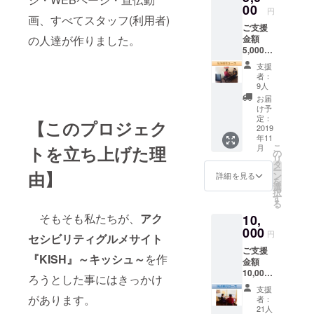
00
円
を深め、優
画、すべてスタッフ(利用者)
ご支援
しい社会を
金額
の人達が作りました。
創ってい
5,000円
く」ことで
の皆様
支援
には ●
す。
者：
感謝の
9人
気持ち
お届
ハッキリ
を込め
け予
たお礼
定：
言って、お
【このプロジェク
のメー
2019
金に余裕は
年11
ル ●ア
こ
月
トを立ち上げた理
クセシ
ありませ
の
リ
ビリ
タ
ん！！
ー
ティグ
由】
ン
詳細を見る
を
でもお金が
ルメサ
選
択
イト
す
貯まるのを
る
『KISH
待つのでは
そもそも私たちが、
アク
10,
』～
なく、今動
キッ
000
円
セシビリティグルメサイト
シュ～
くことがベ
ご支援
掲載店
『KISH』～キッシュ～
を作
ストなの
金額
で使え
10,000
る、お
だ！と私は
ろうとした事にはきっかけ
円の皆
食事券
支援
考えていま
様には
を1,000
があります。
者：
す。
●感謝の
円分を
21人