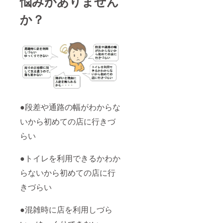
悩みがありません
なります。
か？
優しい社会
を創ってい
く為に、少
しでも多く
の方の御支
援が必要で
す。
どうぞ御協
●段差や通路の幅がわからな
力のほど、
いから初めての店に行きづ
よろしくお
らい
願い致しま
●トイレを利用できるかわか
らないから初めての店に行
きづらい
●混雑時に店を利用しづら