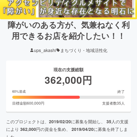
障がいのある方が、気兼ねなく利
用できるお店を紹介したい！！
ups_akashi
まちづくり・地域活性化
現在の支援総額
362,000
円
終了
60
%達成
目標金額
600,000
円
支援者数
35
人
このプロジェクトは、
2019/02/20
に募集を開始し、
35
人の支援
により
362,000
円の資金を集め、
2019/04/20
に募集を終了しま
した