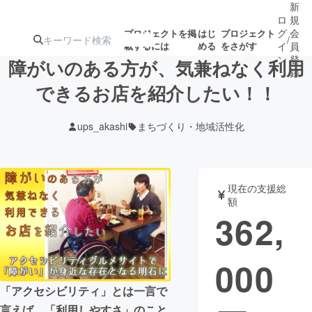
新
ロ
規
グ
会
プロジェクトを掲
はじ
プロジェクト
/
載するには
める
をさがす
イ
員
ン
登
障がいのある方が、気兼ねなく利用
録
できるお店を紹介したい！！
人気のプロ
注目のリ
注目の新着プロ
募集終了が近いプ
もうすぐ公開
ups_akashi
まちづくり・地域活性化
ジェクト
ターン
ジェクト
ロジェクト
されます
アート・写真
音楽
現在の支援総
額
362,
テクノロジー・ガジェット
ゲーム・サ
000
映像・映画
書籍・雑誌
「アクセシビリティ」とは一言で
ビジネス・起業
チャレンジ
言えば、「利用しやすさ」のこと