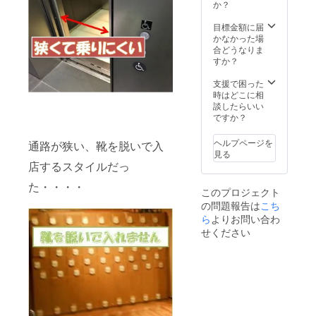
となっ
か？
考えていま
てお
り、お
目標金額に届
す。
釣りの
かなかった場
お渡
合どうなりま
タルト生地
し、換
すか？
金はで
にあたる店
きませ
支援で困った
舗に、障が
ん。
時はどこに相
いのある人
談したらいい
ですか？
や、お年寄
り、子供、
ヘルプページを
通路が狭い、靴を脱いで入
外国人、宇
見る
店するスタイルだっ
宙
人・・・・
た・・・・
このプロジェクト
の問題報告は
こち
どんな人で
ら
よりお問い合わ
も分け隔て
せください
なく入店で
きて、料理
を楽しみ、
そしてお店
を盛り上げ