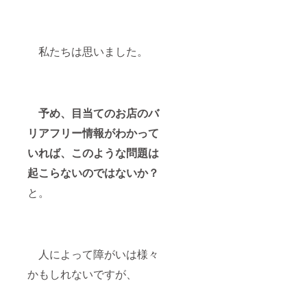
金を支払う
のは非常に
厳しい。
私たちは思いました。
そこで今
回、せめて
半分でも集
められない
予め、目当てのお店のバ
か、と皆様
リアフリー情報がわかって
の御支援・
いれば、このような問題は
御協力を頼
りにクラウ
起こらないのではないか？
ドファン
と。
ディングを
行うことに
しました。
人によって障がいは様々
またこう
いった活動
かもしれないですが、
を行おうと
しているこ