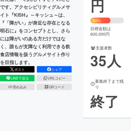
円
です。アクセシビリティグルメサ
まちづくり・地域活性化
イト『KISH』～キッシュ～は、
60%
『「障がい」が身近な存在となる
目標金額は
CAMPFIRE for Social Good
CAMPFIRE Creation
明石に』をコンセプトとし、さら
600,000円
CAMPFIREふるさと納税
machi-ya
コミュニティ
には障がいのある方だけではな
く、誰もが支障なく利用できる飲
支援者数
35
人
食店情報を扱うグルメサイト作り
を目指します。
ポスト
シェア
LINEで送る
URLコピー
募集終了まで残
り
埋め込み
QRコード
終了