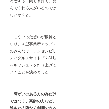
わせする手間も省けて、喜
るお食事券
をプレゼン
んでくれる人がいるのでは
ト致しま
ないか？と。
す。
是非、この
明石でいろ
こういった想いが根幹と
んなお店の
なり、Ａ型事業所アップス
味を楽しん
で頂きたい
のみんなで、アクセシビリ
のです！！
ティグルメサイト『KISH』
～キッシュ～を作り上げて
もちろん、
このプロ
いくことを決めました。
ジェクトが
無事に継続
していけば
御出資して
障がいのある方の為だけ
頂いた方々
ではなく、高齢の方など、
に、さらに
誰もが支障なく利用できる
御恩返しを