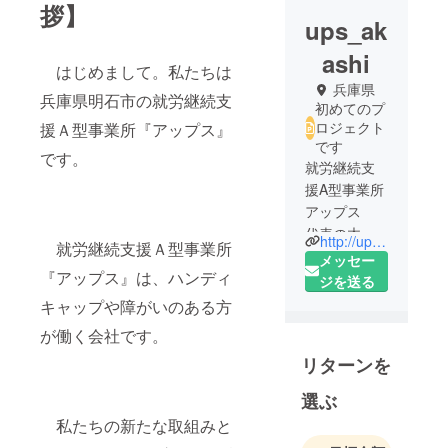
拶】
ups_ak
ashi
はじめまして。私たちは
兵庫県
兵庫県明石市の就労継続支
初めてのプ
ロジェクト
援Ａ型事業所『アップス』
です
です。
就労継続支
援A型事業所
アップス
代表の木内
http://ups-support.com/
就労継続支援Ａ型事業所
健徳です。
メッセー
『アップス』は、ハンディ
アップスを
ジを送る
開設して約2
キャップや障がいのある方
年半が経ち
が働く会社です。
ました。
リターンを
A型作業所に
選ぶ
対する制度
私たちの新たな取組みと
の締め付け