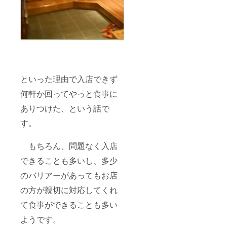
ていく。
そんなイ
メージから
当グルメサ
イトを
『KISH』と
といった理由で入店できず
いう名前に
何軒か回ってやっと食事に
しました。
ありつけた、という話で
そして、こ
す。
の『KISH』
の構築には
もちろん、問題なく入店
費用が掛か
できることも多いし、多少
ります。見
積もり金額
のバリアーがあってもお店
で120万円で
の方が親切に対応してくれ
す。正直に
て食事ができることも多い
言って、こ
れだけのお
ようです。