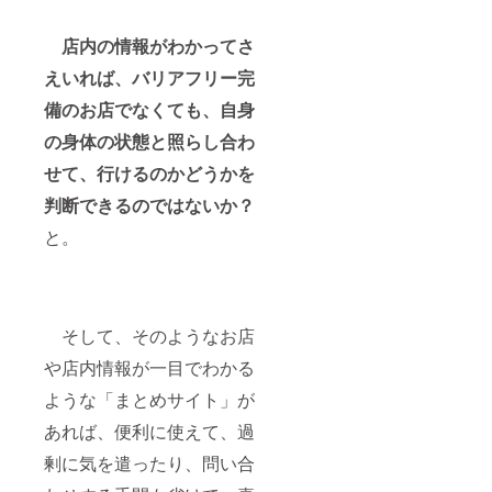
とを、少し
でも多くの
店内の情報がわかってさ
方に知って
えいれば、バリアフリー完
頂きたいと
備のお店でなくても、自身
いう想いも
あります。
の身体の状態と照らし合わ
せて、行けるのかどうかを
御出資をし
判断できるのではないか？
て頂いた方
には、全て
と。
をお返しす
ることは現
段階では難
しいです
そして、そのようなお店
が、ささや
や店内情報が一目でわかる
かながら今
ような「まとめサイト」が
後『KISH』
が正式オー
あれば、便利に使えて、過
プンした後
剰に気を遣ったり、問い合
に使用でき