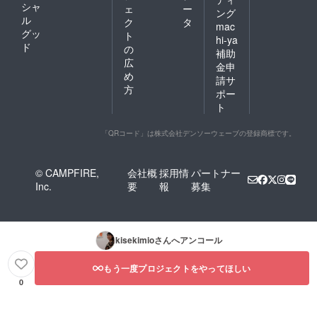
シャ
ェ
ー
ング
ル
ク
タ
mac
グッ
ト
hi-ya
ド
の
補助
広
金申
め
請サ
方
ポー
ト
「QRコード」は株式会社デンソーウェーブの登録商標です。
© CAMPFIRE,
会社概
採用情
パートナー
Inc.
要
報
募集
kisekimio
さんへアンコール
もう一度プロジェクトをやってほしい
0