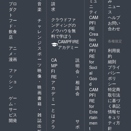
ミュ
み
プロ
音
請
ニ
ニュー
ダク
楽
求
ティ
ス
ト
CAM
ヘルプ
クラウドファ
フー
チ
PFI
お問い
ンディングの
ド・
ャ
RE
合わせ
ノウハウを無
飲食
レ
Crea
料で学ぼう
店
ン
tion
各種規定
CAMPFIRE
ジ
CAM
アカデミー
アニ
ス
利用規
PFI
メ・
ポ
約
RE
漫画
ー
CA
説
細則
for
ツ
MP
明
プライ
Soci
ファ
映
FI
会
バシー
al
ッ
像
RE
・
ポリ
Goo
ショ
・
ア
相
シー
d
ン
映
カ
談
特定商
CAM
画
デ
会
取引法
PFI
ゲー
書
ミ
に基づ
RE
ム・
籍
ー
く表記
for
サー
・
と
情報セ
Ente
ビス
雑
は
キュリ
rtain
開発
誌
ク
サ
ティ方
men
出
ラ
ポ
針
t