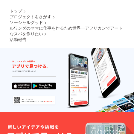
ラブ評議員
ラピス
トがあ
満点バイク
トップ
>
なたに
blog
プロジェクトをさがす
>
無料で
ソーシャルグッド
>
http://mante
施術い
たしま
ルワンダのママに仕事を作るため世界一アフリカンでアート
m.exblog.jp/
す。 な
なスパを作りたい
>
著書『マン
お、万
活動報告
一、セ
ゴーと丸坊
ラピス
主～アフリ
トがい
カ自転車
ない場
合で
5000km！』
も、日
幻冬舎／
本ボ
2005
ディー
ケア学
『満点
院東京
バイク』木
校では
必ず受
楽舎／2011
けてい
『バイシク
ただけ
ル・ガー
ますの
でご安
ル』チャリ
心くだ
ジェンヌ／
さい。
PHP出版／