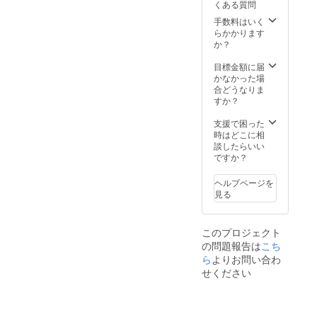
くある質問
事がで
任〕、一般
きる権
手数料はいく
社団法人コ
利 注
らかかります
釈） あ
グウェイ代
か？
なたが
表理事、
お住い
目標金額に届
Ryoma
の街か
かなかった場
ら一番
corporation
合どうなりま
近い日
すか？
取締役（シ
本ボ
ンガポー
ディー
支援で困った
ケア学
時はどこに相
ル）、
院の卒
談したらいい
KISEKI
業生を
ですか？
ご紹介
corporation
しま
取締役、
ヘルプページを
す。 そ
見る
NPO法人え
こで、
日本ボ
ひめグロー
ディー
バルネット
このプロジェクト
ケア学
ワーク理
の問題報告は
こち
院が指
導して
ら
よりお問い合わ
事、JACC日
いる
せください
本アドベン
KEIRA
KUをマ
チャーサイ
スター
クリストク
したセ