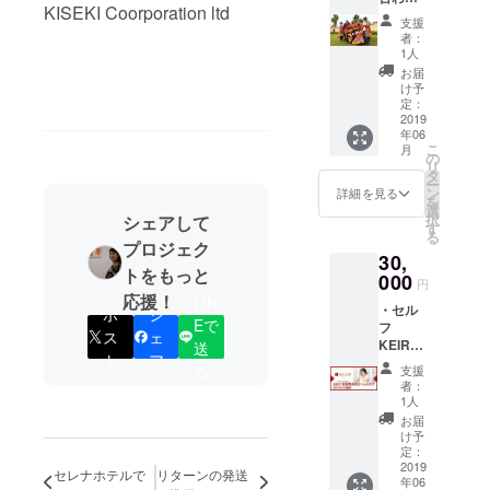
KISEKI Coorporation ltd
レストラン
大 ＋
支援
KISEKI
事業のほ
者：
のルワ
1人
か、地元の
ンダ人
お届
小ビジネス
英会話
け予
講師と
定：
を支援する
オンラ
2019
セレクト
年06
イン英
こ
月
会話5回
ショップ運
の
リ
券
タ
営、毎月1回
ー
ン
詳細を見る
を
のヤード
選
択
シェアして
セールと
す
る
プロジェク
ファーマー
30,
トをもっと
ズマーケッ
000
円
応援！
トの開催、
LIN
・セル
ポ
シ
寺子屋の運
Eで
フ
ス
ェ
KEIRA
送
営、一時保
ト
ア
KUヘッ
る
支援
育サービ
ドケア
者：
ス、テイ
オンラ
1人
イン教
ラー、日本
お届
材 ・セ
け予
人助産師を
ルフ骨
定：
盤矯正
2019
招いて地元
セレナホテルで
リターンの発送
年06
エクサ