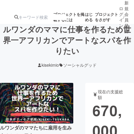
新
ロ
規
グ
会
プロジェクトを掲
はじ
プロジェクト
/
載するには
める
をさがす
イ
員
ン
登
ルワンダのママに仕事を作るため世
録
界一アフリカンでアートなスパを作
りたい
人気のプロ
注目のリ
注目の新着プロ
募集終了が近いプ
もうすぐ公開
ジェクト
ターン
ジェクト
ロジェクト
されます
kisekimio
ソーシャルグッド
アート・写真
音楽
現在の支援総
テクノロジー・ガジェット
ゲーム・サ
額
670,
映像・映画
書籍・雑誌
000
ルワンダのママたちに雇用を生み
ビジネス・起業
チャレンジ