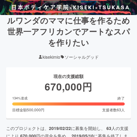
ルワンダのママに仕事を作るため
世界一アフリカンでアートなスパ
を作りたい
kisekimio
ソーシャルグッド
現在の支援総額
670,000
円
終了
134
%達成
目標金額
500,000
円
支援者数
63
人
このプロジェクトは、
2019/02/22
に募集を開始し、
63
人の支援
により
670,000
円の資金を集め、
2019/05/10
に募集を終了しま