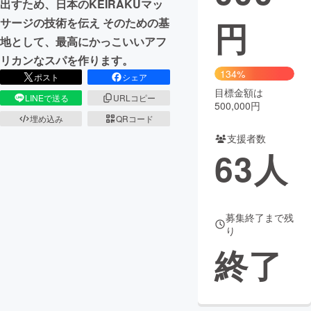
出すため、日本のKEIRAKUマッ
円
サージの技術を伝え そのための基
まちづくり・地域活性化
地として、最高にかっこいいアフ
リカンなスパを作ります。
CAMPFIRE for Social Good
CAMPFIRE Creation
134%
ポスト
シェア
CAMPFIREふるさと納税
machi-ya
コミュニティ
目標金額は
LINEで送る
URLコピー
500,000円
埋め込み
QRコード
支援者数
63
人
募集終了まで残
り
終了