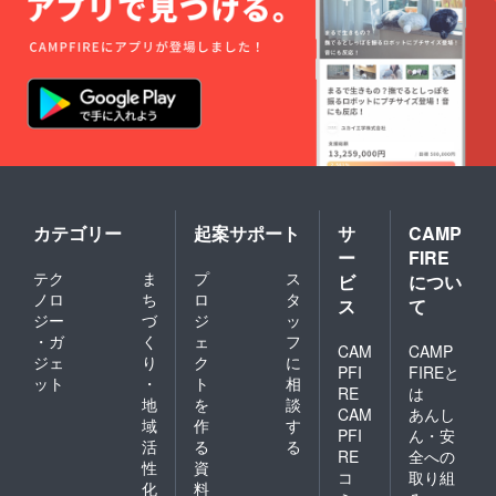
2010 （共
著）
『満点自行
車』／2010
／台湾
カテゴリー
起案サポート
サ
CAMP
ー
FIRE
テク
ま
プ
ス
ビ
につい
ノロ
ち
ロ
タ
ス
て
ジー
づ
ジ
ッ
・ガ
く
ェ
フ
CAM
CAMP
ジェ
り
ク
に
PFI
FIREと
ット
・
ト
相
RE
は
地
を
談
CAM
あんし
域
作
す
PFI
ん・安
活
る
る
RE
全への
性
資
コ
取り組
化
料