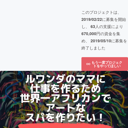
このプロジェクトは、
2019/02/22
に募集を開始
し、
63
人の支援により
670,000
円の資金を集
め、
2019/05/10
に募集を
終了しました
もう一度プロジェク
トをやってほしい