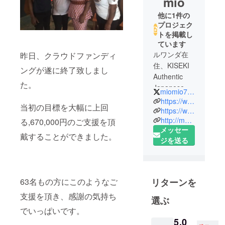
mio
他に1件の
プロジェク
トを掲載し
ています
ルワンダ在
昨日、クラウドファンディ
住、KISEKI
ングが遂に終了致しまし
Authentic
た。
Japanese
miomio731
Restaurant
https://www.kisekirwandatravel.com/
当初の目標を大幅に上回
女将。３児
https://www.kisekirwanda.com/
http://mantem.exblog.jp/
の母。
る,670,000円のご支援を頂
メッセー
大阪外国語
戴することができました。
ジを送る
大学スワヒ
リ語学科在
学中、日本
人女性初ア
リターンを
63名もの方にこのようなご
フリカ大陸
支援を頂き、感謝の気持ち
ケニア～南
選ぶ
アフリカ8か
でいっぱいです。
国5000km単
5,0