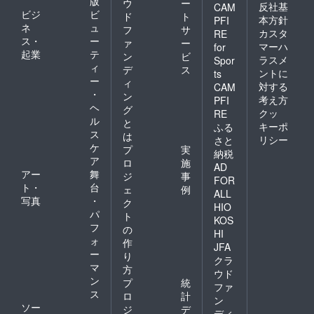
版
ウ
ー
反社基
CAM
ビジ
ビ
ド
ト
本方針
PFI
ネ
ュ
フ
サ
カスタ
RE
ス・
ー
ァ
ー
マーハ
for
起業
テ
ン
ビ
ラスメ
Spor
ィ
デ
ス
ントに
ts
ー
ィ
対する
CAM
・
ン
考え方
PFI
ヘ
グ
クッ
RE
ル
と
キーポ
ふる
ス
は
リシー
さと
ケ
プ
実
納税
ア
ロ
施
AD
アー
舞
ジ
事
FOR
ト・
台
ェ
例
ALL
写真
・
ク
HIO
パ
ト
KOS
フ
の
HI
ォ
作
JFA
ー
り
クラ
マ
方
ウド
ン
プ
統
ファ
ス
ロ
計
ン
ソー
ジ
デ
ディ