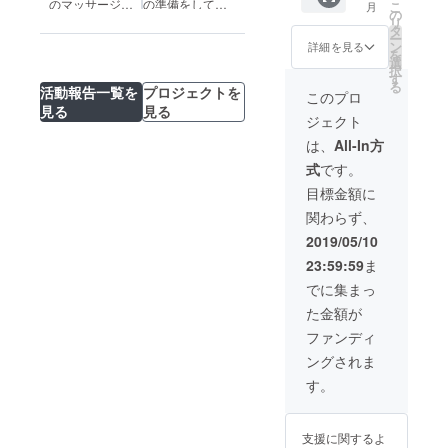
民へのファ
のマッサージ大
の準備をしてい
こ
月
サイズ
の
リ
成功でした！！
ます
ミリープラ
オンラ
タ
ー
イン教
ンニングと
ン
詳細を見る
を
材 ・あ
選
性教育など
択
なたの
す
る
など多岐に
街の日
活動報告一覧を
プロジェクトを
このプロ
本ボ
見る
見る
わたる活動
ジェクト
ディー
で貢献し人
ケア学
は、
All-In方
院生の
が集う場と
式
です。
サロン
なってい
で ３０
目標金額に
る。
分間の
関わらず、
KEIRA
KUヘッ
2019/05/10
エリトリア
ドケア
23:59:59
ま
共和国観光
（ルワ
ンダで
親善大使
でに集まっ
もお教
〔2007年就
た金額が
えして
いる
任〕、池田
ファンディ
ヘッド
市観光大使
ングされま
のドラ
〔2017年就
イマッ
す。
サー
任〕、高知
ジ）を
県観光特使
無料で
支援に関するよ
〔2015年就
受ける