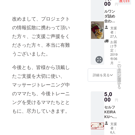
残り23
00
独自転車縦
円
断達成、そ
ルワン
ダ詰め
の後世界各
改めまして、プロジェクト
合わせ
地25か国を
小 紅
の情報拡散に携わって頂い
支援
自転車で走
茶5杯
者：
分、み
た方々、ご支援ご声援をく
27人
る。著書に
つろう
お届
『マンゴー
ださった方々、本当に有難
リッ
け予
プ、ア
と丸坊主』
定：
うございました。
フリカ
2019
（幻冬舎）
年06
の布の
こ
月
『満点バイ
袋
の
今後とも、皆様から頂戴し
リ
ク』（木楽
タ
ー
ン
たご支援を大切に使い、
詳細を見る
舎）など、
を
選
択
『自転車は
マッサージトレーニング中
す
る
世界を繋
のママたち、今後トレーニ
5,0
ぐ』を合言
00
円
ングを受けるママたちとと
葉に国内外
セルフ
で500回以上
もに、尽力していきます。
KEIRA
の講演活
KUヘッ
ドケア
動、2011年
支援
オンラ
者：
一般社団法
イン教
6人