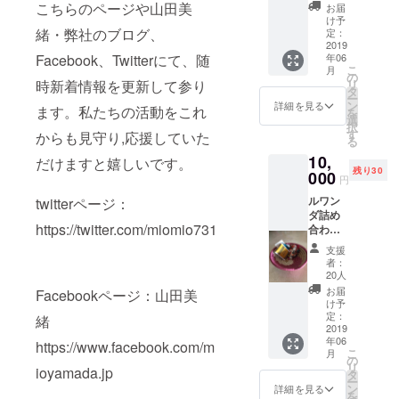
材 ＆ ル
人コグウェ
こちらのページや山田美
お届
ワンダ
け予
イを立ち上
セット
緒・弊社のブログ、
定：
げ四国にて
小
2019
年06
Facebook、Twitterにて、随
サイクリン
こ
月
の
グツーリズ
リ
時新着情報を更新して参り
タ
ー
ムの先駆け
ン
詳細を見る
ます。私たちの活動をこれ
を
選
となる世界
択
す
からも見守り,応援していた
のサイクリ
る
10,
ストを集め
だけますと嬉しいです。
残り30
000
た自転車ツ
円
アーを毎年
ルワン
twitterページ：
ダ詰め
開催するな
https://twitter.com/miomio731
合わせ
どサイクリ
大 ル
支援
ワンダ
ストとして
者：
コー
20人
活動する。
ヒー、
お届
Facebookページ：山田美
2020年には
はちみ
け予
つ、み
定：
ルワンダで
緒
つろう
2019
ルワンダ
年06
リッ
https://www.facebook.com/m
こ
月
ディスカバ
プ、手
の
リ
ioyamada.jp
編みの
タ
リーライド
ー
カゴ
ン
詳細を見る
を企画して
を