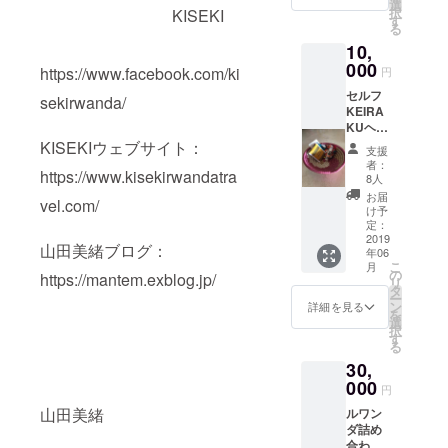
選
択
KISEKI
いる。
す
る
2013年シン
10,
ガポールに
000
https://www.facebook.com/ki
円
移住、2016
セルフ
sekirwanda/
年ルワンダ
KEIRA
KUヘッ
に移住。
ドケア
KISEKIウェブサイト：
2017年1月、
支援
オンラ
者：
首都キガリ
https://www.kisekirwandatra
イン教
8人
材 セル
の高級住宅
お届
vel.com/
フ骨盤
け予
街にKISEKI
矯正エ
定：
Authentic
クササ
2019
山田美緒ブログ：
年06
イズオ
Japanese
こ
月
ンライ
の
https://mantem.exblog.jp/
Restaurant
リ
ン教材
タ
ー
＆ ルワ
をオープ
ン
詳細を見る
を
ンダ
選
ン、現地ス
択
セット
す
る
タッフ20
大
30,
名、日本人
000
円
シェフとイ
山田美緒
ルワン
ンターンが
ダ詰め
在籍する。
合わせ