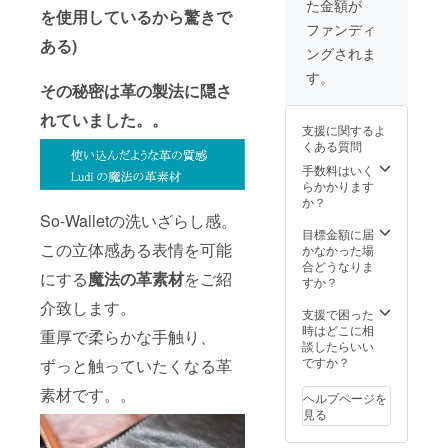
た金額が
を使用しているから驚きで
ファンディ
ある)
ングされま
す。
その秘密は革の製法に隠さ
れていました。。
支援に関するよ
くある質問
手数料はいく
らかかります
か？
So-Walletの洗いざらし感。
目標金額に届
この立体感ある表情を可能
かなかった場
合どうなりま
にする
魔法の革素材
をご紹
すか？
介致します。
支援で困った
時はどこに相
重厚で柔らかな手触り、
談したらいい
ですか？
ずっと触っていたくなる革
素材です。。
ヘルプページを
見る