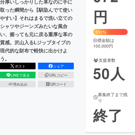
分厚いしっかりした革なのに手に
円
取った瞬間から【馴染んでて使い
まちづくり・地域活性化
やすい】それはまるで洗い立ての
シャツやジーンズみたいな風合
CAMPFIRE for Social Good
CAMPFIRE Creation
551%
い、握っても元に戻る重厚な革の
CAMPFIREふるさと納税
machi-ya
コミュニティ
目標金額は
質感。沢山入るLジップタイプの
100,000円
現代的な財布で軽快に出かけよ
う。
支援者数
50
人
ポスト
シェア
LINEで送る
URLコピー
埋め込み
QRコード
募集終了まで残
り
終了