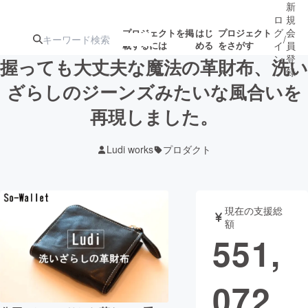
新
ロ
規
グ
会
プロジェクトを掲
はじ
プロジェクト
/
載するには
める
をさがす
イ
員
ン
登
握っても大丈夫な魔法の革財布、洗い
録
ざらしのジーンズみたいな風合いを
再現しました。
人気のプロ
注目のリ
注目の新着プロ
募集終了が近いプ
もうすぐ公開
ジェクト
ターン
ジェクト
ロジェクト
されます
Ludi works
プロダクト
アート・写真
音楽
現在の支援総
テクノロジー・ガジェット
ゲーム・サ
額
551,
映像・映画
書籍・雑誌
072
ビジネス・起業
チャレンジ