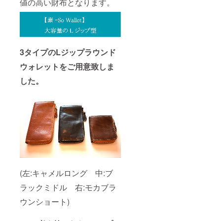
値の高い財布となります。
3タイプ
の
Lジップラウンド
ウォレットをご用意致しま
した。
(左:キャメルロング 中:ブ
ラックミドル 右:モカブラ
ウンショート)