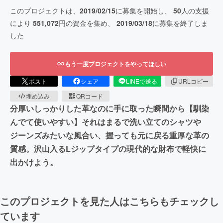
このプロジェクトは、
2019/02/15
に募集を開始し、
50
人の支援
により
551,072
円の資金を集め、
2019/03/18
に募集を終了しま
した
もう一度プロジェクトをやってほしい
ポスト
シェア
LINEで送る
URLコピー
埋め込み
QRコード
分厚いしっかりした革なのに手に取った瞬間から【馴染
んでて使いやすい】それはまるで洗い立てのシャツや
ジーンズみたいな風合い、握っても元に戻る重厚な革の
質感。沢山入るLジップタイプの現代的な財布で軽快に
出かけよう。
このプロジェクトを見た人はこちらもチェックし
ています