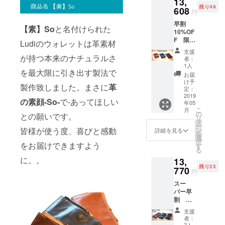
13,
ク・モ
残り49
カブラ
608
円
ウン・
早割
キャメ
【素】So
と名付けられた
10%OF
ル
F 限定
Ludiのウォレットは革素材
50個
支援
【素
が持つ本来のナチュラルさ
者：
So-
1人
を最大限に引き出す製法で
Wallet
お届
】ミド
け予
製作致しました。まさに
革
ルウォ
定：
レット
2019
の素顔-So-
で-あってほしい
年05
色は3色
こ
月
からお
の
との願いです。
リ
選びく
タ
ー
ださい
ン
皆様が使う度、喜びと感動
詳細を見る
を
ブラッ
選
択
ク・モ
をお届けできますよう
す
る
カブラ
に。。
13,
ウン・
残り23
キャメ
770
円
ル
スー
パー早
割
15%OF
支援
F 限定
者：
30個