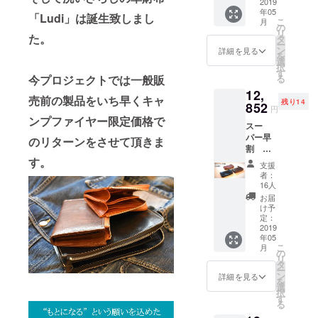
選びく
2019
年05
ださい
「Ludi」は誕生致しまし
こ
月
ブラッ
の
リ
ク・モ
た。
タ
ー
カブラ
ン
詳細を見る
を
ウン・
選
択
キャメ
す
今プロジェクトでは一般販
る
ル
12,
売前の製品をいち早くキャ
残り14
852
円
ンプファイヤー限定価格で
スー
パー早
のリターンをさせて頂きま
割
15%OF
す。
支援
F 限定
者：
30個
16人
【素
お届
So-
け予
Wallet
定：
】ミド
2019
年05
ルウォ
こ
月
レット
の
リ
色は3色
タ
ー
からお
ン
詳細を見る
を
選びく
選
択
ださい
す
る
ブラッ