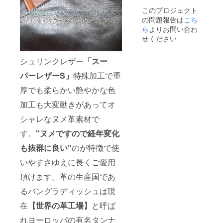
このプロジェクト
の問題報告は
こち
ら
よりお問い合わ
せください
シュリンクレザー
「スー
パーレザーS」
特殊加工で重
厚でも柔らかい艶やかな色
加工も大変動きがあってオ
シャレなヌメ革素材で
す。
"ヌメですので経年変化
も抜群に良い"
のが特徴で使
いやすさゆえに長くご愛用
頂けます。革の生産国であ
るバングラディッシュは現
在
【世界の革工場】
と呼ば
れヨーロッパの有名タンナ