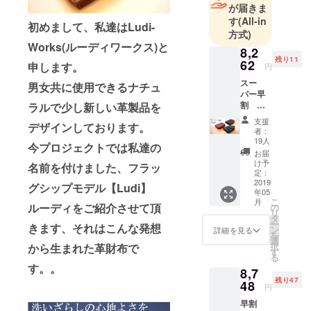
が届きま
す
(All-in
初めまして、私達はLudi-
方式)
Works(ルーディワークス)と
8,2
残り11
62
申します。
円
スー
男女共に使用できるナチュ
パー早
割
ラルで少し新しい革製品を
15%OF
支援
デザインしております。
F 限定
者：
30個
19人
今プロジェクトでは私達の
【素
お届
So-
け予
名前を付けました、フラッ
Wallet
定：
】
2019
グシップモデル【Ludi】
年05
ショー
こ
月
トウォ
ルーディをご紹介させて頂
の
リ
レット
タ
ー
きます、それはこんな発想
色は3色
ン
詳細を見る
を
からお
選
択
から生まれた革財布で
選びく
す
る
ださい
す。。
8,7
ブラッ
残り47
ク・モ
48
円
カブラ
早割
ウン・