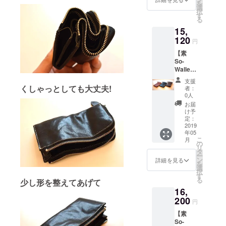
を
ブラッ
選
択
ク・モ
す
る
カブラ
15,
ウン・
キャメ
120
円
ル
【素
So-
Wallet
】ミド
支援
ルウォ
くしゃっとしても大丈夫!
者：
レット
0人
色は3色
お届
からお
け予
選びく
定：
ださい
2019
年05
ブラッ
こ
月
ク・モ
の
リ
カブラ
タ
ー
ウン・
ン
詳細を見る
を
キャメ
選
択
ル
す
る
少し形を整えてあげて
16,
200
円
【素
So-