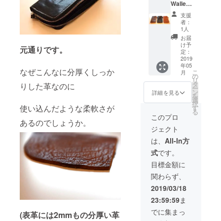
Wallet
】ロン
支援
グウォ
者：
レット
1人
色は3色
お届
からお
け予
元通りです。
選びく
定：
ださい
2019
年05
ブラッ
なぜこんなに分厚くしっか
こ
月
ク・モ
の
リ
カブラ
タ
りした革なのに
ー
ウン・
ン
詳細を見る
を
キャメ
選
択
ル
使い込んだような柔軟さが
す
る
このプロ
あるのでしょうか。
ジェクト
は、
All-In方
式
です。
目標金額に
関わらず、
2019/03/18
23:59:59
ま
でに集まっ
(表革には2mmもの分厚い革