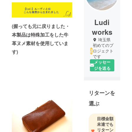
Ludi
(握っても元に戻りました・
works
本製品は特殊加工をした牛
埼玉県
革ヌメ素材を使用していま
初めてのプ
ロジェクト
す)
です
メッセー
ジを送る
リターンを
選ぶ
目標金額
未達でも
リターン