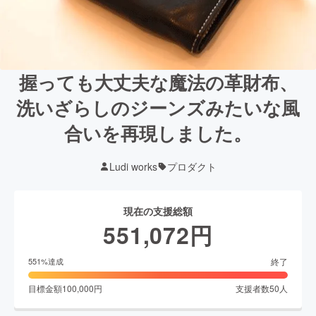
握っても大丈夫な魔法の革財布、
洗いざらしのジーンズみたいな風
合いを再現しました。
Ludi works
プロダクト
現在の支援総額
551,072
円
終了
551
%達成
目標金額
100,000
円
支援者数
50
人