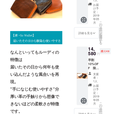
7人
【素
お届
So-
け予
Wallet
定：
】ロン
2019
年05
グウォ
こ
月
レット
の
リ
色は3色
タ
ー
からお
ン
詳細を見る
を
選びく
選
択
ださい
す
る
ブラッ
14,
ク・モ
なんといってもルーディの
残り49
カブラ
580
円
ウン・
特徴は
早割
キャメ
10%OF
ル
届いたその日から何年も使
F 限定
50個
い込んだような風合いを再
支援
【素
者：
So-
現。
1人
Wallet
お届
"手になじむ使いやすさ"分
】ロン
け予
グウォ
定：
厚い革の手触りから想像で
レット
2019
年05
色は3色
きないほどの柔軟さが特徴
こ
月
からお
の
リ
選びく
タ
です。
ー
ださい
ン
詳細を見る