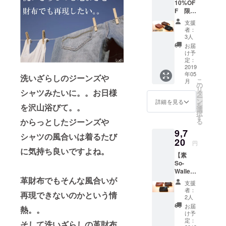
10%OF
キャメ
F 限定
ル
50個
支援
【素
者：
So-
3人
Wallet
お届
】
け予
ショー
定：
トウォ
2019
年05
レット
洗いざらしのジーンズや
こ
月
色は3色
の
リ
シャツみたいに。。お日様
からお
タ
ー
選びく
ン
詳細を見る
を
を沢山浴びて。。
ださい
選
択
ブラッ
す
からっとしたジーンズや
る
ク・モ
9,7
カブラ
シャツの風合いは着るたび
ウン・
20
円
キャメ
に気持ち良いですよね。
【素
ル
So-
Wallet
革財布でもそんな風合いが
】
支援
ショー
者：
再現できないのかという情
トウォ
2人
レット
お届
熱。。
色は3色
け予
からお
定：
そして洗いざらしの革財布