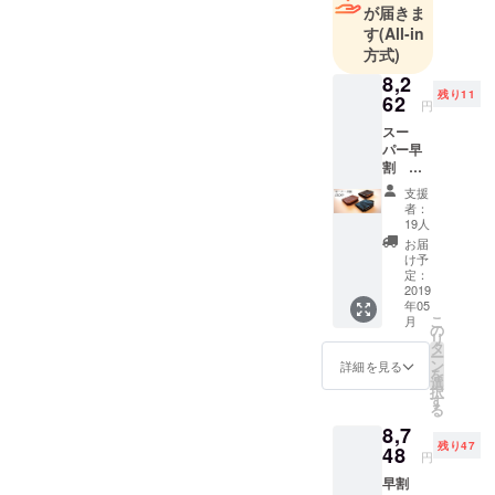
が届きま
す
(All-in
方式)
8,2
残り11
62
円
スー
パー早
割
15%OF
支援
F 限定
者：
30個
19人
【素
お届
So-
け予
Wallet
定：
】
2019
年05
ショー
こ
月
トウォ
の
リ
レット
タ
ー
色は3色
ン
詳細を見る
を
からお
選
択
選びく
す
る
ださい
8,7
ブラッ
残り47
ク・モ
48
円
カブラ
早割
ウン・