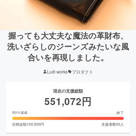
握っても大丈夫な魔法の革財布、
洗いざらしのジーンズみたいな風
合いを再現しました。
Ludi works
プロダクト
現在の支援総額
551,072
円
終了
551
%達成
目標金額
100,000
円
支援者数
50
人