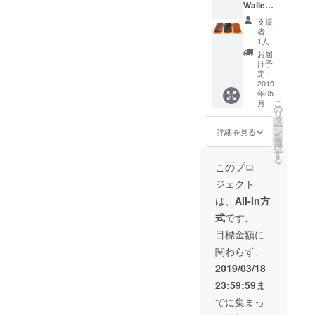
Wallet
】ロン
支援
グウォ
者：
レット
1人
色は3色
お届
からお
け予
選びく
定：
ださい
2019
年05
ブラッ
こ
月
ク・モ
の
リ
カブラ
タ
ー
ウン・
ン
詳細を見る
を
キャメ
選
択
ル
す
る
このプロ
ジェクト
は、
All-In方
式
です。
目標金額に
関わらず、
2019/03/18
23:59:59
ま
でに集まっ