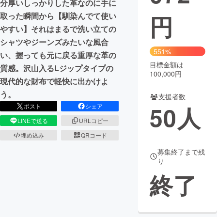
分厚いしっかりした革なのに手に
円
取った瞬間から【馴染んでて使い
まちづくり・地域活性化
やすい】それはまるで洗い立ての
シャツやジーンズみたいな風合
CAMPFIRE for Social Good
CAMPFIRE Creation
551%
い、握っても元に戻る重厚な革の
CAMPFIREふるさと納税
machi-ya
コミュニティ
目標金額は
質感。沢山入るLジップタイプの
100,000円
現代的な財布で軽快に出かけよ
う。
支援者数
50
人
ポスト
シェア
LINEで送る
URLコピー
埋め込み
QRコード
募集終了まで残
り
終了