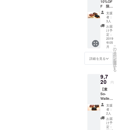
10%OF
キャメ
F 限定
ル
50個
支援
【素
者：
So-
3人
Wallet
お届
】
け予
ショー
定：
トウォ
2019
年05
レット
こ
月
色は3色
の
リ
からお
タ
ー
選びく
ン
詳細を見る
を
ださい
選
択
ブラッ
す
る
ク・モ
9,7
カブラ
ウン・
20
円
キャメ
【素
ル
So-
Wallet
】
支援
ショー
者：
トウォ
2人
レット
お届
色は3色
け予
からお
定：