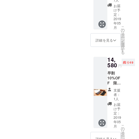
7人
【素
お届
So-
け予
Wallet
定：
】ロン
2019
年05
グウォ
こ
月
レット
の
リ
色は3色
タ
ー
からお
ン
詳細を見る
を
選びく
選
択
ださい
す
る
ブラッ
14,
ク・モ
残り49
カブラ
580
円
ウン・
早割
キャメ
10%OF
ル
F 限定
50個
支援
【素
者：
So-
1人
Wallet
お届
】ロン
け予
グウォ
定：
レット
2019
年05
色は3色
こ
月
からお
の
リ
選びく
タ
ー
ださい
ン
詳細を見る