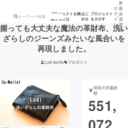
新
ロ
規
グ
会
プロジェクトを掲
はじ
プロジェクト
/
載するには
める
をさがす
イ
員
ン
登
握っても大丈夫な魔法の革財布、洗い
録
ざらしのジーンズみたいな風合いを
再現しました。
人気のプロ
注目のリ
注目の新着プロ
募集終了が近いプ
もうすぐ公開
ジェクト
ターン
ジェクト
ロジェクト
されます
Ludi works
プロダクト
アート・写真
音楽
現在の支援総
テクノロジー・ガジェット
ゲーム・サ
額
551,
映像・映画
書籍・雑誌
072
ビジネス・起業
チャレンジ