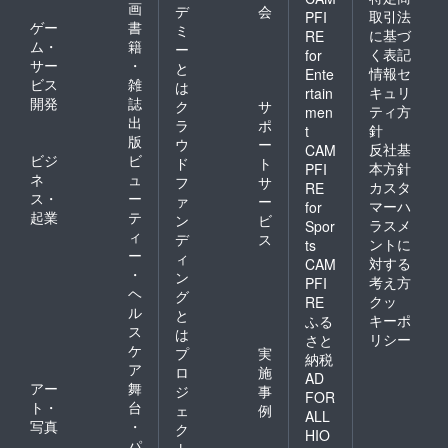
画
デ
会
取引法
PFI
ゲー
書
ミ
に基づ
RE
ム・
籍
ー
く表記
for
サー
・
と
情報セ
Ente
ビス
雑
は
キュリ
rtain
開発
誌
ク
サ
ティ方
men
出
ラ
ポ
針
t
版
ウ
ー
反社基
CAM
ビジ
ビ
ド
ト
本方針
PFI
ネ
ュ
フ
サ
カスタ
RE
ス・
ー
ァ
ー
マーハ
for
起業
テ
ン
ビ
ラスメ
Spor
ィ
デ
ス
ントに
ts
ー
ィ
対する
CAM
・
ン
考え方
PFI
ヘ
グ
クッ
RE
ル
と
キーポ
ふる
ス
は
リシー
さと
ケ
プ
実
納税
ア
ロ
施
AD
アー
舞
ジ
事
FOR
ト・
台
ェ
例
ALL
写真
・
ク
HIO
パ