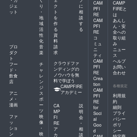
・ガ
く
ェ
フ
CAM
CAMP
ジェ
り
ク
に
PFI
FIREと
ット
・
ト
相
RE
は
地
を
談
CAM
あんし
域
作
す
PFI
ん・安
活
る
る
RE
全への
性
資
コ
取り組
化
料
ミュ
み
プロ
音
請
ニ
ニュー
ダク
楽
求
ティ
ス
ト
CAM
ヘルプ
クラウドファ
フー
チ
PFI
お問い
ンディングの
ド・
ャ
RE
合わせ
ノウハウを無
飲食
レ
Crea
料で学ぼう
店
ン
tion
各種規定
CAMPFIRE
ジ
CAM
アカデミー
アニ
ス
利用規
PFI
メ・
ポ
約
RE
漫画
ー
CA
説
細則
for
ツ
MP
明
プライ
Soci
ファ
映
FI
会
バシー
al
ッ
像
RE
・
ポリ
Goo
ショ
・
ア
相
シー
d
ン
映
カ
談
特定商
CAM