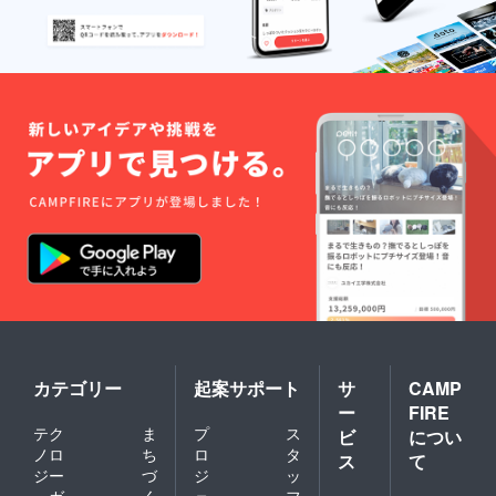
カテゴリー
起案サポート
サ
CAMP
ー
FIRE
テク
ま
プ
ス
ビ
につい
ノロ
ち
ロ
タ
ス
て
ジー
づ
ジ
ッ