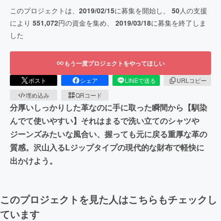
このプロジェクトは、
2019/02/15
に募集を開始し、
50
人の支援
により
551,072
円の資金を集め、
2019/03/18
に募集を終了しま
した
もう一度プロジェクトをやってほしい
ポスト
シェア
LINEで送る
URLコピー
埋め込み
QRコード
分厚いしっかりした革なのに手に取った瞬間から【馴染
んでて使いやすい】それはまるで洗い立てのシャツや
ジーンズみたいな風合い、握っても元に戻る重厚な革の
質感。沢山入るLジップタイプの現代的な財布で軽快に
出かけよう。
このプロジェクトを見た人はこちらもチェックし
ています