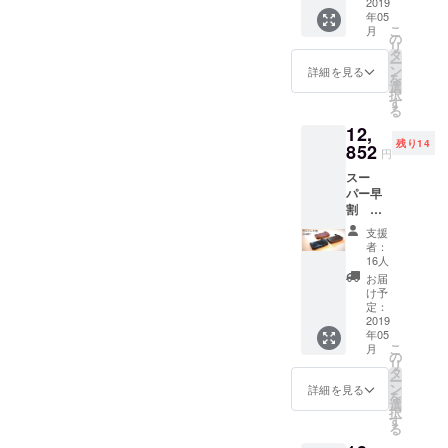
選びく
2019
年05
ださい
こ
月
ブラッ
の
リ
ク・モ
タ
ー
カブラ
ン
詳細を見る
を
ウン・
選
択
キャメ
す
る
ル
12,
残り14
852
円
スー
パー早
割
15%OF
支援
F 限定
者：
30個
16人
【素
お届
So-
け予
Wallet
定：
】ミド
2019
年05
ルウォ
こ
月
レット
の
リ
色は3色
タ
ー
からお
ン
詳細を見る
を
選びく
選
択
ださい
す
る
ブラッ