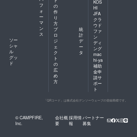
ト
KOS
フ
の
HI
ォ
作
JFA
ー
り
クラ
マ
方
ウド
ン
プ
統
ファ
ス
ロ
計
ン
ソー
ジ
デ
ディ
シャ
ェ
ー
ング
ル
ク
タ
mac
グッ
ト
hi-ya
ド
の
補助
広
金申
め
請サ
方
ポー
ト
「QRコード」は株式会社デンソーウェーブの登録商標です。
© CAMPFIRE,
会社概
採用情
パートナー
Inc.
要
報
募集