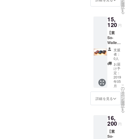
を
ブラッ
選
択
ク・モ
す
る
カブラ
15,
ウン・
キャメ
120
円
ル
【素
So-
Wallet
】ミド
支援
ルウォ
者：
レット
0人
色は3色
お届
からお
け予
選びく
定：
ださい
2019
年05
ブラッ
こ
月
ク・モ
の
リ
カブラ
タ
ー
ウン・
ン
詳細を見る
を
キャメ
選
択
ル
す
る
16,
200
円
【素
So-