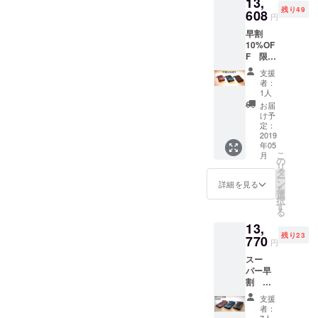
13,
ク・モ
残り49
カブラ
608
円
ウン・
早割
キャメ
10%OF
ル
F 限定
50個
支援
【素
者：
So-
1人
Wallet
お届
】ミド
け予
ルウォ
定：
レット
2019
年05
色は3色
こ
月
からお
の
リ
選びく
タ
ー
ださい
ン
詳細を見る
を
ブラッ
選
択
ク・モ
す
る
カブラ
13,
ウン・
残り23
キャメ
770
円
ル
スー
パー早
割
15%OF
支援
F 限定
者：
30個