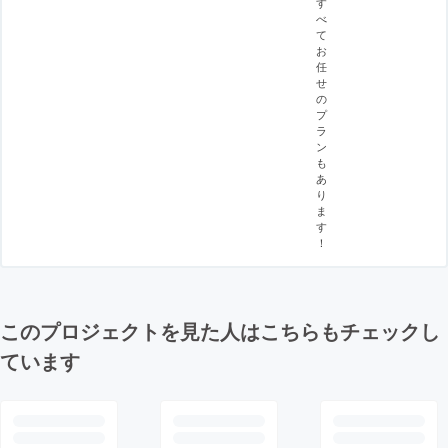
す
べ
て
お
任
せ
の
プ
ラ
ン
も
あ
り
ま
す
！
このプロジェクトを見た人はこちらもチェックし
ています