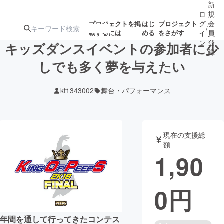
新
ロ
規
グ
会
プロジェクトを掲
はじ
プロジェクト
/
載するには
める
をさがす
イ
員
ン
登
キッズダンスイベントの参加者に少
録
しでも多く夢を与えたい
人気のプロ
注目のリ
注目の新着プロ
募集終了が近いプ
もうすぐ公開
kt1343002
舞台・パフォーマンス
ジェクト
ターン
ジェクト
ロジェクト
されます
アート・写真
音楽
現在の支援総
額
1,90
テクノロジー・ガジェット
ゲーム・サ
0
円
映像・映画
書籍・雑誌
ビジネス・起業
チャレンジ
年間を通して行ってきたコンテス