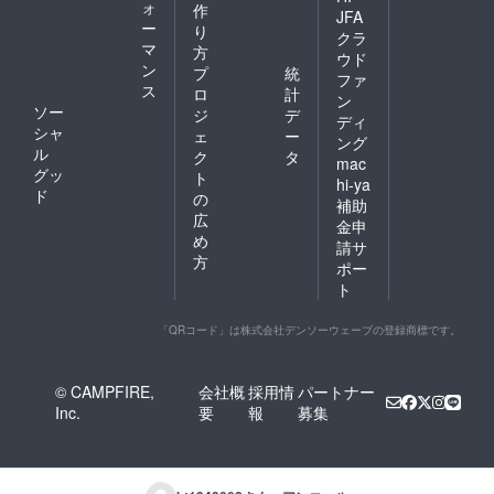
ォ
作
JFA
ー
り
クラ
マ
方
ウド
ン
プ
統
ファ
ス
ロ
計
ン
ソー
ジ
デ
ディ
シャ
ェ
ー
ング
ル
ク
タ
mac
グッ
ト
hi-ya
ド
の
補助
広
金申
め
請サ
方
ポー
ト
「QRコード」は株式会社デンソーウェーブの登録商標です。
© CAMPFIRE,
会社概
採用情
パートナー
Inc.
要
報
募集