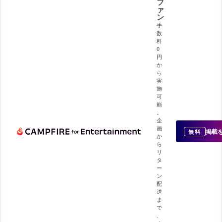
フ
ァ
ン
手
数
料
0
円
か
ら
実
施
可
能
。
企
画
掲載
無料
か
ら
リ
タ
ー
ン
配
送
ま
で
、