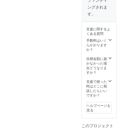
る事ができま
ングされま
す。 〇優先入場
につきまして
す。
は、27日のバト
ルイベントが
50、28日のコン
支援に関するよ
テスト決勝が 20
くある質問
となります。 〇
手数料はいく
リターンはお礼
らかかります
のメール、優先
か？
入場、パンフ
レットへの記名
目標金額に届
以外ございませ
かなかった場
ん。（支援時、
合どうなりま
必ず備考欄にご
すか？
希望のお名前を
ご記入くださ
支援で困った
い。記入のない
時はどこに相
場合は
談したらいい
CAMPFIREの
ですか？
ユーザー名を掲
載いたします。
ご了承くださ
ヘルプページを
い。）
見る
このプロジェクト