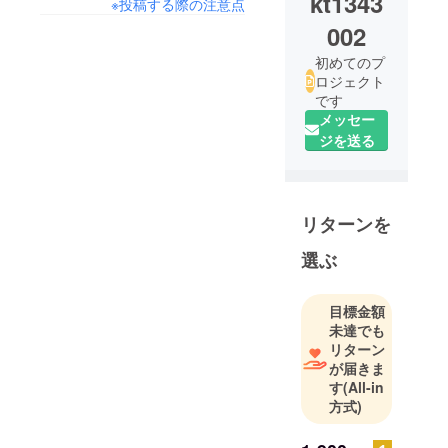
kt1343
※投稿する際の注意点
002
初めてのプ
ロジェクト
です
メッセー
ジを送る
リターンを
選ぶ
目標金額
未達でも
リターン
が届きま
す
(All-in
方式)