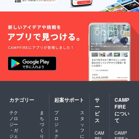
カテゴリー
起案サポート
サ
CAMP
ー
FIRE
テク
ま
プ
ス
ビ
につい
ノロ
ち
ロ
タ
ス
て
ジー
づ
ジ
ッ
・ガ
く
ェ
フ
CAM
CAMP
ジェ
り
ク
に
PFI
FIREと