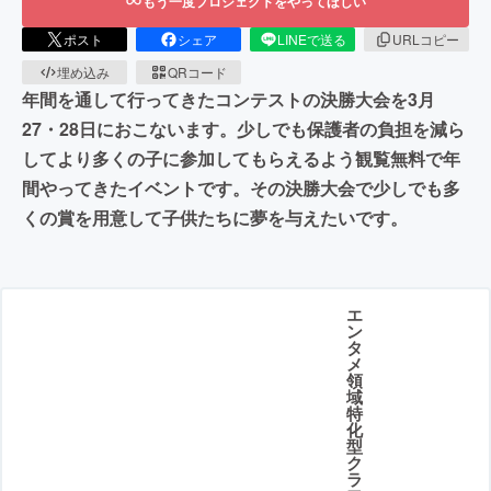
もう一度プロジェクトをやってほしい
ポスト
シェア
LINEで送る
URLコピー
埋め込み
QRコード
年間を通して行ってきたコンテストの決勝大会を3月
27・28日におこないます。少しでも保護者の負担を減ら
してより多くの子に参加してもらえるよう観覧無料で年
間やってきたイベントです。その決勝大会で少しでも多
くの賞を用意して子供たちに夢を与えたいです。
エ
ン
タ
メ
領
域
特
化
型
ク
ラ