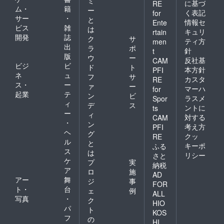
ミ
に基づ
RE
ム・
籍
ー
く表記
for
サー
・
と
情報セ
Ente
ビス
雑
は
キュリ
rtain
開発
誌
ク
サ
ティ方
men
出
ラ
ポ
針
t
版
ウ
ー
反社基
CAM
ビジ
ビ
ド
ト
本方針
PFI
ネ
ュ
フ
サ
カスタ
RE
ス・
ー
ァ
ー
マーハ
for
起業
テ
ン
ビ
ラスメ
Spor
ィ
デ
ス
ントに
ts
ー
ィ
対する
CAM
・
ン
考え方
PFI
ヘ
グ
クッ
RE
ル
と
キーポ
ふる
ス
は
リシー
さと
ケ
プ
実
納税
ア
ロ
施
AD
アー
舞
ジ
事
FOR
ト・
台
ェ
例
ALL
写真
・
ク
HIO
パ
ト
KOS
フ
の
HI