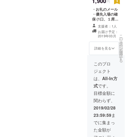
1,900
円
・お礼のメール
・優先入場の確
保 (1口、１席に
なります) ・パン
支援者：1人
フレットへの記
お届け予定：
名 決勝大会当日
こ
2019年03月
の
は指定席は特に
リ
タ
設けておりませ
ー
ン
ん。当日受付に
詳細を見る
を
選
て、クラウド
択
す
ファンディング
る
していただいた
このプロ
方のお名前を提
ジェクト
示していただ
き、手首にバン
は、
All-In方
ド（リボン）を
式
です。
していただけれ
ば、当日開場時
目標金額に
間前に優先して
関わらず、
ご入場し着席し
ていただく事が
2019/02/28
可能です。 ※注
23:59:59
ま
意 〇決勝大会は
開催決定ですの
でに集まっ
で、目標金額に
た金額が
達しなくてもリ
ターンは受け取
ファンディ