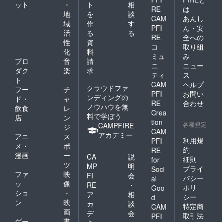
ット
・
ト
相
RE
は
地
を
談
CAM
あんし
域
作
す
PFI
ん・安
活
る
る
RE
全への
性
資
コ
取り組
化
料
ミュ
み
プロ
音
請
ニ
ニュー
ダク
楽
求
ティ
ス
ト
CAM
ヘルプ
クラウドファ
フー
チ
PFI
お問い
ンディングの
ド・
ャ
RE
合わせ
ノウハウを無
飲食
レ
Crea
料で学ぼう
店
ン
tion
各種規定
CAMPFIRE
ジ
CAM
アカデミー
アニ
ス
利用規
PFI
メ・
ポ
約
RE
漫画
ー
CA
説
細則
for
ツ
MP
明
プライ
Soci
ファ
映
FI
会
バシー
al
ッ
像
RE
・
ポリ
Goo
ショ
・
ア
相
シー
d
ン
映
カ
談
特定商
CAM
画
デ
会
取引法
PFI
ゲー
書