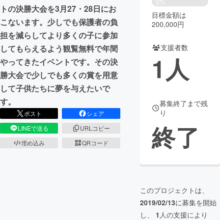
0%
トの決勝大会を3月27・28日にお
目標金額は
まちづくり・地域活性化
こないます。少しでも保護者の負
200,000円
担を減らしてより多くの子に参加
支援者数
してもらえるよう観覧無料で年間
CAMPFIRE for Social Good
CAMPFIRE Creation
1
人
やってきたイベントです。その決
CAMPFIREふるさと納税
machi-ya
コミュニティ
勝大会で少しでも多くの賞を用意
して子供たちに夢を与えたいで
す。
募集終了まで残
り
ポスト
シェア
終了
LINEで送る
URLコピー
埋め込み
QRコード
このプロジェクトは、
2019/02/13
に募集を開始
し、
1
人の支援により