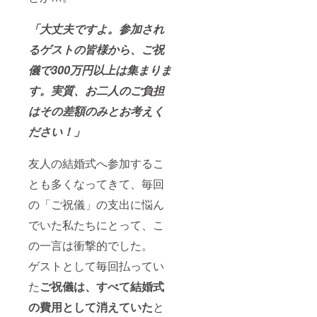
「大丈夫ですよ。参加され
るゲストの皆様から、
ご祝
儀で
300万円以上は集まりま
す。
実質、お二人のご負担
はその差額のみとお考えく
ださい！」
友人の結婚式へ参加するこ
とも多くなってきて、毎回
の「ご祝儀」の支出に悩ん
でいた私たちにとって、こ
の一言は衝撃的でした。
ゲストとして毎回払ってい
た
ご祝儀は、すべて結婚式
の費用として消えていた
と