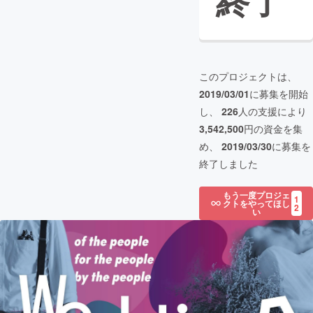
終了
このプロジェクトは、
2019/03/01
に募集を開始
し、
226
人の支援により
3,542,500
円の資金を集
め、
2019/03/30
に募集を
終了しました
もう一度プロジェ
1
クトをやってほし
2
い