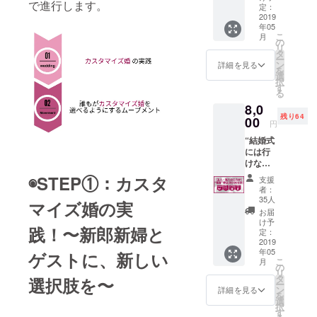
で進行します。
バム）
Facebo
定：
の中で
なし ✔︎
2019
okの非
「共
年05
私たち
公開プ
賓」と
こ
月
の実施
ロジェ
の
して、
リ
する
クトグ
タ
あなた
ー
「カス
ループ
ン
のお名
詳細を見る
を
タマイ
へご招
選
前を記
択
ズ婚」
待 ✔︎
す
載させ
る
への参
BOOK
て頂き
8,0
加。 ✔︎
の中で
ます！
残り64
Facebo
00
当日の
円
okの非
お写真
“結婚式
公開プ
を掲
には行
ロジェ
載。
けない
クトグ
また
けど、
ループ
「共
◉STEP①：カスタ
支援
お祝
へご招
賓」と
者：
い！”
待 ✔︎
して、
35人
マイズ婚の実
【友
BOOK
あなた
お届
人・知
の中で
のお名
け予
践！〜
新郎新婦と
人向
当日の
定：
前も記
け】気
2019
お写真
載させ
年05
賓で参
ゲストに、新しい
を掲
て頂き
こ
月
加
載。
の
ます！
リ
BOOK
また
タ
選択肢を〜
ー
付き ✔︎
「共
ン
詳細を見る
を
新郎新
賓」と
選
択
婦が
して、
す