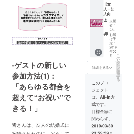
婚」
ナー」
【友
待 ✔︎
BOOK
をご紹
人・知
BOOK
のプレ
介しま
人向
の中で
ゼント
す。 ✔︎
け】主
「共
✔︎ 必要
Facebo
支援
賓で参
賓」と
に応じ
okの非
者：
加 ✔︎ 私
して、
て
5人
公開プ
たちの
あなた
BOOK
ロジェ
お届
実施す
のお名
に記載
け予
クトグ
る「カ
前を記
定：
の「共
ループ
スタマ
2019
載させ
賓パー
へご招
年05
イズ
て頂き
ト
待 ✔︎
こ
月
婚」へ
ます！
の
ナー」
BOOK
リ
の参
-ゲストの新しい
タ
をご紹
の中で
ー
加。
ン
介しま
詳細を見る
「共
を
※「特別
選
す。 ✔︎
賓」と
参加方法(1)：
択
席」を
す
Facebo
して、
る
ご用意
okの非
このプロ
あなた
「あらゆる都合を
しま
公開プ
のお名
ジェクト
す。 ✔︎
ロジェ
前を記
超えて“お祝い”で
「カス
クトグ
は、
All-In方
載させ
タマイ
ループ
て頂き
式
です。
ズ婚」
きる！」
へご招
ます！
BOOK
待 ✔︎
目標金額に
のプレ
BOOK
関わらず、
ゼント
の中で
（当日
皆さんは、友人の結婚式に
「共
2019/03/30
の記念
賓」と
23:59:59
ま
招待されたのに、どうして
アルバ