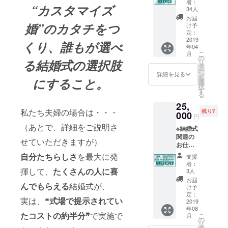
クトグ
者：
“カスタマイズ
「カス
載させ
ループ
34人
タマイ
て頂き
へご招
お届
ズ婚」
ます！
婚”の
カタチ
を
つ
待 （任
け予
BOOK
定：
意） ✔︎
のプレ
2019
BOOK
くり、誰もが選べ
年04
ゼント
の中で
こ
月
✔︎
の
当日の
る結婚式の選択肢
リ
Facebo
タ
お写真
ー
okの非
ン
を掲
詳細を見る
を
にすること。
公開プ
選
載。
択
ロジェ
す
（両家
る
クトグ
とし
25,
ループ
て、特
私たち夫婦の場合は・・・
残り7
へご招
000
別枠で
円
待 ✔︎
記載し
（あとで、詳細をご説明さ
※結婚式
BOOK
ます）
関連の
の中で
また
せていただきますが）
お仕事
「共
「共
をされ
賓」と
自分たちらしさ
を最大に発
賓」と
支援
ている
して、
して、
者：
フリー
あなた
揮して、
たくさんの人に喜
3人
家族・
ランス
のお名
関係者
お届
んでもらえる
結婚式が、
の方、
前も記
け予
とし
「カス
載させ
定：
て、特
実は、❝
式場で提示されてい
タマイ
2019
て頂き
別記載
年08
ズ婚」
ます！
しま
たコストの約半分❞
で実施で
こ
月
でのお
の
す。
リ
仕事を
タ