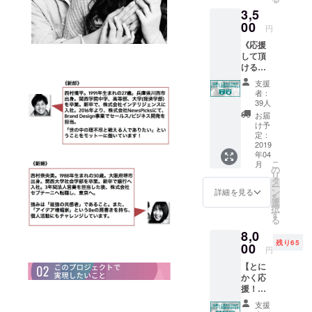
セット
3,5
で購入
くださ
00
円
い！ ✔︎
《応援
私たち
して頂
の実施
ける方
する
向け》
「カス
支援
【とに
タマイ
者：
かく応
ズ婚」
39人
援！】
への参
お届
BOOK
加。 ✔︎
け予
なし ✔︎
「カス
定：
Facebo
2019
タマイ
年04
okの非
ズ婚」
こ
月
公開プ
BOOK
の
リ
ロジェ
のプレ
タ
ー
クトグ
ゼント
ン
詳細を見る
を
ループ
（当日
選
択
へご招
の記念
す
る
待 ✔︎
アルバ
8,0
BOOK
ムに！※
残り65
の中で
00
全員
円
「共
分） ✔︎
【とに
賓」と
Facebo
かく応
して、
okの非
援！】
あなた
公開プ
BOOK
のお名
ロジェ
支援
付き ✔︎
前も記