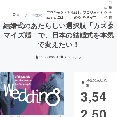
新
ロ
規
グ
会
プロジェクトを掲
はじ
プロジェクト
/
載するには
める
をさがす
イ
員
ン
登
結婚式のあたらしい選択肢「カスタ
録
マイズ婚」で、日本の結婚式を本気
で変えたい！
人気のプロ
注目のリ
注目の新着プロ
募集終了が近いプ
もうすぐ公開
ジェクト
ターン
ジェクト
ロジェクト
されます
shuxxxxx701
チャレンジ
アート・写真
音楽
現在の支援総
テクノロジー・ガジェット
ゲーム・サ
額
3,54
映像・映画
書籍・雑誌
2,50
ビジネス・起業
チャレンジ