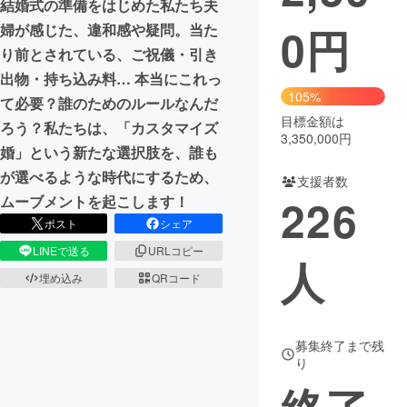
結婚式の準備をはじめた私たち夫
0
円
婦が感じた、違和感や疑問。当た
まちづくり・地域活性化
り前とされている、ご祝儀・引き
出物・持ち込み料… ​​本当にこれっ
CAMPFIRE for Social Good
CAMPFIRE Creation
105%
て必要？誰のためのルールなんだ
CAMPFIREふるさと納税
machi-ya
コミュニティ
目標金額は
ろう？​​​​私たちは、「カスタマイズ
3,350,000円
婚」という新たな選択肢を、​​誰も
が選べるような時代にするため、
支援者数
226
ムーブメントを起こします！
ポスト
シェア
LINEで送る
URLコピー
人
埋め込み
QRコード
募集終了まで残
り