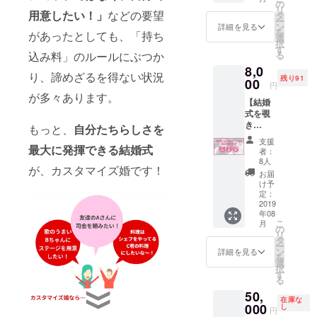
の「カ
イン面
の
リ
スタマ
用意したい！」
などの要望
談とな
タ
ー
イズ
りま
ン
詳細を見る
を
があったとしても、「持ち
婚」の
す。）
選
択
相談に
（LINE
す
る
込み料」のルールにぶつか
乗りま
相談期
8,0
す！
間は、
り、諦めざるを得ない状況
残り91
（LINE
00
最初の
円
相談
ご連絡
が多々あります。
【結婚
は、結
より3ヶ
式を覗
婚式の
月間を
き
つくり
想
もっと、
自分たちらしさを
見！】
かたの
定。）
支援
BOOK
最大に発揮できる結婚式
ご質問
✔︎ 「カ
者：
付き ✔︎
への回
スタマ
8人
が、カスタマイズ婚です！
「カス
答、及
イズ
お届
タマイ
びアド
婚」
け予
ズ婚」
バイス
定：
BOOK
BOOK
2019
としま
のプレ
年08
のプレ
す。最
ゼント
こ
月
ゼント
初のご
の
✔︎ 必要
リ
✔︎
連絡よ
タ
に応じ
ー
Facebo
り1ヶ月
ン
て、
詳細を見る
を
okの非
間を想
選
BOOK
択
公開プ
定。）
す
に記載
る
ロジェ
✔︎ 「カ
の「共
50,
クトグ
スタマ
賓パー
在庫な
ループ
000
イズ
し
ト
円
へご招