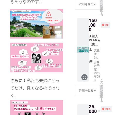
きそうなのです！
ー
ご紹介
ン
詳細を見る
を
させて
選
択
いただ
す
る
けない
150
です
か？
,00
残り2
（これ
0
円
から、
カスタ
★法人
マイズ
PLAN★
婚をし
【貴社
たい
を宣
支援
カップ
伝】宣
者：
ルの
伝枠
3人
方々
BOOK
お届
に、皆
付き ✔︎
け予
さまを
「カス
定：
ご紹介
タマイ
2019
年08
したい
ズ婚」
さらに！
私たち夫婦にとっ
こ
月
で
BOOK
の
リ
す！）
のプレ
タ
てだけ、良くなるのではな
ー
【あな
ゼント
ン
詳細を見る
を
たを宣
（5冊）
選
く、
択
伝】宣
✔︎
す
る
伝枠＋
BOOK
25,
BOOK
内で貴
残り34
付き ✔︎
社の宣
000
円
「カス
伝枠を