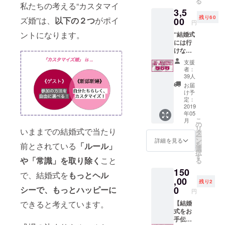
る
LIVE配
あなた
私たちの考える“カスタマイ
3,5
信する
のお名
残り60
結婚式
ズ婚”は、
以下の２つ
がポイ
00
前も記
円
にオン
載させ
ントになります。
“結婚式
ライン
て頂き
には行
で参
ます！
けない
加！ ✔︎
（但
けど、
「カス
し、
支援
お祝
タマイ
BOOK
者：
い！”
ズ婚」
お渡し
39人
【友
BOOK
はござ
お届
人・知
のプレ
いませ
け予
人向
ゼント
定：
ん）
け】気
2019
✔︎
年05
賓で参
Facebo
こ
月
加
okの非
の
リ
いままでの結婚式で当たり
（BOO
公開プ
タ
ー
Kなし）
ロジェ
ン
詳細を見る
を
前とされている
「ルール」
✔︎ 新郎
クトグ
選
択
新婦が
ループ
す
や「常識」を取り除く
こと
る
LIVE配
へご招
150
信する
待 ✔︎
で、結婚式を
もっとヘル
結婚式
,00
BOOK
残り2
にオン
の中で
シーで、もっとハッピーに
0
円
ライン
「共
できると考えています。
で参
【結婚
賓」と
加！ ✔︎
式をお
して、
Facebo
手伝
あなた