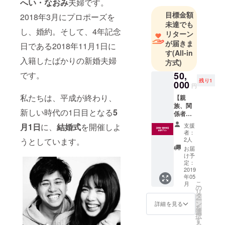
へい・なおみ
夫婦です。
目標金額
2018年3月にプロポーズを
未達でも
し、婚約。そして、4年記念
リターン
が届きま
日である2018年11月1日に
す
(All-in
入籍したばかりの新婚夫婦
方式)
50,
です。
残り1
000
円
私たちは、平成が終わり、
【親
族、関
新しい時代の1日目となる
5
係者
（団
支援
月1日
に、
結婚式
を開催しよ
体）プ
者：
ラン】
2人
うとしています。
両家、
お届
及び関
け予
係者
定：
で、結
2019
年05
婚式へ
こ
月
ご参加
の
リ
いただ
タ
ー
ける方
ン
詳細を見る
を
はこち
選
択
らより
す
る