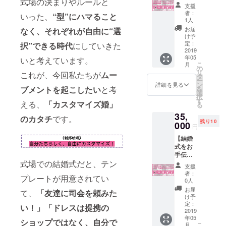
式場の決まりやルールと
okの非
い】対
のお名
支援
公開プ
面
前を記
者：
いった、
“型”にハマること
ロジェ
+LINE
載させ
1人
クトグ
相談
て頂き
お届
なく、それぞれが自由に“選
ループ
BOOK
ます！
け予
へご招
付き ✔︎
定：
択”できる時代
にしていきた
待 ✔︎
私達が
2019
年05
BOOK
対面
いと考えています。
こ
月
の中で
+LINE
の
リ
これが、今回私たちが
ムー
「共
であな
タ
ー
賓」と
たの
ン
詳細を見る
ブメントを起こしたい
と考
を
して、
「カス
選
択
あなた
タマイ
す
える、
「カスタマイズ婚」
る
のお名
ズ婚」
35,
前を記
の相談
のカタチ
です。
残り10
載させ
に乗り
000
円
て頂き
ます！
【結婚
ます！
（面談
式をお
は原
手伝
則、60
い】
式場での結婚式だと、テン
分×3回
支援
LINE相
程度と
者：
プレートが用意されてい
談
しま
0人
BOOK
す。首
お届
て、
「友達に司会を頼みた
付き ✔︎
都圏以
け予
私達が
外の場
定：
い！」「ドレスは提携の
LINEで
2019
合は、
年05
あなた
オンラ
ショップではなく、自分で
こ
月