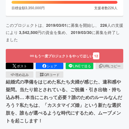
目標金額
3,350,000
円
支援者数
226
人
このプロジェクトは、
2019/03/01
に募集を開始し、
226
人の支援
により
3,542,500
円の資金を集め、
2019/03/30
に募集を終了し
ました
もう一度プロジェクトをやってほしい
12
ポスト
シェア
LINEで送る
URLコピー
埋め込み
QRコード
結婚式の準備をはじめた私たち夫婦が感じた、違和感や
疑問。当たり前とされている、ご祝儀・引き出物・持ち
込み料… ​​本当にこれって必要？誰のためのルールなんだ
ろう？​​​​私たちは、「カスタマイズ婚」という新たな選択
肢を、​​誰もが選べるような時代にするため、ムーブメン
トを起こします！