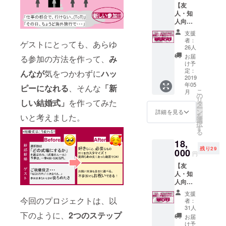
【友
タマイ
設けま
人・知
ズ婚」
す。 ✔︎
人向
BOOK
Facebo
け】結
のプレ
okの非
支援
婚式に
ゼント
公開プ
者：
ゲストにとっても、あらゆ
参加
✔︎
ロジェ
26人
BOOK
BOOK
クトグ
お届
る参加の方法を作って、
み
付き ✔︎
内であ
ループ
け予
私たち
なたの
へご招
定：
んなが
気をつかわずに
ハッ
の実施
2019
お仕事
待 ✔︎
年05
する
ピーになれる
、そんな
「新
の宣伝
BOOK
こ
月
「カス
枠を設
の中で
の
リ
しい結婚式」
を作ってみた
タマイ
けま
「共
タ
ー
ズ婚」
す。
賓」と
ン
詳細を見る
を
いと考えました。
への参
（300字
して、
選
択
加。 ✔︎
程度＋
貴社の
す
る
「カス
画像1枚
お名前
18,
タマイ
を想
を記載
残り29
ズ婚」
000
定） ✔︎
させて
円
BOOK
Facebo
頂きま
【友
のプレ
okの非
す！
人・知
ゼント
公開プ
人向
（当日
ロジェ
け】結
の記念
クトグ
支援
婚式に
アルバ
今回のプロジェクトは、以
ループ
者：
参加
ム
へご招
31人
下のように、
2つのステップ
BOOK
に！）
待 ✔︎
お届
（アル
✔︎
BOOK
け予