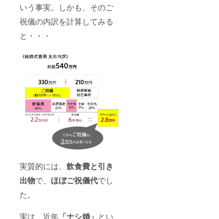
いう事実。しかも、そのご
祝儀の内訳を計算してみる
と・・・
実質的には、
飲食費
と引き
出物
で、
ほぼ
ご祝儀代
でし
た。
実は、近年
「ナシ婚」
とい