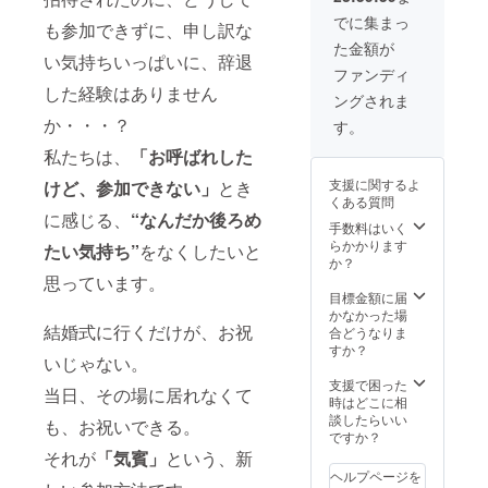
して、
ム
あなた
でに集まっ
も参加できずに、申し訳な
に！）
のお名
た金額が
✔︎
前を記
い気持ちいっぱいに、辞退
Facebo
載させ
ファンディ
okの非
て頂き
した経験はありません
ングされま
公開プ
ます！
ロジェ
か・・・？
す。
クトグ
私たちは、
「お呼ばれした
ループ
へご招
支援に関するよ
けど、参加できない」
とき
待 ✔︎
くある質問
BOOK
に感じる、
“なんだか
後ろめ
の中で
手数料はいく
当日の
らかかります
たい気持ち”
をなくしたいと
お写真
か？
を掲
思っています。
載。
目標金額に届
また
かなかった場
結婚式に行くだけが、お祝
「共
合どうなりま
賓」と
すか？
いじゃない。
して、
あなた
支援で困った
当日、その場に居れなくて
のお名
時はどこに相
前も記
談したらいい
も、お祝いできる。
載させ
ですか？
て頂き
それが
「気賓」
という、新
ます！
ヘルプページを