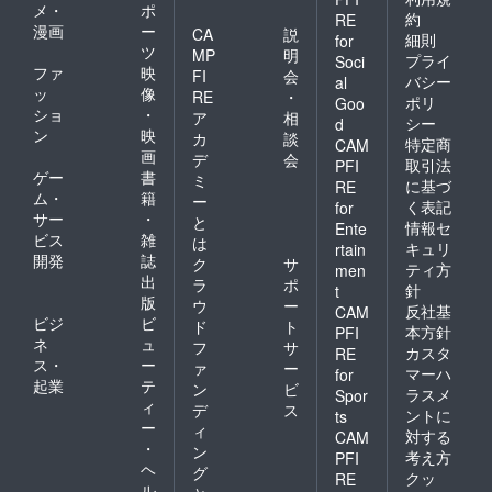
メ・
ポ
約
RE
漫画
ー
CA
説
細則
for
ツ
MP
明
プライ
Soci
ファ
映
FI
会
バシー
al
ッ
像
RE
・
ポリ
Goo
ショ
・
ア
相
シー
d
ン
映
カ
談
特定商
CAM
画
デ
会
取引法
PFI
ゲー
書
ミ
に基づ
RE
ム・
籍
ー
く表記
for
サー
・
と
情報セ
Ente
ビス
雑
は
キュリ
rtain
開発
誌
ク
サ
ティ方
men
出
ラ
ポ
針
t
版
ウ
ー
反社基
CAM
ビジ
ビ
ド
ト
本方針
PFI
ネ
ュ
フ
サ
カスタ
RE
ス・
ー
ァ
ー
マーハ
for
起業
テ
ン
ビ
ラスメ
Spor
ィ
デ
ス
ントに
ts
ー
ィ
対する
CAM
・
ン
考え方
PFI
ヘ
グ
クッ
RE
ル