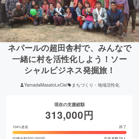
ネパールの超田舎村で、みんなで
一緒に村を活性化しよう！ソー
シャルビジネス発掘旅！
YamadaMasatoLeCiel
まちづくり・地域活性化
現在の支援総額
313,000
円
終了
104
%達成
目標金額
300,000
円
支援者数
79
人