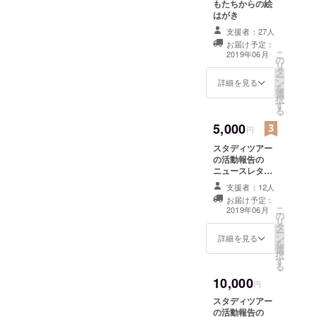
もたちからの絵
はがき
支援者：27人
お届け予定：
こ
2019年06月
の
リ
タ
ー
ン
詳細を見る
を
選
択
す
る
5,000
円
スタディツアー
の活動報告の
ニュースレター
とスタディーツ
支援者：12人
アーで撮影した
お届け予定：
ネパール写真
こ
2019年06月
の
（風景、村の子
リ
タ
どもたち等）
ー
ン
詳細を見る
を
選
択
す
る
10,000
円
スタディツアー
の活動報告の