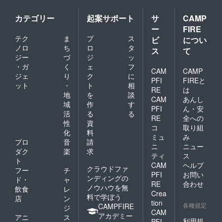
カテゴリー
起案サポート
サ
CAMP
ー
FIRE
テク
ま
プ
ス
ビ
につい
ノロ
ち
ロ
タ
ス
て
ジー
づ
ジ
ッ
・ガ
く
ェ
フ
CAM
CAMP
ジェ
り
ク
に
PFI
FIREと
ット
・
ト
相
RE
は
地
を
談
CAM
あんし
域
作
す
PFI
ん・安
活
る
る
RE
全への
性
資
コ
取り組
化
料
ミュ
み
プロ
音
請
ニ
ニュー
ダク
楽
求
ティ
ス
ト
CAM
ヘルプ
クラウドファ
フー
チ
PFI
お問い
ンディングの
ド・
ャ
RE
合わせ
ノウハウを無
飲食
レ
Crea
料で学ぼう
店
ン
tion
各種規定
CAMPFIRE
ジ
CAM
アカデミー
アニ
ス
利用規
PFI