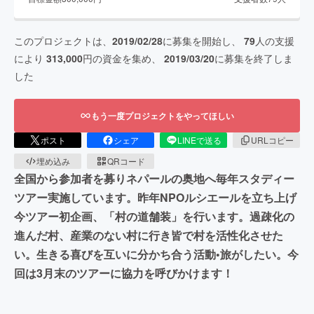
このプロジェクトは、
2019/02/28
に募集を開始し、
79
人の支援
により
313,000
円の資金を集め、
2019/03/20
に募集を終了しま
した
もう一度プロジェクトをやってほしい
ポスト
シェア
LINEで送る
URLコピー
埋め込み
QRコード
全国から参加者を募りネパールの奥地へ毎年スタディー
ツアー実施しています。昨年NPOルシエールを立ち上げ
今ツアー初企画、「村の道舗装」を行います。過疎化の
進んだ村、産業のない村に行き皆で村を活性化させた
い。生きる喜びを互いに分かち合う活動•旅がしたい。今
回は3月末のツアーに協力を呼びかけます！