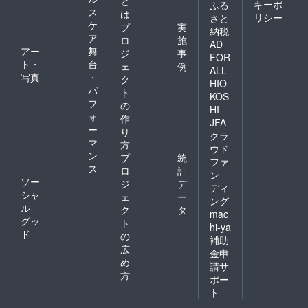
と
キーポ
ふる
ス
は
リシー
さと
ケ
プ
実
納税
ア
ロ
施
AD
アー
舞
ジ
事
FOR
ト・
台
ェ
例
ALL
写真
・
ク
HIO
パ
ト
KOS
フ
の
HI
ォ
作
JFA
ー
り
クラ
マ
方
ウド
ン
プ
統
ファ
ス
ロ
計
ン
ソー
ジ
デ
ディ
シャ
ェ
ー
ング
ル
ク
タ
mac
グッ
ト
hi-ya
ド
の
補助
広
金申
め
請サ
方
ポー
ト