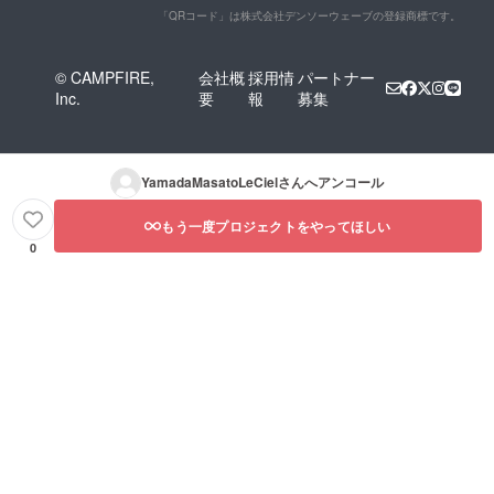
「QRコード」は株式会社デンソーウェーブの登録商標です。
© CAMPFIRE,
会社概
採用情
パートナー
Inc.
要
報
募集
YamadaMasatoLeCiel
さんへアンコール
もう一度プロジェクトをやってほしい
0