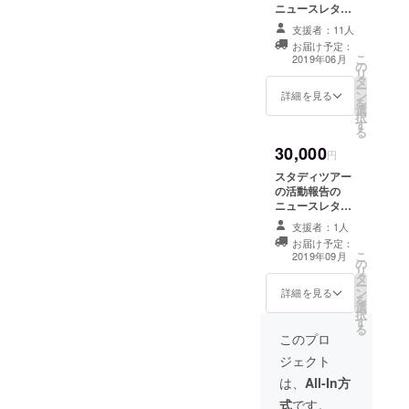
ニュースレター
と手作りアクセ
支援者：11人
サリー
お届け予定：
こ
2019年06月
の
リ
タ
ー
ン
詳細を見る
を
選
択
す
る
30,000
円
スタディツアー
の活動報告の
ニュースレター
とルシエール出
支援者：1人
張講演（交通費
お届け予定：
別途•要相談）
こ
2019年09月
の
リ
タ
ー
ン
詳細を見る
を
選
択
す
る
このプロ
ジェクト
は、
All-In方
式
です。