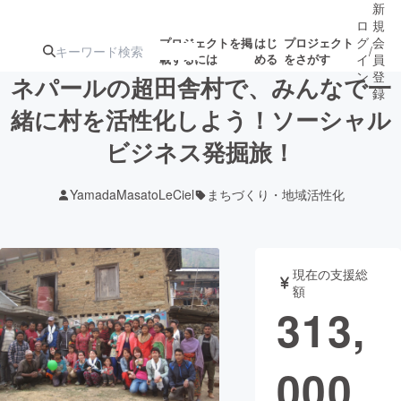
新
ロ
規
グ
会
プロジェクトを掲
はじ
プロジェクト
/
載するには
める
をさがす
イ
員
ン
登
ネパールの超田舎村で、みんなで一
録
緒に村を活性化しよう！ソーシャル
ビジネス発掘旅！
人気のプロ
注目のリ
注目の新着プロ
募集終了が近いプ
もうすぐ公開
ジェクト
ターン
ジェクト
ロジェクト
されます
YamadaMasatoLeCiel
まちづくり・地域活性化
アート・写真
音楽
現在の支援総
テクノロジー・ガジェット
ゲーム・サ
額
313,
映像・映画
書籍・雑誌
000
ビジネス・起業
チャレンジ