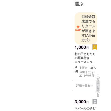
選ぶ
目標金額
未達でも
リターン
が届きま
す
(All-in
方式)
1,000
円
村の子どもたち
の写真付き
ニュースレター
配信（メール）
支援者：28人
お届け予定：
こ
2019年07月
の
リ
タ
ー
ン
詳細を見る
を
選
択
す
る
3,000
円
ネパールの子ど