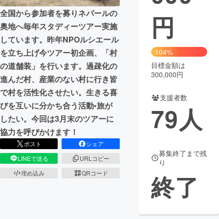
全国から参加者を募りネパールの
円
まちづくり・地域活性化
奥地へ毎年スタディーツアー実施
しています。昨年NPOルシエール
CAMPFIRE for Social Good
CAMPFIRE Creation
を立ち上げ今ツアー初企画、「村
104%
CAMPFIREふるさと納税
machi-ya
コミュニティ
の道舗装」を行います。過疎化の
目標金額は
300,000円
進んだ村、産業のない村に行き皆
で村を活性化させたい。生きる喜
支援者数
びを互いに分かち合う活動•旅が
79
人
したい。今回は3月末のツアーに
協力を呼びかけます！
ポスト
シェア
募集終了まで残
LINEで送る
URLコピー
り
埋め込み
QRコード
終了