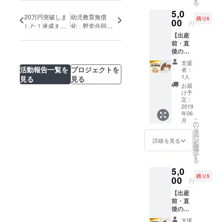
る
21:00
バーシ
会で
す。
5,0
内容：
ティセ
す。子
20万円突破しま
幼児教育無償
残り6
(A)18:3
00
ンター
連れ参
円
した！達成まで
化 野党合同ヒ
0～
＜アイ
加OKで
あと（たった
アリングに参加
【出産
19:45
リス＞
す！ ※
前・直
の）140万円！
しました
お産の
対象：
会場ま
後のパ
日の１
出産
での交
パへ
日
前・直
通費お
支援
（新企
(B)19:4
活動報告一覧を
プロジェクトを
後のパ
よびお
者：
画）】
5～
パまた
1人
茶代に
見る
見る
助産師
21:00
はご夫
ついて
お届
難波直
育児の
婦（7人
け予
は、支
子さん
イメー
定：
または7
援者様
の「父
2019
ジを膨
組限
にてご
年06
親･両親
らまそ
定） 本
負担い
こ
月
学級」
う 場
の
リター
ただき
リ
日時：6
所：渋
タ
ンで
ますよ
ー
月9日
谷男女
ン
は、こ
詳細を見る
うお願
を
（日）
平等・
選
の日の
い申し
択
14:00~
ダイ
す
(A)、
上げま
る
16:30
バーシ
(B)の２
す。
5,0
内容：
ティセ
コマを
残り5
(A)14:0
00
ンター
受講す
円
0～
＜アイ
ること
【出産
15:15
リス＞
ができ
前・直
お産の
対象：
ます。
後のパ
日の１
出産
NPO法
パへ
日
前・直
人育児
支援