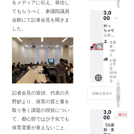
択
をメディアに伝え、発信し
す
る
てもらうべく、参議院議員
3,0
00
円
会館にて記者会見を開きま
めっ
した。
ちゃサ
ンクス
メール
支援
（お礼
者：
のメッ
122
セージ
人
動画付
お届
き）
け予
定：
2019
年05
こ
月
の
リ
タ
ー
記者会見の冒頭、代表の天
ン
詳細を見る
を
選
択
野妙より、保育の質と量を
す
る
取り巻く課題の現状につい
3,0
残り3
00
て、都心部では少子化でも
円
【出産
保育需要が衰えないこと、
前・直