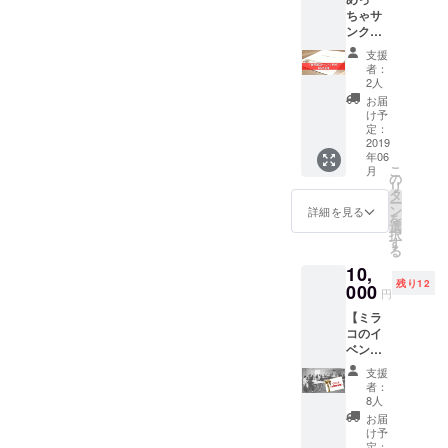
2月より
場づく
ができ
キャン
に！そ
※会場ま
ちゃサ
実施し
りのた
ます。
ペーン
して夫
での交
ンクス
ている
めの課
NPO法
のため
婦で！
通費に
メール
実態調
題や解
人育児
に特別
支援
知って
ついて
（お礼
査で、
決策に
サポー
者：
に開講
いただ
は、支
のメッ
保護者
ついて
2人
ト
いただ
くきっ
援者様
セージ
が保育
の声を
douce.
お届
けるこ
かけに
にてご
動画付
園を探
集めて
け予
が、
とにな
なれば
負担い
き）＋
す＝保
定：
いま
「おお
りまし
と企画
ただき
2019保
2019
活でど
す。
かみ学
た。そ
しまし
ますよ
年06
育園ス
のよう
級」の
の日を
た。夫
こ
うお願
月
トー
な苦労
の
名で実
迎える
婦では
リ
い申し
リー
をした
タ
際に産
までな
じめる
ー
上げま
PDF ※
のか、
ン
詳細を見る
婦人科
かなか
子育て
を
す。
保育園
マイス
選
にて
イメー
の第一
択
ストー
トー
す
行って
ジでき
歩とし
る
リーと
リーを
いる両
ないお
て、ぜ
10,
は、ミ
集めた
親学級
産や育
ひご参
残り12
ラコが
000
もの
を、
円
児を、
加くだ
2019年
で、
miraco
パパ
さい！
【ミラ
2月より
2018年
キャン
に！そ
※会場ま
コのイ
実施し
は67人
ペーン
して夫
での交
ベント
ている
のス
のため
婦で！
通費に
好きな
実態調
トー
に特別
支援
知って
ついて
方向
査で、
リーが
者：
に開講
いただ
は、支
け】 イ
保育園
集まり
8人
いただ
くきっ
援者様
ベント
に入れ
まし
お届
けるこ
かけに
にてご
年間参
たがそ
た。
け予
とにな
なれば
負担い
加権 1
の後に
定：