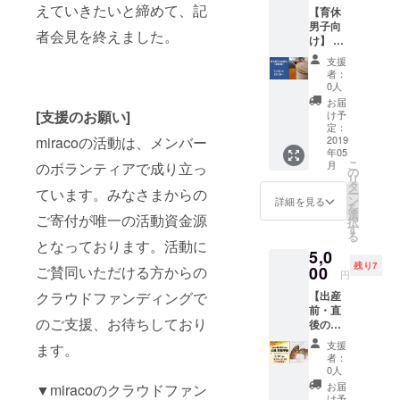
会場ま
えていきたいと締めて、記
なれば
負担い
【育休
士がつ
での交
と企画
ただき
男子向
ながる
通費お
者会見を終えました。
しまし
ますよ
け】 育
場で
よびお
た。夫
うお願
休男子
す。 育
茶代に
支援
婦では
い申し
のお茶
休の取
ついて
者：
じめる
上げま
会 7月
得経験
は、支
0人
子育て
す。
13日
がある
援者様
お届
の第一
（土）
当会メ
[支援のお願い]
にてご
け予
歩とし
10時
ンバー
定：
負担い
て、ぜ
miracoの活動は、メンバー
~12時＠
2019
の男性
ただき
ひご参
年05
渋谷 10
ととも
ますよ
こ
月
のボランティアで成り立っ
加くだ
名限定
に、育
の
うお願
リ
さい！
／育休
児にコ
タ
い申し
ています。みなさまからの
ー
※会場ま
中また
ミット
ン
上げま
詳細を見る
を
での交
は育休
するこ
選
す。
ご寄付が唯一の活動資金源
択
通費に
を取得
とに
す
る
ついて
したい
なった
となっております。活動に
は、支
5,0
と思っ
きっか
援者様
残り7
ている
ご賛同いただける方からの
00
けや、
円
にてご
男性同
取得の
クラウドファンディングで
負担い
【出産
士がつ
ための
ただき
前・直
ながる
ノウハ
のご支援、お待ちしており
ますよ
後のパ
場で
ウ、取
うお願
パへ
す。 育
得後や
支援
ます。
い申し
（新企
休の取
復職後
者：
上げま
画）】
得経験
の準備
0人
す。
助産師
がある
など、
お届
▼miracoのクラウドファン
難波直
当会メ
ハウ
け予