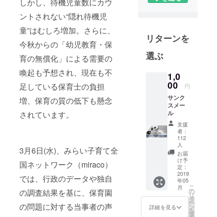
しかし、待機児童数にカウ
る市民団体
です。 「#保
ントされない“隠れ待機児
育園に入り
童”はむしろ増加。さらに、
たい」によ
リターンを
今秋からの「幼児教育・保
る待機児童
選ぶ
解消への活
育の無償化」による需要の
動を継続し
喚起も予想され、現在も不
1,0
つつ、「#男
00
足している保育士の負担
円
の産休」等
による男性
サンク
増、保育の質の低下も懸念
スメー
の家庭進出
ル
されています。
促進や、「#
支援
子育て政策
者：
112
聞いてみ
人
3月6日(水)、みらい子育て全
た」による
お届
け予
選挙アン
国ネットワーク（miraco）
定：
ケートを
2019
では、行政のデータや独自
年05
行っていま
こ
月
の
の調査結果を基に、保育園
す。 #miraco
リ
タ
ー
#ミラコ #み
の問題に対する当事者の声
ン
詳細を見る
を
選
らこ