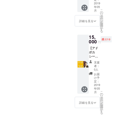
りまし
と企画
ただき
名分
2019
感じた
た。そ
しまし
ますよ
年05
（お渡
不安や
の日を
た。夫
こ
うお願
月
しから1
懸念な
の
迎える
婦では
リ
い申し
年間有
どを保
タ
までな
じめる
ー
上げま
効）
護者に
ン
詳細を見る
かなか
子育て
を
す。
miraco
語って
選
イメー
の第一
択
では、
もらう
す
ジでき
歩とし
る
以下の
調査で
ないお
て、ぜ
15,
計6回の
す。
産や育
ひご参
残り10
イベン
000
円
児を、
加くだ
トを計
パパ
さい！
【アド
画中で
に！そ
※会場ま
ボカ
す。 ▼
して夫
での交
シー活
議員会
婦で！
通費に
動をし
館：議
支援
知って
ついて
たい方
員と共
者：
いただ
は、支
向け】
に子育
0人
くきっ
援者様
ミラコ
てを考
お届
かけに
にてご
運営メ
えるイ
け予
なれば
負担い
ンバー
ベント
定：
と企画
ただき
へのア
2019
3月：
しまし
ますよ
年05
ドボカ
安心で
た。夫
こ
うお願
月
シーに
きる保
の
婦では
リ
い申し
関する
育園を
タ
じめる
ー
上げま
オンラ
増やす
ン
詳細を見る
子育て
を
す。
イン1時
ために
選
の第一
択
間相談
5月：
す
歩とし
る
権 「お
男の産