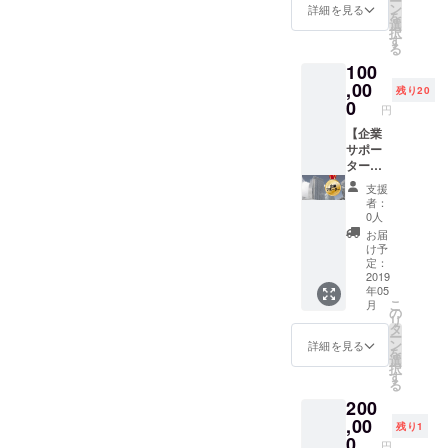
ー
告レ
てしな
ン
安心で
詳細を見る
たうえ
り、回
を
ポート
がら仕
選
きる保
で、ご
数や日
択
PDF
事を続
す
育園を
相談に
程を変
る
③2019
けて良
増やす
乗りま
更する
100
保活ス
いの
ために
す。
場合が
トー
,00
か？ ・
5月：
（以
残り20
ござい
リー
ワーク
0
男の産
下、参
ます。
円
PDF
とライ
休・育
考例）
※会場の
④2019
【企業
フのバ
休につ
・アド
都合に
保育園
サポー
ランス
いて
ボカ
より、
ストー
ター】
に悩ん
（予
シー活
無料開
リー
イベン
でい
定）
動にお
催のイ
支援
PDF ⑤
ト参加
る。 ・
9月：厚
ける
者：
ベント
活動報
権 2名
なぜ昇
労省の
0人
SNS戦
もあり
告レ
＋終了
進でき
待機児
略はど
お届
ますの
ポート
後にお
ないの
童数発
け予
うして
で、予
PDF ⑥
名前を
か？わ
定：
表を受
いる
めご了
イベン
読み上
2019
からな
けて
の？ ・
承くだ
年05
ト年間
げ 2名
い。ど
（予
団体運
さい。
こ
月
参加権
分のイ
うした
の
定） ▼
営の情
※お茶会
リ
（お渡
ベント
らいい
タ
毎日
報共有
は除き
ー
しから1
年間参
のか？
ン
ホー
詳細を見る
や、み
ます。
を
年間有
加権
・親の
選
ル：メ
んなの
択
効）
（有効
介護が
す
ディア
モチ
る
（会場
期限：
始まり
と共に
ベー
200
の都合
2019年
そう
子育て
ション
によ
4年1日
,00
だ。仕
を考え
設定な
残り1
り、無
～2020
事はど
0
るイベ
ど裏側
円