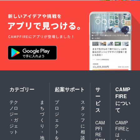
は除き
込むイ
ます。
ベント
※イベン
を企画
ト年間
中（予
動画視
定）
聴権に
10月：
関し
幅広い
て、
層を巻
2/22お
き込む
よび3/6
イベン
に開催
トを企
するイ
画中
ベント
（予
につい
定） ※
ては、5
上記は
月中に
予定で
メール
す。プ
にて視
ロジェ
カテゴリー
起案サポート
サ
CAMP
聴方法
クト達
ー
FIRE
のご案
成状
テク
ま
プ
ス
内をお
況、会
ビ
につい
知らせ
場の都
ノロ
ち
ロ
タ
ス
て
いたし
合、政
ジー
づ
ジ
ッ
ます。
局の情
・ガ
く
ェ
フ
それ以
勢など
CAM
CAMP
ジェ
り
ク
に
外の
によ
PFI
FIREと
ット
・
ト
相
2019年
り、回
RE
は
に開催
数や日
地
を
談