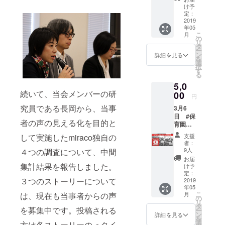
同日の
動画視
育児の
婦（3人
け予
ちらの1
5,000円
聴権 イ
イメー
定：
または3
コマを
のリ
ベント
2019
ジを膨
組限
選ばれ
ターン
年05
に来れ
らまそ
定） 本
るか、
へお申
こ
月
ない方
う 場
の
リター
miraco
込みく
リ
であっ
所：渋
タ
ンで
事務局
ださ
ー
ても、
谷男女
ン
は、こ
詳細を見る
より
い。
を
後日、
平等・
選
の日の
メール
NPO法
択
YouTub
ダイ
す
(A)、
にて確
人育児
る
eの限定
バーシ
(B)のう
認させ
サポー
5,0
公開で
ティセ
ち1コマ
ていた
ト
続いて、当会メンバーの研
映像
00
ンター
を受講
だきま
円
douce.
（主に
＜アイ
するこ
す。
が、
究員である長岡から、当事
3月6
パネル
リス＞
とがで
(A)、
「おお
日 #保
ディス
対象：
きま
(B)の2
かみ学
者の声の見える化を目的と
育園に
カッ
出産
す。
コマと
級」の
入りた
ション
前・直
キャン
して実施したmiraco独自の
も受講
支援
名で実
い 動
部分）
後のパ
ペーン
者：
される
際に産
画視聴
を見る
パまた
9人
４つの調査について、中間
終了
方は、
婦人科
権 イベ
事が出
はご夫
後、ど
お届
同日の
にて
ントに
集計結果を報告しました。
来る権
婦（3人
け予
ちらの1
5,000円
行って
来れな
利で
定：
または3
コマを
のリ
いる両
３つのストーリーについて
い方で
2019
す。 5
組限
選ばれ
ターン
親学級
年05
あって
月中に
定） 本
るか、
へお申
を、
こ
は、現在も当事者からの声
月
も、後
メール
の
リター
miraco
込みく
miraco
リ
日、
にて視
タ
ンで
事務局
ださ
を募集中です。投稿される
キャン
ー
YouTub
聴方法
ン
は、こ
詳細を見る
より
い。
ペーン
を
eの限定
のご案
選
の日の
方は各ストーリーの＜タイ
メール
NPO法