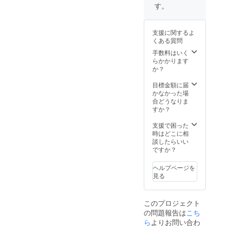
るイベ
いただ
費2人
回答し
頃のお
す。
ものが
ント
きま
分、宿
ていま
渡しと
作りた
2月：私
す。
泊が伴
す。 ※
なりま
い
たちに
miraco
う場合
お届け
すが、
支援に関するよ
もでき
では、
は宿泊
後から1
イベン
くある質問
る政治
以下の
費は別
年間、1
ト年間
参加
計6回の
途御支
回ご利
手数料はいく
参加権
6月：幅
イベン
給くだ
用いた
らかかります
はお申
広い層
トを計
さい
だけま
か？
し込み
を巻き
画中で
す。 ※
後、順
込むイ
す。 ▼
開催日
目標金額に届
次提供
ベント
議員会
時は別
かなかった場
予定で
を企画
館：議
途ご協
合どうなりま
す。
中（予
員と共
議くだ
すか？
定）
に子育
さい。
10月：
てを考
開催会
支援で困った
幅広い
えるイ
場・集
時はどこに相
層を巻
ベント
客・東
談したらいい
き込む
3月：
京から
ですか？
イベン
安心で
の交通
トを企
きる保
費2人
ヘルプページを
画中
育園を
分、宿
見る
（予
増やす
泊が伴
定） ※
ために
う場合
上記は
5月：
は宿泊
このプロジェクト
予定で
男の産
費は別
の問題報告は
こち
す。プ
休・育
途御支
ロジェ
休につ
給くだ
ら
よりお問い合わ