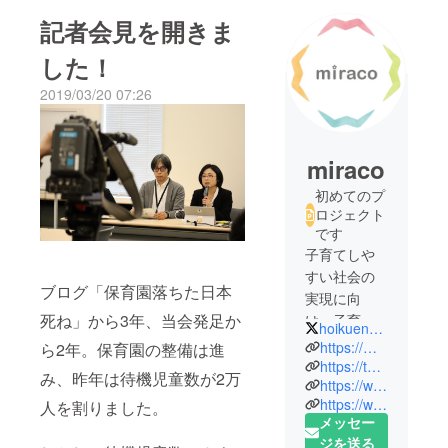
記者会見を開きま
した！
2019/03/20 07:26
miraco
初めてのプ
ロジェクト
です
子育てしや
すい社会の
ブログ「保育園落ちた日本
実現に向
死ね」から3年、当会発足か
け、子育て
hoikuenhairitai
当事者の声
https://miraco-net.com/
ら2年。保育園の整備は進
を見える化
https://twitter.com/hoikuenhairitai
み、昨年は待機児童数が2万
https://www.facebook.com/hoikuenhairitai/
し、集め、
https://www.instagram.com/miraco_net/
人を割りました。
政治や行政
メッセー
に働き掛け
ジを送る