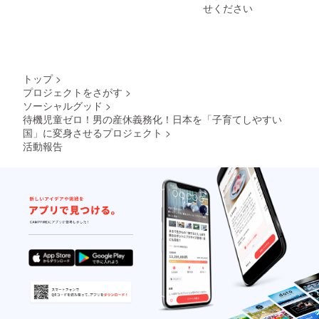
クト達
いて
さい
せください
成状
（予
況、会
定）
場の都
9月：厚
合、政
労省の
局の情
待機児
勢など
童数発
トップ
>
によ
表を受
プロジェクトをさがす
>
り、回
けて
ソーシャルグッド
>
数や日
（予
程を変
定） ▼
待機児童ゼロ！男の産休義務化！日本を「子育てしやすい
更する
毎日
国」に変身させるプロジェクト
>
場合が
ホー
活動報告
ござい
ル：メ
ます。
ディア
※会場の
と共に
都合に
子育て
より、
を考え
無料開
るイベ
催のイ
ント
ベント
2月：私
もあり
たちに
ますの
もでき
で、予
る政治
めご了
参加
承くだ
6月：幅
さい。
広い層
※お茶会
を巻き