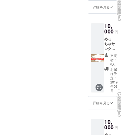
ト結果
所：渋
タ
ンで
際に産
までな
ー
報告レ
谷男女
ン
は、こ
詳細を見る
婦人科
かなか
を
ポート
平等・
選
の日の
にて
イメー
択
PDF ※
ダイ
す
(A)、
行って
ジでき
る
保育者
バーシ
(B)の２
いる両
ないお
10,
アン
ティセ
コマを
親学級
産や育
ケート
000
ンター
受講す
を、
円
児を、
とは、
＜アイ
ること
miraco
パパ
めっ
ミラコ
リス＞
ができ
キャン
に！そ
ちゃサ
が2019
対象：
ます。
ペーン
して夫
ンクス
年2月よ
出産
NPO法
のため
婦で！
メール
り実施
前・直
人育児
に特別
支援
知って
（お礼
してい
後のパ
サポー
者：
に開講
いただ
のメッ
る実態
パまた
6人
ト
いただ
くきっ
セージ
調査
はご夫
douce.
お届
けるこ
かけに
動画付
で、保
婦（7人
け予
が、
とにな
なれば
き）＋
育者
定：
または7
「おお
りまし
と企画
2019保
2019
（保育
組限
かみ学
た。そ
しまし
年06
活ス
園従事
定） 本
級」の
の日を
た。夫
こ
月
トー
者な
の
リター
名で実
迎える
婦では
リ
リー
ど）に
タ
ンで
際に産
までな
じめる
ー
PDF ※
対し
ン
は、こ
詳細を見る
婦人科
かなか
子育て
を
保活ス
て、働
選
の日の
にて
イメー
の第一
択
トー
く環境
す
(A)、
行って
ジでき
歩とし
る
リーと
や、働
(B)の２
いる両
ないお
て、ぜ
10,
は、ミ
き続け
コマを
親学級
産や育
ひご参
ラコが
000
やすい
受講す
を、
円
児を、
加くだ
2019年
保育現
ること
miraco
パパ
さい！
めっ