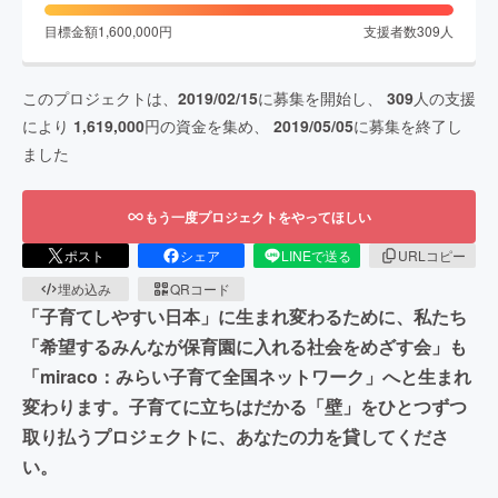
目標金額
1,600,000
円
支援者数
309
人
このプロジェクトは、
2019/02/15
に募集を開始し、
309
人の支援
により
1,619,000
円の資金を集め、
2019/05/05
に募集を終了し
ました
もう一度プロジェクトをやってほしい
ポスト
シェア
LINEで送る
URLコピー
埋め込み
QRコード
「子育てしやすい日本」に生まれ変わるために、私たち
「希望するみんなが保育園に入れる社会をめざす会」も
「miraco：みらい子育て全国ネットワーク」へと生まれ
変わります。子育てに立ちはだかる「壁」をひとつずつ
取り払うプロジェクトに、あなたの力を貸してくださ
い。