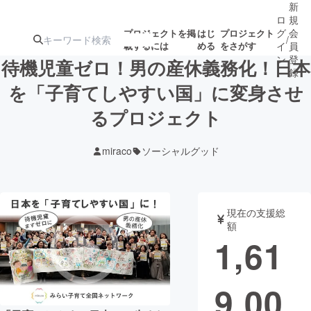
新
ロ
規
グ
会
プロジェクトを掲
はじ
プロジェクト
/
載するには
める
をさがす
イ
員
ン
登
待機児童ゼロ！男の産休義務化！日本
録
を「子育てしやすい国」に変身させ
るプロジェクト
人気のプロ
注目のリ
注目の新着プロ
募集終了が近いプ
もうすぐ公開
ジェクト
ターン
ジェクト
ロジェクト
されます
miraco
ソーシャルグッド
アート・写真
音楽
現在の支援総
テクノロジー・ガジェット
ゲーム・サ
額
1,61
映像・映画
書籍・雑誌
9,00
ビジネス・起業
チャレンジ