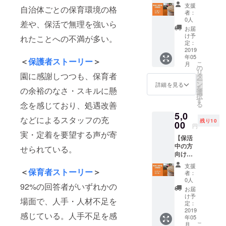
た。夫
保活の
活のノ
も受講
支援
名で実
迎える
自治体ごとの保育環境の格
婦では
お茶
ウハ
者：
される
際に産
までな
じめる
会 5月
ウ、首
0人
方は、
差や、保活で無理を強いら
婦人科
かなか
子育て
18日
都圏の
お届
同日の
にて
イメー
の第一
（土）
保活の
け予
れたことへの不満が多い。
5,000円
行って
ジでき
歩とし
10時
現状に
定：
のリ
いる両
ないお
て、ぜ
~12時＠
2019
につい
ターン
親学級
産や育
ひご参
年05
渋谷 10
て語り
＜
保護者ストーリー
＞
へお申
を、
こ
児を、
月
加くだ
名限定
合い、
の
込みく
miraco
リ
パパ
さい！
／これ
園に感謝しつつも、保育者
情報を
タ
ださ
キャン
ー
に！そ
※会場ま
から保
共有す
ン
詳細を見る
い。
ペーン
を
して夫
の余裕のなさ・スキルに懸
での交
活、現
る場で
選
NPO法
のため
択
婦で！
通費に
在保活
す。子
す
人育児
に特別
念を感じており、処遇改善
る
知って
ついて
中の皆
連れ参
サポー
に開講
いただ
は、支
5,0
さんと
加OKで
などによるスタッフの充
ト
いただ
くきっ
援者様
残り10
共に、
00
す！ ※
円
douce.
けるこ
かけに
にてご
保活と
会場ま
実・定着を要望する声が寄
が、
とにな
なれば
負担い
【保活
は何
での交
「おお
りまし
と企画
ただき
中の方
か？か
せられている。
通費お
かみ学
た。そ
しまし
ますよ
向け】
ら保活
よびお
級」の
の日を
た。夫
うお願
保活の
のノウ
茶代に
支援
名で実
迎える
婦では
い申し
お茶
＜
保育者ストーリー
＞
ハウ、
ついて
者：
際に産
までな
じめる
上げま
会 5月
首都圏
は、支
0人
婦人科
かなか
92%の回答者がいずれかの
子育て
す。
22日
の保活
援者様
お届
にて
イメー
の第一
（水）
の現状
にてご
け予
行って
場面で、人手・人材不足を
ジでき
歩とし
10時
ににつ
定：
負担い
いる両
ないお
て、ぜ
~12時＠
2019
いて語
ただき
感じている。人手不足を感
親学級
産や育
ひご参
年05
渋谷 10
り合
ますよ
を、
こ
児を、
月
加くだ