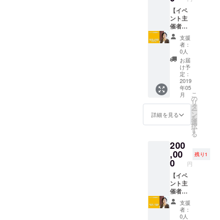
料開催
年3月31
うした
ント
を教え
のイベ
日）＋
【イベ
らいい
2月：私
て？ ・
ントも
イベン
ント主
のか？
たちに
Change
ありま
トの配
催者様
など、
もでき
.org(電
すの
布物へ
向け】
今キャ
る政治
子署
支援
で、予
の企業
代表の
リアの
参加
名）の
者：
めご了
名掲載
天野妙
壁にあ
6月：幅
0人
募集文
承くだ
※ご協賛
の1.5時
たって
広い層
を一緒
お届
さい）
企業と
間講義
いる方
を巻き
け予
に考え
⑦イベ
して社
「女性
向けの
定：
込むイ
てほし
ント年
名を明
活躍と
2019
リター
ベント
い ・ア
年05
間動画
記する
働き方
ンで
を企画
ドボカ
こ
月
視聴権
こと
改革講
す。 ※
の
中（予
シー活
リ
miraco
で、
座」を
お届け
タ
定）
動って
ー
では、
「子育
主催す
後から1
ン
10月：
詳細を見る
私一人
を
以下の
てしや
る権
年間、1
選
幅広い
でも始
択
計6回の
すい社
日本全
回ご利
す
層を巻
められ
る
イベン
会」を
国どこ
用いた
き込む
るのか
200
トを計
目指す
でも開
だけま
イベン
しら？
画中で
当会の
催でき
,00
す。 ※
トを企
・液体
残り1
す。 ▼
活動を
ます。
オンラ
0
画中
ミルク
円
議員会
支援す
また天
インで
（予
はどう
館：議
る貴社
野は、
【イベ
は事前
定） ※
して解
員と共
の企業
上記の
ント主
にメー
上記は
禁に
に子育
姿勢を
テーマ
催者様
ルでお
予定で
なった
てを考
広く周
で企業
向け】
悩みを
す。プ
のか
支援
えるイ
知し、
や団
代表の
確認
ロジェ
もっと
者：
ベント
ブラン
体、自
天野妙
し、
クト達
0人
詳しく