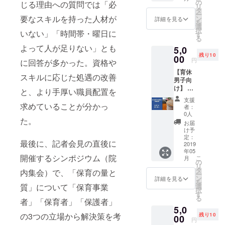
名限定
い、情
の
うお願
じる理由への質問では「必
miraco
リ
パパ
さい！
／これ
報を共
タ
い申し
キャン
ー
に！そ
※会場ま
から保
要なスキルを持った人材が
有する
ン
上げま
詳細を見る
ペーン
を
して夫
での交
活、現
場で
選
す。
のため
択
婦で！
通費に
いない」「時間帯・曜日に
在保活
す。子
す
に特別
る
知って
ついて
中の皆
連れ参
に開講
よって人が足りない」とも
いただ
は、支
5,0
さんと
加OKで
いただ
くきっ
援者様
残り10
共に、
00
す！ ※
円
に回答が多かった。資格や
けるこ
かけに
にてご
保活と
会場ま
とにな
なれば
負担い
【育休
は何
での交
スキルに応じた処遇の改善
りまし
と企画
ただき
男子向
か？か
通費お
た。そ
しまし
ますよ
け】 育
ら保活
よびお
と、より手厚い職員配置を
の日を
た。夫
うお願
休男子
のノウ
茶代に
支援
迎える
婦では
い申し
のお茶
求めていることが分かっ
ハウ、
ついて
者：
までな
じめる
上げま
会 6月
首都圏
は、支
0人
かなか
子育て
た。
す。
8日
の保活
援者様
お届
イメー
の第一
（土）
の現状
にてご
け予
ジでき
歩とし
10時
ににつ
定：
負担い
最後に、記者会見の直後に
ないお
て、ぜ
~12時＠
2019
いて語
ただき
産や育
ひご参
年05
渋谷 10
り合
ますよ
開催するシンポジウム（院
こ
児を、
月
加くだ
名限定
い、情
の
うお願
リ
パパ
さい！
／育休
報を共
タ
い申し
内集会）で、「保育の量と
ー
に！そ
※会場ま
中また
有する
ン
上げま
詳細を見る
を
して夫
での交
は育休
場で
質」について「保育事業
選
す。
択
婦で！
通費に
を取得
す。子
す
る
知って
ついて
者」「保育者」「保護者」
したい
連れ参
いただ
は、支
5,0
と思っ
加OKで
くきっ
の3つの立場から解決策を考
援者様
残り10
ている
00
す！ ※
円
かけに
にてご
男性同