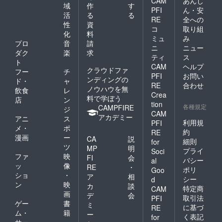
CAM
あんし
するイ
程を変
域
作
す
PFI
ん・安
ベント
更する
活
る
る
につい
場合が
RE
全への
性
資
ては、
ござい
コ
取り組
化
料
イベン
ます。
ミュ
み
ト終了
※会場の
プロ
音
請
ニ
ニュー
1ヶ月以
都合に
ダク
楽
求
ティ
ス
内に
より、
ト
CAM
ヘルプ
メール
無料開
クラウドファ
フー
チ
で視聴
催のイ
PFI
お問い
ンディングの
ド・
ャ
方法の
ベント
RE
合わせ
ノウハウを無
飲食
レ
ご案内
もあり
Crea
料で学ぼう
をお知
ますの
店
ン
tion
らせい
で、予
各種規定
CAMPFIRE
ジ
CAM
たしま
めご了
アカデミー
アニ
ス
す。
承くだ
利用規
PFI
メ・
ポ
（視聴
さい。
約
RE
漫画
ー
期限：
※お茶会
CA
説
細則
for
各イベ
は除き
ツ
MP
明
プライ
Soci
ント終
ます。
ファ
映
FI
会
バシー
al
了から1
ッ
像
RE
・
ポリ
年間）
Goo
ショ
・
ア
相
※レポー
シー
d
ン
映
トは6月
カ
談
特定商
CAM
頃のお
画
デ
会
取引法
PFI
渡しと
ゲー
書
ミ
に基づ
RE
なりま
ム・
籍
ー
く表記
for
すが、
サー
・