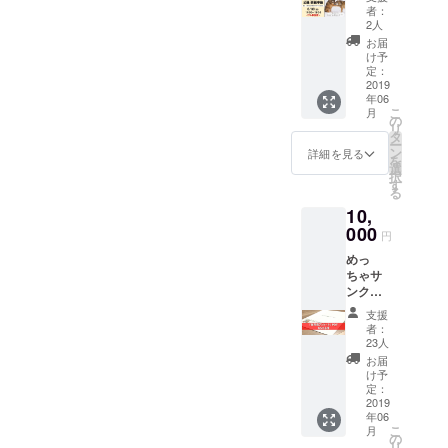
（新企
(B)15:1
後のパ
サポー
者：
画）】
5～
パまた
2人
ト
助産師
16:30
はご夫
douce.
お届
難波直
育児の
婦（7人
け予
が、
子さん
イメー
定：
または7
「おお
の「父
2019
ジを膨
組限
かみ学
年06
親･両親
らまそ
定） 本
級」の
こ
月
学級」
う 場
の
リター
名で実
リ
日時：6
所：渋
タ
ンで
際に産
ー
月30日
谷男女
ン
は、こ
詳細を見る
婦人科
を
（日）
平等・
選
の日の
にて
択
14:00~
ダイ
す
(A)、
行って
る
16:30
バーシ
(B)の２
いる両
10,
内容：
ティセ
コマを
親学級
(A)14:0
000
ンター
受講す
を、
円
0～
＜アイ
ること
miraco
めっ
15:15
リス＞
ができ
キャン
ちゃサ
お産の
対象：
ます。
ペーン
ンクス
日の１
出産
NPO法
のため
メール
日
前・直
人育児
に特別
支援
（お礼
(B)15:1
後のパ
サポー
者：
に開講
のメッ
5～
パまた
23人
ト
いただ
セージ
16:30
はご夫
douce.
お届
けるこ
動画付
育児の
婦（7人
け予
が、
とにな
き）＋
イメー
定：
または7
「おお
りまし
2019保
2019
ジを膨
組限
かみ学
た。そ
年06
育者ア
らまそ
定） 本
級」の
の日を
こ
月
ンケー
う 場
の
リター
名で実
迎える
リ