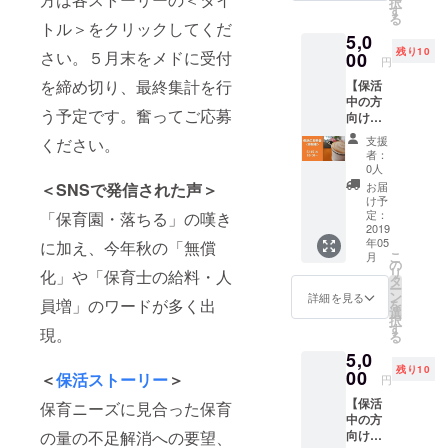
のため
択
公開で
内をお
す
(A)、
にて確
人育児
に特別
る
映像
知らせ
トル＞をクリックしてくだ
(B)のう
認させ
サポー
に開講
5,0
（主に
いたし
ち1コマ
ていた
ト
いただ
残り10
さい。５月末をメドに受付
パネル
00
ます。
を受講
だきま
円
douce.
けるこ
ディス
※視聴期
するこ
す。
が、
とにな
を締め切り、最終集計を行
【保活
カッ
限：各
とがで
(A)、
「おお
りまし
中の方
ション
イベン
きま
(B)の2
かみ学
う予定です。奮ってご応募
た。そ
向け】
部分）
ト終了
す。
コマと
級」の
の日を
保活の
を見る
から1年
キャン
も受講
支援
ください。
名で実
迎える
お茶
事が出
間
ペーン
者：
される
際に産
までな
会 5月
来る権
0人
終了
方は、
婦人科
かなか
15日
利で
＜SNSで発信された声＞
後、ど
お届
同日の
にて
イメー
（水）
す。 5
け予
ちらの1
5,000円
行って
ジでき
10時
月中に
定：
「保育園・落ちる」の嘆き
コマを
のリ
いる両
ないお
~12時＠
2019
メール
選ばれ
ターン
親学級
産や育
年05
に加え、今年秋の「無償
渋谷
にて視
るか、
へお申
を、
こ
児を、
月
10名限
聴方法
の
miraco
込みく
miraco
リ
パパ
化」や「保育士の給料・人
定／こ
のご案
タ
事務局
ださ
キャン
ー
に！そ
れから
内をお
ン
詳細を見る
より
い。
員増」のワードが多く出
ペーン
を
して夫
保活、
知らせ
選
メール
NPO法
のため
択
婦で！
現在保
いたし
す
にて確
現。
人育児
に特別
る
知って
活中の
ます。
認させ
サポー
に開講
いただ
5,0
皆さん
※視聴期
ていた
ト
いただ
くきっ
残り10
と共
00
限：各
＜
保活ストーリー
＞
だきま
円
douce.
けるこ
かけに
に、保
イベン
す。
が、
とにな
なれば
【保活
活とは
保育ニーズに見合った保育
ト終了
(A)、
「おお
りまし
と企画
中の方
何か？
から1年
(B)の2
かみ学
た。そ
しまし
の量の不足解消への要望、
向け】
から保
間
コマと
級」の
の日を