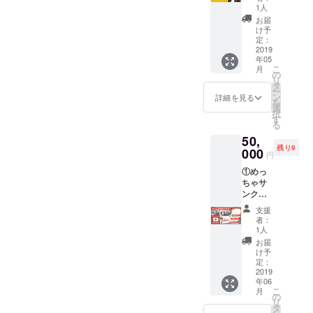
ン向
PDF ⑤
に乗り
1人
広い層
け】 代
活動報
ます。
を巻き
お届
表天野
告レ
※お届け
け予
込むイ
妙のオ
ポート
定：
後から1
ベント
ンライ
2019
PDF ⑥
年間、1
を企画
年05
ン1時間
イベン
回ご利
中（予
こ
月
キャリ
ト年間
の
用いた
定）
リ
ア相談
参加権
タ
だけま
10月：
ー
権 天野
（お渡
ン
す。 ※
詳細を見る
幅広い
を
はキャ
しから1
選
ご相談
層を巻
択
リア
年間有
す
内容を
き込む
る
ウーマ
効）
事前に
イベン
50,
ンだけ
miraco
メール
トを企
残り9
でな
000
では、
等で確
画中
円
く、ビ
以下の
認させ
（予
①めっ
ジネス
計6回の
て頂
定） ※
ちゃサ
マンや
イベン
き、あ
上記は
ンクス
政治家
トを計
なたの
予定で
メール
など、
画中で
アドボ
す。プ
支援
（お礼
延べ900
す。 ▼
カシー
者：
ロジェ
のメッ
人以上
議員会
1人
活動に
クト達
セージ
ご相談
館：議
おいて
お届
成状
動画付
にお答
員と共
け予
当会運
況、会
き） ②
えして
定：
に子育
営メン
場の都
保育者
2019
きまし
てを考
バーか
合、政
年06
アン
た。 ・
えるイ
ら適切
局の情
こ
月
ケート
このま
の
ベント
な人選
勢など
リ
結果報
ま子育
タ
3月：
を行っ
によ