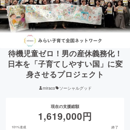
待機児童ゼロ！男の産休義務化！
日本を「子育てしやすい国」に変
身させるプロジェクト
miraco
ソーシャルグッド
現在の支援総額
1,619,000
円
終了
101
%達成