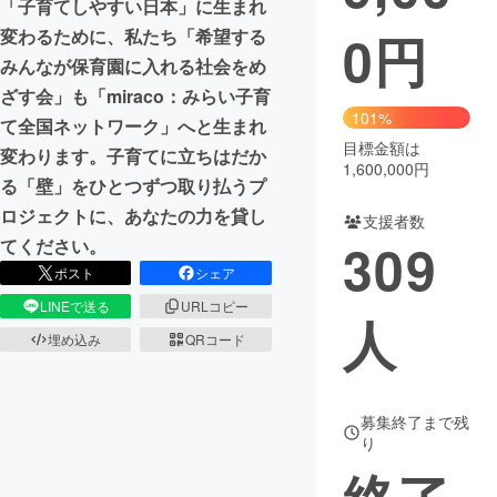
「子育てしやすい日本」に生まれ
0
円
変わるために、私たち「希望する
まちづくり・地域活性化
みんなが保育園に入れる社会をめ
ざす会」も「miraco：みらい子育
CAMPFIRE for Social Good
CAMPFIRE Creation
101%
て全国ネットワーク」へと生まれ
CAMPFIREふるさと納税
machi-ya
コミュニティ
目標金額は
変わります。子育てに立ちはだか
1,600,000円
る「壁」をひとつずつ取り払うプ
ロジェクトに、あなたの力を貸し
支援者数
309
てください。
ポスト
シェア
LINEで送る
URLコピー
人
埋め込み
QRコード
募集終了まで残
り