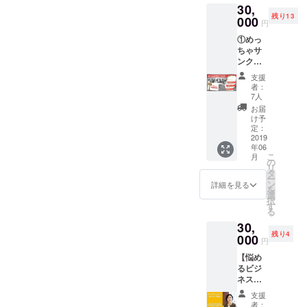
て、ぜ
30,
かしく
休・育
ひご参
残り13
ないで
000
休につ
円
加くだ
す
いて
さい！
①めっ
か？」
（予
※会場ま
ちゃサ
と感じ
定）
での交
ンクス
ている
9月：厚
通費に
メール
当事者
労省の
支援
ついて
（お礼
の声
待機児
者：
は、支
のメッ
を、ど
童数発
7人
援者様
セージ
のよう
表を受
お届
にてご
動画付
に見え
けて
け予
負担い
き） ②
る化
定：
（予
ただき
保育者
2019
し、集
定） ▼
ますよ
年06
アン
め、伝
毎日
こ
うお願
月
ケート
える
の
ホー
リ
い申し
結果報
か。 当
タ
ル：メ
ー
上げま
告レ
会が2年
ン
ディア
詳細を見る
を
す。
ポート
間の活
選
と共に
択
PDF
動で得
す
子育て
る
③2019
たノウ
を考え
30,
保活ス
ハウを
るイベ
残り4
トー
000
ベース
ント
円
リー
に、あ
2月：私
【悩め
PDF
なたの
たちに
るビジ
④2019
アドボ
もでき
ネスマ
保育園
カシー
る政治
ン＋
ストー
活動の
参加
支援
ウーマ
リー
ご相談
6月：幅
者：