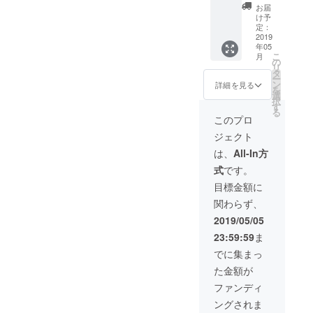
3月：
ド力・
治体で
の1.5時
ZOOM
成状
知りた
お届
安心で
知名度
講演を
間講義
等を利
況、会
け予
い。 ・
きる保
向上に
実施
「保活
用して
定：
場の都
Youtub
育園を
寄与い
し、9割
セミ
2019
ご相談
合、政
e動画
年05
増やす
たしま
以上の
ナー」
にのり
局の情
（mirac
こ
月
ために
す。 ※
方が
を主催
ます。
の
勢など
oチャン
リ
5月：
読み上
「満
する
※天野は
タ
によ
ネ
ー
男の産
げる企
足」と
権 日
国家資
ン
り、回
詳細を見る
ル）っ
を
休・育
業名ま
回答し
本全国
格キャ
選
数や日
てどう
択
休につ
たは代
ていま
どこで
リアコ
す
程を変
やって
る
いて
表者
す。 ※
も開催
ンサル
更する
このプロ
作って
（予
名、企
お届け
できま
タント
場合が
いる
ジェクト
定）
業名の
後から1
す。 ま
の資格
ござい
の？ ・
9月：厚
記載方
年間、1
た天野
ホル
ます。
は、
All-In方
政治家
労省の
法につ
回ご利
は、上
ダーで
※会場の
や市民
式
です。
待機児
きまし
用いた
記の
す。 守
都合に
を巻き
童数発
ては、
だけま
テーマ
秘義務
より、
目標金額に
込むの
表を受
サポー
す。 ※
で企業
があり
無料開
にミラ
関わらず、
けて
ター企
開催日
や団
ますの
催のイ
コはど
（予
業にて
時は別
体、自
で、ご
ベント
2019/05/05
うして
定） ▼
選定い
途ご協
治体で
安心し
もあり
いる
23:59:59
ま
毎日
ただい
議くだ
講演を
てお話
ますの
の？ ・
ホー
たご担
さい。
実施
しいた
で、予
でに集まっ
miraco
ル：メ
当者と
開催会
し、9割
だけま
めご了
のパ
た金額が
ディア
メール
場・集
以上の
す。
承くだ
ワーポ
と共に
にてや
客・東
方が
さい。
ファンディ
イント
子育て
り取り
京から
「満
※レポー
と同じ
ングされま
を考え
させて
の交通
足」と
トは6月
ような