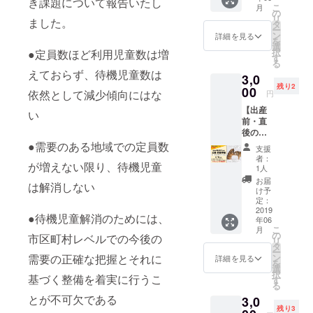
き課題について報告いたし
らまそ
こ
月
学級」
う 場
の
リ
ました。
日時：6
所：渋
タ
ー
月7日
谷男女
ン
詳細を見る
を
（金）
平等・
選
択
●定員数ほど利用児童数は増
18:30~
ダイ
す
る
21:00
バーシ
えておらず、待機児童数は
3,0
内容：
ティセ
残り2
(A)18:3
00
ンター
依然として減少傾向にはな
円
0～
＜アイ
【出産
19:45
リス＞
い
前・直
お産の
対象：
後のパ
日の１
出産
パへ
●需要のある地域での定員数
日
前・直
支援
（新企
(B)19:4
後のパ
者：
が増えない限り、待機児童
画）】
5～
パまた
1人
助産師
21:00
はご夫
お届
は解消しない
難波直
育児の
婦（3人
け予
子さん
イメー
定：
または3
の「父
2019
ジを膨
組限
●待機児童解消のためには、
年06
親･両親
らまそ
定） 本
こ
月
学級」
う 場
の
リター
市区町村レベルでの今後の
リ
日時：6
所：渋
タ
ンで
ー
月9日
谷男女
需要の正確な把握とそれに
ン
は、こ
詳細を見る
を
（日）
平等・
選
の日の
択
基づく整備を着実に行うこ
14:00~
ダイ
す
(A)、
る
16:30
バーシ
(B)のう
とが不可欠である
3,0
内容：
ティセ
ち1コマ
残り3
(A)14:0
ンター