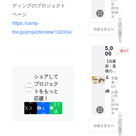
子さん
ンバー
定：
ディングのプロジェクト
ツーを
の「父
2019
の男性
学びな
年05
親･両親
ページ
ととも
がら、
こ
月
学級」
に、育
の
参加者
リ
https://camp-
日時：5
児にコ
タ
同士で
ー
月31日
ミット
ン
繋が
詳細を見る
fire.jp/projects/view/132334/
を
（金）
するこ
選
り、話
択
18:30~
とに
す
し合う
る
21:00
なった
会で
5,0
内容：
きっか
す。子
残り7
(A)18:3
00
けや、
連れ参
円
0～
取得の
加OKで
【出産
19:45
ための
す！ ※
前・直
お産の
ノウハ
会場ま
後のパ
日の１
ウ、取
での交
シェアして
パへ
日
得後や
通費お
支援
（新企
(B)19:4
復職後
よびお
者：
プロジェク
画）】
5～
の準備
0人
茶代に
トをもっと
助産師
21:00
など、
ついて
お届
難波直
育児の
ハウ
け予
は、支
応援！
LIN
子さん
イメー
定：
ポ
シ
ツーを
援者様
Eで
の「父
2019
ジを膨
学びな
にてご
ス
ェ
年06
親･両親
らまそ
送
がら、
負担い
こ
月
ト
ア
学級」
う 場
の
参加者
ただき
る
リ
日時：6
所：渋
タ
同士で
ますよ
ー
月7日
谷男女
ン
繋が
詳細を見る
うお願
を
（金）
平等・
選
り、話
い申し
択
18:30~
ダイ
す
し合う
上げま