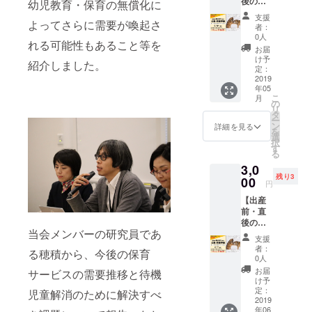
後のパ
幼児教育・保育の無償化に
パへ
支援
よってさらに需要が喚起さ
（新企
者：
画）】
0人
れる可能性もあること等を
助産師
お届
難波直
け予
紹介しました。
子さん
定：
の「父
2019
年05
親･両親
こ
月
学級」
の
リ
日時：5
タ
ー
月31日
ン
詳細を見る
を
（金）
選
択
18:30~
す
る
21:00
3,0
内容：
残り3
(A)18:3
00
円
0～
【出産
19:45
前・直
お産の
後のパ
日の１
当会メンバーの研究員であ
パへ
日
支援
（新企
(B)19:4
者：
る穂積から、今後の保育
画）】
5～
0人
助産師
21:00
お届
サービスの需要推移と待機
難波直
育児の
け予
子さん
イメー
定：
児童解消のために解決すべ
の「父
2019
ジを膨
年06
親･両親