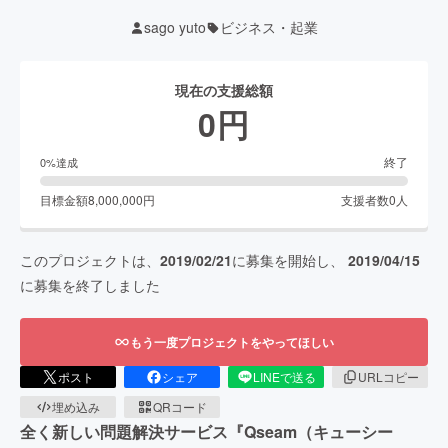
sago yuto
ビジネス・起業
現在の支援総額
0
円
終了
0
%達成
目標金額
8,000,000
円
支援者数
0
人
このプロジェクトは、
2019/02/21
に募集を開始し、
2019/04/15
に募集を終了しました
もう一度プロジェクトをやってほしい
ポスト
シェア
LINEで送る
URLコピー
埋め込み
QRコード
全く新しい問題解決サービス『Qseam（キューシー