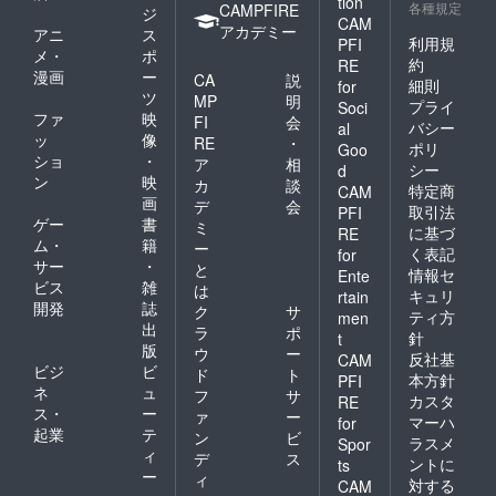
tion
各種規定
CAMPFIRE
ジ
CAM
アカデミー
アニ
ス
利用規
PFI
メ・
ポ
約
RE
漫画
ー
CA
説
細則
for
ツ
MP
明
プライ
Soci
ファ
映
FI
会
バシー
al
ッ
像
RE
・
ポリ
Goo
ショ
・
ア
相
シー
d
ン
映
カ
談
特定商
CAM
画
デ
会
取引法
PFI
ゲー
書
ミ
に基づ
RE
ム・
籍
ー
く表記
for
サー
・
と
情報セ
Ente
ビス
雑
は
キュリ
rtain
開発
誌
ク
サ
ティ方
men
出
ラ
ポ
針
t
版
ウ
ー
反社基
CAM
ビジ
ビ
ド
ト
本方針
PFI
ネ
ュ
フ
サ
カスタ
RE
ス・
ー
ァ
ー
マーハ
for
起業
テ
ン
ビ
ラスメ
Spor
ィ
デ
ス
ントに
ts
ー
ィ
対する
CAM