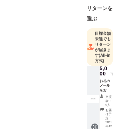
リターンを
選ぶ
目標金額
未達でも
リターン
が届きま
す
(All-in
方式)
5,0
00
円
お礼の
メール
をお送
りしま
支援
す。 た
者：
だただ
0人
応援し
お届
てくだ
け予
さる方
定：
のご支
2019
年12
援をお