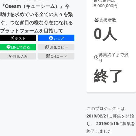
『Qseam（キューシーム）』今
8,000,000円
まちづくり・地域活性化
助けを求めている全ての人々を繋
支援者数
ぐ、つなぎ目の様な存在になれる
0
人
プラットフォームを目指して
CAMPFIRE for Social Good
CAMPFIRE Creation
ポスト
シェア
CAMPFIREふるさと納税
machi-ya
コミュニティ
LINEで送る
URLコピー
募集終了まで残
埋め込み
QRコード
り
終了
このプロジェクトは、
2019/02/21
に募集を開始
し、
2019/04/15
に募集を
終了しました