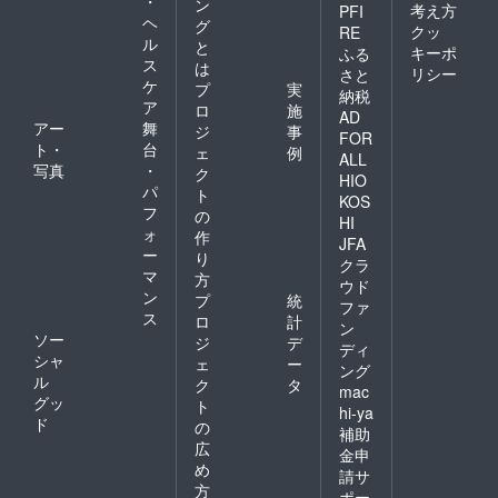
・
ン
考え方
PFI
ヘ
グ
クッ
RE
ル
と
キーポ
ふる
ス
は
リシー
さと
ケ
プ
実
納税
ア
ロ
施
AD
アー
舞
ジ
事
FOR
ト・
台
ェ
例
ALL
写真
・
ク
HIO
パ
ト
KOS
フ
の
HI
ォ
作
JFA
ー
り
クラ
マ
方
ウド
ン
プ
統
ファ
ス
ロ
計
ン
ソー
ジ
デ
ディ
シャ
ェ
ー
ング
ル
ク
タ
mac
グッ
ト
hi-ya
ド
の
補助
広
金申
め
請サ
方
ポー