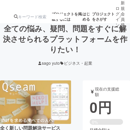
新
ロ
規
グ
会
プロジェクトを掲
はじ
プロジェクト
/
載するには
める
をさがす
イ
員
ン
登
全ての悩み、疑問、問題をすぐに解
録
決させられるプラットフォームを作
りたい！
人気のプロ
注目のリ
注目の新着プロ
募集終了が近いプ
もうすぐ公開
ジェクト
ターン
ジェクト
ロジェクト
されます
sago yuto
ビジネス・起業
アート・写真
音楽
現在の支援総
テクノロジー・ガジェット
ゲーム・サ
額
0
円
映像・映画
書籍・雑誌
0%
ビジネス・起業
チャレンジ
全く新しい問題解決サービス
目標金額は