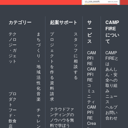
カテゴリー
起案サポート
サ
CAMP
ー
FIRE
テク
ま
プ
ス
ビ
につい
ノロ
ち
ロ
タ
ス
て
ジー
づ
ジ
ッ
・ガ
く
ェ
フ
CAM
CAMP
ジェ
り
ク
に
PFI
FIREと
ット
・
ト
相
RE
は
地
を
談
CAM
あんし
域
作
す
PFI
ん・安
活
る
る
RE
全への
性
資
コ
取り組
化
料
ミュ
み
プロ
音
請
ニ
ニュー
ダク
楽
求
ティ
ス
ト
CAM
ヘルプ
クラウドファ
フー
チ
PFI
お問い
ンディングの
ド・
ャ
RE
合わせ
ノウハウを無
飲食
レ
Crea
料で学ぼう
店
ン