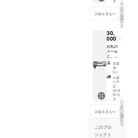
こ
月
待ちし
の
リ
ており
タ
ー
ます。
ン
詳細を見る
を
選
択
す
る
30,
000
円
お礼の
メール
と、支
援者プ
支援
ロ
者：
フィー
0人
ル欄に
お届
『開発
け予
支援
定：
者』と
2019
年12
表示い
こ
月
たしま
の
リ
す。 ※
タ
ー
コード
ン
詳細を見る
を
を事前
選
択
にお送
す
る
りしま
このプロ
すの
ジェクト
で、ア