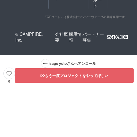
ト
「QRコード」は株式会社デンソーウェーブの登録商標です。
© CAMPFIRE,
会社概
採用情
パートナー
Inc.
要
報
募集
sago yuto
さんへアンコール
もう一度プロジェクトをやってほしい
0