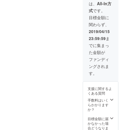
プリリ
は、
All-In方
リース
式
です。
後DLい
ただ
目標金額に
き、そ
関わらず、
のコー
ドをガ
2019/04/15
イドに
23:59:59
ま
沿って
入力い
でに集まっ
ただく
た金額が
と、プ
ロ
ファンディ
フィー
ングされま
ルに表
示され
す。
る仕組
みで
す。 た
支援に関するよ
だただ
くある質問
応援し
てくだ
手数料はいく
さる方
らかかります
のご支
か？
援をお
待ちし
目標金額に届
ており
かなかった場
ます。
合どうなりま