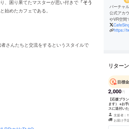
り、困り果てたマスターが思い付きで
「そう
バーチャ
と始めたカフェである。
公式アカウ
やVR空間
CafeSing
https://
で視聴者さんたちと交流をするというスタイルで
リターン
目標
2,000
円
【応援プラン
ます） ※お手紙は画像ファイルとして 、ご指定いただいたメールアドレ
スに送付いた
支援者：1
お届け予定