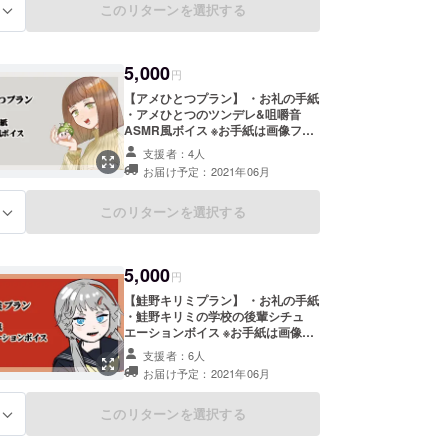
このリターンを選択する
る
5,000
円
【アメひとつプラン】 ・お礼の手紙
・アメひとつのツンデレ&咀嚼音
ASMR風ボイス ※お手紙は画像ファ
イルとして 、ボイスは音声ファイル
支援者：4人
として、ご指定いただいたメールア
お届け予定：2021年06月
ドレスに送付いたします。
このリターンを選択する
る
5,000
円
【鮭野キリミプラン】 ・お礼の手紙
・鮭野キリミの学校の後輩シチュ
エーションボイス ※お手紙は画像
ファイルとして 、ボイスは音声ファ
支援者：6人
イルとして、ご指定いただいたメー
お届け予定：2021年06月
ルアドレスに送付いたします。
このリターンを選択する
る