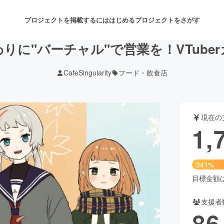
プロジェクトを掲載するには
はじめる
プロジェクトをさがす
りに"バーチャル"で営業を！VTube
CafeSingularity
フード・飲食店
注目のリターン
注目の新着プロジェクト
募集終了が近いプロジェクト
も
現在の
音楽
舞台・パフォーマンス
1,
ゲーム・サービス開発
フード・飲食店
341%
書籍・雑誌出版
アニメ・漫画
目標金額は5
支援者
チャレンジ
ビューティー・ヘルスケ
86