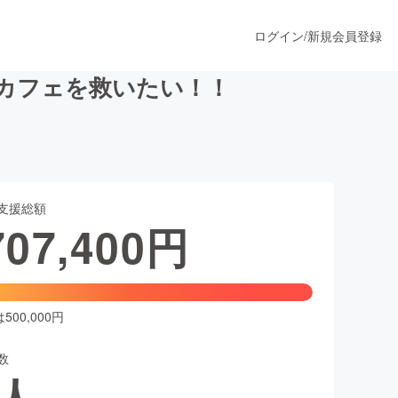
ログイン
/
新規会員登録
rカフェを救いたい！！
うすぐ公開されます
支援総額
プロダクト
707,400
円
ファッション
スポーツ
00,000円
数
ア
ソーシャルグッド
人