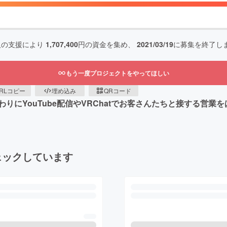
人の支援により
1,707,400
円の資金を集め、
2021/03/19
に募集を終了し
もう一度プロジェクトをやってほしい
RLコピー
埋め込み
QRコード
りにYouTube配信やVRChatでお客さんたちと接する営
ェックしています