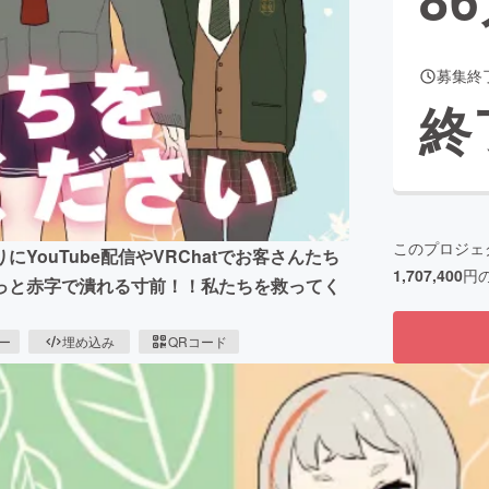
募集終
CAMPFIRE for Social Good
CAMPFIRE Creation
終
CAMPFIREふるさと納税
machi-ya
コミュニティ
このプロジェ
ouTube配信やVRChatでお客さんたち
1,707,400
円
っと赤字で潰れる寸前！！私たちを救ってく
ピー
埋め込み
QRコード