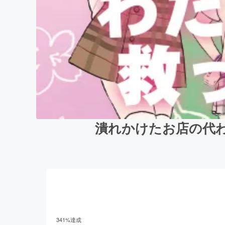
潰れかけたお店の代わ
341
%達成