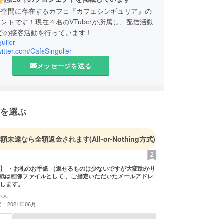
ル空間に存在するカフェ『カフェシンギュリア』の
ントです！現在４名のVTuberが所属し、配信活動
での接客活動を行っています！
ulier
twitter.com/CafeSingulier
メッセージを送る
を選ぶ
金額未達なら全額返金されます
(All-or-Nothing方式)
】 ・お礼のお手紙 （返せるものは少ないですが大変助かり
します。
5人
：2021年06月