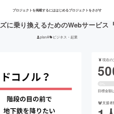
プロジェクトを掲載するには
はじめる
プロジェクトをさがす
ズに乗り換えるためのWebサービス『D
planA
ビジネス・起業
注目のリターン
注目の新着プロジェクト
募集終了が近いプロジェクト
も
現在の
音楽
舞台・パフォーマンス
50
ゲーム・サービス開発
フード・飲食店
0%
書籍・雑誌出版
アニメ・漫画
目標金額は6
支援者
チャレンジ
ビューティー・ヘルスケ
1