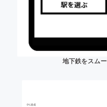
地下鉄をスムー
0
%達成