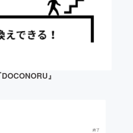
OCONORU』
終了