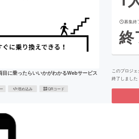
募集終
CAMPFIRE for Social Good
CAMPFIRE Creation
終
CAMPFIREふるさと納税
machi-ya
コミュニティ
このプロジェ
両目に乗ったらいいかがわかるWebサービス
終了しました
ピー
埋め込み
QRコード