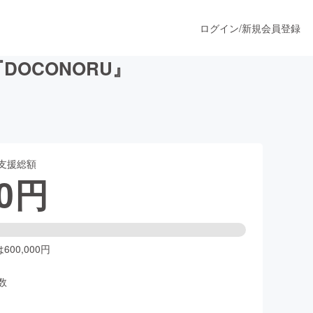
ログイン
/
新規会員登録
OCONORU』
うすぐ公開されます
支援総額
プロダクト
0
円
ファッション
スポーツ
00,000円
数
ア
ソーシャルグッド
人