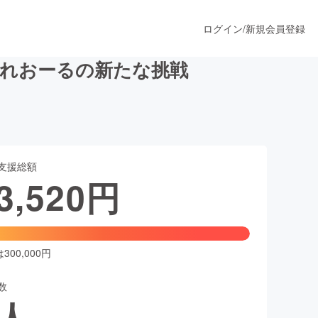
ログイン
/
新規会員登録
くれおーるの新たな挑戦
うすぐ公開されます
支援総額
プロダクト
3,520
円
ファッション
スポーツ
00,000円
数
ア
ソーシャルグッド
人