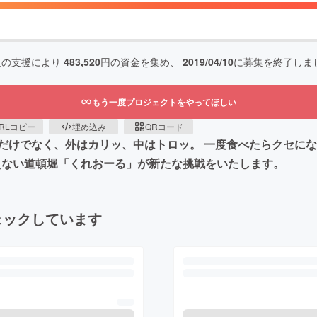
人の支援により
483,520
円の資金を集め、
2019/04/10
に募集を終了しま
もう一度プロジェクトをやってほしい
RLコピー
埋め込み
QRコード
だけでなく、外はカリッ、中はトロッ。 一度食べたらクセに
えない道頓堀「くれおーる」が新たな挑戦をいたします。
ェックしています