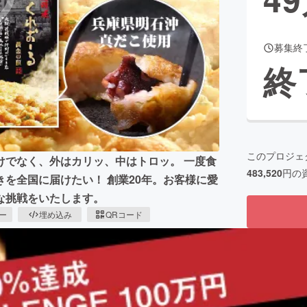
募集終
CAMPFIRE for Social Good
CAMPFIRE Creation
終
CAMPFIREふるさと納税
machi-ya
コミュニティ
このプロジェ
けでなく、外はカリッ、中はトロッ。 一度食
483,520
円の
を全国に届けたい！ 創業20年。お客様に愛
な挑戦をいたします。
ピー
埋め込み
QRコード