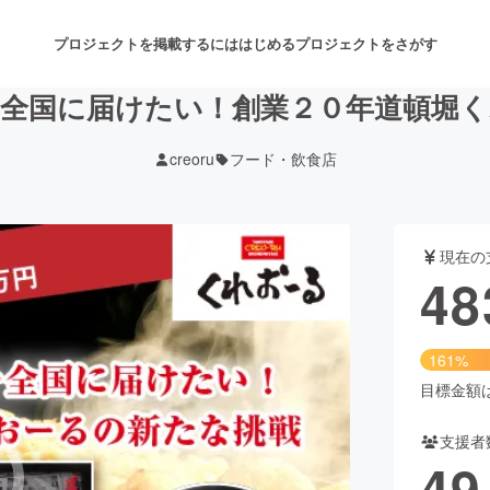
プロジェクトを掲載するには
はじめる
プロジェクトをさがす
全国に届けたい！創業２０年道頓堀
creoru
フード・飲食店
注目のリターン
注目の新着プロジェクト
募集終了が近いプロジェクト
も
現在の
音楽
舞台・パフォーマンス
48
ゲーム・サービス開発
フード・飲食店
161%
書籍・雑誌出版
アニメ・漫画
目標金額は3
支援者
チャレンジ
ビューティー・ヘルスケ
49