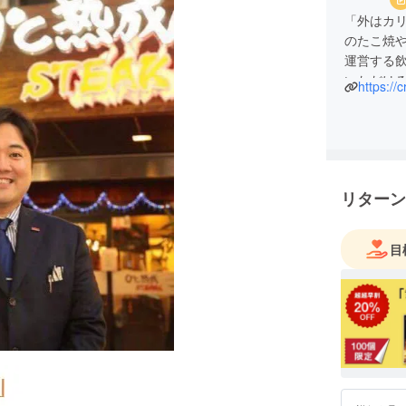
「外はカ
のたこ焼
運営する
いただけ
https://
の出店・
催事事業部
り組みを
リターン
目