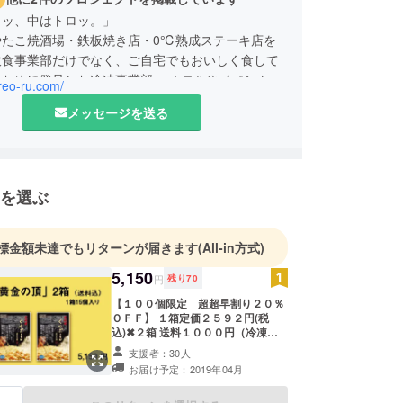
リッ、中はトロッ。」
やたこ焼酒場・鉄板焼き店・0℃熟成ステーキ店を
飲食事業部だけでなく、ご自宅でもおいしく食して
るために発足した冷凍事業部、 ホテルやイベントへ
creo-ru.com/
キッチンカーでの移動販売を行っているイベント・
メッセージを送る
、 店舗のFC展開を促進するFC事業部と様々な取
行っております。
を選ぶ
標金額未達でもリターンが届きます
(All-in方式)
5,150
円
残り
70
【１００個限定 超超早割り２０％
ＯＦＦ】 １箱定価２５９２円(税
込)✖２箱 送料１０００円（冷凍）
⇒ CAMPFIRE限定価格 ５１５０
支援者：30人
円
お届け予定：2019年04月