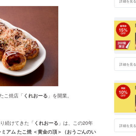
詳細を見
詳細を見
にたこ焼店「
くれおーる
」を開業。
り続けてきた「
くれおーる
」は、この20年
詳細を見
レミアム たこ焼
＜黄金の頂＞
（おうごんのい