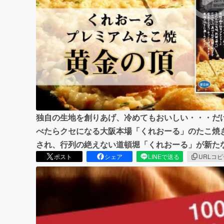
まちづくり・地域活性化
独自の生地を創りあげ、冷めてもおいしい・・・だ
べたらクセになる大阪本場「くれおーる」のたこ焼き
され、行列の絶えない道頓堀「くれおーる」が新た
ポスト
シェア
LINEで送る
URLコ