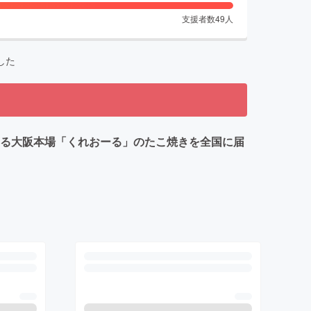
支援者数
49
人
した
なる大阪本場「くれおーる」のたこ焼きを全国に届