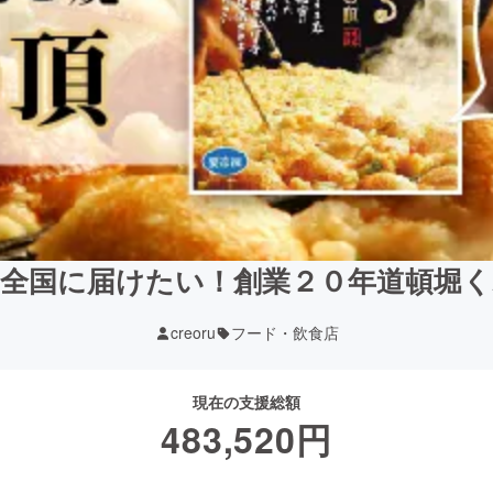
全国に届けたい！創業２０年道頓堀
creoru
フード・飲食店
現在の支援総額
483,520
円