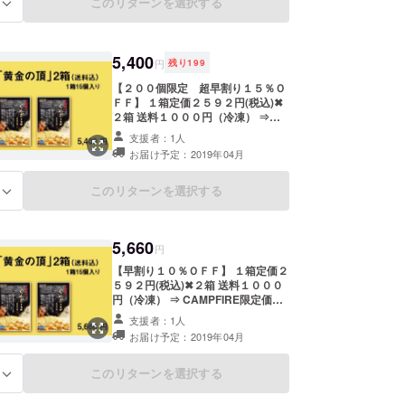
このリターンを選択する
る
5,400
円
残り
199
【２００個限定 超早割り１５％Ｏ
ＦＦ】 １箱定価２５９２円(税込)✖
２箱 送料１０００円（冷凍） ⇒
CAMPFIRE限定価格 ５４００円
支援者：1人
お届け予定：2019年04月
このリターンを選択する
る
5,660
円
【早割り１０％ＯＦＦ】 １箱定価２
５９２円(税込)✖２箱 送料１０００
円（冷凍） ⇒ CAMPFIRE限定価
格 ５６６０円
支援者：1人
お届け予定：2019年04月
このリターンを選択する
る