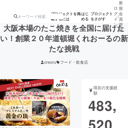
新
ロ
規
グ
会
プロジェクトを掲
はじ
プロジェクト
/
載するには
める
をさがす
イ
員
ン
登
大阪本場のたこ焼きを全国に届けた
録
い！創業２０年道頓堀くれおーるの新
たな挑戦
人気のプロ
注目のリ
注目の新着プロ
募集終了が近いプ
もうすぐ公開
ジェクト
ターン
ジェクト
ロジェクト
されます
creoru
フード・飲食店
アート・写真
音楽
現在の支援総
テクノロジー・ガジェット
ゲーム・サ
額
483,
映像・映画
書籍・雑誌
520
ビジネス・起業
チャレンジ