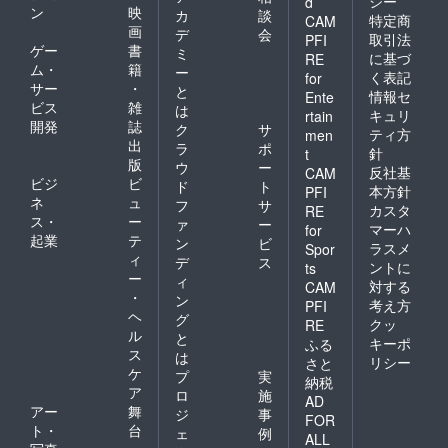
シー
d
ン
映
カ
談
特定商
CAM
画
デ
会
取引法
PFI
ゲー
書
ミ
に基づ
RE
ム・
籍
ー
く表記
for
サー
・
と
情報セ
Ente
ビス
雑
は
キュリ
rtain
開発
誌
ク
サ
ティ方
men
出
ラ
ポ
針
t
版
ウ
ー
反社基
CAM
ビジ
ビ
ド
ト
本方針
PFI
ネ
ュ
フ
サ
カスタ
RE
ス・
ー
ァ
ー
マーハ
for
起業
テ
ン
ビ
ラスメ
Spor
ィ
デ
ス
ントに
ts
ー
ィ
対する
CAM
・
ン
考え方
PFI
ヘ
グ
クッ
RE
ル
と
キーポ
ふる
ス
は
リシー
さと
ケ
プ
実
納税
ア
ロ
施
AD
アー
舞
ジ
事
FOR
ト・
台
ェ
例
ALL