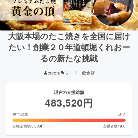
大阪本場のたこ焼きを全国に届け
たい！創業２０年道頓堀くれおー
るの新たな挑戦
creoru
フード・飲食店
現在の支援総額
483,520
円
終了
161
%達成
目標金額
300,000
円
支援者数
49
人