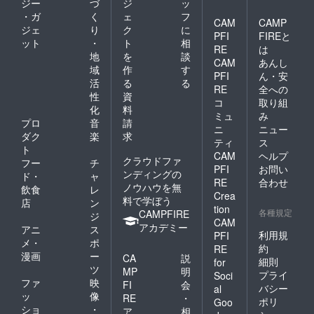
ジー
づ
ジ
ッ
・ガ
く
ェ
フ
CAM
CAMP
ジェ
り
ク
に
PFI
FIREと
ット
・
ト
相
RE
は
地
を
談
CAM
あんし
域
作
す
PFI
ん・安
活
る
る
RE
全への
性
資
コ
取り組
化
料
ミュ
み
プロ
音
請
ニ
ニュー
ダク
楽
求
ティ
ス
ト
CAM
ヘルプ
クラウドファ
フー
チ
PFI
お問い
ンディングの
ド・
ャ
RE
合わせ
ノウハウを無
飲食
レ
Crea
料で学ぼう
店
ン
tion
各種規定
CAMPFIRE
ジ
CAM
アカデミー
アニ
ス
利用規
PFI
メ・
ポ
約
RE
漫画
ー
CA
説
細則
for
ツ
MP
明
プライ
Soci
ファ
映
FI
会
バシー
al
ッ
像
RE
・
ポリ
Goo
ショ
・
ア
相