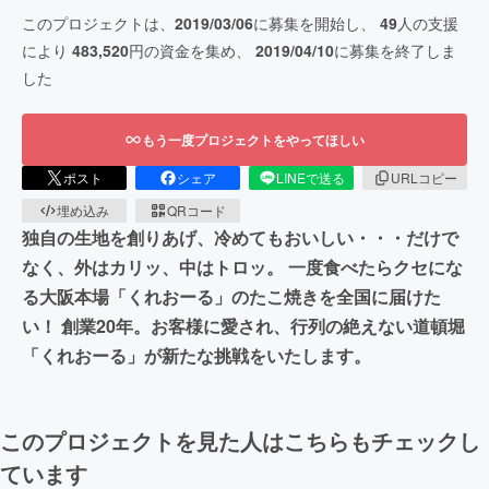
このプロジェクトは、
2019/03/06
に募集を開始し、
49
人の支援
により
483,520
円の資金を集め、
2019/04/10
に募集を終了しま
した
もう一度プロジェクトをやってほしい
ポスト
シェア
LINEで送る
URLコピー
埋め込み
QRコード
独自の生地を創りあげ、冷めてもおいしい・・・だけで
なく、外はカリッ、中はトロッ。 一度食べたらクセにな
る大阪本場「くれおーる」のたこ焼きを全国に届けた
い！ 創業20年。お客様に愛され、行列の絶えない道頓堀
「くれおーる」が新たな挑戦をいたします。
このプロジェクトを見た人はこちらもチェックし
ています