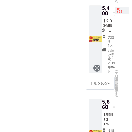
る
ります。
CAMPF
5,4
IRE限定
残り
価格
00
199
円
５１５
【２０
０円
０個限
定 超
早割り
支援
１５％
者：
ＯＦ
1人
Ｆ】 １
お届
箱定価
け予
２５９
定：
２円(税
2019
年04
込)✖２
こ
月
箱 送料
の
リ
１００
タ
ー
０円
ン
詳細を見る
を
（冷
選
択
凍） ⇒
す
る
CAMPF
5,6
IRE限定
価格
60
円
５４０
【早割
０円
り１
０％Ｏ
ＦＦ】
支援