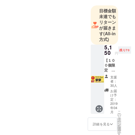
でもおいし
目標金額
く食してい
未達でも
ただけるた
リターン
めに発足し
が届きま
た冷凍事業
す
(All-in
部、 ホテル
方式)
やイベント
5,1
への出店・
残り70
50
円
キッチン
【１０
カーでの移
０個限
定 超
動販売を
超早割
行っている
支援
り２
者：
イベント・
０％Ｏ
30人
ＦＦ】
催事事業
お届
１箱定
け予
部、 店舗の
価２５
定：
FC展開を促
９２円
2019
年04
(税込)✖
進するFC事
こ
月
２箱 送
の
リ
業部と様々
料１０
タ
ー
００円
な取り組み
ン
詳細を見る
を
（冷
選
を行ってお
択
凍） ⇒
す