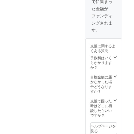
でに集まっ
た金額が
ファンディ
ングされま
す。
支援に関するよ
くある質問
手数料はいく
らかかります
か？
目標金額に届
かなかった場
合どうなりま
すか？
支援で困った
時はどこに相
談したらいい
ですか？
ヘルプページを
見る