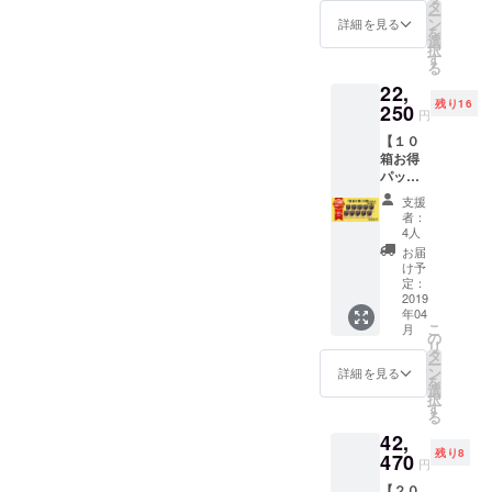
００円
タ
ー
（冷
ン
詳細を見る
を
凍） ⇒
選
択
CAMPF
す
る
IRE限定
22,
価格
残り16
１１８
250
円
８０円
【１０
箱お得
パッ
ク １
支援
８％Ｏ
者：
ＦＦ】
4人
１箱定
お届
価２５
け予
９２円
定：
(税込)✖
2019
年04
１０箱
こ
月
送料１
の
リ
０００
タ
ー
円（冷
ン
詳細を見る
を
凍） ⇒
選
択
CAMPF
す
る
IRE限定
42,
価格
残り8
２２２
470
円
５０円
【２０