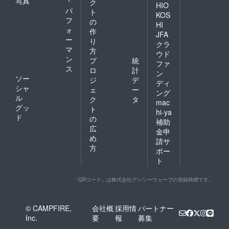
写真
・
ク
HIO
パ
ト
KOS
フ
の
HI
ォ
作
JFA
ー
り
クラ
マ
方
ウド
ン
プ
統
ファ
ス
ロ
計
ン
ソー
ジ
デ
ディ
シャ
ェ
ー
ング
ル
ク
タ
mac
グッ
ト
hi-ya
ド
の
補助
広
金申
め
請サ
方
ポー
ト
「QRコード」は株式会社デンソーウェーブの登録商標です。
© CAMPFIRE,
会社概
採用情
パートナー
Inc.
要
報
募集