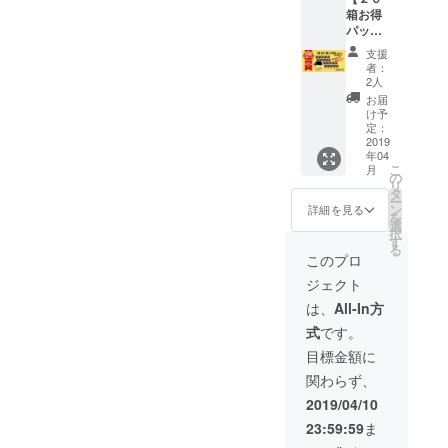
箱お得
パッ
ク ２
支援
０％Ｏ
者：
ＦＦ】
2人
１箱定
お届
価２５
け予
９２円
定：
(税込)✖
2019
年04
２０箱
こ
月
送料１
の
リ
０００
タ
ー
円（冷
ン
詳細を見る
を
凍） ⇒
選
択
CAMPF
す
る
IRE限定
このプロ
価格
ジェクト
42470
円
は、
All-In方
式
です。
目標金額に
関わらず、
2019/04/10
23:59:59
ま