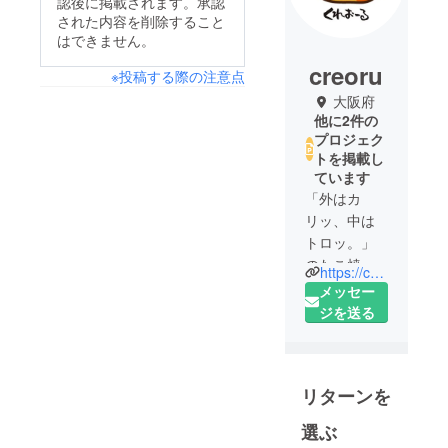
認後に掲載されます。承認
された内容を削除すること
はできません。
creoru
※投稿する際の注意点
大阪府
他に2件の
プロジェク
トを掲載し
ています
「外はカ
リッ、中は
トロッ。」
のたこ焼や
https://creo-ru.com/
たこ焼酒
メッセー
場・鉄板焼
ジを送る
き店・0℃熟
成ステーキ
店を運営す
リターンを
る飲食事業
部だけでな
選ぶ
く、ご自宅