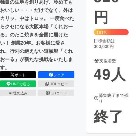
独自の生地を創りあげ、冷めても
円
おいしい・・・だけでなく、外は
まちづくり・地域活性化
カリッ、中はトロッ。 一度食べた
らクセになる大阪本場「くれおー
CAMPFIRE for Social Good
CAMPFIRE Creation
161%
る」のたこ焼きを全国に届けた
CAMPFIREふるさと納税
machi-ya
コミュニティ
目標金額は
い！ 創業20年。お客様に愛さ
300,000円
れ、行列の絶えない道頓堀「くれ
おーる」が新たな挑戦をいたしま
支援者数
49
人
す。
ポスト
シェア
LINEで送る
URLコピー
埋め込み
QRコード
募集終了まで残
り
終了