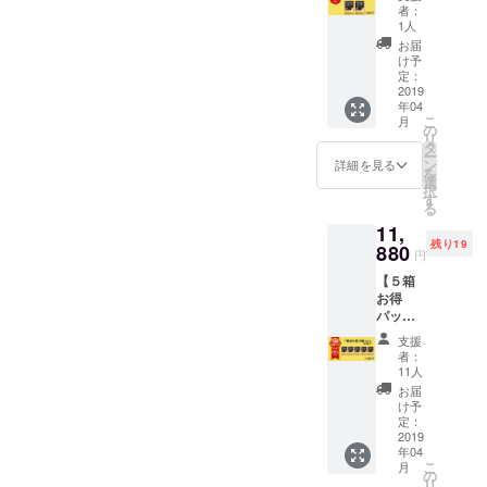
１箱定
者：
価２５
1人
９２円
お届
(税込)✖
け予
２箱 送
定：
料１０
2019
年04
００円
こ
月
（冷
の
リ
凍） ⇒
タ
ー
CAMPF
ン
詳細を見る
を
IRE限定
選
択
価格
す
る
５６６
11,
０円
残り19
880
円
【５箱
お得
パッ
ク １
支援
６％Ｏ
者：
ＦＦ】
11人
１箱定
お届
価２５
け予
９２円
定：
(税込)✖
2019
年04
５箱 送
こ
月
料１０
の
リ