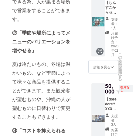
できる為、人が集まる場所
【ちん
ト/ドリ
につい
すこか
ンク引
て》を
で営業をすることができま
らセッ
換券×6
ご覧く
ト】 ①
④沖縄
す。
ださ
支援
感謝の
で捕獲
い。 ※
者：
気持ち
した
支援
1人
を込め
②「季節や場所によってメ
「サメ
時、ご
お届
たお手
の歯
希望のT
け予
ニューのバリエーションを
紙、ま
ネック
定：
シャツ
たは電
2020
レス」
の種類
増やせる」
年02
話
⑤オリ
（①〜
こ
月
②「dor
ジナルT
の
④）、
リ
e
シャツ
タ
サイズ
夏は冷たいもの、冬場は温
ー
dore?」
＆オリ
ン
をお選
詳細を見る
を
のス
ジナル
選
びくだ
かいもの、など季節によっ
択
テッ
キャッ
す
さい。
る
カー
て様々な商品を提供するこ
プ ⑥あ
また、
50,
セット
なたの
キャッ
在庫な
とができます。また観光客
③ポテ
000
お名前
し
プにつ
円
ト/ドリ
をキッ
いても
が望むものや、沖縄の人が
【dore
ンク引
チン
（サン
dore?
換券×7
カーに
ド、タ
望むものに日替わりで変更
XXX
④沖縄
載せま
ン、
セッ
で捕獲
す
ダーク
することもできます。
支援
ト】 ①
した
（大）
ブラウ
者：
感謝の
「サメ
⑦感謝
3人
ン、
気持ち
の歯
祭に招
③「コストを抑えられる
ダーク
お届
を込め
ネック
待 ◇詳
け予
グリー