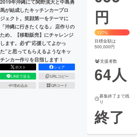
2019年沖縄にて関野滉大と中島勇
円
馬が結成したキッチンカープロ
まちづくり・地域活性化
ジェクト。笑顔第一をテーマに
「沖縄に行きたくなる」 店作りの
CAMPFIRE for Social Good
CAMPFIRE Creation
127%
ため、【移動販売】にチャレンジ
CAMPFIREふるさと納税
machi-ya
コミュニティ
目標金額は
します。必ず“応援してよかっ
500,000円
た”と思ってもらえるようなキッ
チンカー作りを目指します！
支援者数
64
人
ポスト
シェア
LINEで送る
URLコピー
埋め込み
QRコード
募集終了まで残
り
終了