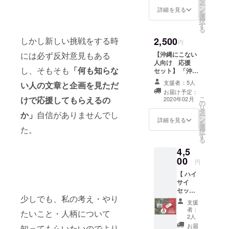
タ
ー
e
ン
詳細を見る
を
dore?」
選
択
のス
す
る
テッ
しかし新しい挑戦をする時
2,500
カー
円
セット
には必ず反対意見もある
【沖縄にこない
③ポテ
人向け 応援
ト/ドリ
し、そもそも
「何も知らな
セット】 「沖縄
ンク引
にはこないけ
換券 ◇
支援者：5人
い人の文章と企画を見ただ
ど、タピオカが
詳しく
お届け予定：
飲みたい」とい
は本文
けで応援してもらえるの
こ
2020年02月
の
う人にオススメ
中の
リ
タ
のリターンで
か」
自信がありませんでし
《リ
ー
ン
す。 お家で
詳細を見る
ターン
を
選
「doredore?の
た。
につい
択
す
ミルクティー」
て》を
る
を再現すること
ご覧く
4,5
ができます。 ①
ださ
00
感謝の気持ちを
円
い。
込めたお手紙、
【 ハイ
または電話 ②生
サイ
タピオカ200g
セッ
（10杯分） ③秘
少しでも、私の考え・やり
ト】 ①
伝のタピオカミ
支援
感謝の
ルクティーレシ
者：
たいこと・人柄について
気持ち
2人
ピ ④ストローや
を込め
カップ等の装飾
お届
知ってもらいたいのでより