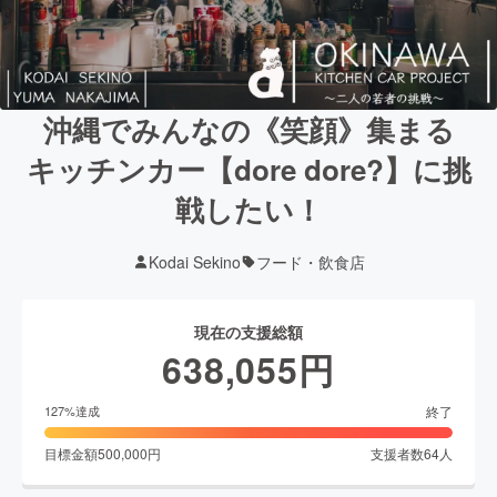
沖縄でみんなの《笑顔》集まる
キッチンカー【dore dore?】に挑
戦したい！
Kodai Sekino
フード・飲食店
現在の支援総額
638,055
円
終了
127
%達成
目標金額
500,000
円
支援者数
64
人