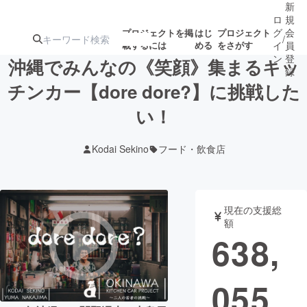
新
ロ
規
グ
会
プロジェクトを掲
はじ
プロジェクト
/
載するには
める
をさがす
イ
員
ン
登
沖縄でみんなの《笑顔》集まるキッ
録
チンカー【dore dore?】に挑戦した
い！
人気のプロ
注目のリ
注目の新着プロ
募集終了が近いプ
もうすぐ公開
ジェクト
ターン
ジェクト
ロジェクト
されます
Kodai Sekino
フード・飲食店
アート・写真
音楽
現在の支援総
テクノロジー・ガジェット
ゲーム・サ
額
638,
映像・映画
書籍・雑誌
055
ビジネス・起業
チャレンジ