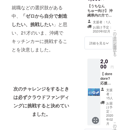
【うちなん
就職などの選択肢がある
ちゅー向け】 沖
中、
「ゼロから自分で創造
縄県内の方で
「ただただタピ
支援者：1人
したい、挑戦したい
」と思
オカを飲みた
お届け予定：
い！」という人
こ
2020年02月
い、21才のいま、沖縄で
の
にオススメのリ
リ
タ
ターンです。 ①
キッチンカーに挑戦するこ
ー
ン
感謝の気持ちを
詳細を見る
を
選
込めたメール ②
とを決意しました。
択
す
タピオカドリン
る
ク 引換券
2,0
×5（通常2500円
00
相当） ◇詳しく
円
は本文中の《リ
【 dore
ターンについ
dore?
て》をご覧くだ
応援
さい。
セッ
次のチャレンジをするとき
支援
ト】 ①
者：
は必ずクラウドファンディ
感謝の
15人
気持ち
お届
ングに挑戦すると決めてい
を込め
け予
たお手
定：
ました。
紙、ま
2020
年02
たは電
こ
月
話
の
リ
②「dor