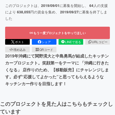
このプロジェクトは、
2019/09/01
に募集を開始し、
64
人の支援
により
638,055
円の資金を集め、
2019/09/27
に募集を終了しま
した
もう一度プロジェクトをやってほしい
ポスト
シェア
LINEで送る
URLコピー
埋め込み
QRコード
2019年沖縄にて関野滉大と中島勇馬が結成したキッチン
カープロジェクト。笑顔第一をテーマに 「沖縄に行きた
くなる」 店作りのため、【移動販売】にチャレンジしま
す。必ず“応援してよかった”と思ってもらえるような
キッチンカー作りを目指します！
このプロジェクトを見た人はこちらもチェックし
ています