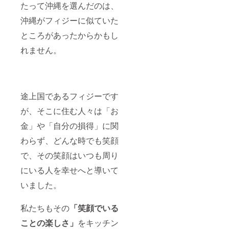
しくは
たって沖縄を選んだのは、
らお選
い。 ＜
本文中
びくだ
感謝祭
沖縄がフィジーに似ていた
の《リ
さい。
の詳細
ターン
※「あな
＞ ＊日
ところがあったからかもし
につい
たの名
程：
て》を
前を車
2020年
れません。
ご覧く
に載せ
の春〜
ださ
ま
夏頃の
い。 ※
す。」
予定
支援
の名
（応相
時、ご
前・
談） ＊
希望のT
ニック
途上国であるフィジーです
場所：
シャツ
ネーム
関東近
が、そこに住む人々は「お
の種類
を備考
郊 ＊パ
（①〜
欄に10
トロン
金」や「自分の損得」に関
④）、
文字以
の交通
サイズ
内で記
費や滞
わらず、どんな時でも笑顔
をお選
入して
在費に
びくだ
くださ
つい
で、その笑顔はいつも周り
さい。
い。 ＜
て：最
また、
感謝祭
にいる人を幸せへと導いて
寄駅か
キャッ
の詳細
らの交
プにつ
いました。
＞ ＊日
通費
いても
程：
（バス
（サン
2020年
代）は
私たちもその
「笑顔でいる
ド、タ
の春〜
支給さ
ン、
夏頃の
せて頂
ことの楽しさ」
をキッチン
ダーク
予定
きま