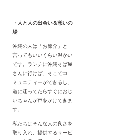
さい。
（リ
ターン
には含
・人と人の出会い＆憩いの
まれま
せ
場
ん。）
日程が
合わな
沖縄の人は「お節介」と
い場合
は「２
言ってもいいくらい温かい
人でラ
ンチ/
です。ランチに沖縄そば屋
ディ
ナー」
さんに行けば、そこでコ
に変更
ミュニティーができるし、
しま
す。そ
道に迷ってたらすぐにおじ
の際の
費用は
いちゃんが声をかけてきま
こちら
で全額
す。
負担さ
せて頂
きま
私たちはそんな人の良さを
す。日
取り入れ、提供するサービ
程・場
所につ