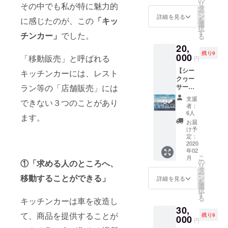
の名
リ
その中でも私が特に魅力的
②「dor
ト ⑥あ
タ
前・
ー
e
なたの
ン
ニック
詳細を見る
に感じたのが、この
「キッ
を
dore?」
お名前
選
ネーム
択
のス
をキッ
す
を備考
チンカー」
でした。
る
テッ
チン
欄に10
20,
カー
カーに
文字以
残り9
セット
000
載せま
「移動販売」と呼ばれる
内で記
円
③ポテ
す
入して
【シー
ト/ドリ
キッチンカーには、レスト
（中）
くださ
クヮー
ンク引
◇詳し
い。
ラン等の「店舗販売」には
サー
換券×5
くは本
セッ
④オリ
文中の
支援
できない３つのことがあり
ト】 ①
ジナルT
《リ
者：
感謝の
シャツ
ターン
6人
ます。
気持ち
＆
につい
お届
を込め
キャッ
て》を
け予
たお手
プ ⑤あ
定：
ご覧く
紙、ま
2020
なたの
ださ
年02
たは電
名前を
い。 ※
こ
月
話
車に載
の
①「求める人のところへ、
支援
リ
②「dor
せま
タ
時、必
ー
e
移動することができる」
す。
ン
ず備考
詳細を見る
を
dore?」
（中）
選
欄にご
択
のス
◇詳し
す
希望の
る
キッチンカーは車を改造し
テッ
くは本
お名前
30,
カー
文中の
をご記
て、商品を提供することが
残り9
セット
000
《リ
入くだ
円
③ポテ
ターン
さい