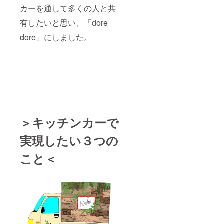
ブラウ
（応相
す。そ
カーを通して多くの人と共
ン、
談） ＊
れ以外
ダーク
場所：
はご負
有したいと思い、「dore
グリー
関東近
担くだ
ン）お
dore」にしました。
郊 ＊パ
さい。
選びく
トロン
（リ
ださ
の交通
ターン
い。
費や滞
には含
※「あな
在費に
まれま
たの名
つい
せ
前を車
て：最
ん。）
に載せ
寄駅か
日程が
ま
らの交
合わな
す。」
通費
い場合
の名
（バス
は「２
＞キッチンカーで
前・
代）は
人でラ
ニック
支給さ
ンチ/
実現したい３つの
ネーム
せて頂
ディ
を備考
きま
ナー」
こと＜
欄に10
す。そ
に変更
文字以
れ以外
しま
内で記
はご負
す。そ
入して
担くだ
いの際
くださ
さい。
の費用
い。 ＜
（リ
はこち
感謝祭
ターン
らで全
の詳細
には含
額負担
＞ ＊日
まれま
させて