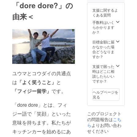
プ ⑥あ
て》を
「dore dore?」の
キャッ
なたの
ご覧く
プにつ
支援に関するよ
お名前
ださ
いても
由来＜
くある質問
をキッ
い。 ※
（サン
チン
支援
手数料はいく
ド、タ
カーに
時、ご
らかかります
ン、
載せま
希望のT
か？
ダーク
す（特
シャツ
ブラウ
大） ⑦
の種類
目標金額に届
ン、
感謝祭
（①〜
かなかった場
ダーク
に招待
④）サ
合どうなりま
グリー
⑧コウ
イズを
すか？
ン）
ダイと
お選び
※「あな
ユウマ
くださ
支援で困った
たの名
を１日
い。 ま
時はどこに相
前を車
ユウマとコウダイの共通点
使い放
た、
談したらいい
に載せ
題券 (公
キャッ
ですか？
は
「よく笑うこと」
と
ま
序良俗
プにつ
す。」
に反す
「フィジー留学」
です。
いても
の名
ヘルプページを
る内
（サン
前・
見る
容、法
ド、タ
ニック
「dore dore」とは、フィ
令に違
ン、
ネーム
反する
ダーク
を備考
ジー語で「笑顔」といった
このプロジェクト
内容な
ブラウ
欄に10
の問題報告は
こち
どはお
ン、
文字以
意味を持ちます。私たちが
受けで
ら
よりお問い合わ
ダーク
内で記
きませ
グリー
入して
キッチンカーを始めるにあ
せください
ん) ◇詳
ン）か
くださ