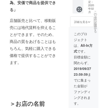
たお手
為、安価で商品を提供でき
レス」
定：
しくは
ン）か
紙、ま
2020
⑤オリ
本文中
らお選
年02
る」
たは電
ジナルT
の《リ
びくだ
こ
月
話
シャツ
の
ターン
さい。
リ
②「dor
＆ オリ
タ
につい
※「あな
ー
店舗販売と比べて、移動販
e
ジナル
ン
て》を
詳細を見る
たの名
を
dore?」
キャッ
選
ご覧く
前を車
売には地代賃料を抑えるこ
択
のス
プ ⑥あ
す
ださ
に載せ
る
テッ
なたの
い。 ※
このプロ
とができます。そのため、
ま
カー
お名前
支援
す。」
ジェクト
セット
をキッ
商品の質をあげることはも
時、必
の名
③ポテ
チン
ず備考
は、
All-In方
前・
ちろん、気軽に購入できる
ト/ドリ
カーに
欄にご
ニック
式
です。
ンク引
載せま
希望のT
ネーム
価格で提供することができ
換券×10
す
シャツ
目標金額に
を備考
④沖縄
（大）
の種類
欄に10
ます。
関わらず、
で捕獲
⑦感謝
を①〜
文字以
した
祭に招
④から
2019/09/27
内で記
「サメ
待 ⑧
お選び
入して
23:59:59
ま
の歯
キッチ
頂いた
くださ
ネック
ンカー
上、サ
でに集まっ
い。
レス」
の1日店
イズ・
た金額が
⑤オリ
長 ◇詳
色を備
ジナルT
しくは
考欄に
ファンディ
シャツ
本文中
ご記載
ングされま
＆ オリ
の《リ
くださ
＞お店の名前
ジナル
ターン
い。 ま
す。
キャッ
につい
た、