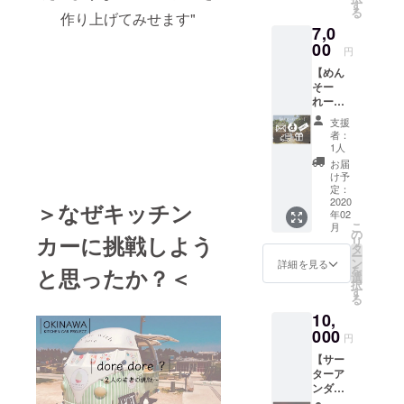
のス
て》を
す
る
作り上げてみせます"
テッ
ご覧く
7,0
カー
ださ
セット
00
い。
円
③ポテ
【めん
ト/ドリ
そー
ンク引
れー
換券×3
セッ
④オリ
支援
ト】 ①
ジナルT
者：
感謝の
シャツ
1人
気持ち
◇詳し
お届
を込め
くは本
け予
たお手
文中の
定：
紙、ま
2020
《リ
＞なぜキッチン
年02
たは電
ターン
こ
月
話
につい
の
カーに挑戦しよう
リ
②「dor
て》を
タ
ー
e
ご覧く
ン
詳細を見る
を
と思ったか？＜
dore?」
ださ
選
択
のス
い。 ※
す
る
テッ
支援
10,
カー
時、ご
セット
000
希望のT
円
③ポテ
シャツ
【サー
ト/ドリ
の種類
ターア
ンク引
（①〜
ンダ
換券×4
④）、
ギー