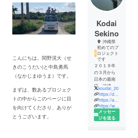
Kodai
Sekino
沖縄県
初めてのプ
ロジェクト
こんにちは。関野滉大（せ
です
２０１９年
きのこうだい)と中島勇馬
の３月から
（なかじまゆうま）です。
日本の最南
端、沖縄県
koudai_20
まずは、数あるプロジェク
でキッチン
https://doredore.okinawa/
トの中からこのページに目
カー始めま
https://ameblo.jp/jade-250
https://www.instagram.com/doredore_okinawa/?hl=ja
す！
を向けてくださり、ありが
メッセー
出会った人
とうございます。
ジを送る
に笑顔に
なってもら
えるような