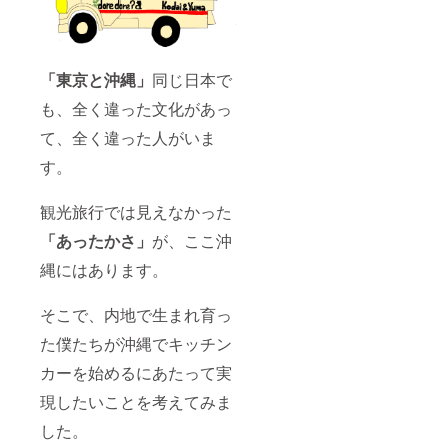
程：
せ
頂きま
2020年
ん。）
す。日
の春〜
日程が
程・場
夏頃の
合わな
所につ
予定
い場合
いては
「東京と沖縄」
同じ日本で
（応相
は「２
応相談
談） ＊
人でラ
も、全く違った文化があっ
となり
場所：
ンチ/
ます。
関東近
て、全く違った人がいま
ディ
郊 ＊パ
ナー」
す。
トロン
に変更
の交通
しま
費や滞
す。そ
観光旅行では見えなかった
在費に
の際の
つい
費用は
「あったかさ」
が、ここ沖
て：最
こちら
寄駅か
で全額
縄にはあります。
らの交
負担さ
通費
せて頂
（バス
そこで、内地で生まれ育っ
きま
代）は
す。日
た僕たちが沖縄でキッチン
支給さ
程・場
せて頂
所につ
カーを始めるにあたって実
きま
いては
す。そ
応相談
現したいことを考えてみま
れ以外
となり
はご負
ます。
した。
担くだ