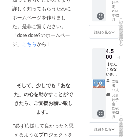
たお手
け予
品 ◇支援時備考
紙、ま
定：
詳しく知ってもらうために
欄にてご希望を
たは電
2020
ご記載くださ
年02
話
ホームページを作りまし
い。（お手紙、
こ
月
②「dor
の
または電話） ◇
リ
た。是非ご覧ください。
e
タ
詳しくは本文中
ー
dore?」
ン
詳細を見る
の《リターンに
を
「dore dore?のホームペー
のス
選
ついて》をご覧
択
テッ
す
ください。
ジ」
こちら
から！
る
カー
4,5
セット
③ポテ
00
円
ト/ドリ
【なん
ンク引
くるな
換券×3
いさー
④沖縄
セッ
で捕獲
支援
ト】 ①
そして、少しでも「あな
した
者：
感謝の
「サメ
11人
た」の心を動かすことがで
気持ち
の歯
お届
を込め
ネック
け予
きたら、ご支援お願い致し
たお手
レス」
定：
紙、ま
2020
◇詳し
ます。
年02
たは電
くは本
こ
月
話
文中の
の
リ
②「dor
《リ
タ
"必ず応援して良かったと思
ー
e
ターン
ン
詳細を見る
を
dore?」
につい
えるようなプロジェクトを
選
択