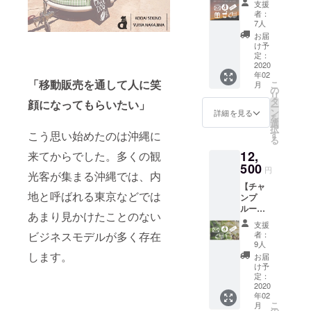
④あな
サイズ
支援
セッ
たのお
をお選
者：
ト】 ①
名前を
びくだ
7人
感謝の
キッチ
さい。
お届
気持ち
ンカー
け予
を込め
に載せ
定：
たお手
2020
ます
年02
紙、ま
（小）
「移動販売を通して人に笑
こ
月
たは電
⑤沖縄
の
リ
話
doredor
タ
顔になってもらいたい」
ー
②「dor
e? お土
ン
詳細を見る
を
e
産セッ
選
択
dore?」
ト ◇詳
こう思い始めたのは沖縄に
す
る
のス
しくは
12,
来てからでした。多くの観
テッ
本文中
カー
500
の《リ
円
光客が集まる沖縄では、内
セット
ターン
【チャ
③ポテ
につい
地と呼ばれる東京などでは
ンプ
ト/ドリ
て》を
ルー
ンク引
ご覧く
あまり見かけたことのない
セッ
換券×5
ださ
支援
ト】 ①
④冷凍
い。
ビジネスモデルが多く存在
者：
感謝の
タピオ
※「あな
9人
気持ち
カ 5杯
します。
たの名
お届
を込め
分 ⑤沖
前を車
け予
たお手
縄
定：
に載せ
紙、ま
2020
doredor
ま
年02
たは電
e? お土
す。」
こ
月
話
産セッ
の