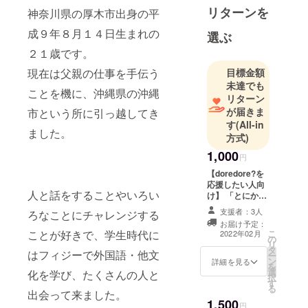
キッチン
リターンを
神奈川県の厚木市出身の平
カー作りを
成９年８月１４日生まれの
します。
選ぶ
「ずっと
２１歳です。
笑ってる」
現在は父親の仕事を手伝う
目標金額
が共通点の
未達でも
ことを機に、沖縄県の沖縄
コウダイと
リターン
ユウマの２
が届きま
市という所に引っ越してき
す
(All-in
人で活動
ました。
方式)
中。
1,000
円
【doredore?を
応援したい人向
人と話をすることやいろい
け】 「とにかく
がんばれ」と応
支援者：3人
ろなことにチャレンジする
援してくれる方
お届け予定：
に。お返しとし
ことが好きで、学生時代に
こ
2022年02月
の
て感謝のメール
リ
タ
をお送りしま
はフィジーで外国語・他文
ー
ン
す。
詳細を見る
を
選
化を学び、たくさんの人と
択
す
る
出会って来ました。
1,500
円