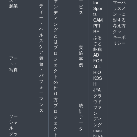
ァ
ー
マーハ
for
起業
テ
ン
ビ
ラスメ
Spor
ィ
デ
ス
ントに
ts
ー
ィ
対する
CAM
・
ン
考え方
PFI
ヘ
グ
クッ
RE
ル
と
キーポ
ふる
ス
は
リシー
さと
ケ
プ
実
納税
ア
ロ
施
AD
アー
舞
ジ
事
FOR
ト・
台
ェ
例
ALL
写真
・
ク
HIO
パ
ト
KOS
フ
の
HI
ォ
作
JFA
ー
り
クラ
マ
方
ウド
ン
プ
統
ファ
ス
ロ
計
ン
ソー
ジ
デ
ディ
シャ
ェ
ー
ング
ル
ク
タ
mac
グッ
ト
hi-ya