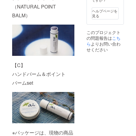
キイチ
ツロ
（NATURAL POINT
ゴ種子
ウ、ア
ヘルプページを
油、ア
イエキ
BALM）
見る
ボカド
ス ＜使
油、ア
用期限
イエキ
＞ 1年
このプロジェクト
ス ＜使
間
の問題報告は
こち
用期限
＞ 1年
ら
よりお問い合わ
間 ★ナ
せください
チュラ
ルハン
ドバー
【C】
ム
（10g）
ハンドバーム＆ポイント
ｘ1個
ホホバ
バームset
種子
油、ア
ンズ核
油、ミ
ツロ
ウ、ア
イエキ
ス ＜使
用期限
＞ 1年
※パッケージは、現物の商品
間