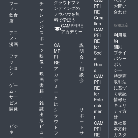
クラウドファ
フー
チ
PFI
お問い
ンディングの
ド・
ャ
RE
合わせ
ノウハウを無
飲食
レ
Crea
料で学ぼう
店
ン
tion
各種規定
CAMPFIRE
ジ
CAM
アカデミー
アニ
ス
利用規
PFI
メ・
ポ
約
RE
漫画
ー
CA
説
細則
for
ツ
MP
明
プライ
Soci
ファ
映
FI
会
バシー
al
ッ
像
RE
・
ポリ
Goo
ショ
・
ア
相
シー
d
ン
映
カ
談
特定商
CAM
画
デ
会
取引法
PFI
ゲー
書
ミ
に基づ
RE
ム・
籍
ー
く表記
for
サー
・
と
情報セ
Ente
ビス
雑
は
キュリ
rtain
開発
誌
ク
サ
ティ方
men
出
ラ
ポ
針
t
版
ウ
ー
反社基
CAM
ビジ
ビ
ド
ト
本方針
PFI
ネ
ュ
フ
サ
カスタ
RE
ス・
ー