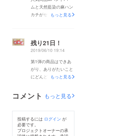
ムと天然藍染の麻ハン
カチがセットになった
もっと見る
ギフトをご用意しまし
た！母の日や父の日な
どの記念日に、贈って
残り21日！
みませんか？数量限定
2019/06/10 19:14
で藍染麻マスクも販売
しています。ぜひ一度
第1弾の商品はできあ
オンラインショップを
がり、ありがたいこと
ご覧ください
にどんどんお客様の手
もっと見る
(๑&gt;◡&lt;๑)https://ai
に渡っています！第2
-tokushima.stores.jp/
弾の商品も予定通り、
コメント
もっと見る
今月に発注できそうで
す♪支援率100％越え
を目指して頑張ってい
投稿するには
ログイン
が
きます^^よろしくお願
必要です。
いします！
プロジェクトオーナーの承