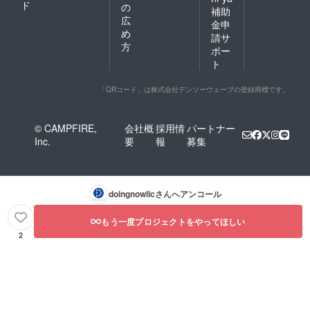
ド
の
補助
広
金申
め
請サ
方
ポー
ト
「QRコード」は株式会社デンソーウェーブの登録商標です。
© CAMPFIRE,
会社概
採用情
パートナー
Inc.
要
報
募集
doingnowllc
さんへアンコール
もう一度プロジェクトをやってほしい
2