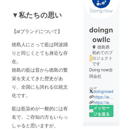
▼私たちの思い
doingn
【aiブランドについて】
owllc
徳島人にとって藍は阿波踊
徳島県
りと同じくとても身近な存
初めてのプ
ロジェクト
在。
です
徳島の藍は昔から徳島の繁
Doing now合
同会社
栄を支えてきた歴史があ
り、全国にも誇れる伝統文
住所：
doingnow4
化です。
〒7793602
https://www.doing-now.com/
徳島県美馬
https://www.instagram.com/doing_now_llc/?hl=ja
メッセー
藍は藍染めが一般的には有
市脇町猪尻
ジを送る
字道犬15-5
名で、ご存知の方もいらっ
しゃると思いますが、
取扱商品：