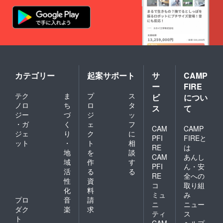
カテゴリー
起案サポート
サ
CAMP
ー
FIRE
テク
ま
プ
ス
ビ
につい
ノロ
ち
ロ
タ
ス
て
ジー
づ
ジ
ッ
・ガ
く
ェ
フ
CAM
CAMP
ジェ
り
ク
に
PFI
FIREと
ット
・
ト
相
RE
は
地
を
談
CAM
あんし
域
作
す
PFI
ん・安
活
る
る
RE
全への
性
資
コ
取り組
化
料
ミュ
み
プロ
音
請
ニ
ニュー
ダク
楽
求
ティ
ス
ト
CAM
ヘルプ