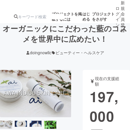
新
ロ
規
グ
会
プロジェクトを掲
はじ
プロジェクト
/
載するには
める
をさがす
イ
員
ン
登
オーガニックにこだわった藍のコス
録
メを世界中に広めたい！
人気のプロ
注目のリ
注目の新着プロ
募集終了が近いプ
もうすぐ公開
doingnowllc
ビューティー・ヘルスケア
ジェクト
ターン
ジェクト
ロジェクト
されます
アート・写真
音楽
現在の支援総
額
197,
テクノロジー・ガジェット
ゲーム・サ
000
映像・映画
書籍・雑誌
ビジネス・起業
チャレンジ