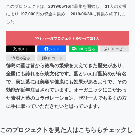
このプロジェクトは、
2019/05/16
に募集を開始し、
31
人の支援
により
197,000
円の資金を集め、
2019/06/30
に募集を終了しま
した
もう一度プロジェクトをやってほしい
ポスト
シェア
LINEで送る
URLコピー
埋め込み
QRコード
徳島の藍は昔から徳島の繁栄を支えてきた歴史があり、
全国にも誇れる伝統文化です。藍といえば藍染めが有名
で、実は藍には美容や健康にも効果があるようで、その
効能が近年注目されています。オーガニックにこだわっ
た素材と藍のコラボレーション。ぜひ一人でも多くの方
に手に取っていただきたいと思っています。
このプロジェクトを見た人はこちらもチェックし