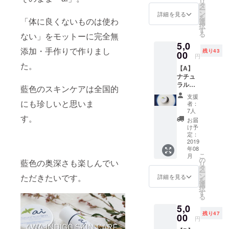
リ
タ
ー
ン
詳細を見る
を
「体に良くないものは使わ
選
択
す
る
ない」をモットーに完全無
5,0
添加・手作りで作りまし
残り43
00
円
た。
【A】
ナチュ
ラルハ
藍色のスキンケアは全国的
ンド
支援
バーム
にも珍しいと思いま
者：
とお礼
7人
す。
のメッ
お届
セージ
け予
ーーー
定：
ーー ナ
2019
年08
チュラ
こ
月
ルハン
の
藍色の奥深さも楽しんでい
リ
ドバー
タ
ー
ム
ン
ただきたいです。
詳細を見る
を
（10g）
選
択
ホホバ
す
る
種子
5,0
油、ア
残り47
ンズ核
00
円
油、ミ