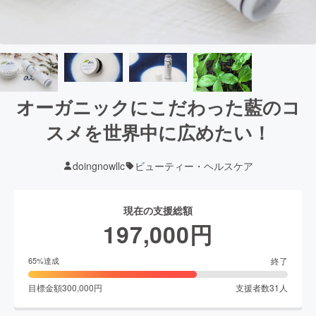
オーガニックにこだわった藍のコ
スメを世界中に広めたい！
doingnowllc
ビューティー・ヘルスケア
現在の支援総額
197,000
円
終了
65
%達成
目標金額
300,000
円
支援者数
31
人