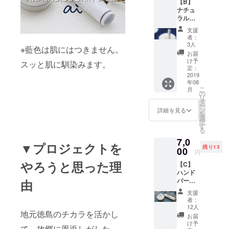
【B】
ツロ
ナチュ
ウ、香
ラルポ
料（天
イント
然エッ
支援
バーム
セン
者：
とお礼
シャル
3人
※藍色は肌にはつきません。
のメッ
オイ
お届
セージ
ル：た
け予
スッと肌に馴染みます。
ーーー
そがれ
定：
ーー ナ
2019
ブレン
年08
チュラ
ド
こ
月
ルポイ
1%）、
の
リ
ント
アイエ
タ
ー
バーム
キス ＜
ン
詳細を見る
を
（4g）
使用期
選
択
ホホバ
限＞ 1
す
る
種子
年間
7,0
油、ア
▼プロジェクトを
残り13
ンズ核
00
円
油、ミ
やろうと思った理
【C】
ツロ
ハンド
ウ、シ
バーム
由
ア脂、
＆ポイ
ヨー
支援
ント
ロッパ
者：
バーム
キイチ
12人
地元徳島のチカラを活かし
setとお
ゴ種子
お届
礼の
油、ア
け予
て、故郷に恩返しがした