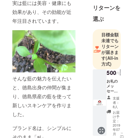
実は藍には美容・健康にも
徳島の藍を
リターンを
使ったスキ
効果があり、その効能が近
ンケアプロ
選ぶ
年注目されています。
ダクツ
目標金額
未達でも
リターン
が届きま
す
(All-in
方式)
500
円
そんな藍の魅力を伝えたい
お礼の
メッ
と、徳島出身の仲間が集ま
セージ
り、徳島県産の藍を使って
をメー
支援
ルにて
者：
新しいスキンケアを作りま
お送り
8人
いたし
お届
した。
ます！
け予
定：
2019
ブランド名は、シンプルに
年07
こ
月
そのまま「ai」。
の