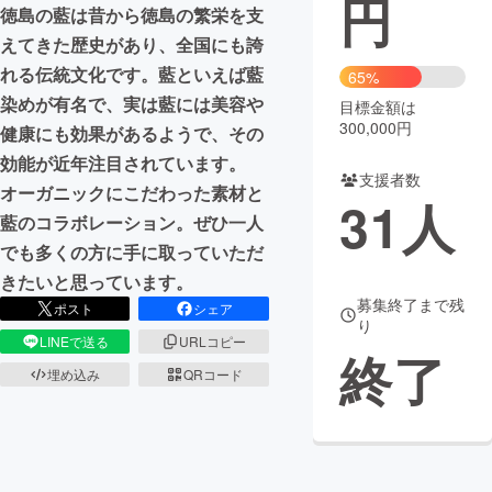
円
徳島の藍は昔から徳島の繁栄を支
まちづくり・地域活性化
えてきた歴史があり、全国にも誇
れる伝統文化です。藍といえば藍
65%
染めが有名で、実は藍には美容や
目標金額は
CAMPFIRE for Social Good
CAMPFIRE Creation
300,000円
健康にも効果があるようで、その
CAMPFIREふるさと納税
machi-ya
コミュニティ
効能が近年注目されています。
支援者数
オーガニックにこだわった素材と
31
人
藍のコラボレーション。ぜひ一人
でも多くの方に手に取っていただ
きたいと思っています。
募集終了まで残
ポスト
シェア
り
LINEで送る
URLコピー
終了
埋め込み
QRコード