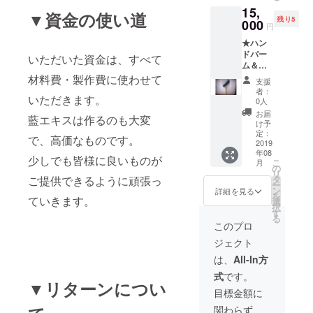
ゴ種子
15,
メージ
油、ア
▼資金の使い道
残り5
とな
000
ボカド
円
り、柄
油、ア
★ハン
等はお
イエキ
ドバー
任せに
ス 無香
いただいた資金は、すべて
ム＆ポ
なりま
料 ＜使
イント
材料費・製作費に使わせて
す。 ★
用期限
支援
バーム
お礼の
＞ 1年
者：
いただきます。
set ★藍
メッ
間 ★ナ
0人
染の丸
セージ
チュラ
お届
藍エキスは作るのも大変
亀うち
ーーー
ルハン
け予
わ
ーー ～
定：
ドバー
で、高価なものです。
（柄：
2019
ハンド
ム
年08
藍染な
バーム
（10g）
少しでも皆様に良いものが
こ
月
し） ※
＆ポイ
の
ｘ1個
リ
うちわ
ント
ご提供できるように頑張っ
タ
ホホバ
ー
は、完
バーム
ン
種子
詳細を見る
を
ていきます。
全手作
set内容
選
油、ア
択
りの
～ ★ナ
す
ンズ核
る
為、写
チュラ
油、ミ
このプロ
真はイ
ルポイ
ツロ
ジェクト
メージ
ント
ウ、香
とな
バーム
料（天
は、
All-In方
り、柄
（4g）
然エッ
式
です。
等はお
ｘ1個
セン
▼リターンについ
任せに
ホホバ
シャル
目標金額に
なりま
種子
オイ
関わらず、
す。 ★
油、ア