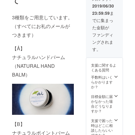
て
ル：た
お礼の
ンズ核
そがれ
2019/06/30
メッ
油、ミ
ブレン
23:59:59
ま
セージ
ツロ
ド
3種類をご用意しています。
ーーー
ウ、シ
1%）、
でに集まっ
ーー ～
ア脂、
アイエ
（すべてにお礼のメールが
た金額が
ハンド
ヨー
キス ＜
バーム
ロッパ
つきます）
使用期
ファンディ
＆ポイ
キイチ
限＞ 1
ングされま
ント
ゴ種子
年間
バーム
【Å】
油、ア
す。
set内容
ボカド
ナチュラルハンドバーム
～ ★ナ
油、ア
チュラ
イエキ
（NATURAL HAND
支援に関するよ
ルポイ
ス ＜使
くある質問
ント
用期限
BALM）
バーム
＞ 1年
手数料はいく
（4g）
間 ★ナ
らかかります
ｘ1個
チュラ
か？
ホホバ
ルハン
種子
ドバー
目標金額に届
油、ア
ム
かなかった場
ンズ核
（10g）
合どうなりま
油、ミ
ｘ1個
すか？
ツロ
ホホバ
ウ、シ
種子
支援で困った
【B】
ア脂、
油、ア
時はどこに相
ヨー
ンズ核
談したらいい
ナチュラルポイントバーム
ロッパ
油、ミ
ですか？