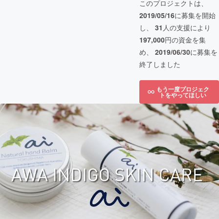
このプロジェクトは、
2019/05/16
に募集を開始
し、
31
人の支援により
197,000
円の資金を集
め、
2019/06/30
に募集を
終了しました
もう一度プロジェク
トをやってほしい