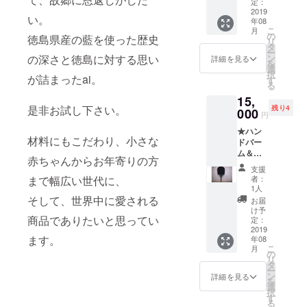
メッ
ボカド
定：
セージ
2019
油、ア
い。
年08
ーーー
イエキ
こ
月
ーー ～
ス 無香
の
徳島県産の藍を使った歴史
リ
ハンド
料 ＜使
タ
ー
バーム
用期限
の深さと徳島に対する思い
ン
詳細を見る
を
＆ポイ
＞ 1年
選
択
が詰まったai。
ント
間
す
る
バーム
15,
set内容
是非お試し下さい。
残り4
～ ★ナ
000
円
チュラ
★ハン
ルポイ
材料にもこだわり、小さな
ドバー
ント
ム＆ポ
バーム
赤ちゃんからお年寄りの方
イント
（4g）
支援
バーム
ｘ1個
まで幅広い世代に、
者：
set ★藍
ホホバ
1人
染の丸
種子
そして、世界中に愛される
お届
亀うち
油、ア
け予
商品でありたいと思ってい
わ
ンズ核
定：
（柄：
2019
油、ミ
ます。
年08
藍染）
ツロ
こ
月
※うちわ
ウ、シ
の
リ
は、完
ア脂、
タ
ー
全手作
ヨー
ン
詳細を見る
を
りの
ロッパ
選
択
為、写
キイチ
す
る
真はイ