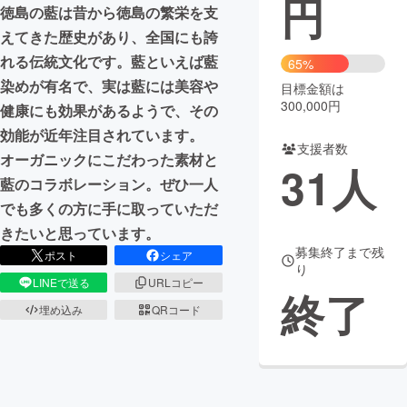
円
徳島の藍は昔から徳島の繁栄を支
まちづくり・地域活性化
えてきた歴史があり、全国にも誇
れる伝統文化です。藍といえば藍
65%
染めが有名で、実は藍には美容や
目標金額は
CAMPFIRE for Social Good
CAMPFIRE Creation
300,000円
健康にも効果があるようで、その
CAMPFIREふるさと納税
machi-ya
コミュニティ
効能が近年注目されています。
支援者数
オーガニックにこだわった素材と
31
人
藍のコラボレーション。ぜひ一人
でも多くの方に手に取っていただ
きたいと思っています。
募集終了まで残
ポスト
シェア
り
LINEで送る
URLコピー
終了
埋め込み
QRコード