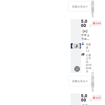
リ
タ
ー
ン
詳細を見る
を
選
択
す
る
5,0
残り43
00
円
【A】
ナチュ
ラルハ
ンド
支援
バーム
者：
とお礼
7人
のメッ
お届
セージ
け予
ーーー
定：
ーー ナ
2019
年08
チュラ
こ
月
ルハン
の
リ
ドバー
タ
ー
ム
ン
詳細を見る
を
（10g）
選
択
ホホバ
す
る
種子
5,0
油、ア
残り47
ンズ核
00
円
油、ミ