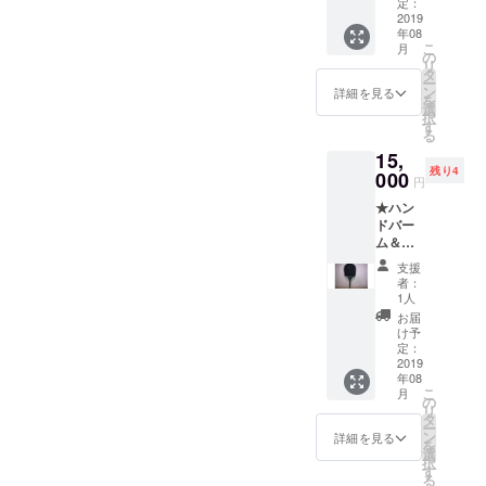
メッ
ボカド
定：
セージ
2019
油、ア
年08
ーーー
イエキ
こ
月
ーー ～
ス 無香
の
リ
ハンド
料 ＜使
タ
ー
バーム
用期限
ン
詳細を見る
を
＆ポイ
＞ 1年
選
択
ント
間
す
る
バーム
15,
set内容
残り4
～ ★ナ
000
円
チュラ
★ハン
ルポイ
ドバー
ント
ム＆ポ
バーム
イント
（4g）
支援
バーム
ｘ1個
者：
set ★藍
ホホバ
1人
染の丸
種子
お届
亀うち
油、ア
け予
わ
ンズ核
定：
（柄：
2019
油、ミ
年08
藍染）
ツロ
こ
月
※うちわ
ウ、シ
の
リ
は、完
ア脂、
タ
ー
全手作
ヨー
ン
詳細を見る
を
りの
ロッパ
選
択
為、写
キイチ
す
る
真はイ