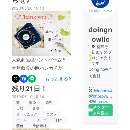
2020/05/28 10:18
doingn
owllc
徳島県
初めてのプ
ロジェクト
人気商品aiハンドバームと
です
天然藍染の麻ハンカチが
Doing now合
セットになったギフトをご
同会社
もっと見る
用意しました！母の日や父
残り21日！
住所：
doingnow4
の日などの記念日に、贈っ
〒7793602
https://www.doing-now.com/
2019/06/10 19:14
てみませんか？数量限定で
徳島県美馬
https://www.instagram.com/doing_now_llc/?hl=ja
藍
藍染
徳島
メッセー
市脇町猪尻
藍染麻マスクも販売してい
天然
素材
ジを送る
字道犬15-5
オーガニック
コスメ
ます。ぜひ一度オンライン
バーム
リップ
日本
ショップをご覧ください
藍色
天然素材
取扱商品：