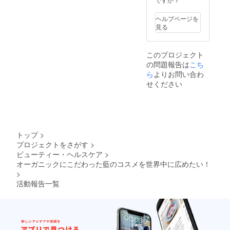
キイチ
ツロ
ゴ種子
ウ、ア
ヘルプページを
油、ア
イエキ
見る
ボカド
ス ＜使
油、ア
用期限
イエキ
＞ 1年
このプロジェクト
ス ＜使
間
の問題報告は
こち
用期限
＞ 1年
ら
よりお問い合わ
間 ★ナ
せください
チュラ
ルハン
ドバー
ム
（10g）
ｘ1個
トップ
>
ホホバ
プロジェクトをさがす
>
種子
ビューティー・ヘルスケア
>
油、ア
ンズ核
オーガニックにこだわった藍のコスメを世界中に広めたい！
油、ミ
>
ツロ
活動報告一覧
ウ、ア
イエキ
ス ＜使
用期限
＞ 1年
間