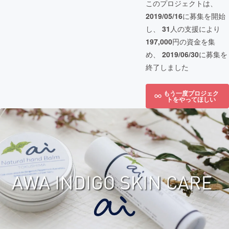
このプロジェクトは、
2019/05/16
に募集を開始
し、
31
人の支援により
197,000
円の資金を集
め、
2019/06/30
に募集を
終了しました
もう一度プロジェク
トをやってほしい