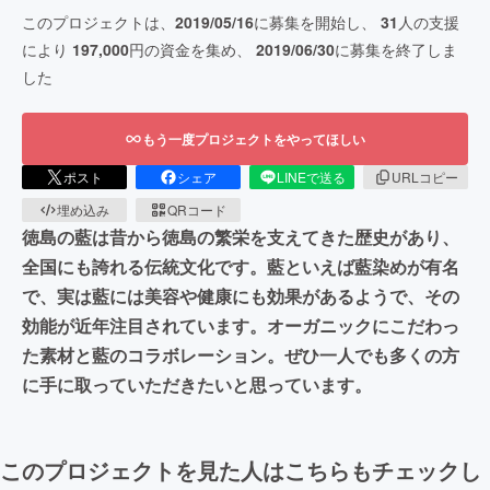
このプロジェクトは、
2019/05/16
に募集を開始し、
31
人の支援
により
197,000
円の資金を集め、
2019/06/30
に募集を終了しま
した
もう一度プロジェクトをやってほしい
ポスト
シェア
LINEで送る
URLコピー
埋め込み
QRコード
徳島の藍は昔から徳島の繁栄を支えてきた歴史があり、
全国にも誇れる伝統文化です。藍といえば藍染めが有名
で、実は藍には美容や健康にも効果があるようで、その
効能が近年注目されています。オーガニックにこだわっ
た素材と藍のコラボレーション。ぜひ一人でも多くの方
に手に取っていただきたいと思っています。
このプロジェクトを見た人はこちらもチェックし