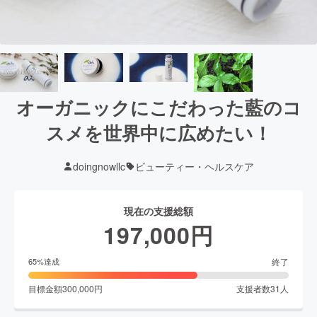
オーガニックにこだわった藍のコ
スメを世界中に広めたい！
doingnowllc
ビューティー・ヘルスケア
現在の支援総額
197,000
円
終了
65
%達成
目標金額
300,000
円
支援者数
31
人