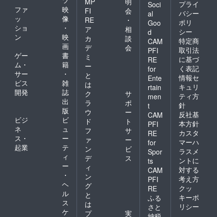
MP
明
プライ
Soci
ファ
映
FI
会
バシー
al
ッ
像
RE
・
ポリ
Goo
ショ
・
ア
相
シー
d
ン
映
カ
談
特定商
CAM
画
デ
会
取引法
PFI
ゲー
書
ミ
に基づ
RE
ム・
籍
ー
く表記
for
サー
・
と
情報セ
Ente
ビス
雑
は
キュリ
rtain
開発
誌
ク
サ
ティ方
men
出
ラ
ポ
針
t
版
ウ
ー
反社基
CAM
ビジ
ビ
ド
ト
本方針
PFI
ネ
ュ
フ
サ
カスタ
RE
ス・
ー
ァ
ー
マーハ
for
起業
テ
ン
ビ
ラスメ
Spor
ィ
デ
ス
ントに
ts
ー
ィ
対する
CAM
・
ン
考え方
PFI
ヘ
グ
クッ
RE
ル
と
キーポ
ふる
ス
は
リシー
さと
ケ
プ
実
納税