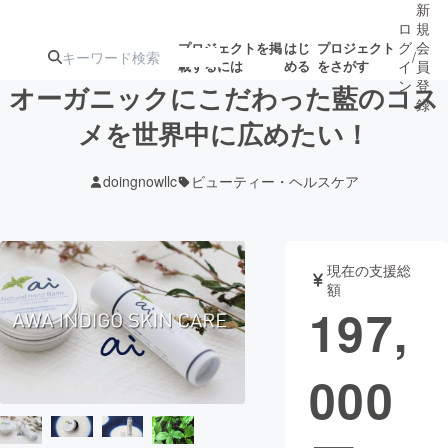
新
ロ
規
グ
会
プロジェクトを掲
はじ
プロジェクト
/
載するには
める
をさがす
イ
員
ン
登
オーガニックにこだわった藍のコス
録
メを世界中に広めたい！
人気のプロ
注目のリ
注目の新着プロ
募集終了が近いプ
もうすぐ公開
doingnowllc
ビューティー・ヘルスケア
ジェクト
ターン
ジェクト
ロジェクト
されます
アート・写真
音楽
現在の支援総
額
197,
テクノロジー・ガジェット
ゲーム・サ
000
映像・映画
書籍・雑誌
ビジネス・起業
チャレンジ