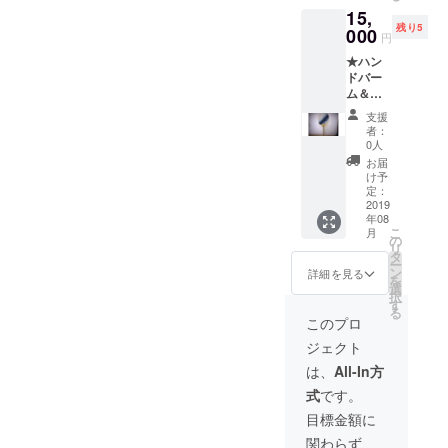
ゴ種子
15,
メージ
油、ア
残り5
とな
000
ボカド
円
り、柄
油、ア
★ハン
等はお
イエキ
ドバー
任せに
ス 無香
ム＆ポ
なりま
料 ＜使
イント
す。 ★
用期限
支援
バーム
お礼の
＞ 1年
者：
set ★藍
メッ
間 ★ナ
0人
染の丸
セージ
チュラ
お届
亀うち
ーーー
ルハン
け予
わ
ーー ～
定：
ドバー
（柄：
2019
ハンド
ム
年08
藍染な
バーム
（10g）
こ
月
し） ※
＆ポイ
の
ｘ1個
リ
うちわ
ント
タ
ホホバ
ー
は、完
バーム
ン
種子
詳細を見る
を
全手作
set内容
選
油、ア
択
りの
～ ★ナ
す
ンズ核
る
為、写
チュラ
油、ミ
このプロ
真はイ
ルポイ
ツロ
ジェクト
メージ
ント
ウ、香
とな
バーム
料（天
は、
All-In方
り、柄
（4g）
然エッ
式
です。
等はお
ｘ1個
セン
任せに
ホホバ
シャル
目標金額に
なりま
種子
オイ
関わらず、
す。 ★
油、ア