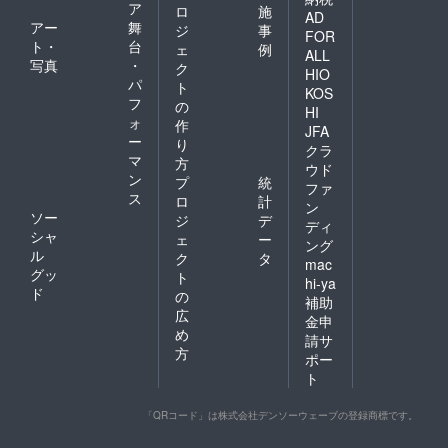
ア
ロ
施
AD
アー
舞
ジ
事
FOR
ト・
台
ェ
例
ALL
写真
・
ク
HIO
パ
ト
KOS
フ
の
HI
ォ
作
JFA
ー
り
クラ
マ
方
ウド
ン
プ
統
ファ
ス
ロ
計
ン
ソー
ジ
デ
ディ
シャ
ェ
ー
ング
ル
ク
タ
mac
グッ
ト
hi-ya
ド
の
補助
広
金申
め
請サ
方
ポー
ト
「QRコード」は株式会社デンソーウェーブの登録商標です。