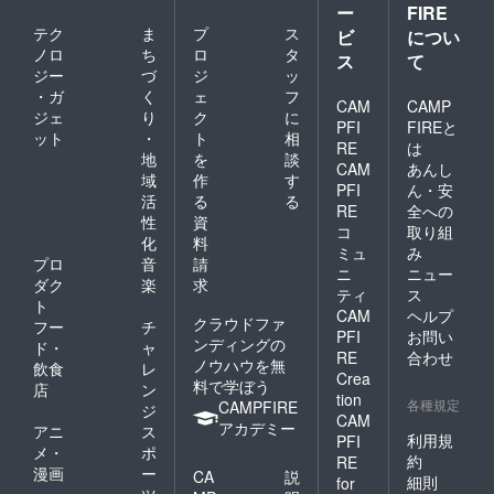
ー
FIRE
テク
ま
プ
ス
ビ
につい
ノロ
ち
ロ
タ
ス
て
ジー
づ
ジ
ッ
・ガ
く
ェ
フ
CAM
CAMP
ジェ
り
ク
に
PFI
FIREと
ット
・
ト
相
RE
は
地
を
談
CAM
あんし
域
作
す
PFI
ん・安
活
る
る
RE
全への
性
資
コ
取り組
化
料
ミュ
み
プロ
音
請
ニ
ニュー
ダク
楽
求
ティ
ス
ト
CAM
ヘルプ
クラウドファ
フー
チ
PFI
お問い
ンディングの
ド・
ャ
RE
合わせ
ノウハウを無
飲食
レ
Crea
料で学ぼう
店
ン
tion
各種規定
CAMPFIRE
ジ
CAM
アカデミー
アニ
ス
利用規
PFI
メ・
ポ
約
RE
漫画
ー
CA
説
細則
for
ツ