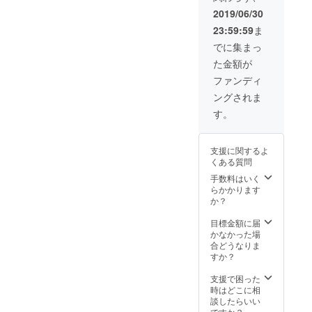
ル：た
お礼の
ンズ核
そがれ
2019/06/30
メッ
油、ミ
ブレン
23:59:59
ま
セージ
ツロ
ド
ーーー
ウ、シ
1%）、
でに集まっ
ーー ～
ア脂、
アイエ
た金額が
ハンド
ヨー
キス ＜
バーム
ロッパ
使用期
ファンディ
＆ポイ
キイチ
限＞ 1
ングされま
ント
ゴ種子
年間
バーム
油、ア
す。
set内容
ボカド
～ ★ナ
油、ア
チュラ
イエキ
支援に関するよ
ルポイ
ス ＜使
くある質問
ント
用期限
バーム
＞ 1年
手数料はいく
（4g）
間 ★ナ
らかかります
ｘ1個
チュラ
か？
ホホバ
ルハン
種子
ドバー
目標金額に届
油、ア
ム
かなかった場
ンズ核
（10g）
合どうなりま
油、ミ
ｘ1個
すか？
ツロ
ホホバ
ウ、シ
種子
支援で困った
ア脂、
油、ア
時はどこに相
ヨー
ンズ核
談したらいい
ロッパ
油、ミ
ですか？