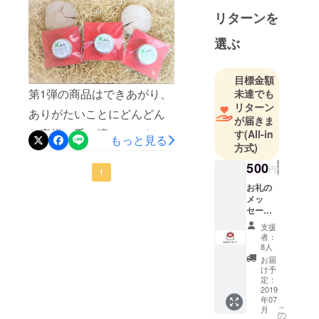
(๑&gt;◡&lt;๑)https://ai-
徳島の藍を
リターンを
使ったスキ
tokushima.stores.jp/
ンケアプロ
選ぶ
ダクツ
目標金額
第1弾の商品はできあがり、
未達でも
リターン
ありがたいことにどんどん
が届きま
お客様の手に渡っていま
す
(All-in
もっと見る
方式)
す！第2弾の商品も予定通
500
円
り、今月に発注できそうで
1
お礼の
す♪支援率100％越えを目指
メッ
セージ
して頑張っていきます^^よ
をメー
支援
ろしくお願いします！
ルにて
者：
お送り
8人
いたし
お届
ます！
け予
定：
2019
年07
こ
月
の