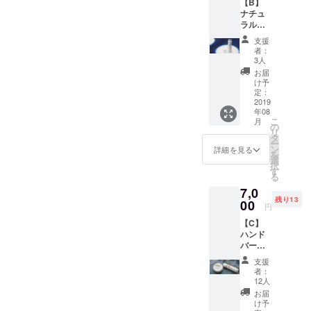
【B】
ツロ
ナチュ
ウ、香
ラルポ
料（天
イント
然エッ
支援
バーム
セン
者：
とお礼
シャル
3人
のメッ
オイ
お届
セージ
ル：た
け予
ーーー
そがれ
定：
ーー ナ
2019
ブレン
年08
チュラ
ド
こ
月
ルポイ
1%）、
の
リ
ント
アイエ
タ
ー
バーム
キス ＜
ン
詳細を見る
を
（4g）
使用期
選
択
ホホバ
限＞ 1
す
る
種子
年間
7,0
油、ア
残り13
ンズ核
00
円
油、ミ
【C】
ツロ
ハンド
ウ、シ
バーム
ア脂、
＆ポイ
ヨー
支援
ント
ロッパ
者：
バーム
キイチ
12人
setとお
ゴ種子
お届
礼の
油、ア
け予