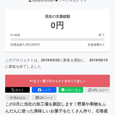
fukayanousan
ソーシャルグッド
現在の支援総額
0
円
終了
0
%達成
目標金額
1,000,000
円
支援者数
0
人
このプロジェクトは、
2019/03/25
に募集を開始し、
2019/06/12
に募集を終了しました
もう一度プロジェクトをやってほしい
ポスト
シェア
LINEで送る
URLコピー
埋め込み
QRコード
この3月に当社の加工場を新設します！野菜や果物をふ
んだんに使った美味しいお菓子をたくさん作り、石巻産