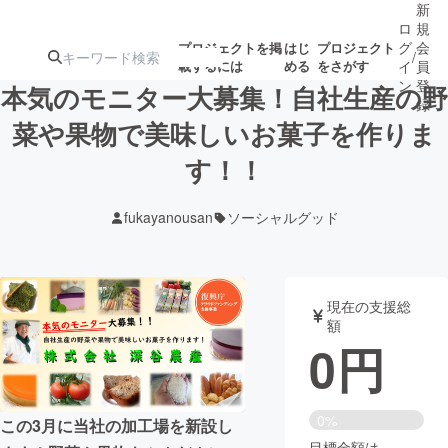
新
ロ
規
グ
会
プロジェクトを掲
はじ
プロジェクト
/
載するには
める
をさがす
イ
員
ン
登
本気のモニター大募集！自社生産の野
録
菜や果物で美味しいお菓子を作りま
す！！
人気のプロ
注目のリ
注目の新着プロ
募集終了が近いプ
もうすぐ公開
ジェクト
ターン
ジェクト
ロジェクト
されます
fukayanousan
ソーシャルグッド
アート・写真
音楽
現在の支援総
テクノロジー・ガジェット
ゲーム・サ
額
0
円
映像・映画
書籍・雑誌
0%
この3月に当社の加工場を新設し
ビジネス・起業
チャレンジ
目標金額は