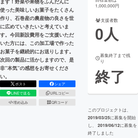
ます！野菜や果物をふんだんに
1,000,000円
使った美味しいお菓子をたくさん
まちづくり・地域活性化
作り、石巻産の農産物の良さを世
支援者数
0
人
に広めていきたいと考えていま
CAMPFIRE for Social Good
CAMPFIRE Creation
す。今回新設費用をご支援いただ
CAMPFIREふるさと納税
machi-ya
コミュニティ
いた方には、この加工場で作った
お菓子を継続的にお送りします。
募集終了まで残
次回の製品に活かしますので、是
り
非”本気”の感想をお寄せくださ
終了
い。
ポスト
シェア
LINEで送る
URLコピー
埋め込み
QRコード
このプロジェクトは、
2019/03/25
に募集を開始
し、
2019/06/12
に募集を
終了しました