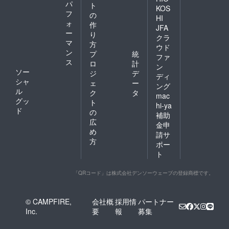
パ
ト
KOS
フ
の
HI
ォ
作
JFA
ー
り
クラ
マ
方
ウド
ン
プ
統
ファ
ス
ロ
計
ン
ソー
ジ
デ
ディ
シャ
ェ
ー
ング
ル
ク
タ
mac
グッ
ト
hi-ya
ド
の
補助
広
金申
め
請サ
方
ポー
ト
「QRコード」は株式会社デンソーウェーブの登録商標です。
© CAMPFIRE,
会社概
採用情
パートナー
Inc.
要
報
募集