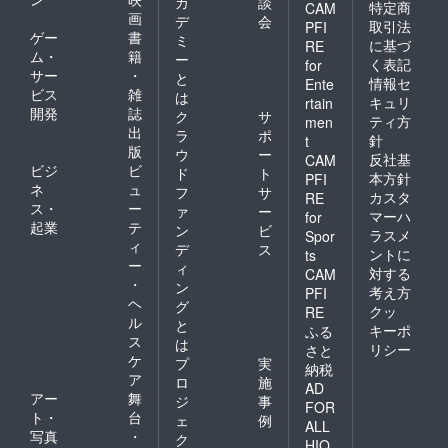
カ
談
特定商
CAM
画
デ
会
取引法
PFI
ゲー
書
ミ
に基づ
RE
ム・
籍
ー
く表記
for
サー
・
と
情報セ
Ente
ビス
雑
は
キュリ
rtain
開発
誌
ク
サ
ティ方
men
出
ラ
ポ
針
t
版
ウ
ー
反社基
CAM
ビジ
ビ
ド
ト
本方針
PFI
ネ
ュ
フ
サ
カスタ
RE
ス・
ー
ァ
ー
マーハ
for
起業
テ
ン
ビ
ラスメ
Spor
ィ
デ
ス
ントに
ts
ー
ィ
対する
CAM
・
ン
考え方
PFI
ヘ
グ
クッ
RE
ル
と
キーポ
ふる
ス
は
リシー
さと
ケ
プ
実
納税
ア
ロ
施
AD
アー
舞
ジ
事
FOR
ト・
台
ェ
例
ALL
写真
・
ク
HIO