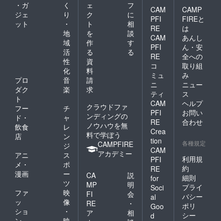
・ガ
く
ェ
フ
CAM
CAMP
ジェ
り
ク
に
PFI
FIREと
ット
・
ト
相
RE
は
地
を
談
CAM
あんし
域
作
す
PFI
ん・安
活
る
る
RE
全への
性
資
コ
取り組
化
料
ミュ
み
プロ
音
請
ニ
ニュー
ダク
楽
求
ティ
ス
ト
CAM
ヘルプ
クラウドファ
フー
チ
PFI
お問い
ンディングの
ド・
ャ
RE
合わせ
ノウハウを無
飲食
レ
Crea
料で学ぼう
店
ン
tion
各種規定
CAMPFIRE
ジ
CAM
アカデミー
アニ
ス
利用規
PFI
メ・
ポ
約
RE
漫画
ー
CA
説
細則
for
ツ
MP
明
プライ
Soci
ファ
映
FI
会
バシー
al
ッ
像
RE
・
ポリ
Goo
ショ
・
ア
相
シー
d
ン
映