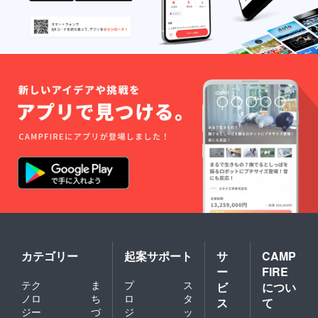
カテゴリー
起案サポート
サ
CAMP
ー
FIRE
テク
ま
プ
ス
ビ
につい
ノロ
ち
ロ
タ
ス
て
ジー
づ
ジ
ッ