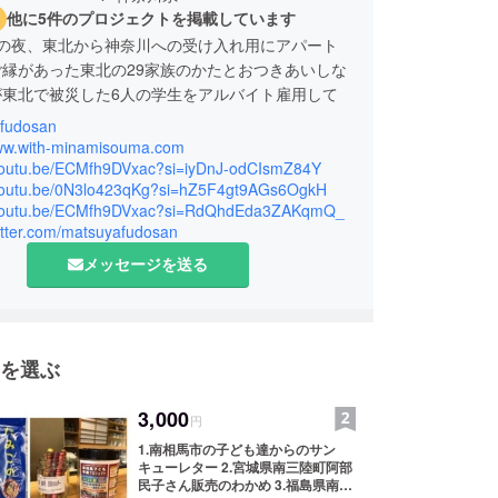
他に5件のプロジェクトを掲載しています
3.11の夜、東北から神奈川への受け入れ用にアパート
縁があった東北の29家族のかたとおつきあいしな
が東北で被災した6人の学生をアルバイト雇用して
。
fudosan
www.with-minamisouma.com
から継続して主に宮城県南三陸町でボランティ活動を
/youtu.be/ECMfh9DVxac?si=iyDnJ-odCIsmZ84Y
/youtu.be/0N3lo423qKg?si=hZ5F4gt9AGs6OgkH
す。並行して、いまは福島県南相馬市から神奈川県
/youtu.be/ECMfh9DVxac?si=RdQhdEda3ZAKqmQ_
子ども達を全額チャリティで招待する保養活動を始
witter.com/matsuyafudosan
になります。
メッセージを送る
や秦野市の教育委員会様をはじめとして本当に多く
かげでプロジェクトの実現ができております。本当
とうございます。
を選ぶ
相馬市から子ども達を招待させていただくのも今年
ります。秋に災害ボランティア活動を4年の宮城県
3,000
円
連れて行くこと3回。
1.南相馬市の子ども達からのサン
キューレター 2.宮城県南三陸町阿部
震災以降、宮城県南三陸町、西日本豪雨被災の地、
民子さん販売のわかめ 3.福島県南相