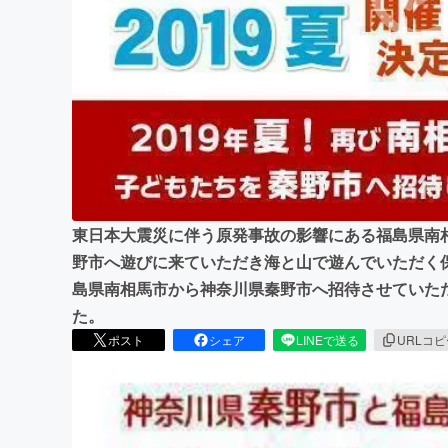
まちづくり・地域活性化
東日本大震災に伴う原発事故の影響にある福島県南
野市へ遊びに来ていただき海と山で遊んでいただく保
島県南相馬市から神奈川県秦野市へ招待させていた
た。
ポスト
シェア
LINEで送る
URLコ