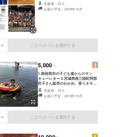
馬市まきちゃん作成の鉛筆ホルダー
敷市真備町、その後は千葉県富津市、神奈川県相模
支援者：23人
4.ご芳名記載のパンフレット （※支
お届け予定：2019年10月
島県南相馬市、いわき市で災害ボランティア活動を
援時、必ず備考欄にご希望のお名前
をご記入ください。 ） 5.税理士
ただきました。
チェック後の収支計算書 ※2.3のリ
ターンはこのプロジェクトにご参加
7月からコロナの影響を受け食に困っている方々へ食
ならびにご協力いただいている方達
からです。 ※ご協賛いただいた皆様
するフードバンクの活動も始めました。神奈川県秦
には税理士チェック後の収支計算書
点を運営し、毎月200名の方へ提供。
このリターンを選択する
を提出いたします。 収支計算作成及
る
び税理士チェックの関係からお届け
予定は10月中旬以降となりますこと
立支援学校で8年以上ボランティア（小学生中学生
をご容赦くださいませ。 Facebook
5,000
をされていらっしゃいましたら非公
円
開のグループへご招待申し上げます
1.南相馬市の子ども達からのサン
のでぜひご参加ください。
ーワードは「子ども」です。
キューレター 2.宮城県南三陸町阿部
民子さん販売のわかめ、香りオキア
ミ、ぱりぱりめかぶ３点（季節や取
、どうぞよろしくお願い申し上げます。
支援者：16人
れ高により変更の可能性あり） 3.福
お届け予定：2019年10月
島県南相馬市まきちゃん作成の鉛筆
ホルダー 4.ご芳名記載のパンフレッ
ト （※支援時、必ず備考欄にご希望
M横浜、テレビ朝日、書籍、神奈川新聞、毎日新聞、
のお名前をご記入ください。 ） 5.税
このリターンを選択する
、福島民友社、ケーブルテレビJ:COM、タウン
る
理士チェック後の収支計算書 ※ご協
賛いただいた皆様には税理士チェッ
秦野市広報、全国14のケーブルテレビにて一か月
ク後の収支計算書を提出いたしま
過去のメディア取材履歴などは下記をご覧ください
す。 収支計算作成及び税理士チェッ
10,000
クの関係からお届け予定は10月中旬