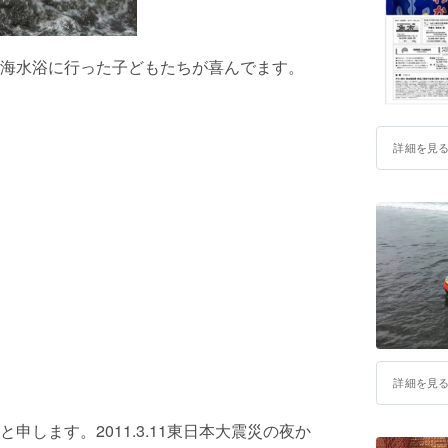
岡山県倉
原市、福
させてい
海水浴に行った子どもたちが喜んでます。
2020年
材を配布
野市で3拠
詳細を見
神奈川県
担当）
活動のキ
みなさま
NHK F
福島民報社
詳細を見
ニュース、
放送など
します。2011.3.11東日本大震災の夜か