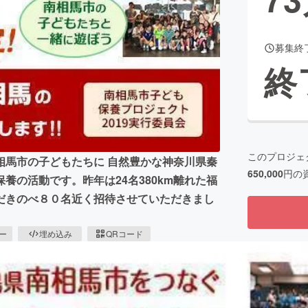
募集終
CAMPFIRE for Social Good
CAMPFIRE Creation
終
CAMPFIREふるさと納税
machi-ya
コミュニティ
このプロジェ
相馬市の子どもたちに 自然豊かな神奈川県秦
650,000
円の
養の活動です。昨年は24名380km離れた福
だきのべ８０名近く招待させていただきまし
ピー
埋め込み
QRコード