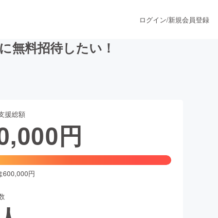
ログイン
/
新規会員登録
に無料招待したい！
うすぐ公開されます
支援総額
プロダクト
0,000
円
ファッション
スポーツ
00,000円
数
ア
ソーシャルグッド
人