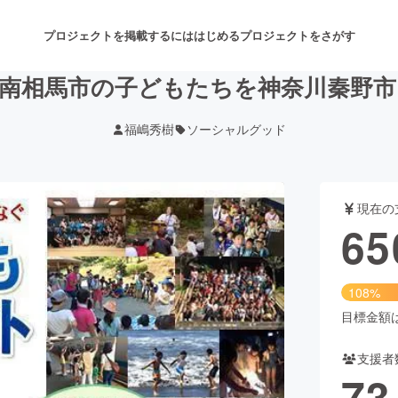
プロジェクトを掲載するには
はじめる
プロジェクトをさがす
県南相馬市の子どもたちを神奈川秦野市
福嶋秀樹
ソーシャルグッド
注目のリターン
注目の新着プロジェクト
募集終了が近いプロジェクト
も
現在の
音楽
舞台・パフォーマンス
65
ゲーム・サービス開発
フード・飲食店
108%
書籍・雑誌出版
アニメ・漫画
目標金額は6
支援者
チャレンジ
ビューティー・ヘルスケ
73