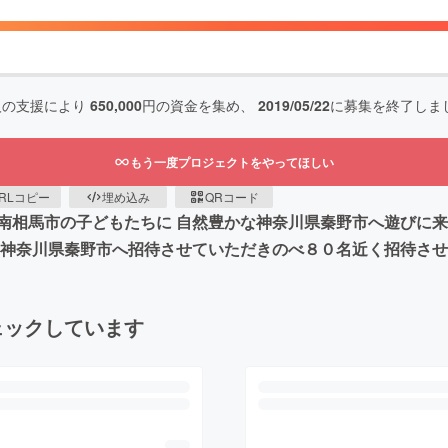
人の支援により
650,000
円の資金を集め、
2019/05/22
に募集を終了しま
もう一度プロジェクトをやってほしい
RLコピー
埋め込み
QRコード
南相馬市の子どもたちに 自然豊かな神奈川県秦野市へ遊びに
から神奈川県秦野市へ招待させていただきのべ８０名近く招待さ
ェックしています