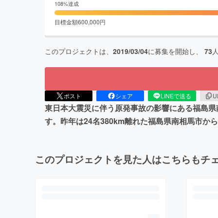
108
%達成
目標金額
600,000
円
このプロジェクトは、
2019/03/04
に募集を開始し、
73
ポスト
シェア
LINEで送る
U
東日本大震災に伴う原発事故の影響にある福島県
す。昨年は24名380km離れた福島県南相馬市
このプロジェクトを見た人はこちらもチ