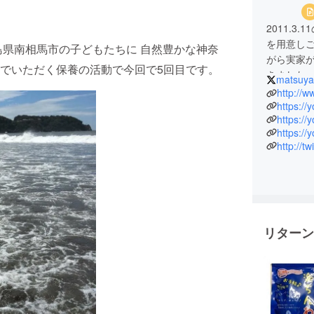
2011.
を用意しご
県南相馬市の子どもたちに 自然豊かな神奈
がら実家
でいただく保養の活動で今回で5回目です。
きました
matsuya
http://
2011年
https:/
https:/
していま
https:/
秦野市へ
http://t
めて9年目
南相馬市
の方のお
にありが
リターン
福島県南
9度目とな
南三陸町へ
東日本大