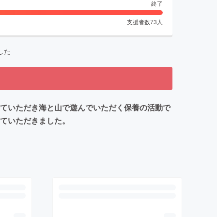
終了
支援者数
73
人
した
来ていただき海と山で遊んでいただく保養の活動で
せていただきました。