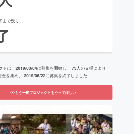
了まで残り
了
クトは、
2019/03/04
に募集を開始し、
73
人の支援により
資金を集め、
2019/05/22
に募集を終了しました
もう一度プロジェクトをやってほしい