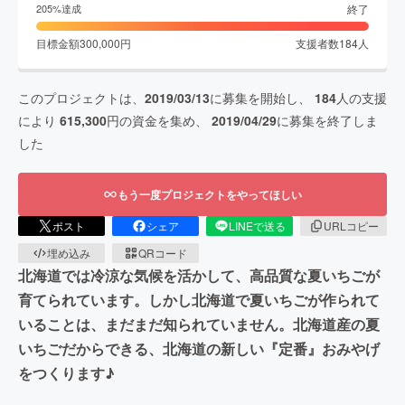
終了
205
%達成
目標金額
300,000
円
支援者数
184
人
このプロジェクトは、
2019/03/13
に募集を開始し、
184
人の支援
により
615,300
円の資金を集め、
2019/04/29
に募集を終了しま
した
もう一度プロジェクトをやってほしい
ポスト
シェア
LINEで送る
URLコピー
埋め込み
QRコード
北海道では冷涼な気候を活かして、高品質な夏いちごが
育てられています。しかし北海道で夏いちごが作られて
いることは、まだまだ知られていません。北海道産の夏
いちごだからできる、北海道の新しい『定番』おみやげ
をつくります♪