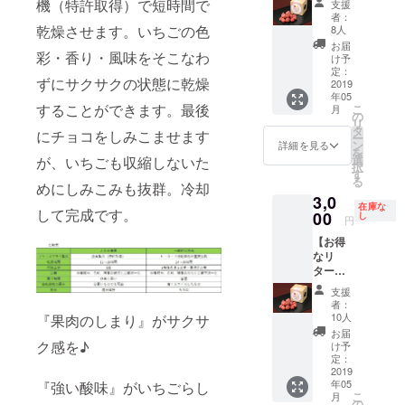
は2019
機（特許取得）で短時間で
支援
個 内
ｇ ④サ
年10月
者：
容量50
クサク
乾燥させます。いちごの色
ごろの
8人
ｇ(10粒
チー
予定で
お届
前後)
彩・香り・風味をそこなわ
ズ 3
す。
け予
②DRE
個 内
定：
ずにサクサクの状態に乾燥
ETS（
2019
容量25
年05
苺・巨
ｇ ⑤サ
することができます。最後
こ
月
峰・
クサク
の
リ
桃）4
コー
タ
にチョコをしみこませます
ー
個 内
ン 3
ン
詳細を見る
を
容量13
個 内
選
が、いちごも収縮しないた
択
ｇ
容量25
す
る
③DRE
めにしみこみも抜群。冷却
ｇ
3,0
ETS（
※②DRE
在庫な
して完成です。
苺・不
00
ETS（
し
円
知火・
苺・巨
【お得
リン
峰・
なリ
ゴ）4
桃） 2
ター
個 内
個 内
ン！
容量13
容量13
支援
10名様
ｇ ④サ
ｇ・
者：
限定】
クサク
③DRE
10人
『果肉のしまり』がサクサ
DREET
チー
ETS（
お届
S
ズ 6
ク感を♪
苺・不
け予
CHOCO
個 内
定：
知火・
LAT 6
2019
容量25
りん
年05
『強い酸味』がいちごらし
個 内
ｇ ⑤サ
ご） 2
こ
月
容量50
クサク
の
個 内