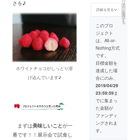
リ
さを♪
ｇ(10粒
コー
タ
容量13
ー
前後)
ン 6
ン
ｇのお
詳細を見る
を
個 内
選
届けは
択
容量25
す
2019年
る
ｇ
10月ご
このプロ
※②DRE
ろの予
ジェクト
ETS（
定で
苺・巨
す。
は、All-or-
峰・
Nothing方式
桃）4
個 内
です。
容量13
目標金額を
ｇ・
ホワイトチョコがしっとり溶
③DRE
達成した場
ETS（
け込んでいます♪
合にのみ、
苺・不
知火・
2019/04/29
リン
23:59:59
ま
ゴ）4
個 内
でに集まっ
容量13
た金額が
ｇのお
届けは
ファンディ
2019年
ングされま
10月ご
まずは
美味しいこと
が一
ろの予
す。
番です！！展示会で試食し
定で
す。