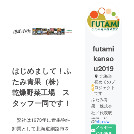
futami
kanso
u2019
はじめまして！ふ
北海道
たみ青果（株）
初めてのプ
ロジェクト
乾燥野菜工場 ス
です
ふたみ青
タッフ一同です！
果 株式会
社／代表取
締役 松
弊社は1973年に青果物仲
http://www.futami-seika.co.jp
本 厚／北
メッセー
卸業として北海道釧路市を
海道釧路市
ジを送る