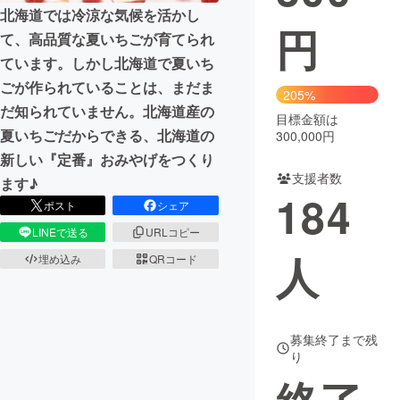
北海道では冷涼な気候を活かし
円
まちづくり・地域活性化
て、高品質な夏いちごが育てられ
ています。しかし北海道で夏いち
ごが作られていることは、まだま
CAMPFIRE for Social Good
CAMPFIRE Creation
205%
だ知られていません。北海道産の
CAMPFIREふるさと納税
machi-ya
コミュニティ
目標金額は
夏いちごだからできる、北海道の
300,000円
新しい『定番』おみやげをつくり
支援者数
ます♪
184
ポスト
シェア
LINEで送る
URLコピー
人
埋め込み
QRコード
募集終了まで残
り