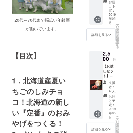
S
お届
CHOCO
け予
LAT
定：
２個 内
2019
年05
容量50
20代～70代まで幅広い年齢層
こ
月
ｇ（10
の
リ
が働いています。
粒前
タ
ー
後）
ン
詳細を見る
を
選
択
す
る
2,5
【目次】
00
円
【お試
しセッ
ト】
1．北海道産夏い
①DRE
支援
ETS
者：
ちごのしみチョ
CHOCO
46人
LAT 1
お届
個(内容
コ！北海道の新し
け予
量50ｇ
定：
(10粒前
2019
い『定番』のおみ
年05
後))
こ
月
②DRE
の
やげをつくる！
リ
ETS（
タ
ー
苺・巨
ン
詳細を見る
を
峰・