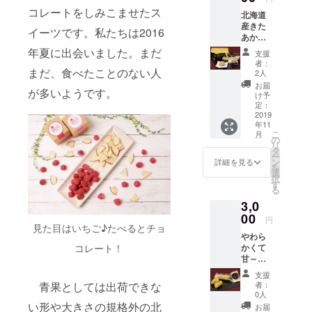
コレートをしみこませたス
北海道
産きた
イーツです。私たちは2016
あか
り・バ
年夏に出会いました。まだ
支援
ター使
者：
用 じゃ
まだ、食べたことのない人
2人
がバ
お届
が多いようです。
ター5個
け予
入り 3
定：
箱
2019
年11
こ
月
の
リ
タ
ー
ン
詳細を見る
を
選
択
す
る
3,0
00
円
見た目はいちご♪たべるとチョ
やわら
かくて
コレート！
甘～
い！ 北
支援
海道産
者：
青果としては出荷できな
スイー
0人
トコー
い形や大きさの規格外の北
お届