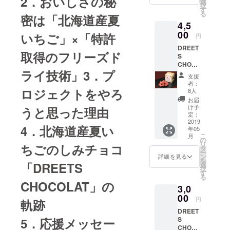
2．おいしさの秘
選
択
桃）1個
す
る
(内容量
密は「北海道産夏
4,5
13ｇ)
③DRE
00
いちご」×「特許
円
ETS（
DREET
苺・不
取得のフリーズド
S
知火・
CHOCO
リン
ライ技術」3．プ
LAT 6
ゴ）1個
支援
個 内
(内容量
者：
容量50
13ｇ) ④
ロジェクトをやろ
8人
ｇ(10粒
サクサ
お届
前後)
クチー
け予
うと思った理由
ズ １
定：
2019
個(内容
4．北海道産夏い
年05
量25ｇ)
こ
月
⑤サク
の
リ
ちごのしみチョコ
サク
タ
ー
コー
ン
詳細を見る
を
ン 1
「DREETS
選
択
個 内
す
る
容量25
CHOCOLAT」の
3,0
ｇ
00
※②DRE
円
軌跡
ETS（
DREET
苺・巨
S
5．応援メッセー
峰・
CHOCO
桃）1個