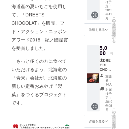
ン 10
け予
本
海道産の夏いちごを使用し
定：
2019
て、「DREETS
年11
こ
月
の
CHOCOLAT」を販売、フー
リ
タ
ー
ン
詳細を見る
ド・アクション・ニッポン
を
選
択
す
アワード2018 紀ノ國屋賞
る
5,0
を受賞しました。
00
円
①DRE
もっと多くの方に食べて
ETS
いただけるよう、北海道の
CHOCO
LAT 3
支援
『青果』会社が、北海道の
個 内
者：
容量50
14人
新しい定番おみやげ『製
ｇ(10粒
お届
前後)
け予
菓』をつくるプロジェクト
②DRE
定：
ETS（
2019
です。
年05
苺・巨
こ
月
峰・
の
リ
桃） 3
タ
ー
個 内
ン
詳細を見る
を
容量13
選
択