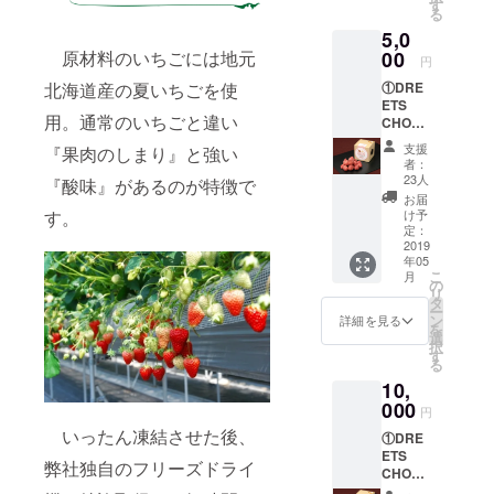
ｇ
す
る
③DRE
5,0
ETS（
苺・不
00
原材料のいちごには地元
円
知火・
①DRE
北海道産の夏いちごを使
リン
ETS
ゴ） 3
用。通常のいちごと違い
CHOCO
個 内
LAT 2
容量13
支援
『果肉のしまり』と強い
個 内
ｇ
者：
容量50
※②DRE
23人
『酸味』があるのが特徴で
ｇ(10粒
ETS（
お届
前後)
苺・巨
け予
す。
②DRE
峰・
定：
ETS（
2019
桃） 3
年05
苺・巨
個 内
こ
月
峰・
容量13
の
リ
桃） 2
ｇ
タ
ー
個 内
③DRE
ン
詳細を見る
を
容量13
ETS（
選
択
ｇ
苺・不
す
る
③DRE
知火・
10,
ETS（
リン
苺・不
000
ゴ） 3
円
知火・
個 内
いったん凍結させた後、
①DRE
りん
容量13
ETS
ご） 2
ｇ の
弊社独自のフリーズドライ
CHOCO
個 内
お届け
LAT 4
容量13