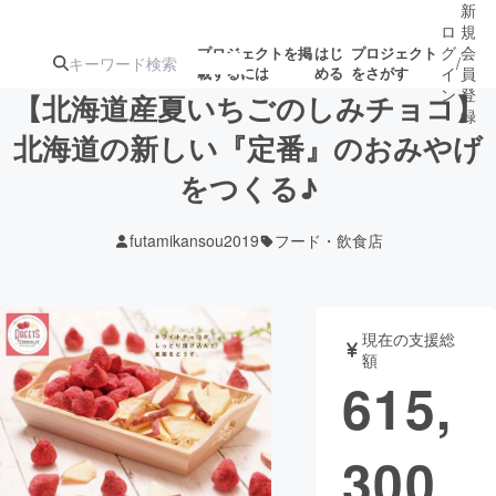
新
ロ
規
グ
会
プロジェクトを掲
はじ
プロジェクト
/
載するには
める
をさがす
イ
員
ン
登
【北海道産夏いちごのしみチョコ】
録
北海道の新しい『定番』のおみやげ
をつくる♪
人気のプロ
注目のリ
注目の新着プロ
募集終了が近いプ
もうすぐ公開
ジェクト
ターン
ジェクト
ロジェクト
されます
futamikansou2019
フード・飲食店
アート・写真
音楽
現在の支援総
テクノロジー・ガジェット
ゲーム・サ
額
615,
映像・映画
書籍・雑誌
300
ビジネス・起業
チャレンジ