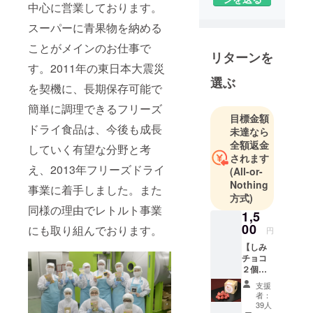
中心に営業しております。
新富士町6－
スーパーに青果物を納める
1／創業1973
年 青果仲
ことがメインのお仕事で
リターンを
卸業・食品
す。2011年の東日本大震災
加工業
選ぶ
を契機に、長期保存可能で
簡単に調理できるフリーズ
目標金額
ドライ食品は、今後も成長
未達なら
全額返金
していく有望な分野と考
されます
え、2013年フリーズドライ
(All-or-
Nothing
事業に着手しました。また
方式)
同様の理由でレトルト事業
1,5
00
にも取り組んでおります。
円
【しみ
チョコ
２個
セッ
支援
ト】
者：
DREET
39人