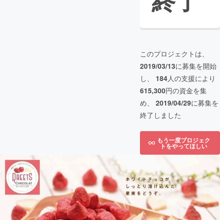
終了
このプロジェクトは、
2019/03/13
に募集を開始
し、
184
人の支援により
615,300
円の資金を集
め、
2019/04/29
に募集を
終了しました
もう一度プロジェク
トをやってほしい