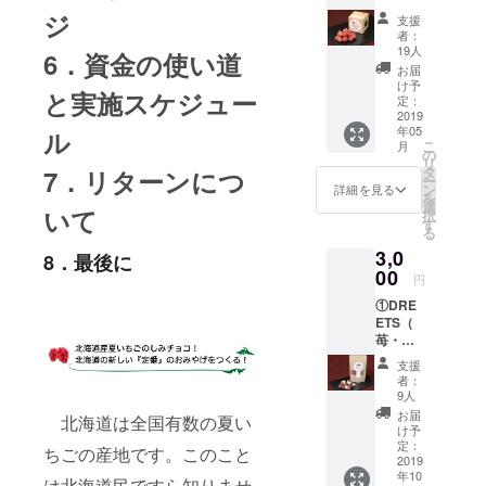
LAT 4
(内容量
ジ
支援
個 内容
13ｇ)・
者：
量50ｇ
③DRE
19人
6．資金の使い道
(10粒前
ETS（
お届
後)
苺・不
け予
と実施スケジュー
定：
知火・
2019
リン
年05
ル
ゴ）1個
こ
月
の
(内容量
リ
タ
13ｇ)の
7．リターンにつ
ー
ン
お届け
詳細を見る
を
選
は2019
いて
択
す
年10月
る
ごろの
3,0
8．最後に
予定で
00
す。
円
①DRE
ETS（
苺・
桃・巨
支援
峰）内
者：
容量13
9人
ｇ 3袋
お届
北海道は全国有数の夏い
③DRE
け予
ETS（
定：
ちごの産地です。このこと
苺・不
2019
年10
知火・
は北海道民ですら知りませ