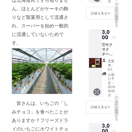
こ
月
リン
の
リ
ゴ）内
ん。ほとんどがケーキの飾
タ
ー
容量13
ン
詳細を見る
を
りなど製菓用として流通さ
ｇ 3袋
選
択
す
る
れ、スーパーを始め一般的
3,0
に流通していないためで
00
円
す。
①サク
サク
チー
ズ 5
支援
袋 内
者：
容量25
6人
ｇ ②サ
お届
クサク
け予
コー
定：
ン 5
2019
年05
袋 内
こ
月
容量25
の
リ
ｇ
タ
皆さんは、いちごの「し
ー
ン
詳細を見る
を
みチョコ」を食べたことが
選
択
す
る
ありますか？フリーズドラ
3,0
イのいちごにホワイトチョ
00
円