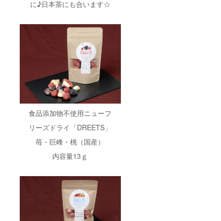
に♪日本茶にも合います☆
食品添加物不使用ニューフ
リーズドライ「DREETS」
苺・巨峰・桃（国産）
内容量13ｇ