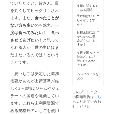
ていただくと、皆さん、目
支援に関するよ
くある質問
を丸くしてビックリ！され
手数料はいく
ます。また、
食べた
ことが
らかかります
か？
ない方も多い
のも魅力。
一
度は食べてみたい！
、
食べ
目標金額に届
かなかった場
させてあげたい！
と思って
合どうなりま
すか？
くれる人が、世の中にはま
支援で困った
だまだいるのでは！という
時はどこに相
談したらいい
ことです。
ですか？
夏いちごは安定した業務
ヘルプページを
見る
需要があるが出荷基準が厳
しく2～3割はジャムやジェ
このプロジェクト
ラートの製造や廃棄してい
の問題報告は
こち
ら
よりお問い合わ
ます。これら未利用資源で
せください
ある規格外のいちごを使用