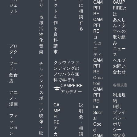
CAM
CAMP
ジェ
り
ク
に
PFI
FIREと
ット
・
ト
相
RE
は
地
を
談
CAM
あんし
域
作
す
PFI
ん・安
活
る
る
RE
全への
性
資
コ
取り組
化
料
ミュ
み
プロ
音
請
ニ
ニュー
ダク
楽
求
ティ
ス
ト
CAM
ヘルプ
クラウドファ
フー
チ
PFI
お問い
ンディングの
ド・
ャ
RE
合わせ
ノウハウを無
飲食
レ
Crea
料で学ぼう
店
ン
tion
各種規定
CAMPFIRE
ジ
CAM
アカデミー
アニ
ス
利用規
PFI
メ・
ポ
約
RE
漫画
ー
CA
説
細則
for
ツ
MP
明
プライ
Soci
ファ
映
FI
会
バシー
al
ッ
像
RE
・
ポリ
Goo
ショ
・
ア
相
シー
d
ン
映
カ
談
特定商
CAM