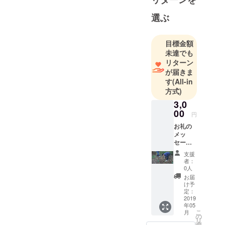
趣味。
選ぶ
これまでは
地方で３０
０人の立食
目標金額
未達でも
パーティー
リターン
や県民文化
が届きま
会館でミス
す
(All-in
コンなどを
方式)
開催。
3,0
00
円
お礼の
メッ
セージ
を添え
支援
て作業
者：
工程、
0人
報告を
お届
動画に
け予
して先
定：
行配信
2019
年05
させて
こ
月
頂きま
の
リ
す。
タ