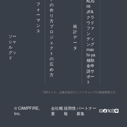
KOS
フ
の
HI
ォ
作
JFA
ー
り
クラ
マ
方
ウド
ン
プ
統
ファ
ス
ロ
計
ン
ソー
ジ
デ
ディ
シャ
ェ
ー
ング
ル
ク
タ
mac
グッ
ト
hi-ya
ド
の
補助
広
金申
め
請サ
方
ポー
ト
「QRコード」は株式会社デンソーウェーブの登録商標です。
© CAMPFIRE,
会社概
採用情
パートナー
Inc.
要
報
募集