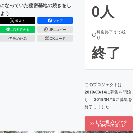
0
人
になっていた秘密基地の続きをし
まちづくり・地域活性化
よう
ポスト
シェア
CAMPFIRE for Social Good
CAMPFIRE Creation
LINEで送る
URLコピー
募集終了まで残
り
CAMPFIREふるさと納税
machi-ya
コミュニティ
埋め込み
QRコード
終了
このプロジェクトは、
2019/03/14
に募集を開始
し、
2019/04/15
に募集を
終了しました
もう一度プロジェク
トをやってほしい