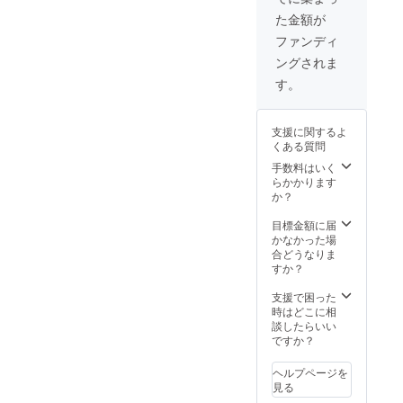
キャン
た金額が
プ場に
してほ
ファンディ
しい、
ングされま
ニワト
リを
す。
飼って
ほし
い、聖
支援に関するよ
剣を刺
くある質問
してほ
しい、
手数料はいく
など
らかかります
「こっ
か？
からこ
こまで
目標金額に届
俺の陣
かなかった場
地！！
合どうなりま
」のリ
すか？
アル版
です。
支援で困った
時はどこに相
談したらいい
ですか？
ヘルプページを
見る