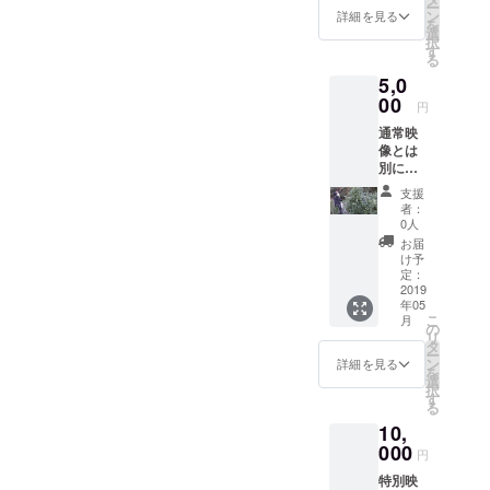
ー
ン
詳細を見る
を
選
択
す
る
5,0
00
円
通常映
像とは
別に、
アクシ
支援
デント
者：
やオフ
0人
ショッ
お届
トなど
け予
を含む
定：
全行程
2019
年05
の特別
こ
月
映像も
の
リ
お送り
タ
ー
いたし
ン
詳細を見る
を
ます。
選
択
す
る
10,
000
円
特別映