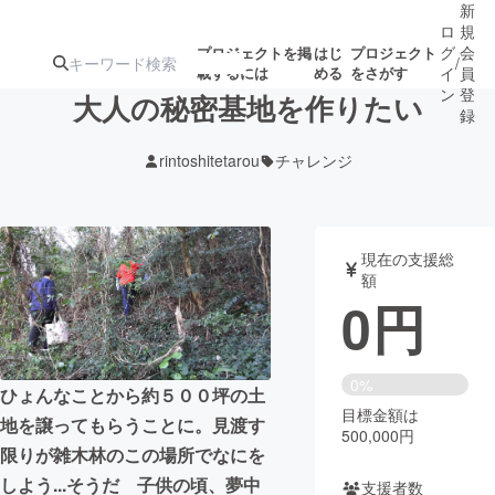
新
ロ
規
グ
会
プロジェクトを掲
はじ
プロジェクト
/
載するには
める
をさがす
イ
員
ン
登
大人の秘密基地を作りたい
録
rintoshitetarou
チャレンジ
人気のプロ
注目のリ
注目の新着プロ
募集終了が近いプ
もうすぐ公開
ジェクト
ターン
ジェクト
ロジェクト
されます
現在の支援総
額
アート・写真
音楽
0
円
テクノロジー・ガジェット
ゲーム・サ
0%
ひょんなことから約５００坪の土
目標金額は
映像・映画
書籍・雑誌
地を譲ってもらうことに。見渡す
500,000円
限りが雑木林のこの場所でなにを
ビジネス・起業
チャレンジ
しよう...そうだ 子供の頃、夢中
支援者数