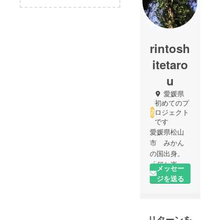
rintosh
itetaro
u
愛媛県
初めてのプ
ロジェクト
です
愛媛県松山
市 みかん
の国出身。
「何か楽し
メッセー
いことない
ジを送る
かな～」と
いうぼやき
を具現化し
リターンを
ていくのが