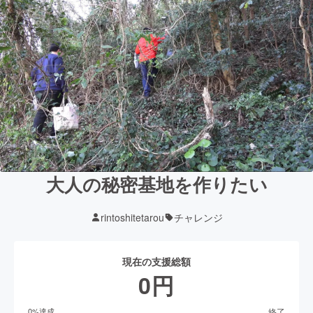
大人の秘密基地を作りたい
rintoshitetarou
チャレンジ
現在の支援総額
0
円
終了
0
%達成