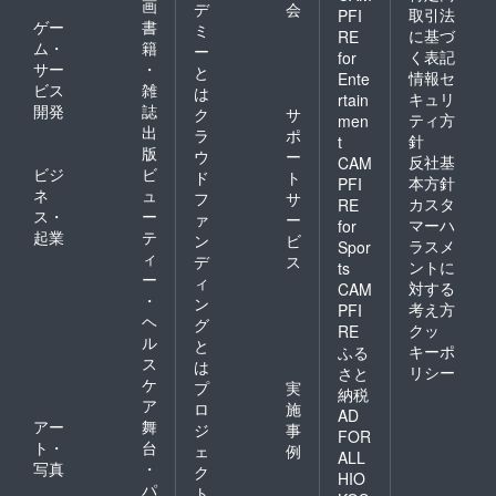
画
デ
会
取引法
PFI
ゲー
書
ミ
に基づ
RE
ム・
籍
ー
く表記
for
サー
・
と
情報セ
Ente
ビス
雑
は
キュリ
rtain
開発
誌
ク
サ
ティ方
men
出
ラ
ポ
針
t
版
ウ
ー
反社基
CAM
ビジ
ビ
ド
ト
本方針
PFI
ネ
ュ
フ
サ
カスタ
RE
ス・
ー
ァ
ー
マーハ
for
起業
テ
ン
ビ
ラスメ
Spor
ィ
デ
ス
ントに
ts
ー
ィ
対する
CAM
・
ン
考え方
PFI
ヘ
グ
クッ
RE
ル
と
キーポ
ふる
ス
は
リシー
さと
ケ
プ
実
納税
ア
ロ
施
AD
アー
舞
ジ
事
FOR
ト・
台
ェ
例
ALL
写真
・
ク
HIO
パ
ト