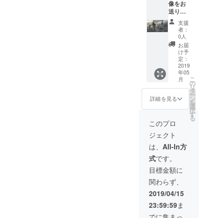
像をお
送りす
るのに
支援
プラス
者：
して、
0人
約５０
お届
０坪の
け予
一画に
定：
名前入
2019
年05
りの旗
こ
月
を立て
の
リ
て疑似
タ
ー
的に支
ン
詳細を見る
を
援者の
選
択
方の土
す
る
地にし
このプロ
ます。
ジェクト
技術的
に可能
は、
All-In方
な限り
式
です。
で要望
にお応
目標金額に
えし、
関わらず、
その場
所を開
2019/04/15
拓して
23:59:59
ま
いきま
す。
でに集まっ