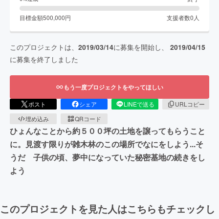
目標金額
500,000
円
支援者数
0
人
このプロジェクトは、
2019/03/14
に募集を開始し、
2019/04/15
に募集を終了しました
もう一度プロジェクトをやってほしい
ポスト
シェア
LINEで送る
URLコピー
埋め込み
QRコード
ひょんなことから約５００坪の土地を譲ってもらうこと
に。見渡す限りが雑木林のこの場所でなにをしよう...そ
うだ 子供の頃、夢中になっていた秘密基地の続きをし
よう
このプロジェクトを見た人はこちらもチェックし