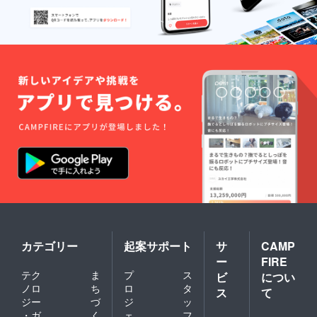
カテゴリー
起案サポート
サ
CAMP
ー
FIRE
テク
ま
プ
ス
ビ
につい
ノロ
ち
ロ
タ
ス
て
ジー
づ
ジ
ッ
・ガ
く
ェ
フ