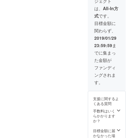
ジェクト
は、
All-In方
式
です。
目標金額に
関わらず、
2019/01/29
23:59:59
ま
でに集まっ
た金額が
ファンディ
ングされま
す。
支援に関するよ
くある質問
手数料はいく
らかかります
か？
目標金額に届
かなかった場