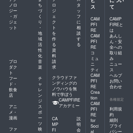
ビ
につい
ノロ
ち
ロ
タ
ス
て
ジー
づ
ジ
ッ
・ガ
く
ェ
フ
CAM
CAMP
ジェ
り
ク
に
PFI
FIREと
ット
・
ト
相
RE
は
地
を
談
CAM
あんし
域
作
す
PFI
ん・安
活
る
る
RE
全への
性
資
コ
取り組
化
料
ミュ
み
プロ
音
請
ニ
ニュー
ダク
楽
求
ティ
ス
ト
CAM
ヘルプ
クラウドファ
フー
チ
PFI
お問い
ンディングの
ド・
ャ
RE
合わせ
ノウハウを無
飲食
レ
Crea
料で学ぼう
店
ン
tion
各種規定
CAMPFIRE
ジ
CAM
アカデミー
アニ
ス
利用規
PFI
メ・
ポ
約
RE
漫画
ー
CA
説
細則
for
ツ
MP
明
プライ
Soci
ファ
映
FI
会
バシー
al