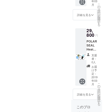
年03
こ
月
の
リ
タ
ー
ン
詳細を見る
を
選
択
す
る
29,
800
円
POLAR
SEAL
Heated
Tops（
支援
長袖）
者：
2着※送
0人
料無料
お届
け予
定：
2019
年03
こ
月
の
リ
タ
ー
ン
詳細を見る
を
選
択
す
る
このプロ