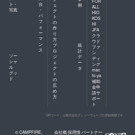
FOR
ト・
台
ェ
例
ALL
写真
・
ク
HIO
パ
ト
KOS
フ
の
HI
ォ
作
JFA
ー
り
クラ
マ
方
ウド
ン
プ
統
ファ
ス
ロ
計
ン
ソー
ジ
デ
ディ
シャ
ェ
ー
ング
ル
ク
タ
mac
グッ
ト
hi-ya
ド
の
補助
広
金申
め
請サ
方
ポー
ト
「QRコード」は株式会社デンソーウェーブの登録商標です。
© CAMPFIRE,
会社概
採用情
パートナー