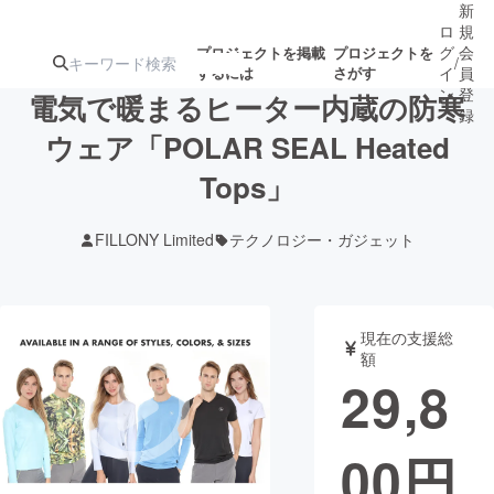
新
ロ
規
グ
会
プロジェクトを掲載
プロジェクトを
/
するには
さがす
イ
員
ン
登
電気で暖まるヒーター内蔵の防寒
録
ウェア「POLAR SEAL Heated
Tops」
人気のプロ
注目のリ
注目の新着プロ
募集終了が近いプ
もうすぐ公開
ジェクト
ターン
ジェクト
ロジェクト
されます
FILLONY Limited
テクノロジー・ガジェット
アート・写真
音楽
現在の支援総
テクノロジー・ガジェット
ゲーム・サ
額
29,8
映像・映画
書籍・雑誌
00
円
ビジネス・起業
チャレンジ