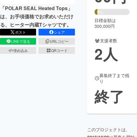
「POLAR SEAL Heated Tops」
まちづくり・地域活性化
9%
は、お手頃価格でお求めいただけ
目標金額は
る、ヒーター内蔵Tシャツです。
300,000円
CAMPFIRE for Social Good
CAMPFIRE Creation
ポスト
シェア
CAMPFIREふるさと納税
machi-ya
コミュニティ
支援者数
LINEで送る
URLコピー
2
人
埋め込み
QRコード
募集終了まで残
り
終了
このプロジェクトは、