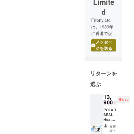
Limite
d
Fillony Ltd
は、1989年
に香港で設
立されたフ
メッセー
ランス企業
ジを送る
で、世界の
消費者に革
新的なエレ
リターンを
クトロニク
ス商品をお
選ぶ
届けしま
す。
13,
残り10
900
円
POLAR
SEAL
Heated
Tops（
支援
半袖）
者：
1着※送