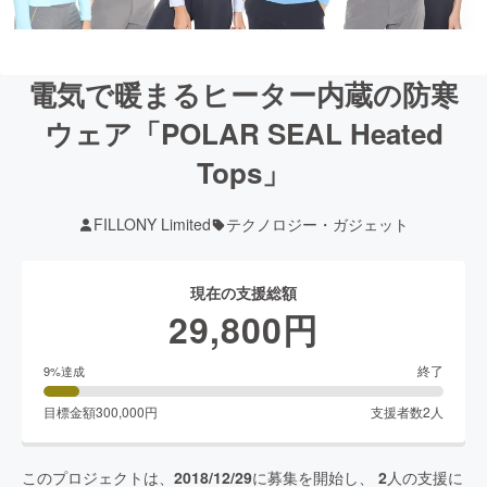
電気で暖まるヒーター内蔵の防寒
ウェア「POLAR SEAL Heated
Tops」
FILLONY Limited
テクノロジー・ガジェット
現在の支援総額
29,800
円
終了
9
%達成
目標金額
300,000
円
支援者数
2
人
このプロジェクトは、
2018/12/29
に募集を開始し、
2
人の支援に