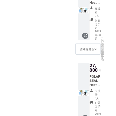
Heated
Tops（
支援
長袖）
者：
1着※送
0人
料無料
お届
け予
定：
2019
年03
こ
月
の
リ
タ
ー
ン
詳細を見る
を
選
択
す
る
27,
800
円
POLAR
SEAL
Heated
Tops（
支援
半袖）
者：
2着※送
0人
料無料
お届
け予
定：
2019