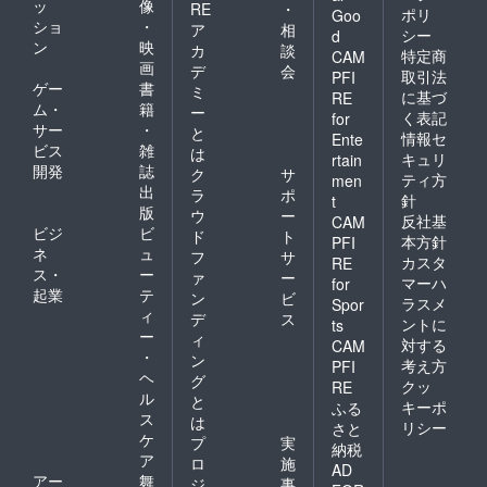
ッ
像
RE
・
ポリ
Goo
ショ
・
ア
相
シー
d
ン
映
カ
談
特定商
CAM
画
デ
会
取引法
PFI
ゲー
書
ミ
に基づ
RE
ム・
籍
ー
く表記
for
サー
・
と
情報セ
Ente
ビス
雑
は
キュリ
rtain
開発
誌
ク
サ
ティ方
men
出
ラ
ポ
針
t
版
ウ
ー
反社基
CAM
ビジ
ビ
ド
ト
本方針
PFI
ネ
ュ
フ
サ
カスタ
RE
ス・
ー
ァ
ー
マーハ
for
起業
テ
ン
ビ
ラスメ
Spor
ィ
デ
ス
ントに
ts
ー
ィ
対する
CAM
・
ン
考え方
PFI
ヘ
グ
クッ
RE
ル
と
キーポ
ふる
ス
は
リシー
さと
ケ
プ
実
納税
ア
ロ
施
AD
アー
舞
ジ
事