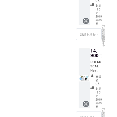
0人
料無料
お届
け予
定：
2019
年03
こ
月
の
リ
タ
ー
ン
詳細を見る
を
選
択
す
る
14,
900
円
POLAR
SEAL
Heated
Tops（
支援
半袖）
者：
1着※送
0人
料無料
お届
け予
定：
2019
年03
こ
月
の
リ
タ
ー