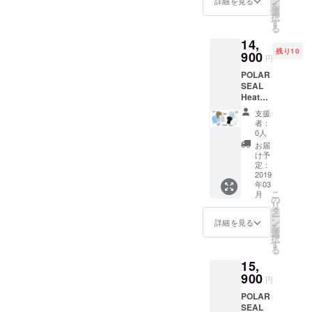
ン
詳細を見る
を
選
択
す
る
14,
残り10
900
円
POLAR
SEAL
Heated
Tops（
支援
長袖）1
者：
着※送料
0人
無料
お届
け予
定：
2019
年03
こ
月
の
リ
タ
ー
ン
詳細を見る
を
選
択
す
る
15,
900
円
POLAR
SEAL