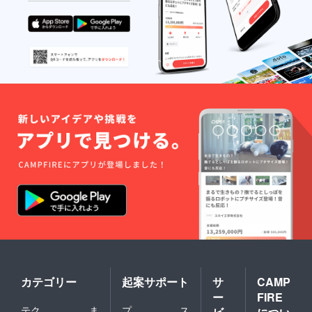
カテゴリー
起案サポート
サ
CAMP
ー
FIRE
テク
ま
プ
ス