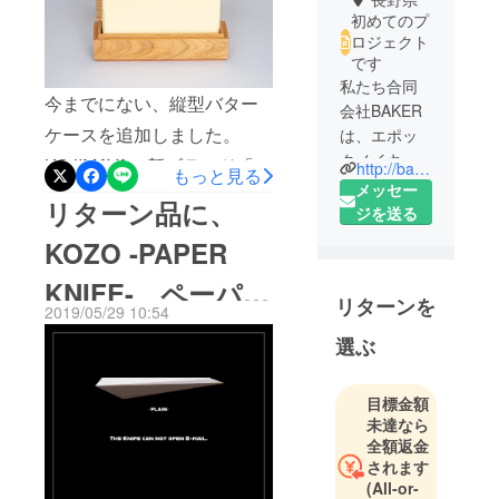
初めてのプ
ロジェクト
です
私たち合同
今までにない、縦型バター
会社BAKER
ケースを追加しました。
は、エポッ
クメイキン
KOJIMAYAの新ブランド「ひ
http://bakerweb.site/
もっと見る
グを創り出
メッセー
とみ」から。15個限定で
リターン品に、
します。そ
ジを送る
す。削りやすいバターナイ
のためにあ
KOZO -PAPER
フも付いてます！期間があ
らゆるクリ
エイティブ
KNIFE- ペーパー
と少しになりました。最後
リターンを
を駆使して
2019/05/29 10:54
まで頑張ります！ご支援、
ナイフ を追加し
いきます。
選ぶ
応援何卒よろしくお願いい
ジャンルや
ました！
手法、固定
たします。
目標金額
観念、業界
未達なら
の常識に捉
全額返金
われませ
されます
ん。
(All-or-