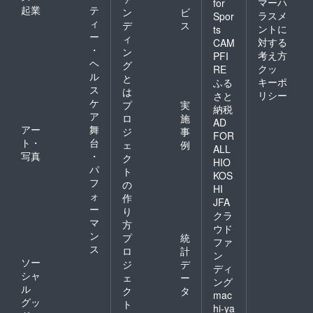
マーハ
for
起業
テ
ン
ビ
ラスメ
Spor
ィ
デ
ス
ントに
ts
ー
ィ
対する
CAM
・
ン
考え方
PFI
ヘ
グ
クッ
RE
ル
と
キーポ
ふる
ス
は
リシー
さと
ケ
プ
実
納税
ア
ロ
施
AD
アー
舞
ジ
事
FOR
ト・
台
ェ
例
ALL
写真
・
ク
HIO
パ
ト
KOS
フ
の
HI
ォ
作
JFA
ー
り
クラ
マ
方
ウド
ン
プ
統
ファ
ス
ロ
計
ン
ソー
ジ
デ
ディ
シャ
ェ
ー
ング
ル
ク
タ
mac
グッ
ト
hi-ya