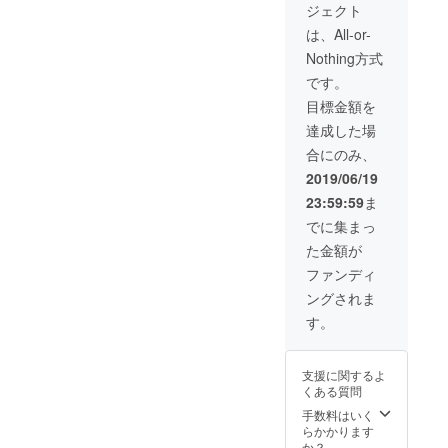
ジェクト
ｈ
444（大
は、All-or-
人
Nothing方式
です。
ｈ
目標金額を
244（子
供
達成した場
合にのみ、
ｈ
2019/06/19
111（座
23:59:59
ま
椅子 ※
送料
でに集まっ
込・保
た金額が
証付
ファンディ
ングされま
す。
支援に関するよ
くある質問
手数料はいく
らかかります
か？