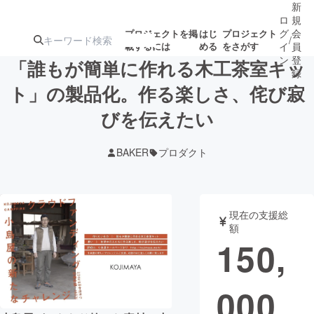
新
ロ
規
グ
会
プロジェクトを掲
はじ
プロジェクト
/
載するには
める
をさがす
イ
員
ン
登
「誰もが簡単に作れる木工茶室キッ
録
ト」の製品化。作る楽しさ、侘び寂
びを伝えたい
人気のプロ
注目のリ
注目の新着プロ
募集終了が近いプ
もうすぐ公開
ジェクト
ターン
ジェクト
ロジェクト
されます
BAKER
プロダクト
アート・写真
音楽
現在の支援総
テクノロジー・ガジェット
ゲーム・サ
額
150,
映像・映画
書籍・雑誌
000
ビジネス・起業
チャレンジ