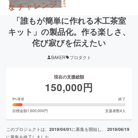
「誰もが簡単に作れる木工茶室
キット」の製品化。作る楽しさ、
侘び寂びを伝えたい
BAKER
プロダクト
現在の支援総額
150,000
円
終了
9
%達成
目標金額
1,600,000
円
支援者数
4
人
このプロジェクトは、
2019/04/01
に募集を開始し、
2019/06/19
に募集を終了しました