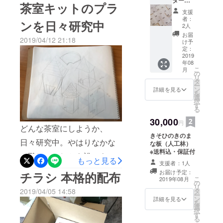
び寂びの思想に触れたこ
意ください。残り1ヶ月を
茶室キットのプラ
枚 ※送
支援
と、ものづくりへの想いな
切っております。引き続き
料込・
者：
ンを日々研究中
保証付
2人
ど語っております。支援期
ご支援、応援のほどよろし
お届
2019/04/12 21:18
間もあっという間に残り1ヶ
け予
くお願いいたします。
定：
月あまり。。。引き続きご
2019
年08
こ
支援よろしくお願いいたし
月
の
リ
タ
ます！
ー
ン
詳細を見る
を
選
択
す
る
30,000
円
どんな茶室にしようか、
きそひのきのま
日々研究中。やはりなかな
な板（人工林）
※送料込・保証付
か難しい。しかも誰でも組
もっと見る
支援者：1人
み立てやすくしなければい
お届け予定：
チラシ 本格的配布
こ
2019年08月
の
けないわけで。。。けど、
リ
タ
2019/04/05 14:58
ー
研究すればするほど面白さ
ン
詳細を見る
を
選
択
はましていく。時間はある
す
る