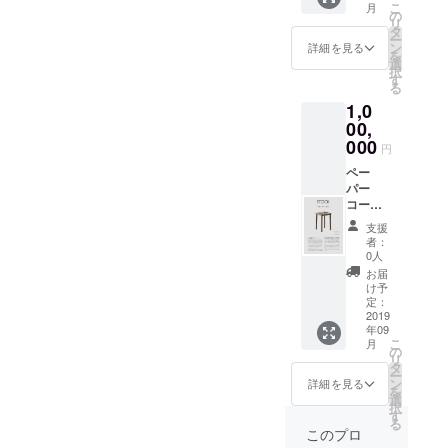
こ
月
の
リ
タ
ー
ン
詳細を見る
を
選
択
す
る
1,0
00,
000
円
ペー
パー
コード
スツー
支援
ル4脚
者：
セット
0人
（座面
お届
ﾍﾟｰﾊﾟｰ
け予
ｺｰﾄﾞ）
定：
キッチ
2019
年09
ンス
こ
月
ツール
の
リ
ｈ
タ
ー
666（キ
ン
詳細を見る
を
ッチン
選
択
用
す
る
このプロ