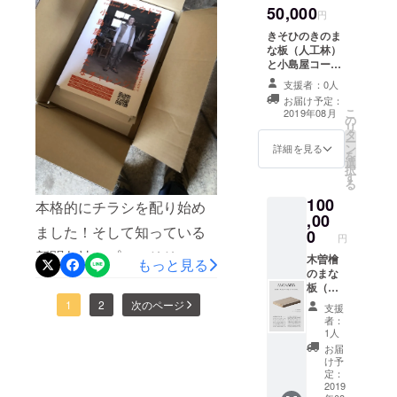
ようで無い。。。頑張りま
50,000
円
す！
きそひのきのま
な板（人工林）
と小島屋コース
ター ※送料込・
支援者：0人
保証付
お届け予定：
こ
2019年08月
の
リ
タ
ー
ン
詳細を見る
を
選
択
す
る
100
本格的にチラシを配り始め
,00
ました！そして知っている
0
円
新聞各社にプレスリリース
木曽檜
もっと見る
のまな
も行おうと思っておりま
板（天
然木）
す。
1
2
次のページ
支援
※送料
者：
込・保
1人
証付
お届
け予
定：
2019