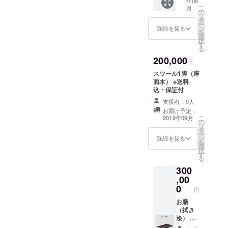
年08
こ
月
の
リ
タ
ー
ン
詳細を見る
を
選
択
す
る
200,000
円
スツール1脚（座
面木） ※送料
込・保証付
支援者：0人
お届け予定：
こ
2019年09月
の
リ
タ
ー
ン
詳細を見る
を
選
択
す
る
300
,00
0
円
お膳
（拭き
漆） ※
送料