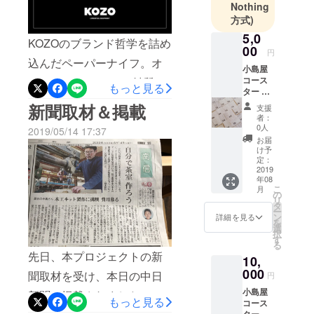
Nothing
方式)
5,0
KOZOのブランド哲学を詰め
00
円
込んだペーパーナイフ。オ
小島屋
コース
イルフィニッシュ。 材質
もっと見る
ター ※
は、目が詰まり硬くて粘り
送料
新聞取材＆掲載
支援
込・保
者：
気があるカエデを使
証付
0人
2019/05/14 17:37
用。 https://kozo-store.com/
お届
け予
商品名：ペーパーナイフ 寸
定：
2019
法 ：長さ約150㍉ 材
年08
こ
月
の
種 ：イタヤカエデ 仕上
リ
タ
ー
ン
詳細を見る
げ：オイルフィニッシュ 用
を
選
択
途 ：封筒類の開封（右利
す
る
先日、本プロジェクトの新
き用 その他 ：機能上非常
10,
000
聞取材を受け、本日の中日
円
に尖がった作りにしており
小島屋
新聞に掲載されました。侘
ますので特 に先端部はご注
もっと見る
コース
ター２