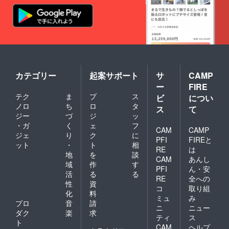
カテゴリー
起案サポート
サ
CAMP
ー
FIRE
テク
ま
プ
ス
ビ
につい
ノロ
ち
ロ
タ
ス
て
ジー
づ
ジ
ッ
・ガ
く
ェ
フ
CAM
CAMP
ジェ
り
ク
に
PFI
FIREと
ット
・
ト
相
RE
は
地
を
談
CAM
あんし
域
作
す
PFI
ん・安
活
る
る
RE
全への
性
資
コ
取り組
化
料
ミュ
み
プロ
音
請
ニ
ニュー
ダク
楽
求
ティ
ス
ト
CAM
ヘルプ