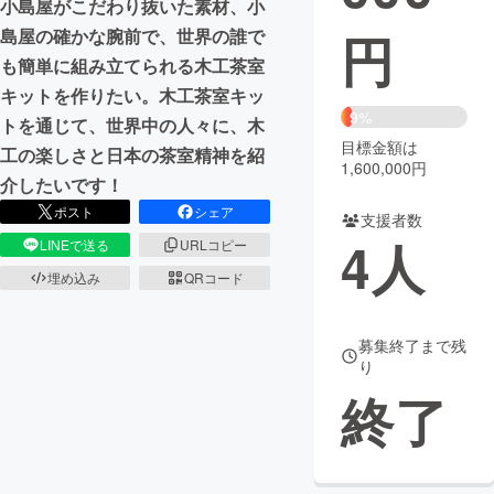
小島屋がこだわり抜いた素材、小
円
島屋の確かな腕前で、世界の誰で
まちづくり・地域活性化
も簡単に組み立てられる木工茶室
キットを作りたい。木工茶室キッ
CAMPFIRE for Social Good
CAMPFIRE Creation
9%
トを通じて、世界中の人々に、木
CAMPFIREふるさと納税
machi-ya
コミュニティ
目標金額は
工の楽しさと日本の茶室精神を紹
1,600,000円
介したいです！
ポスト
シェア
支援者数
4
人
LINEで送る
URLコピー
埋め込み
QRコード
募集終了まで残
り
終了