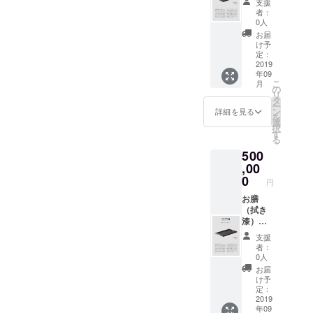
支援
込・保
者：
証付
0人
お届
け予
定：
2019
年09
こ
月
の
リ
タ
ー
ン
詳細を見る
を
選
択
す
る
500
,00
0
円
お膳
（拭き
漆）２
枚 ※送
支援
料込・
者：
保証付
0人
お届
け予
定：
2019
年09