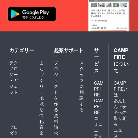
カテゴリー
起案サポート
サ
CAMP
ー
FIRE
テク
ま
プ
ス
ビ
につい
ノロ
ち
ロ
タ
ス
て
ジー
づ
ジ
ッ
・ガ
く
ェ
フ
CAM
CAMP
ジェ
り
ク
に
PFI
FIREと
ット
・
ト
相
RE
は
地
を
談
CAM
あんし
域
作
す
PFI
ん・安
活
る
る
RE
全への
性
資
コ
取り組
化
料
ミュ
み
プロ
音
請
ニ
ニュー
ダク
楽
求
ティ
ス