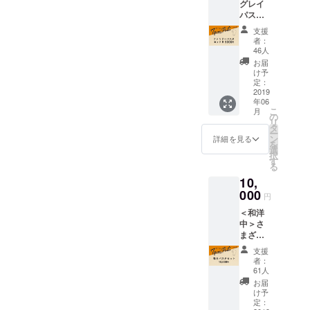
グレイ
ビス！
(180g)×
パスタ
３種類
2袋 ・
３種類
をそれ
リング
支援
をたっ
ぞれ３
イネ
者：
ぷりと
袋ず
46人
(180g)×
お楽し
つ ※一
1袋 ・
お届
みいた
袋
け予
特製ラ
だける
（180g
定：
グー
お得な
2019
）で2食
ソース
年06
セット
分です
（COR
こ
月
クラウ
・スパ
の
NER）
リ
ドファ
ゲッ
タ
ー
ウン
ティ
ン
詳細を見る
180g（
を
ディン
(180g)×
選
２食
択
グ限
3袋 ・
す
分）×4
る
定 お
フェッ
袋
10,
得な１
トチー
８％OF
000
ネ
円
F！ さ
(180g)×
＜和洋
らに送
3袋 ・
中＞さ
料サー
リング
まざま
ビス！
イネ
な毎日
セブン
(180g)×
支援
のお料
グレイ
3袋
者：
理にお
パスタ
61人
試しい
３種類
お届
ただけ
（合計
け予
る最も
１６
定：