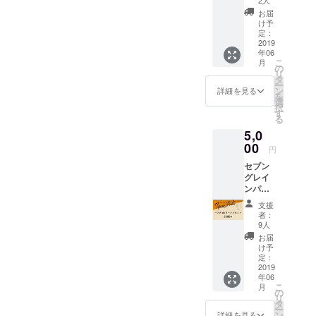
×６袋
スタが
が全て
・高千
お届
簡単に
入った
穂峡の
け予
作れる
ふりか
定：
うまく
パスタ
2019
ける野
ちめん
年06
セット
菜で、
つゆ
こ
月
人気の
本格的
の
スト
リ
熊本県
なパス
タ
レート
ー
産のド
タが作
ン
タイプ
詳細を見る
を
ライベ
れるお
選
（ヤマ
択
ジタブ
得な
す
エ食品
る
ル
フード
工業）×
5,0
HOSHI
キット
１２袋
KOと、
00
です。
円
にんに
パスタ
セブン
くやた
８食
グレイ
まね
分 ※一
ンパス
ぎ、生
袋
タの麺
姜、唐
（180g
支援
は（な
辛子が
）で2食
者：
ん
全て
分です
9人
と！）
入った
セブン
お届
ラーメ
ふりか
グレイ
け予
ンでも
ける野
定：
ンパス
美味し
2019
菜で、
タ ・ス
年06
いんで
本格的
パゲッ
こ
月
す！ 人
なパス
の
ティ
リ
気の熊
タが作
タ
(180g)×
ー
本県産
れま
ン
2袋 ・
詳細を見る