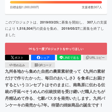
目標金額
1,000,000
円
支援者数
307
人
このプロジェクトは、
2019/03/25
に募集を開始し、
307
人の支援
により
1,518,504
円の資金を集め、
2019/05/27
に募集を終了し
ました
もう一度プロジェクトをやってほしい
ポスト
シェア
LINEで送る
URLコピー
埋め込み
QRコード
九州各地から集めた自然の農業素材使って《九州の素材
だけで作りたかった、毎日のおいしさ》を食卓にお届け
するというコンセプトはそのままに、南島原に伝わる伝
統の手延べそうめんの伝統技術を受け継いだ職人たちが
丹精込めて作る、七穀パスタを発売いたします。九州パ
ンケーキの発売から7年。待望の姉妹商品の誕生です！