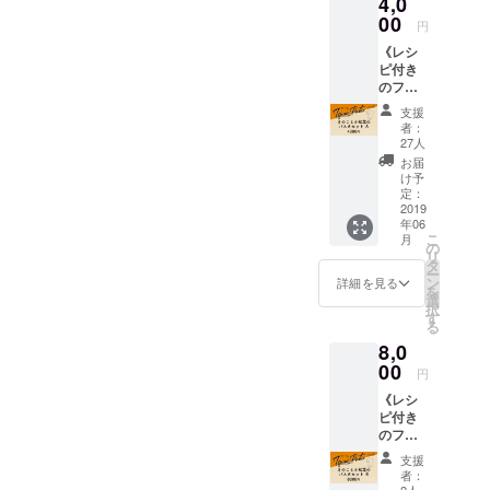
4,0
す（※原
（合計
料にそ
00
３６
円
ばは
袋） ※
《レシ
入って
一袋
ピ付き
いませ
（180g
のフー
ん） 九
）で2食
ドキッ
州人気
分です
支援
ト》オ
NO1、
・スパ
者：
イルパ
ヤマエ
ゲッ
27人
スタが
食品工
ティ
お届
簡単に
業の高
(180g)×
け予
作れる
千穂峡
定：
12袋 ・
パスタ
2019
つゆ付
フェッ
年06
セット
き （内
トチー
こ
月
人気の
容）12
の
ネ
リ
熊本県
食分
タ
(180g)×
ー
産のド
※一袋
ン
12袋 ・
詳細を見る
を
ライベ
（180g
選
リング
択
ジタブ
）で2食
す
イネ
る
ル
分です
(180g)×
8,0
HOSHI
・セブ
12袋
KOとの
00
ングレ
円
コラ
インパ
《レシ
ボ！ に
スタ
ピ付き
んにく
（スパ
のフー
やたま
ゲッ
ドキッ
ねぎ、
ティ
支援
ト》オ
生姜、
180g）
者：
イルパ
唐辛子
2人