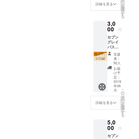
ー
１袋
ソー
ン
詳細を見る
を
（２食
ス。 簡
選
択
分）×３
単に美
す
る
種 ※一
味しい
3,0
袋
プレミ
（180g
00
アムパ
円
）で２
スタが
セブン
食分で
作れる
グレイ
す ・ス
フード
パスタ3
パゲッ
キット
種類を
ティ
です。
支援
しっか
(180g)×
パスタ8
者：
りとお
1袋 ・
食分 ※
92人
楽しみ
フェッ
一袋
お届
いただ
トチー
（180g
け予
ける
ネ
定：
）で2食
セット
2019
(180g)×
分です
年06
クラウ
1袋 ・
セブン
こ
月
ドファ
リング
の
グレイ
リ
ウン
イネ
タ
ンパス
ー
ディン
(180g)×
ン
タ ・ス
詳細を見る
を
グ限
1袋
選
パゲッ
択
定 お
す
ティ
る
得な１
(180g)×
5,0
２％OF
1袋 ・
F！ さ
00
フェッ
円
らに送
トチー
セブン
料サー
ネ