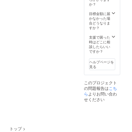
0g×5袋
(180g)×
か？
ルタイ
・あご
3袋 ・
プ
だし
リング
目標金額に届
40g×1
ラーメ
イネ
かなかった場
本
ンスー
(180g)×
合どうなりま
プ×10袋
3袋 ・
すか？
熊本県
産ドラ
支援で困った
イベジ
時はどこに相
タブル
談したらいい
（HOS
ですか？
HIKO)
えの
ヘルプページを
きと小
見る
松菜
10g×9
袋 ・ふ
このプロジェクト
りかけ
の問題報告は
こち
る野
ら
よりお問い合わ
菜 に
んにく
せください
生姜
（HOS
HIKO)
ボト
ルタイ
プ
トップ
>
40g×2