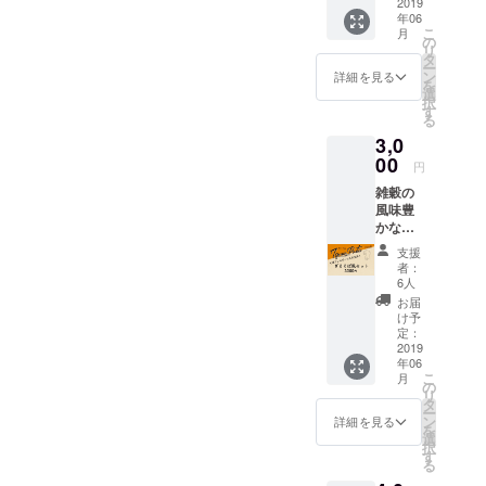
お得な
2019
袋） ※
年06
限定
一袋
こ
月
セット
（180g
の
リ
お友
）で2食
タ
ー
達、ご
分です
ン
詳細を見る
を
親戚へ
・スパ
選
択
のプレ
ゲッ
す
る
ゼント
ティ
3,0
にも最
(180g)×
適な３
00
6袋 ・
円
６袋入
フェッ
雑穀の
り。 ク
トチー
風味豊
ラウド
ネ
かなセ
ファウ
(180g)×
ブング
ンディ
5袋 ・
支援
レイン
ング限
リング
者：
パスタ
定！！
イネ
6人
は、ざ
破格な
(180g)×
お届
るそば
２
5袋
け予
でも美
７%OF
定：
味しい♪
2019
F！ さ
年06
そばア
らに送
こ
月
レル
料サー
の
リ
ギーの
ビス セ
タ
ー
方でも
ブング
ン
詳細を見る
を
安心し
レイン
選
択
て食べ
パスタ
す
る
られま
３種類