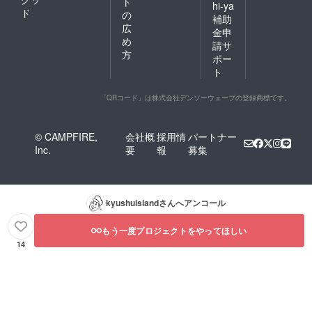
ト
hi-ya
ド
の
補助
広
金申
め
請サ
方
ポー
ト
「QRコード」は株式会社デンソーウェーブの登録商標です。
© CAMPFIRE,
会社概
採用情
パートナー
Inc.
要
報
募集
kyushuisland
さんへアンコール
もう一度プロジェクトをやってほしい
14