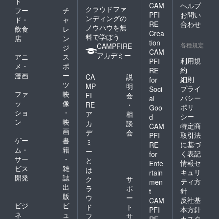
ト
CAM
ヘルプ
クラウドファ
フー
チ
PFI
お問い
ンディングの
ド・
ャ
RE
合わせ
ノウハウを無
飲食
レ
Crea
料で学ぼう
店
ン
tion
各種規定
CAMPFIRE
ジ
CAM
アカデミー
アニ
ス
利用規
PFI
メ・
ポ
約
RE
漫画
ー
CA
説
細則
for
ツ
MP
明
プライ
Soci
ファ
映
FI
会
バシー
al
ッ
像
RE
・
ポリ
Goo
ショ
・
ア
相
シー
d
ン
映
カ
談
特定商
CAM
画
デ
会
取引法
PFI
ゲー
書
ミ
に基づ
RE
ム・
籍
ー
く表記
for
サー
・
と
情報セ
Ente
ビス
雑
は
キュリ
rtain
開発
誌
ク
サ
ティ方
men
出
ラ
ポ
針
t
版
ウ
ー
反社基
CAM
ビジ
ビ
ド
ト
本方針
PFI
ネ
ュ
フ
サ
カスタ
RE