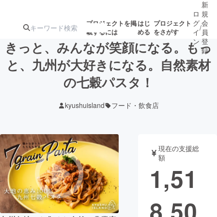
新
ロ
規
グ
会
プロジェクトを掲
はじ
プロジェクト
/
載するには
める
をさがす
イ
員
ン
登
きっと、みんなが笑顔になる。もっ
録
と、九州が大好きになる。自然素材
の七穀パスタ！
人気のプロ
注目のリ
注目の新着プロ
募集終了が近いプ
もうすぐ公開
ジェクト
ターン
ジェクト
ロジェクト
されます
kyushuisland
フード・飲食店
アート・写真
音楽
現在の支援総
テクノロジー・ガジェット
ゲーム・サ
額
1,51
映像・映画
書籍・雑誌
8,50
ビジネス・起業
チャレンジ