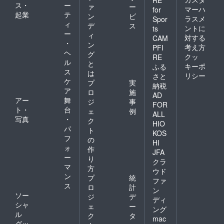
ス・
ー
ァ
ー
マーハ
for
起業
テ
ン
ビ
ラスメ
Spor
ィ
デ
ス
ントに
ts
ー
ィ
対する
CAM
・
ン
考え方
PFI
ヘ
グ
クッ
RE
ル
と
キーポ
ふる
ス
は
リシー
さと
ケ
プ
実
納税
ア
ロ
施
AD
アー
舞
ジ
事
FOR
ト・
台
ェ
例
ALL
写真
・
ク
HIO
パ
ト
KOS
フ
の
HI
ォ
作
JFA
ー
り
クラ
マ
方
ウド
ン
プ
統
ファ
ス
ロ
計
ン
ソー
ジ
デ
ディ
シャ
ェ
ー
ング
ル
ク
タ
mac
グッ