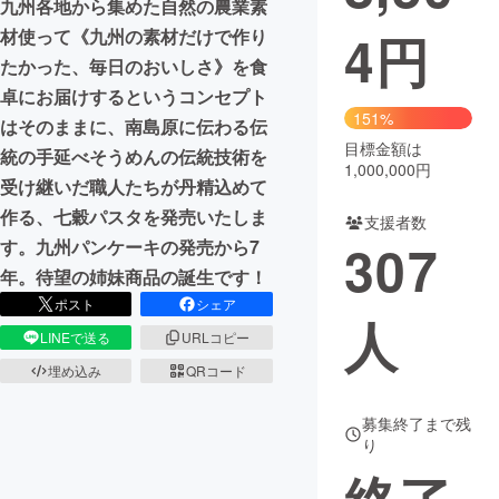
九州各地から集めた自然の農業素
4
円
材使って《九州の素材だけで作り
まちづくり・地域活性化
たかった、毎日のおいしさ》を食
卓にお届けするというコンセプト
CAMPFIRE for Social Good
CAMPFIRE Creation
151%
はそのままに、南島原に伝わる伝
CAMPFIREふるさと納税
machi-ya
コミュニティ
目標金額は
統の手延べそうめんの伝統技術を
1,000,000円
受け継いだ職人たちが丹精込めて
作る、七穀パスタを発売いたしま
支援者数
307
す。九州パンケーキの発売から7
年。待望の姉妹商品の誕生です！
ポスト
シェア
人
LINEで送る
URLコピー
埋め込み
QRコード
募集終了まで残
り