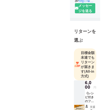
http://www.kyushu-pancake.jp/
それが私た
メッセー
ちのものづ
ジを送る
くりへの理
念です。九
州を（あた
リターンを
かも）一つ
の島として
選ぶ
広域に捉
え、多様性
目標金額
豊かな各県
未達でも
の地元農業
リターン
（生産者、
が届きま
産地）と、
す
(All-in
各地に伝わ
方式)
る優れた食
6,0
品加工の技
00
円
術を新しい
《レシ
アイデアで
ピ付き
のフー
掛け合わ
ドキッ
支援
せ、味と品
ト》都
者：