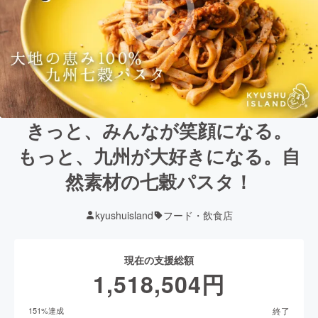
きっと、みんなが笑顔になる。
もっと、九州が大好きになる。自
然素材の七穀パスタ！
kyushuisland
フード・飲食店
現在の支援総額
1,518,504
円
終了
151
%達成