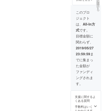
を
のドラ
す。２
選
フェッ
択
イベジ
食分が
す
トチー
る
タブル
更にお
ネ
このプロ
HOSHI
得なク
(180g)×
ジェクト
KOとの
ラウド
1袋 ・
コラ
ファン
リング
は、
All-In方
ボ！あ
ディン
イネ
式
です。
ごだし
グ限定
(180g)×
スープ
セッ
1袋 ・
目標金額に
付き 10
ト！ 2
熊本県
関わらず、
食分 ※
食分お
産ドラ
一袋
得な18
イベジ
2019/05/27
（180g
食分 ※
タブル
23:59:59
ま
）で2食
一袋
（HOS
分です
（180g
HIKO)
でに集まっ
セブン
）で2食
えの
た金額が
グレイ
分です
きと小
ンパス
セブン
松菜
ファンディ
タ ・ス
グレイ
10g×5
ングされま
パゲッ
ンパス
袋 ・ふ
ティ
タ ・ス
りかけ
す。
（180g)
パゲッ
る野
×5袋 ・
ティ
菜 に
ドライ
(180g)×
んにく
支援に関するよ
ベジタ
3袋 ・
生姜
くある質問
ブル
フェッ
（HOS
（HOS
トチー
手数料はいく
HIKO)
HIKO)1
ネ
らかかります
ボト