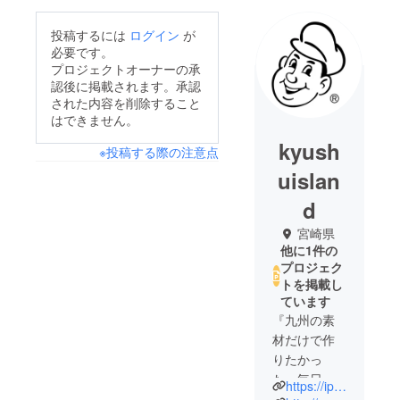
投稿するには
ログイン
が
必要です。
プロジェクトオーナーの承
認後に掲載されます。承認
された内容を削除すること
はできません。
kyush
※投稿する際の注意点
uislan
d
宮崎県
他に1件の
プロジェク
トを掲載し
ています
『九州の素
材だけで作
りたかっ
た、毎日の
https://ippei-holdings.com/
おいしさ』