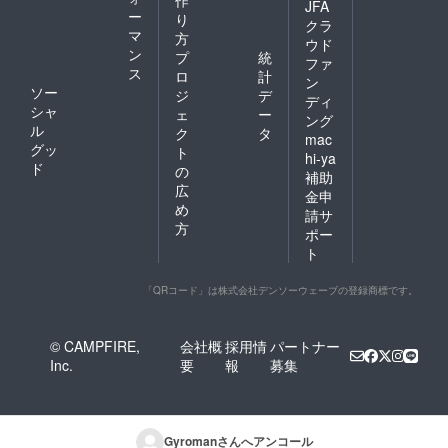
JFA
ー
り
クラ
マ
方
ウド
ン
プ
統
ファ
ス
ロ
計
ン
ソー
ジ
デ
ディ
シャ
ェ
ー
ング
ル
ク
タ
mac
グッ
ト
hi-ya
ド
の
補助
広
金申
め
請サ
方
ポー
ト
「QRコード」は株式会社デンソーウェーブの登録商標です。
© CAMPFIRE,
会社概
採用情
パートナー
Inc.
要
報
募集
Gyroman
さんへアンコール