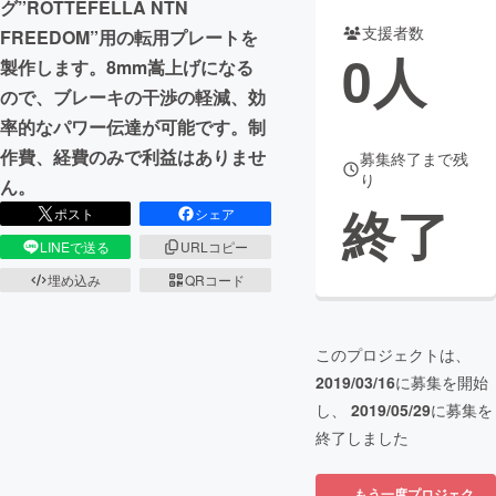
グ”ROTTEFELLA NTN
支援者数
FREEDOM”用の転用プレートを
まちづくり・地域活性化
0
人
製作します。8mm嵩上げになる
ので、ブレーキの干渉の軽減、効
CAMPFIRE for Social Good
CAMPFIRE Creation
率的なパワー伝達が可能です。制
CAMPFIREふるさと納税
machi-ya
コミュニティ
作費、経費のみで利益はありませ
募集終了まで残
り
ん。
終了
ポスト
シェア
LINEで送る
URLコピー
埋め込み
QRコード
このプロジェクトは、
2019/03/16
に募集を開始
し、
2019/05/29
に募集を
終了しました
もう一度プロジェク