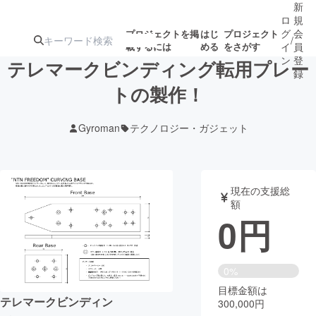
新
ロ
規
グ
会
プロジェクトを掲
はじ
プロジェクト
/
載するには
める
をさがす
イ
員
ン
登
テレマークビンディング転用プレー
録
トの製作！
人気のプロ
注目のリ
注目の新着プロ
募集終了が近いプ
もうすぐ公開
Gyroman
テクノロジー・ガジェット
ジェクト
ターン
ジェクト
ロジェクト
されます
アート・写真
音楽
現在の支援総
額
0
円
テクノロジー・ガジェット
ゲーム・サ
映像・映画
書籍・雑誌
0%
目標金額は
テレマークビンディン
300,000円
ビジネス・起業
チャレンジ