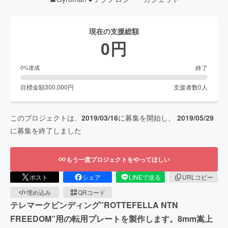
現在の支援総額
0
円
終了
0
%達成
目標金額
300,000
円
支援者数
0
人
このプロジェクトは、
2019/03/16
に募集を開始し、
2019/05/29
に募集を終了しました
もう一度プロジェクトをやってほしい
ポスト
シェア
LINEで送る
URLコピー
埋め込み
QRコード
テレマークビンディング”ROTTEFELLA NTN
FREEDOM”用の転用プレートを製作します。8mm嵩上