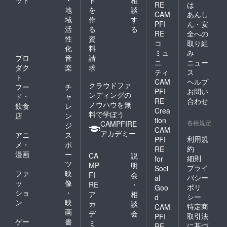
RE
は
地
を
談
CAM
あんし
域
作
す
PFI
ん・安
活
る
る
RE
全への
性
資
コ
取り組
化
料
ミュ
み
プロ
音
請
ニ
ニュー
ダク
楽
求
ティ
ス
ト
CAM
ヘルプ
クラウドファ
フー
チ
PFI
お問い
ンディングの
ド・
ャ
RE
合わせ
ノウハウを無
飲食
レ
Crea
料で学ぼう
店
ン
tion
各種規定
CAMPFIRE
ジ
CAM
アカデミー
アニ
ス
利用規
PFI
メ・
ポ
約
RE
漫画
ー
CA
説
細則
for
ツ
MP
明
プライ
Soci
ファ
映
FI
会
バシー
al
ッ
像
RE
・
ポリ
Goo
ショ
・
ア
相
シー
d
ン
映
カ
談
特定商
CAM
画
デ
会
取引法
PFI
ゲー
書
ミ
に基づ
RE