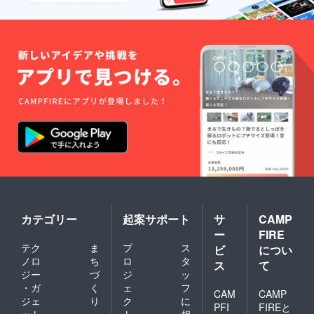
カテゴリー
起案サポート
サ
CAMP
ー
FIRE
テク
ま
プ
ス
ビ
につい
ノロ
ち
ロ
タ
ス
て
ジー
づ
ジ
ッ
・ガ
く
ェ
フ
CAM
CAMP
ジェ
り
ク
に
PFI
FIREと
ット
・
ト
相