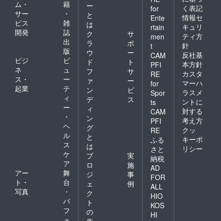
ム・
籍
ー
く表記
for
サー
・
と
情報セ
Ente
ビス
雑
は
キュリ
rtain
開発
誌
ク
サ
ティ方
men
出
ラ
ポ
針
t
版
ウ
ー
反社基
CAM
ビジ
ビ
ド
ト
本方針
PFI
ネ
ュ
フ
サ
カスタ
RE
ス・
ー
ァ
ー
マーハ
for
起業
テ
ン
ビ
ラスメ
Spor
ィ
デ
ス
ントに
ts
ー
ィ
対する
CAM
・
ン
考え方
PFI
ヘ
グ
クッ
RE
ル
と
キーポ
ふる
ス
は
リシー
さと
ケ
プ
実
納税
ア
ロ
施
AD
アー
舞
ジ
事
FOR
ト・
台
ェ
例
ALL
写真
・
ク
HIO
パ
ト
KOS
フ
の
HI
ォ
作