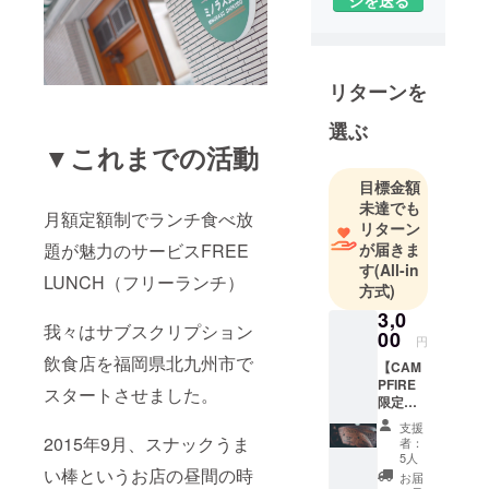
ジを送る
も充実して
います。
営業時間は7
時から14時
リターンを
まで！
選ぶ
#サブスクリ
▼これまでの活動
プションエ
コノミー
目標金額
#月額定額制
未達でも
月額定額制でランチ食べ放
#食のサブス
リターン
題が魅力のサービスFREE
が届きま
ク
す
(All-in
#うどんの定
LUNCH（フリーランチ）
方式)
額制
3,0
#朝定食
我々はサブスクリプション
00
円
飲食店を福岡県北九州市で
【CAM
PFIRE
スタートさせました。
限定】
・FREE
支援
LUNCH
2015年9月、スナックうま
者：
(フリー
5人
ランチ)
い棒というお店の昼間の時
お届