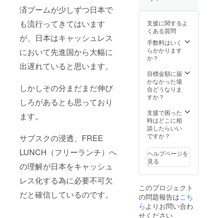
年間会
のPR ・
済ブームが少しずつ日本で
員権
フリー
（経営
ランチ
も流行ってきてはいます
支援に関するよ
者であ
公式サ
くある質問
る大山
イトで
が、日本はキャッシュレス
とFREE
のPR ※
手数料はいく
LUNCH
ミノラ
らかかります
において先進国から大幅に
（フ
ス食堂
か？
リーラ
は定期
出遅れていると思います。
ンチ）
的に
目標金額に届
の成長
ユー
かなかった場
しかしその分まだまだ伸び
レポー
チュー
合どうなりま
トを見
バーの
すか？
しろがあるとも思っており
ながら
方に対
ランチ
して店
支援で困った
ます。
を食べ
舗を貸
時はどこに相
ましょ
し出し
談したらいい
う。）
ており
ですか？
サブスクの浸透、FREE
※本文中
ます。
リター
最低で
LUNCH（フリーランチ）へ
ヘルプページを
ンにつ
も25万
見る
の理解が日本をキャッシュ
いての
人以上
項目を
のチャ
レス化する為に必要不可欠
参照
ンネル
このプロジェクト
登録者
だと確信しているのです。
の問題報告は
こち
数がお
り店内
ら
よりお問い合わ
での情
せください