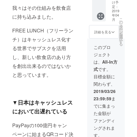
待 ・弊
・店内
DELICI
け予
社が直
にスポ
OUS
定：
我々はその仕組みを飲食店
接経営
ンサー
2019
DAYへ
年04
に持ち込みました。
する店
企業様
のご招
こ
月
舗で死
の情報
待 ※本
の
リ
ぬまで
（企業
文中リ
タ
ー
FREE LUNCH（フリーラン
トッピ
名・
ターン
ン
詳細を見る
を
ング・
サービ
につい
選
チ）はキャッシュレス化す
択
サイド
ス内
ての項
す
る
メ
容）な
目を参
このプロ
る世界でサブスクを活用
ニュー
どを掲
照
ジェクト
半永久
示させ
し、新しい飲食店のあり方
割引5％
ていた
は、
All-In方
・最高
だきま
を創出出来るのではないか
式
です。
レベル
す。 ・
と思っています。
の支援
ミノラ
目標金額に
をして
ス食堂
関わらず、
くれた
でのイ
方、限
ベント
2019/03/26
定の
開催権
23:59:59
ま
DELICI
利（年
▼
日本はキャッシュレス
OUS
間2回）
でに集まっ
DAYへ
・ミノ
において出遅れている
た金額が
のご招
ラス食
待 ・
堂の公
ファンディ
DELICI
式ツ
PayPayの100億円キャン
ングされま
OUS
イッ
ペーンに始まるQRコード決
CLUB1
ターで
す。