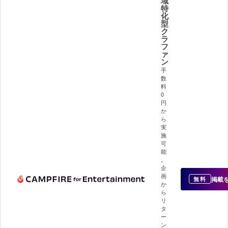
域
特
化
型
ク
ラ
フ
ァ
ン
手
数
料
0
円
か
ら
実
施
可
能
。
企
画
掲載
無料
か
ら
リ
タ
ー
ン