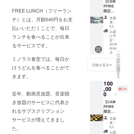
【CAM
ラムへ
割引3％
PFIRE
のご招
※本文中
FREE LUNCH（フリーラン
限定】
待 ・弊
リター
・FREE
社の伝
ンにつ
支援
チ）とは、月額540円をお支
LUNCH
説的な
いての
者：
(フリー
年次総
項目を
0人
払いいただくことで、毎日
ランチ)
会に毎
参照
お届
に半年
年ご招
ランチを食べることが出来
け予
間入会
待 ・弊
定：
できる
2019
るサービスです。
社が直
年04
権利 ・
接経営
こ
月
弊社の
する店
の
リ
ミノラス食堂では、毎日か
経営に
舗で死
タ
ー
口出し
ぬまで
ン
詳細を見る
けうどんを食べることがで
を
できる
トッピ
選
択
権利を
ング・
す
きます。
る
プレゼ
サイド
100
ント、
メ
専用
,00
ニュー
残り5
フォー
近年、動画見放題、音楽聴
半永久
0
円
ラムへ
割引3％
き放題のサービスに代表さ
のご招
【CAM
・最高
待 ・弊
PFIRE
レベル
れるサブスクリプション
社の伝
限定・
の支援
説的な
法人ス
をして
支援
サービスが増えてきまし
年次総
ポン
くれた
者：
会に毎
サープ
方、限
0人
た。
年ご招
ラン】
定の
お届