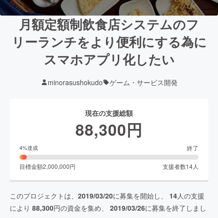
月額定額制飲食店システムのフ
リーランチをより便利にする為に
スマホアプリ化したい
minorasushokudo
ゲーム・サービス開発
現在の支援総額
88,300
円
終了
4
%達成
目標金額
2,000,000
円
支援者数
14
人
このプロジェクトは、
2019/03/20
に募集を開始し、
14
人の支援
により
88,300
円の資金を集め、
2019/03/26
に募集を終了しまし