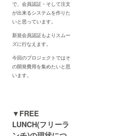
ら） ※
で、会員認証・そして注文
公序良
俗に反
が出来るシステムを作りた
する場
いと思っています。
合はお
断りす
る場合
新規会員認証もよりスムー
がござ
いま
ズに行なえます。
す。
今回のプロジェクトではそ
の開発費用を集めたいと思
います。
▼FREE
LUNCH(フリーラ
ンチ)の現状につ