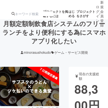
新
ロ
規
グ
会
プロジェクトを掲
はじ
プロジェクト
/
載するには
める
をさがす
イ
員
ン
登
月額定額制飲食店システムのフリー
録
ランチをより便利にする為にスマホ
アプリ化したい
人気のプロ
注目のリ
注目の新着プロ
募集終了が近いプ
もうすぐ公開
ジェクト
ターン
ジェクト
ロジェクト
されます
minorasushokudo
ゲーム・サービス開発
アート・写真
音楽
現在の支援総
テクノロジー・ガジェット
ゲーム・サ
額
88,3
映像・映画
書籍・雑誌
00
円
ビジネス・起業
チャレンジ