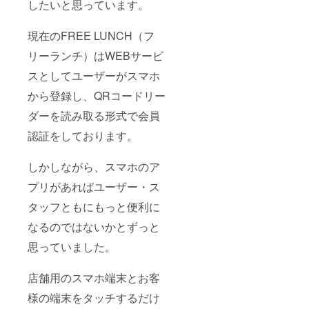
したいと思っています。
は2020
年3月末
までの
現在のFREE LUNCH（フ
期限が
ござい
リーランチ）はWEBサービ
ます。
※支援前
スとしてユーザーがスマホ
にどう
いった
から登録し、QRコードリー
ユー
チュー
ダーを読み取る形式で会員
バーな
認証をしております。
のか知
りたい
場合は
しかしながら、スマホのア
ご連絡
下さ
プリがあればユーザー・ス
い。
（ツ
タッフともにもっと便利に
イッ
ターの
なるのではないかとずっと
DMもし
思っていました。
くは公
式サイ
トのお
店舗用のスマホ端末とお客
問合せ
フォー
様の端末をタッチするだけ
ムか