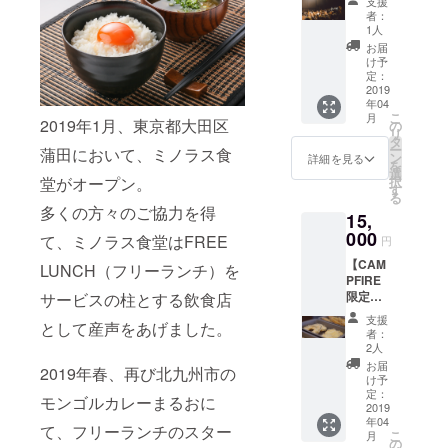
支援
LUNCH
ターン
者：
(フリー
につい
1人
ランチ)
ての項
お届
に1年間
目を参
け予
入会で
照
定：
きる権
2019
年04
利 ・弊
こ
月
社の経
2019年1月、東京都大田区
の
リ
営に口
タ
ー
蒲田において、ミノラス食
出しで
ン
詳細を見る
を
きる権
選
堂がオープン。
択
利をプ
す
る
レゼン
多くの方々のご協力を得
15,
ト、専
用
000
て、ミノラス食堂はFREE
円
フォー
【CAM
ラムへ
LUNCH（フリーランチ）を
PFIRE
のご招
限定】
サービスの柱とする飲食店
待 ・弊
・FREE
社の伝
支援
として産声をあげました。
LUNCH
説的な
者：
(フリー
年次総
2人
ランチ)
会に毎
お届
2019年春、再び北九州市の
に1年間
年ご招
け予
入会で
待 ※本
定：
モンゴルカレーまるおに
きる権
2019
文中リ
年04
利 ・弊
ターン
て、フリーランチのスター
こ
月
社の経
につい
の