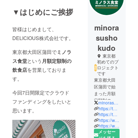
▼はじめにご挨拶
minora
皆様はじめまして、
susho
DELICIOUS株式会社です。
kudo
東京都大田区蒲田で
ミノラ
東京都
ス食堂
という
月額定額制の
初めてのプ
ロジェクト
飲食店
を営業しておりま
です
す。
東京都大田
区蒲田で始
今回7日間限定でクラウド
まった月額
定額制のう
ファンディングをしたいと
minorasushokudo
どん屋で
https://tabelog.com/tokyo/A1315/A131503/13231009/
思います。
す。
https://twitter.com/@minorasushokudo
https://www.facebook.com/minorasushokudo/
うどんの他
https://www.instagram.com/minorasu_shokudo/?hl=ja
にも日替わ
メッセー
り定食など