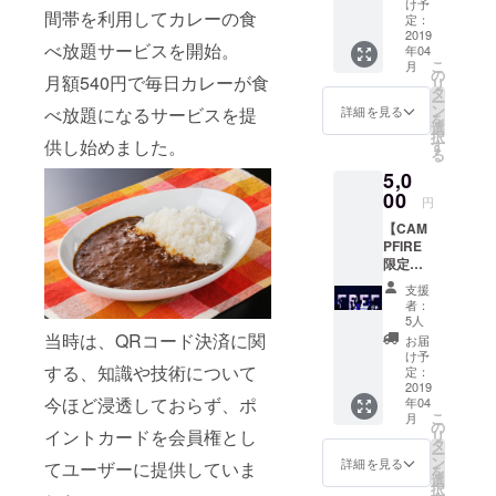
に半年
け予
間帯を利用してカレーの食
間入会
定：
できる
2019
べ放題サービスを開始。
年04
権利 ※
こ
月
本文中
の
月額540円で毎日カレーが食
リ
リター
タ
ー
ンにつ
ン
べ放題になるサービスを提
詳細を見る
を
いての
選
択
項目を
供し始めました。
す
る
参照
5,0
00
円
【CAM
PFIRE
限定】
・FREE
支援
LUNCH
者：
(フリー
5人
ランチ)
当時は、QRコード決済に関
お届
に1年間
け予
する、知識や技術について
入会で
定：
きる権
2019
今ほど浸透しておらず、ポ
年04
利 ※本
こ
月
文中リ
の
イントカードを会員権とし
リ
ターン
タ
ー
につい
ン
詳細を見る
てユーザーに提供していま
を
ての項
選
択
目を参