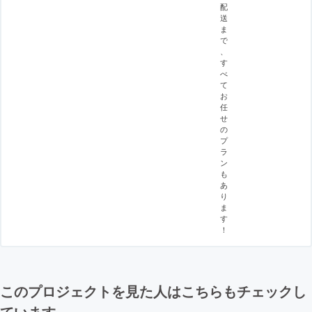
配
送
ま
で
、
す
べ
て
お
任
せ
の
プ
ラ
ン
も
あ
り
ま
す
！
このプロジェクトを見た人はこちらもチェックし
ています