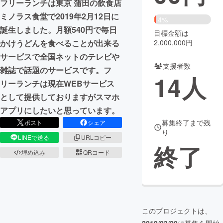
フリーランチは東京 蒲田の飲食店
ミノラス食堂で2019年2月12日に
まちづくり・地域活性化
4%
誕生しました。月額540円で毎日
目標金額は
2,000,000円
かけうどんを食べることが出来る
CAMPFIRE for Social Good
CAMPFIRE Creation
サービスで全国ネットのテレビや
CAMPFIREふるさと納税
machi-ya
コミュニティ
支援者数
雑誌で話題のサービスです。フ
14
人
リーランチは現在WEBサービス
として提供しておりますがスマホ
アプリにしたいと思っています。
募集終了まで残
ポスト
シェア
り
LINEで送る
URLコピー
終了
埋め込み
QRコード
このプロジェクトは、