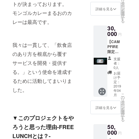
リ
営に口
トが決まっております。
ての項
タ
ー
出しで
目を参
ン
詳細を見る
を
モンゴルカレーまるおのカ
きる権
照
選
択
利をプ
す
る
レーは最高です。
レゼン
30,
ト、専
用
000
円
フォー
【CAM
ラムへ
我々は一貫して、「飲食店
PFIRE
のご招
限定】
待 ・弊
のあり方を根底から覆す
・FREE
社の伝
支援
LUNCH
サービスを開発・提供す
説的な
者：
(フリー
年次総
0人
る。」という使命を達成す
ランチ)
会に毎
お届
に1年間
年ご招
け予
るために活動してまいりま
入会で
待 ・弊
定：
きる権
2019
社が直
した。
年04
利 ・弊
接経営
こ
月
社の経
する店
の
リ
営に口
舗で死
タ
ー
出しで
ぬまで
ン
詳細を見る
を
きる権
トッピ
選
択
利をプ
▼
このプロジェクトをや
ング・
す
る
レゼン
サイド
ろうと思った理由-FREE
50,
ト、専
メ
用
000
ニュー
円
LUNCHとは？-
フォー
半永久