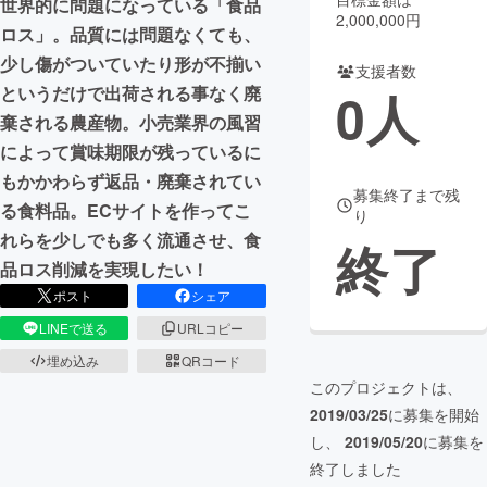
世界的に問題になっている「食品
2,000,000円
ロス」。品質には問題なくても、
まちづくり・地域活性化
少し傷がついていたり形が不揃い
支援者数
0
人
というだけで出荷される事なく廃
CAMPFIRE for Social Good
CAMPFIRE Creation
棄される農産物。小売業界の風習
CAMPFIREふるさと納税
machi-ya
コミュニティ
によって賞味期限が残っているに
もかかわらず返品・廃棄されてい
募集終了まで残
る食料品。ECサイトを作ってこ
り
れらを少しでも多く流通させ、食
終了
品ロス削減を実現したい！
ポスト
シェア
LINEで送る
URLコピー
埋め込み
QRコード
このプロジェクトは、
2019/03/25
に募集を開始
し、
2019/05/20
に募集を
終了しました