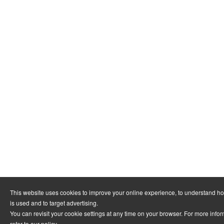
This website uses cookies to improve your online experience, to understand h
is used and to target advertising.
You can revisit your cookie settings at any time on your browser. For more info
refer to
our policy
.