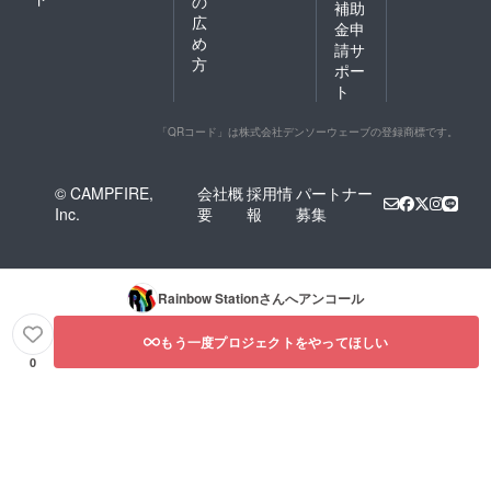
の
補助
払いが
広
発生し
金申
め
てしま
請サ
います
方
ポー
ので、
ト
サイト
の購入
機能を
「QRコード」は株式会社デンソーウェーブの登録商標です。
使用し
てのご
注文は
© CAMPFIRE,
会社概
採用情
パートナー
ご遠慮
Inc.
要
報
募集
くださ
い。 ま
た、お
届け予
定に時
Rainbow Station
さんへアンコール
期は、
サイト
公開後
もう一度プロジェクトをやってほしい
にご注
0
文いた
だいて
からと
なりま
すの
で、ご
了承く