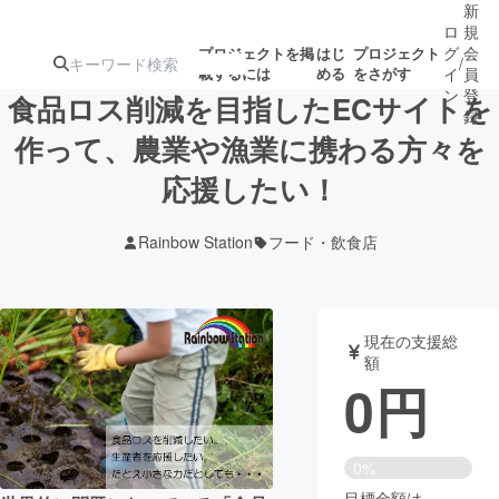
新
ロ
規
グ
会
プロジェクトを掲
はじ
プロジェクト
/
載するには
める
をさがす
イ
員
ン
登
食品ロス削減を目指したECサイトを
録
作って、農業や漁業に携わる方々を
応援したい！
人気のプロ
注目のリ
注目の新着プロ
募集終了が近いプ
もうすぐ公開
ジェクト
ターン
ジェクト
ロジェクト
されます
Rainbow Station
フード・飲食店
アート・写真
音楽
現在の支援総
テクノロジー・ガジェット
ゲーム・サ
額
0
円
映像・映画
書籍・雑誌
0%
ビジネス・起業
チャレンジ
目標金額は