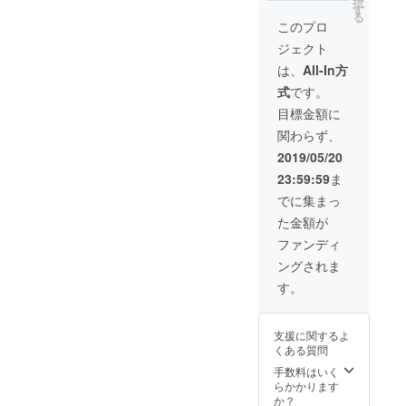
択
です。
名前と
り付け
ご購入
す
承りま
サイト
る
【注
写真と
＋サイ
権＞ サ
す。支
このプロ
公開後
意】 必
お住ま
ト内商
イト内
払いが
にご注
ジェクト
ず備考
いの都
品
に掲載
発生し
文いた
欄に掲
道府県
50,000
されて
てしま
は、
All-In方
だいて
載ご希
を掲載
円以内
いる商
います
からと
式
です。
望のお
させて
ご購入
品の中
ので、
なりま
名前と
いただ
権＋サ
から、
サイト
目標金額に
すの
都道府
きま
ンクス
お好き
の購入
で、ご
関わらず、
県をご
す。も
メー
な物を
機能を
了承く
記入く
ちろ
ル】 ＜
メール
使用し
2019/05/20
ださ
ださ
ん、
ロス削
にてご
てのご
い。 ＜
23:59:59
ま
い。ご
ニック
減市場
注文い
注文は
サンク
記入が
ネーム
サイト
ただけ
ご遠慮
でに集まっ
スメー
ない場
や法人
内にお
ます。
くださ
ル＞ お
た金額が
合は
名でも
名前&写
【注
い。 ま
礼の
CAMPF
承りま
真&都道
意】
た、お
ファンディ
メール
IREの
す。写
府県&プ
メール
届け予
をお送
ングされま
ユー
真は、
ロ
にてご
定に時
りいた
ザー名
顔写真
フィー
注文を
期は、
す。
しま
を掲載
だけで
ル掲載
承りま
サイト
す。
させて
なくロ
(特大)＞
す。支
公開後
いただ
ゴやイ
サイト
払いが
にご注
支援に関するよ
きます
ラスト
内の支
発生し
文いた
くある質問
ので、
などで
援者紹
てしま
だいて
ご了承
も結構
介ペー
います
手数料はいく
からと
くださ
です。
ジにお
ので、
らかかります
なりま
い。ま
また、
名前と
サイト
か？
すの