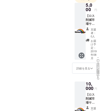
が・・・。
5,0
00
円
以前はレス
【ロス
トランや
削減市
場サイ
ケータリン
ト内に
グなど、飲
支援
お名前
者：
食にかかわ
掲載(小)
0人
＋サイ
る企業で取
お届
ト内商
け予
締役に就い
品2,000
定：
ていまし
円以内
2019
年08
ご購入
た。
こ
月
権＋サ
の
リ
ンクス
タ
ー
メー
20代の頃
ン
詳細を見る
を
ル】 ＜
選
は、南国で
択
ロス削
す
る
スキューバ
減市場
10,
サイト
ダイビング
内にお
000
円
のインスト
名前掲
【ロス
ラクターを7
載(小)＞
削減市
サイト
年ほどやっ
場サイ
内の支
ていました
ト内に
援者紹
支援
お名前
介ペー