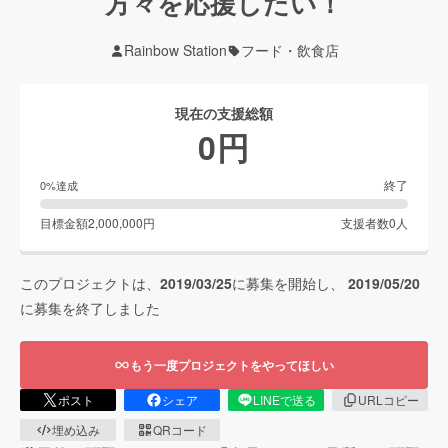
方々を応援したい！
Rainbow Station
フード・飲食店
現在の支援総額
0
円
終了
0
%達成
目標金額
2,000,000
円
支援者数
0
人
このプロジェクトは、
2019/03/25
に募集を開始し、
2019/05/20
に募集を終了しました
もう一度プロジェクトをやってほしい
ポスト
シェア
LINEで送る
URLコピー
埋め込み
QRコード