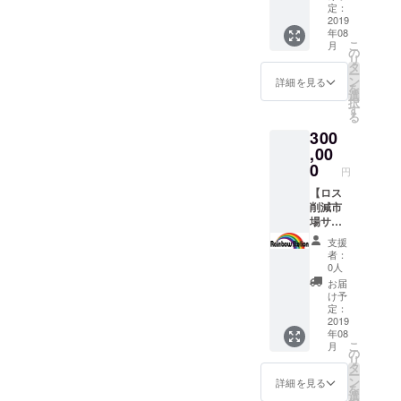
介ペー
フィー
欄に掲
定：
ので、
注文い
公開後
ジにお
ル掲載
2019
載ご希
ご了承
ただけ
にご注
年08
名前と
(特大)＋
望のお
くださ
ます。
文いた
こ
月
写真と
サイト
名前と
の
い。 ＜
【注
だいて
リ
お住ま
内商品
都道府
タ
サイト
意】
からと
ー
いの都
30,000
県をご
ン
内商品
詳細を見る
メール
なりま
を
道府県
円以内
記入く
選
10,000
にてご
すの
択
を掲載
ご購入
ださ
す
円以内
注文を
で、ご
る
させて
権＋サ
い。ご
ご購入
承りま
了承く
300
いただ
ンクス
記入が
権＞ サ
す。支
ださ
きま
メー
,00
ない場
イト内
払いが
い。 ＜
す。も
ル】 ＜
合は
0
に掲載
発生し
サンク
円
ちろ
ロス削
CAMPF
されて
てしま
スメー
ん、
減市場
【ロス
IREの
いる商
います
ル＞ お
ニック
サイト
削減市
ユー
品の中
ので、
礼の
ネーム
内にお
場サイ
ザー名
から、
サイト
メール
や法人
名前&写
ト内に
を掲載
お好き
の購入
をお送
支援
名でも
真&都道
お名前&
させて
な物を
機能を
者：
りいた
承りま
府県&プ
写真&都
いただ
メール
0人
使用し
しま
す。写
ロ
道府県&
きます
にてご
てのご
お届
す。
真は、
フィー
プロ
ので、
注文い
け予
注文は
顔写真
ル掲載
フィー
ご了承
定：
ただけ
ご遠慮
だけで
(特大)＞
ル掲載
2019
くださ
ます。
くださ
年08
なくロ
サイト
(特大)＋
い。 ＜
【注
い。 ま
こ
月
ゴやイ
内の支
トップ
サイト
の
意】
た、お
リ
ラスト
援者紹
ページ
内商品
タ
メール
届け予
ー
などで
介ペー
にバ
15,000
ン
にてご
詳細を見る
定に時
を
も結構
ジにお
ナー貼
円以内
選
注文を
期は、