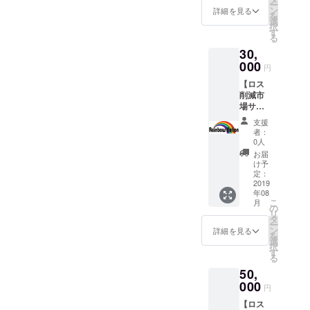
ー
権＋サ
府県を
ン
（イン
IREの
詳細を見る
を
ンクス
掲載さ
選
ユー
ディースな
択
メー
せてい
す
ザー名
る
ので恐らく
ル】 ＜
ただき
を掲載
30,
ロス削
ます。
させて
ほとんどの
減市場
000
もちろ
いただ
円
方はご存じ
サイト
ん、
きます
【ロス
内にお
ないかと）
ニック
ので、
削減市
名前&都
ネーム
ご了承
のライブで
場サイ
道府県
や法人
くださ
思い切り弾
ト内に
掲載(中)
名でも
い。 ＜
支援
お名前&
＞ サイ
承りま
けたりして
サイト
者：
都道府
ト内の
す。
0人
内商品
います。
県掲載
支援者
【注
2,000円
お届
(大)＋サ
紹介
意】 必
け予
以内ご
イト内
ページ
定：
ず備考
購入権
ここ数年は
商品
2019
にお名
欄に掲
＞ サイ
食品ロスや
年08
15,000
前とお
載ご希
ト内に
こ
月
円以内
住まい
の
斜陽産業、
望のお
掲載さ
リ
ご購入
の都道
タ
名前と
れてい
待機児童な
ー
権＋サ
府県を
ン
都道府
詳細を見る
る商品
を
どの社会問
ンクス
掲載さ
選
県をご
の中か
択
メー
せてい
す
記入く
題に強く興
ら、お
る
ル】 ＜
ただき
ださ
好きな
味を抱くよ
50,
ロス削
ます。
い。ご
物を
減市場
000
うになり、
もちろ
記入が
メール
円
サイト
ん、
ない場
にてご
微力ながら
【ロス
内にお
ニック
合は
注文い