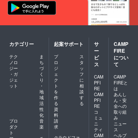
サイト
ご返信
CAMPF
公開後
くださ
IREの
にご注
い。 ＜
ユー
文いた
サイト
ザー名
だいて
内商品
を掲載
からと
30,000
させて
なりま
円以内
いただ
すの
ご購入
きます
で、ご
権＞ サ
ので、
カテゴリー
起案サポート
サ
CAMP
了承く
イト内
ご了承
ー
FIRE
ださ
に掲載
くださ
テク
ま
プ
ス
い。 ＜
されて
い。ま
ビ
につい
サンク
いる商
た、後
ノロ
ち
ロ
タ
ス
て
スメー
品の中
日サン
ジー
づ
ジ
ッ
ル＞ お
から、
クス
・ガ
く
ェ
フ
礼の
お好き
メール
CAM
CAMP
ジェ
り
ク
に
メール
な物を
をお送
PFI
FIREと
ット
・
ト
相
をお送
メール
りいた
RE
は
りいた
にてご
します
地
を
談
CAM
あんし
しま
注文い
ので、
域
作
す
PFI
ん・安
す。
ただけ
500字以
活
る
る
ます。
内のプ
RE
全への
性
資
【注
ロ
コ
取り組
化
料
意】
フィー
ミュ
み
メール
ルと写
プロ
音
請
ニ
ニュー
にてご
真を添
ダク
楽
求
ティ
ス
注文を
付の上
ト
CAM
ヘルプ
承りま
ご返信
クラウドファ