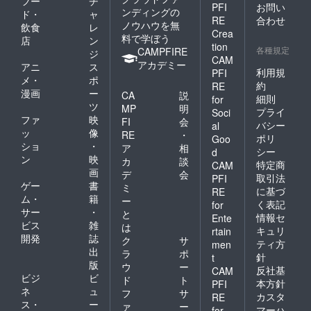
フー
チ
す。支
くださ
PFI
お問い
ンディングの
ド・
ャ
払いが
い。 ＜
RE
合わせ
ノウハウを無
飲食
レ
発生し
トップ
Crea
料で学ぼう
てしま
ページ
店
ン
tion
います
にバ
各種規定
CAMPFIRE
ジ
CAM
ので、
ナー貼
アカデミー
アニ
ス
サイト
り付け
利用規
PFI
メ・
ポ
の購入
＞ これ
約
RE
漫画
ー
機能を
は主に
CA
説
細則
for
使用し
法人様
ツ
MP
明
プライ
Soci
てのご
向けに
ファ
映
FI
会
バシー
al
注文は
かるの
ッ
像
RE
・
ポリ
ご遠慮
かと
Goo
ショ
・
ア
相
くださ
思って
シー
d
ン
映
い。 ま
おりま
カ
談
特定商
CAM
た、お
すが、
画
デ
会
取引法
PFI
届け予
トップ
ゲー
書
ミ
に基づ
RE
定に時
ページ
ム・
籍
ー
く表記
for
期は、
にバ
サー
・
と
サイト
ナーを
情報セ
Ente
ビス
雑
は
公開後
貼り付
キュリ
rtain
開発
誌
にご注
けて、
ク
サ
ティ方
men
文いた
ご希望
出
ラ
ポ
針
t
だいて
のサイ
版
ウ
ー
反社基
CAM
からと
トへリ
ビジ
ビ
ド
ト
なりま
ンクで
本方針
PFI
ネ
ュ
フ
サ
すの
きるよ
カスタ
RE
ス・
ー
で、ご
うにい
ァ
ー
マーハ
for