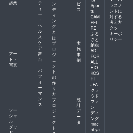
了承く
たしま
起業
テ
ン
ビ
ラスメ
Spor
ださ
す。 ＜
ィ
デ
ス
ントに
ts
い。 ＜
サイト
ー
ィ
対する
サンク
内商品
CAM
・
ン
スメー
50,000
考え方
PFI
ヘ
ル＞ お
円以内
グ
クッ
RE
礼の
ご購入
ル
と
キーポ
ふる
メール
権＞ サ
ス
は
リシー
さと
をお送
イト内
ケ
プ
実
納税
りいた
に掲載
ア
ロ
施
しま
されて
AD
アー
舞
ジ
事
す。
いる商
FOR
ト・
台
品の中
ェ
例
ALL
から、
写真
・
ク
HIO
お好き
パ
ト
KOS
な物を
フ
の
メール
HI
ォ
作
にてご
JFA
ー
注文い
り
クラ
ただけ
マ
方
ウド
ます。
ン
プ
統
ファ
【注
ス
ロ
計
意】
ン
ソー
ジ
デ
メール
ディ
シャ
にてご
ェ
ー
ング
注文を
ル
ク
タ
mac
承りま
グッ
ト
hi-ya
す。支
ド