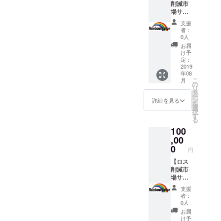
も少しでも
削減市
名前&都
ネーム
CAMPF
ただけ
場サイ
道府県
や法人
お役に立ち
IREの
ます。
ト内に
掲載(大)
名でも
ユー
【注
支援
たいと考
お名前&
＞ サイ
承りま
ザー名
者：
意】
写真&都
え、思い
ト内の
す。
0人
を掲載
メール
道府県
支援者
【注
させて
お届
切って独
にてご
掲載(大)
紹介
意】 必
け予
いただ
注文を
立、レイン
＋サイ
ページ
定：
ず備考
きます
承りま
ト内商
2019
にお名
ボーステー
欄に掲
ので、
す。支
年08
品
前とお
載ご希
ご了承
払いが
ションとし
こ
月
20,000
住まい
の
望のお
くださ
発生し
リ
て起業しま
円以内
の都道
タ
名前と
い。 ＜
てしま
ー
ご購入
府県を
ン
都道府
詳細を見る
した。
サイト
います
を
権＋サ
掲載さ
選
県をご
内商品
ので、
択
ンクス
せてい
す
記入く
5,000円
サイト
る
メー
まだまだ未
ただき
ださ
以内ご
の購入
100
ル】 ＜
ます。
い。ご
購入権
熟者です
機能を
ロス削
,00
もちろ
記入が
＞ サイ
使用し
が、精一杯
減市場
ん、
0
ない場
ト内に
てのご
円
サイト
ニック
頑張ります
合は
掲載さ
注文は
内にお
【ロス
ネーム
CAMPF
れてい
ご遠慮
ので、応援
名前&写
削減市
や法人
IREの
る商品
くださ
よろしくお
真&都道
場サイ
名でも
ユー
の中か
い。 ま
府県掲
ト内に
承りま
ザー名
願いしま
ら、お
た、お
支援
載(大)＞
お名前&
す。
を掲載
好きな
者：
届け予
す！
サイト
写真&都
【注
させて
0人
物を
定に時
内の支
道府県&
意】 必
いただ
メール
お届
期は、
援者紹
プロ
ず備考
きます
け予
にてご
サイト