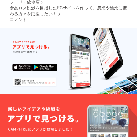
フード・飲食店
>
注文い
合は
フィー
メール
ただけ
CAMPF
ルは自
食品ロス削減を目指したECサイトを作って、農業や漁業に携
をお送
ます。
IREの
己紹介
りいた
わる方々を応援したい！
>
【注
ユー
や宣伝
しま
コメント
意】
ザー名
など、
す。
メール
を掲載
制限文
にてご
させて
字数以
注文を
いただ
内でご
承りま
きます
自由に
す。支
ので、
お使い
払いが
ご了承
いただ
発生し
くださ
けま
てしま
い。ま
す。
います
た、後
【注
ので、
日サン
意】 必
サイト
クス
ず備考
の購入
メール
欄に掲
機能を
をお送
載ご希
使用し
りいた
望のお
てのご
します
名前と
注文は
ので、
都道府
ご遠慮
300字以
県をご
くださ
内のプ
記入く
い。 ま
ロ
ださ
た、お
フィー
い。ご
届け予
ルと写
記入が
定に時
真を添
ない場
期は、
付の上
合は