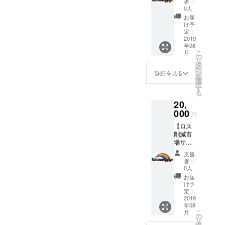
が、一般の
者：
＆都道
ジにお
0人
方が一生か
府県掲
名前を
お届
かっても到
載(小)＋
掲載さ
け予
サイト
せてい
定：
達できない
内商品
2019
ただき
くらい数多
年08
5,000円
ます。
こ
月
以内ご
く潜ったの
もちろ
の
リ
購入権
ん、
タ
で、最近は
ー
＋サン
ニック
ン
詳細を見る
を
旅行に出か
クス
ネーム
選
択
メー
や法人
す
けてもほど
る
ル】 ＜
名でも
んど潜らず
20,
ロス削
承りま
にビーチで
減市場
000
す。
円
サイト
【注
のんびり過
【ロス
内にお
意】 必
ごすのが好
削減市
名前&都
ず備考
場サイ
道府県
きです☆
欄に掲
ト内に
掲載(小)
載ご希
支援
お名前&
＞ サイ
望のお
者：
休日は妻＆
都道府
ト内の
名前を
0人
県掲載
支援者
ご記入
愛犬とゆっ
お届
(中)＋サ
紹介
くださ
け予
くり散歩を
イト内
ページ
定：
い。ご
商品
2019
して過ごし
にお名
記入が
年08
10,000
前とお
ない場
たり、大好
こ
月
円以内
住まい
の
合は
リ
きなバンド
ご購入
の都道
タ
CAMPF