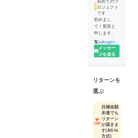
初めてのプ
ロジェクト
です
初めまし
て！尾形と
申します。
sakugenichiba
私は東京在
メッセー
住の40代半
ジを送る
ばで、「レ
インボース
テーショ
リターンを
ン」の代表
を務めてい
選ぶ
ます。と、
偉そうな事
目標金額
を書いてい
未達でも
ますが、実
リターン
は起業した
が届きま
ての新米な
す
(All-in
のです
方式)