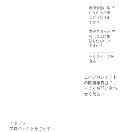
た、写
プロ
写真と
の購入
で、ご
真は、
フィー
お住ま
機能を
目標金額に届
了承く
後日お
ルは自
いの都
使用し
かなかった場
ださ
送りす
己紹介
道府県
てのご
合どうなりま
い。 ＜
るサン
や宣伝
を掲載
注文は
すか？
サンク
クス
など、
させて
ご遠慮
スメー
メール
制限文
いただ
くださ
支援で困った
ル＞ お
に添付
字数以
きま
い。 ま
時はどこに相
礼の
してご
内でご
す。も
た、お
談したらいい
メール
返信く
自由に
ちろ
届け予
ですか？
をお送
ださ
お使い
ん、
定に時
りいた
い。 ＜
いただ
ニック
期は、
しま
ヘルプページを
サイト
けま
ネーム
サイト
す。
見る
内商品
す。
や法人
公開後
20,000
【注
名でも
にご注
円以内
意】 必
承りま
文いた
このプロジェクト
ご購入
ず備考
す。写
だいて
の問題報告は
こち
権＞ サ
欄に掲
真は、
からと
イト内
載ご希
顔写真
ら
よりお問い合わ
なりま
に掲載
望のお
だけで
すの
せください
されて
名前と
なくロ
で、ご
いる商
都道府
ゴやイ
了承く
品の中
県をご
ラスト
ださ
から、
記入く
などで
い。 ＜
お好き
ださ
も結構
サンク
な物を
い。ご
です。
スメー
トップ
>
メール
記入が
また、
ル＞ お
プロジェクトをさがす
>
にてご
ない場
プロ
礼の