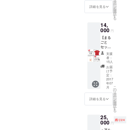
お名前
１冊に
タ
ー
を掲載
まとめ
ン
詳細を見る
を
しま
た楽譜
選
択
す！ ※
集で
す
る
お名前
す。
14,
の掲載
（※パー
は、
000
ト譜は
円
2017年
付いて
【まる
5月7日
おりま
ごと
（日）
せ
セッ
までに
ん。）
ト】 ・
リター
支援
「DINO
ンを押
者：
SAX」
してい
15人
本多俊
ただい
お届
之 直筆
た方の
け予
サイン
みとな
定：
入り CD
2017
りま
年07
（※カ
す。 5
こ
月
バービ
月8日
の
リ
ニール
（月）
タ
ー
は開封
以降に
ン
詳細を見る
を
済みに
ご支援
選
択
なって
いただ
す
る
しまい
いた場
25,
ますの
合、CD
残り24
でご了
000
のみの
円
承下さ
お届け
・アル