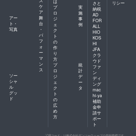
ス
は
リシー
さと
ケ
プ
実
納税
ア
ロ
施
AD
アー
舞
ジ
事
FOR
ト・
台
ェ
例
ALL
写真
・
ク
HIO
パ
ト
KOS
フ
の
HI
ォ
作
JFA
ー
り
クラ
マ
方
ウド
ン
プ
統
ファ
ス
ロ
計
ン
ソー
ジ
デ
ディ
シャ
ェ
ー
ング
ル
ク
タ
mac
グッ
ト
hi-ya
ド
の
補助
広
金申
め
請サ
方
ポー
ト
「QRコード」は株式会社デンソーウェーブの登録商標です。