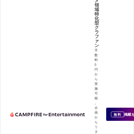
メ
領
域
特
化
型
ク
ラ
フ
ァ
ン
手
数
料
0
円
か
ら
実
施
可
能
。
企
画
掲載
無料
か
ら
リ
タ