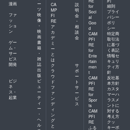
約
RE
漫画
ー
CA
説
細則
for
ツ
MP
明
プライ
Soci
ファ
映
FI
会
バシー
al
ッ
像
RE
・
ポリ
Goo
ショ
・
ア
相
シー
d
ン
映
カ
談
特定商
CAM
画
デ
会
取引法
PFI
ゲー
書
ミ
に基づ
RE
ム・
籍
ー
く表記
for
サー
・
と
情報セ
Ente
ビス
雑
は
キュリ
rtain
開発
誌
ク
サ
ティ方
men
出
ラ
ポ
針
t
版
ウ
ー
反社基
CAM
ビジ
ビ
ド
ト
本方針
PFI
ネ
ュ
フ
サ
カスタ
RE
ス・
ー
ァ
ー
マーハ
for
起業
テ
ン
ビ
ラスメ
Spor
ィ
デ
ス
ントに
ts
ー
ィ
対する
CAM
・
ン
考え方
PFI
ヘ
グ
クッ
RE
ル
と
キーポ
ふる