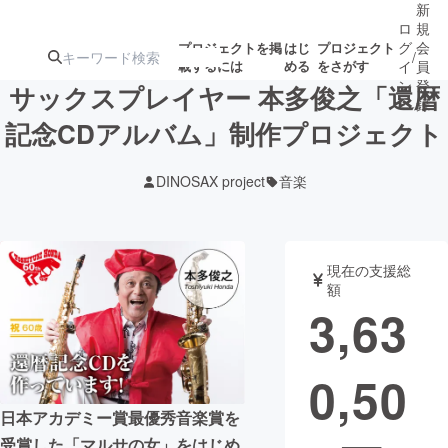
新
ロ
規
グ
会
プロジェクトを掲
はじ
プロジェクト
/
載するには
める
をさがす
イ
員
ン
登
サックスプレイヤー 本多俊之「還暦
録
記念CDアルバム」制作プロジェクト
人気のプロ
注目のリ
注目の新着プロ
募集終了が近いプ
もうすぐ公開
DINOSAX project
音楽
ジェクト
ターン
ジェクト
ロジェクト
されます
アート・写真
音楽
現在の支援総
額
3,63
テクノロジー・ガジェット
ゲーム・サ
0,50
映像・映画
書籍・雑誌
日本アカデミー賞最優秀音楽賞を
ビジネス・起業
チャレンジ
受賞した「マルサの女」をはじめ