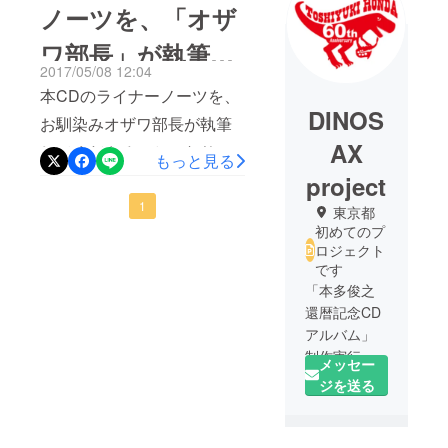
ノーツを、「オザ
ワ部長」が執筆し
2017/05/08 12:04
てくださいます！
本CDのライナーノーツを、
DINOS
お馴染みオザワ部長が執筆
AX
してくださることになりま
もっと見る
した！どんな風に書いてい
project
ただけるのか、とても楽し
1
東京都
初めてのプ
みです。 オザワ部長（吹奏
ロジェクト
楽作家）神奈川県出身。早
です
「本多俊之
稲田大学第一文学部卒。吹
還暦記念CD
奏楽関連の書籍、サイト、
アルバム」
雑誌等で記事を執筆するほ
制作実行委
メッセー
か、インターネットラジオ
員会です。
ジを送る
「OTTAVA」では吹奏楽番組
「Bravo Brass 〜ブラバン