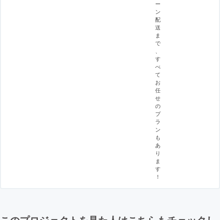
ー
ン
配
送
ま
で
、
す
べ
て
お
任
せ
の
プ
ラ
ン
も
あ
り
ま
す
！
このプロジェクトを見た人はこちらもチェックし