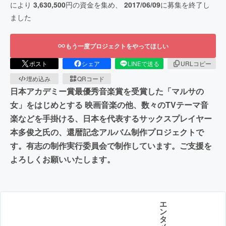
により
3,630,500
円の資金を集め、
2017/06/09
に募集を終了し
ました
もう一度プロジェクトをやってほしい
ポスト
シェア
LINEで送る
URLコピー
埋め込み
QRコード
日本アカデミー賞最優秀音楽賞を受賞した「マルサの
女」をはじめとする 映画音楽の他、数々のTVテーマ音
楽などを手掛ける、日本を代表するサックスプレイヤー
本多俊之氏の、還暦記念アルバム制作プロジェクトで
す。有志の制作実行委員会で制作しています。ご支援を
よろしくお願いいたします。
エ
ン
タ