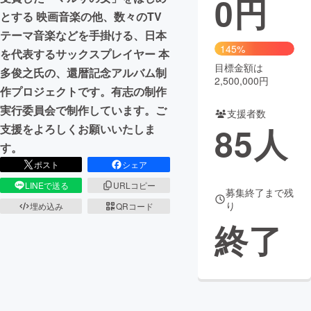
0
円
とする 映画音楽の他、数々のTV
まちづくり・地域活性化
テーマ音楽などを手掛ける、日本
145%
を代表するサックスプレイヤー 本
目標金額は
CAMPFIRE for Social Good
CAMPFIRE Creation
多俊之氏の、還暦記念アルバム制
2,500,000円
CAMPFIREふるさと納税
machi-ya
コミュニティ
作プロジェクトです。有志の制作
実行委員会で制作しています。ご
支援者数
85
人
支援をよろしくお願いいたしま
す。
ポスト
シェア
LINEで送る
URLコピー
募集終了まで残
り
埋め込み
QRコード
終了