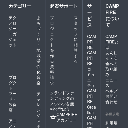
カテゴリー
起案サポート
サ
CAMP
ー
FIRE
テク
ま
プ
ス
ビ
につい
ノロ
ち
ロ
タ
ス
て
ジー
づ
ジ
ッ
・ガ
く
ェ
フ
CAM
CAMP
ジェ
り
ク
に
PFI
FIREと
ット
・
ト
相
RE
は
地
を
談
CAM
あんし
域
作
す
PFI
ん・安
活
る
る
RE
全への
性
資
コ
取り組
化
料
ミュ
み
プロ
音
請
ニ
ニュー
ダク
楽
求
ティ
ス
ト
CAM
ヘルプ
クラウドファ
フー
チ
PFI
お問い
ンディングの
ド・
ャ
RE
合わせ
ノウハウを無
飲食
レ
Crea
料で学ぼう
店
ン
tion
各種規定
CAMPFIRE
ジ
CAM
アカデミー
アニ
ス
利用規
PFI
メ・
ポ