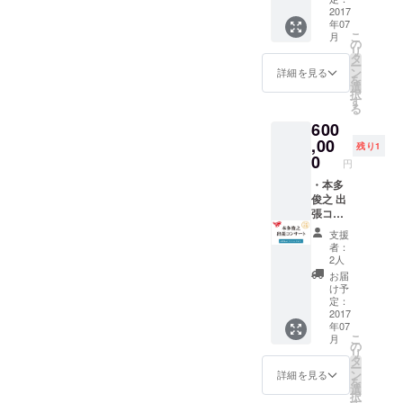
シャツ
メー
2017
等で製
アルバ
年07
カー柳
品化で
ムジャ
こ
月
澤管楽
きな
の
ケット
リ
器によ
かった
タ
で、本
ー
る特別
サック
ン
多俊之
詳細を見る
を
加工品
スの部
選
氏が着
択
です。
品から
す
ているT
る
本物の
ベルの
シャツ
600
楽器
部分を
を再現
（テ
,00
カット
したデ
残り1
ナー
し、加
0
ザイン
円
サック
工を施
です。
ス）を
・本多
して、
サイズ
加工し
俊之 出
小物入
は、S・
て作ら
張コン
れとし
M・L・
れてい
サート
て復活
XLから
支援
ます。
編成：
させま
お選び
者：
※製作過
本多俊
した。
いただ
2人
程にお
之
※製品の
けま
お届
いて、
（サッ
性質
す。 ご
け予
不具合
クス）
上、若
定：
支援い
等で製
＋ピア
2017
干の傷
ただく
年07
品化で
ノ 本多
やへこ
際のコ
こ
月
きな
俊之氏
みがあ
の
メント
リ
かった
が、日
る場合
タ
欄に、
ー
サック
本全国
があり
ン
ご希望
詳細を見る
を
スの部
どこへ
ます。
選
のサイ
択
品から
でも出
※胴体部