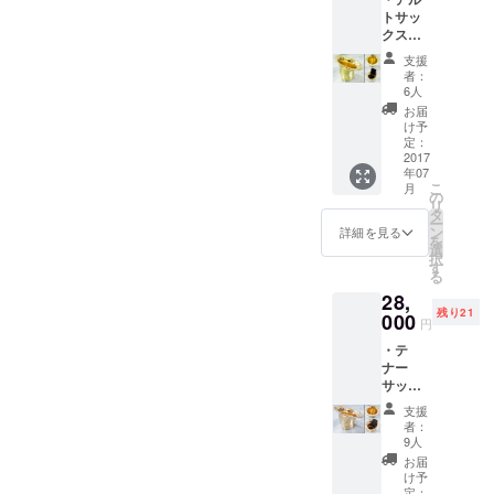
い） ・
となり
トサッ
「DINO
ます。
クスか
SAX」
印刷ス
ら作ら
本多俊
ケ
支援
れた小
之 直筆
ジュー
者：
物入れ
サイン
ルの関
6人
サクソ
入り ス
係上、
お届
フォン
コア集
お名前
け予
メー
アルバ
定：
を掲載
カー柳
2017
ムに収
するこ
年07
澤管楽
録され
とがで
こ
月
器によ
る全11
の
きませ
リ
る特別
曲のス
タ
んので
ー
加工品
コア
ン
ご了承
詳細を見る
を
です。
を、１
選
くださ
択
本物の
冊にま
す
い。
る
楽器
とめた
28,
（アル
楽譜集
残り21
トサッ
000
です。
円
クス）
（※パー
・テ
を加工
ト譜は
ナー
して作
付いて
サック
られて
おりま
スから
いま
せ
支援
作られ
す。 ※
ん。）
者：
た小物
製作過
・アル
9人
入れ サ
程にお
バム発
お届
クソ
いて、
売記念T
け予
フォン
不具合
定：