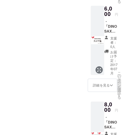
る
承下さ
6,0
い） ・
アルバ
00
円
ム発売
・
記念ロ
「DINO
ゴ入り
SAX」
トート
本多俊
バッグ
支援
之 直筆
約
者：
サイン
W360x
0人
入り ス
H370x
お届
コア集
D110m
け予
アルバ
m（船
定：
ムに収
2017
底）
年07
録され
こ
月
る全11
の
リ
曲のス
タ
ー
コア
ン
詳細を見る
を
を、１
選
択
冊にま
す
る
とめた
8,0
楽譜集
です。
00
円
（※パー
・
ト譜は
「DINO
付いて
SAX」
おりま
本多俊
せ
支援