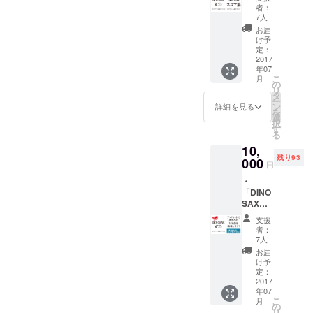
之 直筆
ん。）
者：
サイン
7人
入り CD
お届
（※カ
け予
バービ
定：
ニール
2017
年07
は開封
こ
月
済みに
の
リ
なって
タ
ー
しまい
ン
詳細を見る
を
ますの
選
択
でご了
す
る
承下さ
10,
い） ・
残り93
「DINO
000
円
SAX」
・
本多俊
「DINO
之 直筆
SAX」
サイン
本多俊
入り ス
支援
之 直筆
コア集
者：
サイン
アルバ
7人
入りCD
ムに収
お届
・CDの
録され
け予
ブック
ている
定：
レット
2017
全11曲
年07
に、あ
のスコ
こ
月
なたの
アを、
の
リ