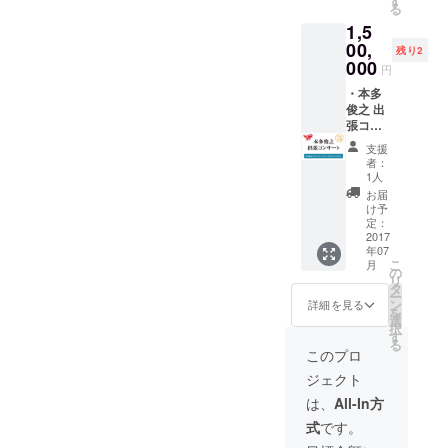
す
ズをお
る
ベルの
張コン
分に、
知らせ
1,5
部分を
サート
手彫り
くださ
カット
をいた
00,
の装飾
い。 ・
残り2
し、加
しま
の有無
000
アルバ
円
工を施
す。 プ
による
ム発売
して、
ライ
・本多
違いが
記念ロ
小物入
ベート
俊之 出
ありま
ゴ入り
れとし
コン
張コン
す。お
トート
て復活
サート
サート
選びい
バッグ
支援
させま
でも構
編成：
ただく
サイ
者：
した。
いませ
本多俊
ことは
ズ：約
1人
※製品の
ん。 ピ
之
できま
W360x
お届
性質
アノ奏
（サッ
せんの
H370x
け予
上、若
者およ
クス）
で、ご
定：
D110m
干の傷
び編成
＋サッ
2017
了承く
m（船
年07
やへこ
は、日
クスカ
ださ
底）
こ
月
みがあ
程や演
ルテッ
い。 ※
の
リ
る場合
奏曲な
ト＋ピ
色のご
タ
ー
があり
どを考
アノ 本
指定は
ン
詳細を見る
を
ます。
慮しつ
多俊之
できま
選
択
※胴体部
つ、ご
氏が、
せんの
す
る
分に、
相談の
日本全
でご了
このプロ
手彫り
上で決
国どこ
承くだ
ジェクト
の装飾
めさせ
へでも
さい。
の有無
ていた
出張コ
【サイ
は、
All-In方
による
だきま
ンサー
ズ】 ベ
式
です。
違いが
す。 ※
トをい
ルの直
ありま
上記の
たしま
径：約