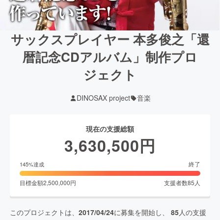
サックスプレイヤー 本多俊之「還
暦記念CDアルバム」制作プロ
ジェクト
DINOSAX project
音楽
現在の支援総額
3,630,500
円
終了
145
%達成
目標金額
2,500,000
円
支援者数
85
人
このプロジェクトは、
2017/04/24
に募集を開始し、
85
人の支援