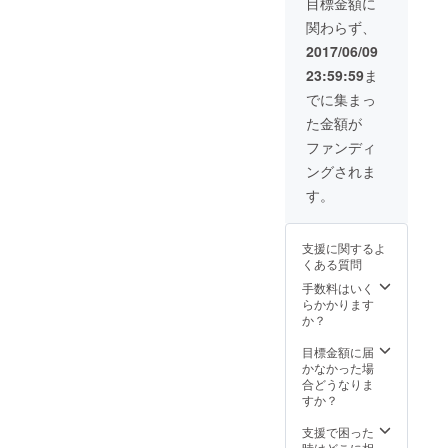
目標金額に
す。お
金額に
す。 プ
12cm
関わらず、
選びい
は、出
ライ
底の直
ただく
演料・
ベート
径：約
2017/06/09
ことは
交通費
コン
7cm 高
23:59:59
ま
できま
を含み
サート
さ（一
せんの
ます。
でも構
番長い
でに集まっ
で、ご
ホール
いませ
部
た金額が
了承く
や機材
ん。
分）：
ださ
等の使
サック
約11cm
ファンディ
い。 ※
用料が
スカル
ングされま
色のご
かかる
テッ
指定は
場合
ト、ピ
す。
できま
は、お
アノ奏
せんの
客様ご
者およ
でご了
負担に
び編成
支援に関するよ
承くだ
てお願
は、日
くある質問
さい。
いいた
程や演
【サイ
しま
奏曲な
手数料はいく
ズ】 ベ
す。
どを考
らかかります
ルの直
慮しつ
か？
径：約
つ、ご
15.5cm
相談の
目標金額に届
底の直
上で決
かなかった場
径：約
めさせ
合どうなりま
8.5cm
ていた
すか？
高さ
だきま
（一番
す。 ※
支援で困った
長い部
上記の
時はどこに相