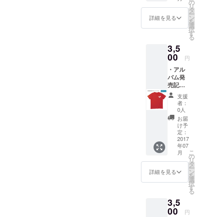
氏が着
の
るある』（白夜書房）
リ
ているT
タ
ー
シャツ
ン
詳細を見る
を
を再現
選
択
したデ
す
る
ザイン
3,5
です。
身丈：
00
円
65 身
・アル
幅：
バム発
47 身
売記念T
長目
シャツ
安：
支援
（Mサ
160〜
者：
イズ）
168cm
0人
アルバ
お届
ムジャ
け予
ケット
定：
で、本
2017
年07
多俊之
こ
月
氏が着
の
リ
ているT
タ
ー
シャツ
ン
詳細を見る
を
を再現
選
択
したデ
す
る
ザイン
3,5
です。
身丈：
00
円
68 身