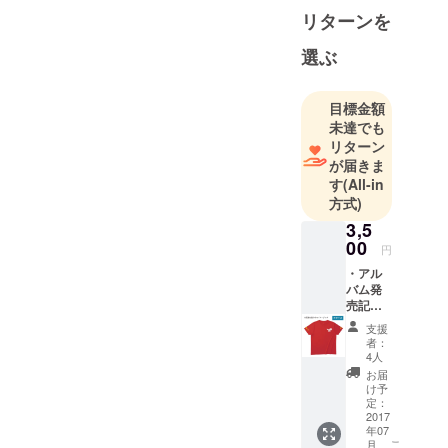
ピープル集まれ！オザワ部
リターンを
長のLet's吹奏楽部〜」の
選ぶ
パーソナリティも担当。 〜
著書〜●『吹部ノート』
目標金額
（KKベストセラーズ）
未達でも
リターン
●『きばれ! 長崎ブラバン
が届きま
ガールズ 藤重先生と活水
す
(All-in
方式)
吹部7か月の奇跡』（学研プ
3,5
ラス／共著）●『あるある吹
00
円
ペディア』（学研プラス）
・アル
バム発
●『翔べ！私たちのコンクー
売記念T
ル』（学研プラス）●『みん
シャツ
支援
（Sサイ
者：
なのあるある吹奏楽部』
ズ） ア
4人
ルバム
（新紀元社）●『みんなのあ
お届
ジャ
け予
ケット
るある吹奏楽部ゴールド』
定：
で、本
2017
（新紀元社）●『吹奏楽部あ
年07
多俊之
こ
月