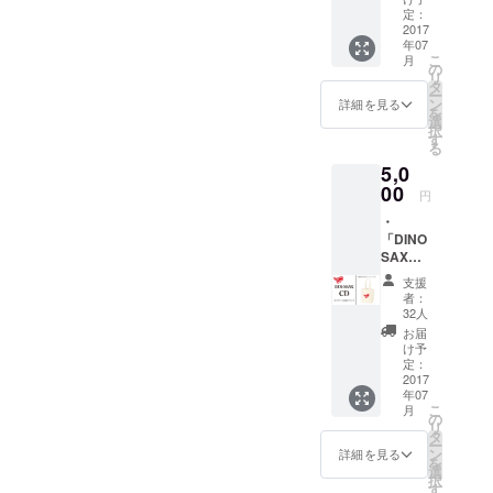
ケット
定：
で、本
2017
年07
多俊之
こ
月
氏が着
の
リ
ているT
タ
ー
シャツ
ン
詳細を見る
を
を再現
選
択
したデ
す
る
ザイン
5,0
です。
身丈：
00
円
74 身
・
幅：
「DINO
56 身
SAX」
長目
本多俊
安：
支援
之 直筆
180〜
者：
サイン
185cm
32人
入りCD
お届
（※カ
け予
バービ
定：
ニール
2017
年07
は開封
こ
月
済みに
の
リ
なって
タ
ー
しまい
ン
詳細を見る
を
ますの
選
択
でご了
す