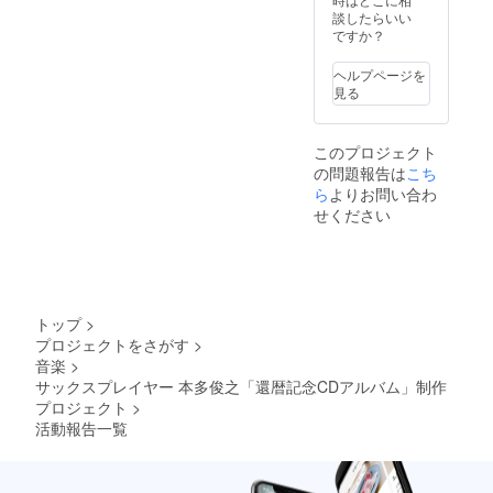
分）：
金額に
談したらいい
約12cm
は、出
ですか？
演料・
交通費
ヘルプページを
を含み
見る
ます。
ホール
や機材
このプロジェクト
等の使
の問題報告は
こち
用料が
かかる
ら
よりお問い合わ
場合
せください
は、お
客様ご
負担に
てお願
いいた
しま
トップ
>
す。
プロジェクトをさがす
>
音楽
>
サックスプレイヤー 本多俊之「還暦記念CDアルバム」制作
プロジェクト
>
活動報告一覧