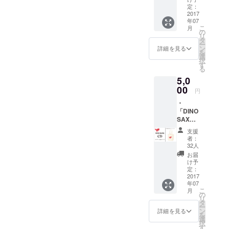
ケット
定：
で、本
2017
年07
多俊之
こ
月
氏が着
の
リ
ているT
タ
ー
シャツ
ン
詳細を見る
を
を再現
選
択
したデ
す
る
ザイン
5,0
です。
身丈：
00
円
74 身
・
幅：
「DINO
56 身
SAX」
長目
本多俊
安：
支援
之 直筆
180〜
者：
サイン
185cm
32人
入りCD
お届
（※カ
け予
バービ
定：
ニール
2017
年07
は開封
こ
月
済みに
の
リ
なって
タ
ー
しまい
ン
詳細を見る
を
ますの
選
択
でご了
す