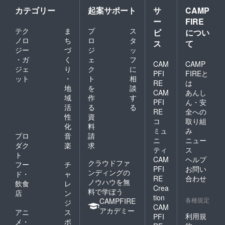
カテゴリー
起案サポート
サ
CAMP
ー
FIRE
テク
ま
プ
ス
ビ
につい
ノロ
ち
ロ
タ
ス
て
ジー
づ
ジ
ッ
・ガ
く
ェ
フ
CAM
CAMP
ジェ
り
ク
に
PFI
FIREと
ット
・
ト
相
RE
は
地
を
談
CAM
あんし
域
作
す
PFI
ん・安
活
る
る
RE
全への
性
資
コ
取り組
化
料
ミュ
み
プロ
音
請
ニ
ニュー
ダク
楽
求
ティ
ス
ト
CAM
ヘルプ
クラウドファ
フー
チ
PFI
お問い
ンディングの
ド・
ャ
RE
合わせ
ノウハウを無
飲食
レ
Crea
料で学ぼう
店
ン
tion
各種規定
CAMPFIRE
ジ
CAM
アカデミー
アニ
ス
利用規
PFI
メ・
ポ