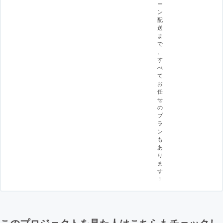
ー
ン
配
送
ま
で
、
す
べ
て
お
任
せ
の
プ
ラ
ン
も
あ
り
ま
す
！
このプロジェクトを見た人はこちらもチェックし