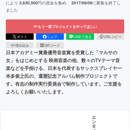
により
3,630,500
円の資金を集め、
2017/06/09
に募集を終了し
ました
もう一度プロジェクトをやってほしい
ポスト
シェア
LINEで送る
URLコピー
埋め込み
QRコード
日本アカデミー賞最優秀音楽賞を受賞した「マルサの
女」をはじめとする 映画音楽の他、数々のTVテーマ音
楽などを手掛ける、日本を代表するサックスプレイヤー
本多俊之氏の、還暦記念アルバム制作プロジェクトで
す。有志の制作実行委員会で制作しています。ご支援を
よろしくお願いいたします。
エ
ン
タ