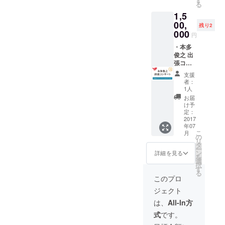
す
ズをお
る
ベルの
張コン
分に、
知らせ
1,5
部分を
サート
手彫り
くださ
カット
をいた
00,
の装飾
い。 ・
残り2
し、加
しま
の有無
000
アルバ
円
工を施
す。 プ
による
ム発売
して、
ライ
・本多
違いが
記念ロ
小物入
ベート
俊之 出
ありま
ゴ入り
れとし
コン
張コン
す。お
トート
て復活
サート
サート
選びい
バッグ
支援
させま
でも構
編成：
ただく
サイ
者：
した。
いませ
本多俊
ことは
ズ：約
1人
※製品の
ん。 ピ
之
できま
W360x
お届
性質
アノ奏
（サッ
せんの
H370x
け予
上、若
者およ
クス）
で、ご
定：
D110m
干の傷
び編成
＋サッ
2017
了承く
m（船
年07
やへこ
は、日
クスカ
ださ
底）
こ
月
みがあ
程や演
ルテッ
い。 ※
の
リ
る場合
奏曲な
ト＋ピ
色のご
タ
ー
があり
どを考
アノ 本
指定は
ン
詳細を見る
を
ます。
慮しつ
多俊之
できま
選
択
※胴体部
つ、ご
氏が、
せんの
す
る
分に、
相談の
日本全
でご了
このプロ
手彫り
上で決
国どこ
承くだ
ジェクト
の装飾
めさせ
へでも
さい。
の有無
ていた
出張コ
【サイ
は、
All-In方
による
だきま
ンサー
ズ】 ベ
式
です。
違いが
す。 ※
トをい
ルの直
ありま
上記の
たしま
径：約