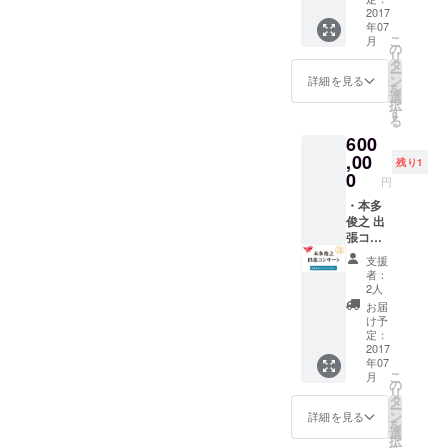
シャツ
メー
2017
等で製
アルバ
年07
カー柳
品化で
ムジャ
こ
月
澤管楽
きな
の
ケット
リ
器によ
かった
タ
で、本
ー
る特別
サック
ン
多俊之
詳細を見る
を
加工品
スの部
選
氏が着
択
です。
品から
す
ているT
る
本物の
ベルの
シャツ
600
楽器
部分を
を再現
（テ
,00
カット
したデ
残り1
ナー
し、加
0
ザイン
円
サック
工を施
です。
ス）を
・本多
して、
サイズ
加工し
俊之 出
小物入
は、S・
て作ら
張コン
れとし
M・L・
れてい
サート
て復活
XLから
支援
ます。
編成：
させま
お選び
者：
※製作過
本多俊
した。
いただ
2人
程にお
之
※製品の
けま
お届
いて、
（サッ
性質
す。 ご
け予
不具合
クス）
上、若
定：
支援い
等で製
＋ピア
2017
干の傷
ただく
年07
品化で
ノ 本多
やへこ
際のコ
こ
月
きな
俊之氏
みがあ
の
メント
リ
かった
が、日
る場合
タ
欄に、
ー
サック
本全国
があり
ン
ご希望
詳細を見る
を
スの部
どこへ
ます。
選
のサイ
択
品から
でも出
※胴体部