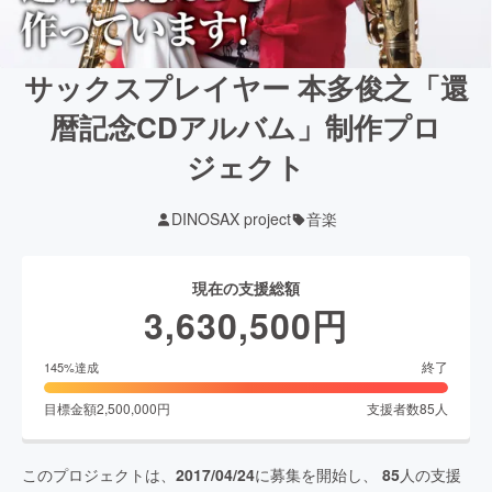
サックスプレイヤー 本多俊之「還
暦記念CDアルバム」制作プロ
ジェクト
DINOSAX project
音楽
現在の支援総額
3,630,500
円
終了
145
%達成
目標金額
2,500,000
円
支援者数
85
人
このプロジェクトは、
2017/04/24
に募集を開始し、
85
人の支援