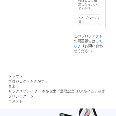
分）：
金額に
談したらいい
約12cm
は、出
ですか？
演料・
交通費
ヘルプページを
を含み
見る
ます。
ホール
や機材
このプロジェクト
等の使
の問題報告は
こち
用料が
かかる
ら
よりお問い合わ
場合
せください
は、お
客様ご
負担に
てお願
いいた
しま
トップ
>
す。
プロジェクトをさがす
>
音楽
>
サックスプレイヤー 本多俊之「還暦記念CDアルバム」制作
プロジェクト
>
コメント