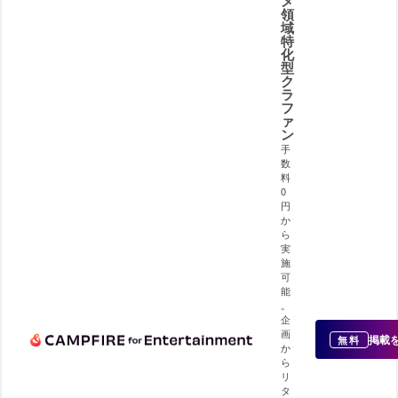
メ
領
域
特
化
型
ク
ラ
フ
ァ
ン
手
数
料
0
円
か
ら
実
施
可
能
。
企
画
掲載
無料
か
ら
リ
タ