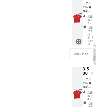
・アル
幅：
バム発
50 身
売記念T
長目
シャツ
安：
支援
（Lサイ
168〜
者：
ズ） ア
175cm
2人
ルバム
お届
ジャ
け予
ケット
定：
で、本
2017
年07
多俊之
こ
月
氏が着
の
リ
ているT
タ
ー
シャツ
ン
詳細を見る
を
を再現
選
択
したデ
す
る
ザイン
3,5
です。
身丈：
00
円
71 身
・アル
幅：
バム発
53 身
売記念T
長目
シャツ
安：
支援
（XLサ
175〜
者：
イズ）
180cm
0人
アルバ
お届
ムジャ
け予