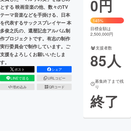
0
円
とする 映画音楽の他、数々のTV
まちづくり・地域活性化
テーマ音楽などを手掛ける、日本
145%
を代表するサックスプレイヤー 本
目標金額は
CAMPFIRE for Social Good
CAMPFIRE Creation
多俊之氏の、還暦記念アルバム制
2,500,000円
CAMPFIREふるさと納税
machi-ya
コミュニティ
作プロジェクトです。有志の制作
実行委員会で制作しています。ご
支援者数
85
人
支援をよろしくお願いいたしま
す。
ポスト
シェア
LINEで送る
URLコピー
募集終了まで残
り
埋め込み
QRコード
終了