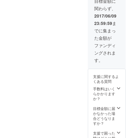
目標金額に
す。お
金額に
す。 プ
12cm
関わらず、
選びい
は、出
ライ
底の直
ただく
演料・
ベート
径：約
2017/06/09
ことは
交通費
コン
7cm 高
23:59:59
ま
できま
を含み
サート
さ（一
せんの
ます。
でも構
番長い
でに集まっ
で、ご
ホール
いませ
部
た金額が
了承く
や機材
ん。
分）：
ださ
等の使
サック
約11cm
ファンディ
い。 ※
用料が
スカル
ングされま
色のご
かかる
テッ
指定は
場合
ト、ピ
す。
できま
は、お
アノ奏
せんの
客様ご
者およ
でご了
負担に
び編成
支援に関するよ
承くだ
てお願
は、日
くある質問
さい。
いいた
程や演
【サイ
しま
奏曲な
手数料はいく
ズ】 ベ
す。
どを考
らかかります
ルの直
慮しつ
か？
径：約
つ、ご
15.5cm
相談の
目標金額に届
底の直
上で決
かなかった場
径：約
めさせ
合どうなりま
8.5cm
ていた
すか？
高さ
だきま
（一番
す。 ※
支援で困った
長い部
上記の
時はどこに相