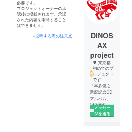
必要です。
プロジェクトオーナーの承
認後に掲載されます。承認
された内容を削除すること
はできません。
DINOS
※投稿する際の注意点
AX
project
東京都
初めてのプ
ロジェクト
です
「本多俊之
還暦記念CD
アルバム」
制作実行委
メッセー
員会です。
ジを送る