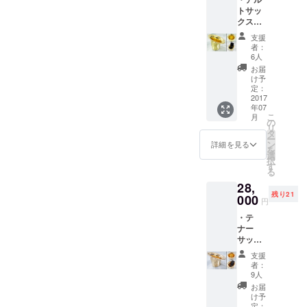
い） ・
となり
トサッ
「DINO
ます。
クスか
SAX」
印刷ス
ら作ら
本多俊
ケ
支援
れた小
之 直筆
ジュー
者：
物入れ
サイン
ルの関
6人
サクソ
入り ス
係上、
お届
フォン
コア集
お名前
け予
メー
アルバ
定：
を掲載
カー柳
2017
ムに収
するこ
年07
澤管楽
録され
とがで
こ
月
器によ
る全11
の
きませ
リ
る特別
曲のス
タ
んので
ー
加工品
コア
ン
ご了承
詳細を見る
を
です。
を、１
選
くださ
択
本物の
冊にま
す
い。
る
楽器
とめた
28,
（アル
楽譜集
残り21
トサッ
000
です。
円
クス）
（※パー
・テ
を加工
ト譜は
ナー
して作
付いて
サック
られて
おりま
スから
いま
せ
支援
作られ
す。 ※
ん。）
者：
た小物
製作過
・アル
9人
入れ サ
程にお
バム発
お届
クソ
いて、
売記念T
け予
フォン
不具合
定：