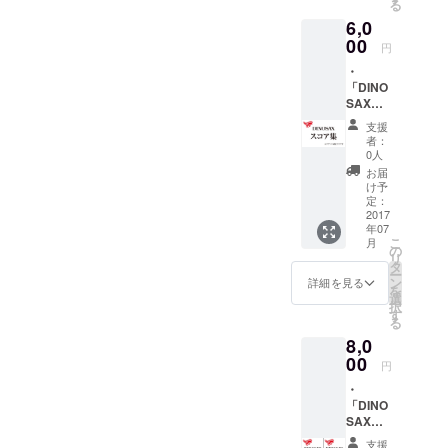
る
承下さ
6,0
い） ・
アルバ
00
円
ム発売
・
記念ロ
「DINO
ゴ入り
SAX」
トート
本多俊
バッグ
支援
之 直筆
約
者：
サイン
W360x
0人
入り ス
H370x
お届
コア集
D110m
け予
アルバ
m（船
定：
ムに収
2017
底）
年07
録され
こ
月
る全11
の
リ
曲のス
タ
ー
コア
ン
詳細を見る
を
を、１
選
択
冊にま
す
る
とめた
8,0
楽譜集
です。
00
円
（※パー
・
ト譜は
「DINO
付いて
SAX」
おりま
本多俊
せ
支援