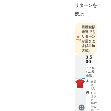
リターンを
選ぶ
目標金額
未達でも
リターン
が届きま
す
(All-in
方式)
3,5
00
円
・アル
バム発
売記念T
シャツ
支援
（Sサイ
者：
ズ） ア
4人
ルバム
お届
ジャ
け予
ケット
定：
で、本
2017
年07
多俊之
こ
月