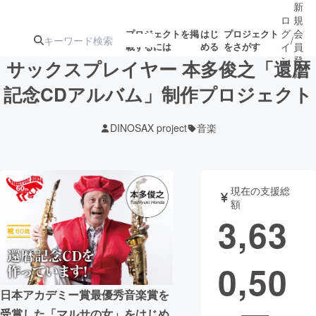
新
ロ
規
グ
会
プロジェクトを掲
はじ
プロジェクト
/
載するには
める
をさがす
イ
員
ン
登
サックスプレイヤー 本多俊之「還暦
録
記念CDアルバム」制作プロジェクト
人気のプロ
注目のリ
注目の新着プロ
募集終了が近いプ
もうすぐ公開
DINOSAX project
音楽
ジェクト
ターン
ジェクト
ロジェクト
されます
アート・写真
音楽
現在の支援総
額
3,63
テクノロジー・ガジェット
ゲーム・サ
0,50
映像・映画
書籍・雑誌
日本アカデミー賞最優秀音楽賞を
ビジネス・起業
チャレンジ
受賞した「マルサの女」をはじめ