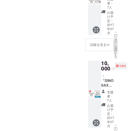
之 直筆
ん。）
者：
サイン
7人
入り CD
お届
（※カ
け予
バービ
定：
ニール
2017
年07
は開封
こ
月
済みに
の
リ
なって
タ
ー
しまい
ン
詳細を見る
を
ますの
選
択
でご了
す
る
承下さ
10,
い） ・
残り93
「DINO
000
円
SAX」
・
本多俊
「DINO
之 直筆
SAX」
サイン
本多俊
入り ス
支援
之 直筆
コア集
者：
サイン
アルバ
7人
入りCD
ムに収
お届
・CDの
録され
け予
ブック
ている
定：
レット
2017
全11曲
年07
に、あ
のスコ
こ
月
なたの
アを、
の
リ