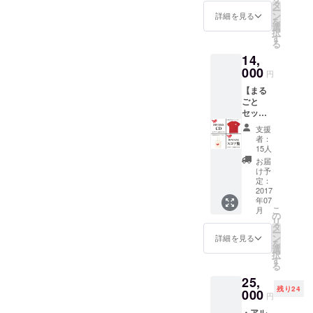
お名前
１冊に
タ
ー
を掲載
まとめ
ン
詳細を見る
を
しま
た楽譜
選
択
す！ ※
集で
す
る
お名前
す。
14,
の掲載
（※パー
は、
000
ト譜は
円
2017年
付いて
【まる
5月7日
おりま
ごと
（日）
せ
セッ
までに
ん。）
ト】 ・
リター
支援
「DINO
ンを押
者：
SAX」
してい
15人
本多俊
ただい
お届
之 直筆
た方の
け予
サイン
みとな
定：
入り CD
2017
りま
年07
（※カ
す。 5
こ
月
バービ
月8日
の
リ
ニール
（月）
タ
ー
は開封
以降に
ン
詳細を見る
を
済みに
ご支援
選
択
なって
いただ
す
る
しまい
いた場
25,
ますの
合、CD
残り24
でご了
000
のみの
円
承下さ
お届け
・アル