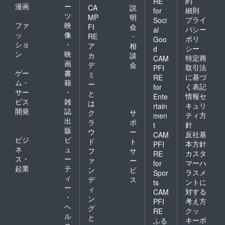
約
RE
漫画
ー
CA
説
細則
for
ツ
MP
明
プライ
Soci
ファ
映
FI
会
バシー
al
ッ
像
RE
・
ポリ
Goo
ショ
・
ア
相
シー
d
ン
映
カ
談
特定商
CAM
画
デ
会
取引法
PFI
ゲー
書
ミ
に基づ
RE
ム・
籍
ー
く表記
for
サー
・
と
情報セ
Ente
ビス
雑
は
キュリ
rtain
開発
誌
ク
サ
ティ方
men
出
ラ
ポ
針
t
版
ウ
ー
反社基
CAM
ビジ
ビ
ド
ト
本方針
PFI
ネ
ュ
フ
サ
カスタ
RE
ス・
ー
ァ
ー
マーハ
for
起業
テ
ン
ビ
ラスメ
Spor
ィ
デ
ス
ントに
ts
ー
ィ
対する
CAM
・
ン
考え方
PFI
ヘ
グ
クッ
RE
ル
と
キーポ
ふる