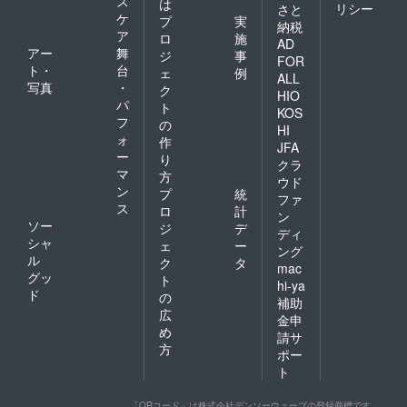
ス
は
リシー
さと
ケ
プ
実
納税
ア
ロ
施
AD
アー
舞
ジ
事
FOR
ト・
台
ェ
例
ALL
写真
・
ク
HIO
パ
ト
KOS
フ
の
HI
ォ
作
JFA
ー
り
クラ
マ
方
ウド
ン
プ
統
ファ
ス
ロ
計
ン
ソー
ジ
デ
ディ
シャ
ェ
ー
ング
ル
ク
タ
mac
グッ
ト
hi-ya
ド
の
補助
広
金申
め
請サ
方
ポー
ト
「QRコード」は株式会社デンソーウェーブの登録商標です。