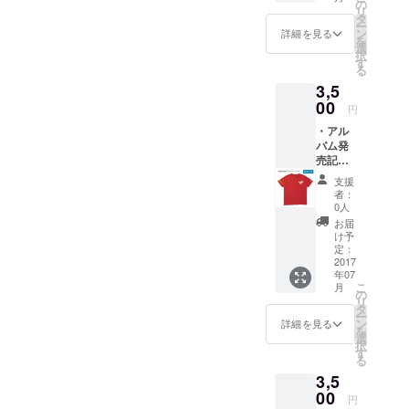
氏が着
の
リ
ているT
タ
ー
シャツ
ン
詳細を見る
を
を再現
選
択
したデ
す
る
ザイン
3,5
です。
身丈：
00
円
65 身
・アル
幅：
バム発
47 身
売記念T
長目
シャツ
安：
支援
（Mサ
160〜
者：
イズ）
168cm
0人
アルバ
お届
ムジャ
け予
ケット
定：
で、本
2017
年07
多俊之
こ
月
氏が着
の
リ
ているT
タ
ー
シャツ
ン
詳細を見る
を
を再現
選
択
したデ
す
る
ザイン
3,5
です。
身丈：
00
円
68 身