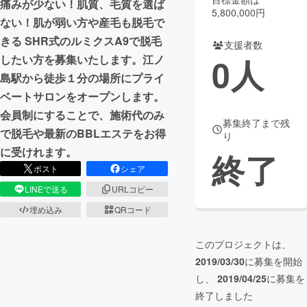
痛みが少ない！肌質、毛質を選ば
5,800,000円
ない！肌が弱い方や産毛も脱毛で
まちづくり・地域活性化
きる SHR式のルミクスA9で脱毛
支援者数
0
人
したい方を募集いたします。江ノ
CAMPFIRE for Social Good
CAMPFIRE Creation
島駅から徒歩１分の場所にプライ
CAMPFIREふるさと納税
machi-ya
コミュニティ
ベートサロンをオープンします。
会員制にすることで、施術代のみ
募集終了まで残
で脱毛や最新のBBLエステをお得
り
に受けれます。
終了
ポスト
シェア
LINEで送る
URLコピー
埋め込み
QRコード
このプロジェクトは、
2019/03/30
に募集を開始
し、
2019/04/25
に募集を
終了しました