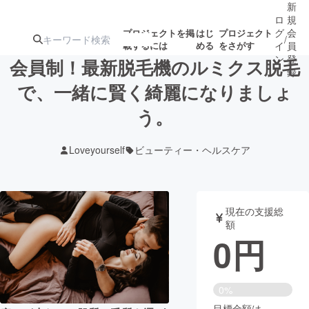
新
ロ
規
グ
会
プロジェクトを掲
はじ
プロジェクト
/
載するには
める
をさがす
イ
員
ン
登
会員制！最新脱毛機のルミクス脱毛
録
で、一緒に賢く綺麗になりましょ
う。
人気のプロ
注目のリ
注目の新着プロ
募集終了が近いプ
もうすぐ公開
ジェクト
ターン
ジェクト
ロジェクト
されます
Loveyourself
ビューティー・ヘルスケア
アート・写真
音楽
現在の支援総
テクノロジー・ガジェット
ゲーム・サ
額
0
円
映像・映画
書籍・雑誌
0%
ビジネス・起業
チャレンジ
目標金額は