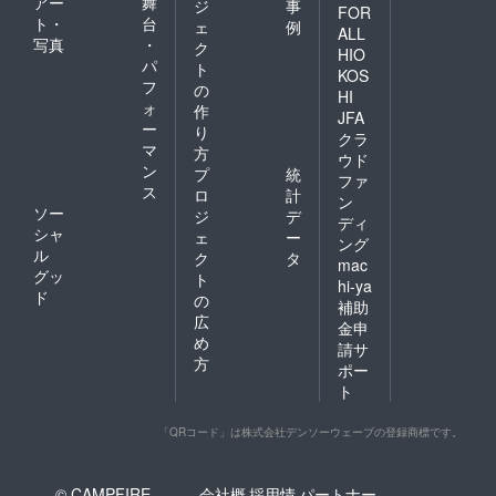
アー
舞
ジ
事
FOR
ト・
台
ェ
例
ALL
写真
・
ク
HIO
パ
ト
KOS
フ
の
HI
ォ
作
JFA
ー
り
クラ
マ
方
ウド
ン
プ
統
ファ
ス
ロ
計
ン
ソー
ジ
デ
ディ
シャ
ェ
ー
ング
ル
ク
タ
mac
グッ
ト
hi-ya
ド
の
補助
広
金申
め
請サ
方
ポー
ト
「QRコード」は株式会社デンソーウェーブの登録商標です。
© CAMPFIRE,
会社概
採用情
パートナー