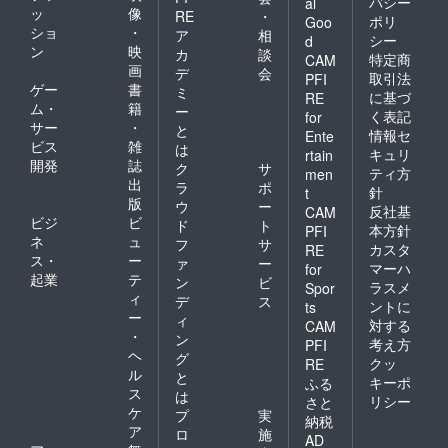
バシー
al
ッ
像
RE
・
ポリ
Goo
ショ
・
ア
相
シー
d
ン
映
カ
談
特定商
CAM
画
デ
会
取引法
PFI
ゲー
書
ミ
に基づ
RE
ム・
籍
ー
く表記
for
サー
・
と
情報セ
Ente
ビス
雑
は
キュリ
rtain
開発
誌
ク
サ
ティ方
men
出
ラ
ポ
針
t
版
ウ
ー
反社基
CAM
ビジ
ビ
ド
ト
本方針
PFI
ネ
ュ
フ
サ
カスタ
RE
ス・
ー
ァ
ー
マーハ
for
起業
テ
ン
ビ
ラスメ
Spor
ィ
デ
ス
ントに
ts
ー
ィ
対する
CAM
・
ン
考え方
PFI
ヘ
グ
クッ
RE
ル
と
キーポ
ふる
ス
は
リシー
さと
ケ
プ
実
納税
ア
ロ
施
AD