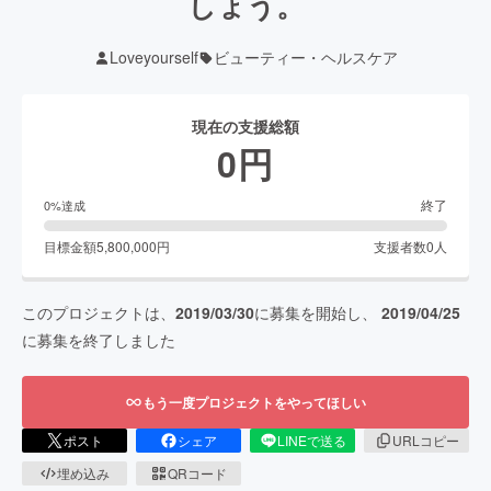
しょう。
Loveyourself
ビューティー・ヘルスケア
現在の支援総額
0
円
終了
0
%達成
目標金額
5,800,000
円
支援者数
0
人
このプロジェクトは、
2019/03/30
に募集を開始し、
2019/04/25
に募集を終了しました
もう一度プロジェクトをやってほしい
ポスト
シェア
LINEで送る
URLコピー
埋め込み
QRコード