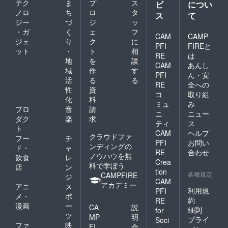
テク
ま
プ
ス
ビ
につい
ノロ
ち
ロ
タ
ス
て
ジー
づ
ジ
ッ
・ガ
く
ェ
フ
CAM
CAMP
ジェ
り
ク
に
PFI
FIREと
ット
・
ト
相
RE
は
地
を
談
CAM
あんし
域
作
す
PFI
ん・安
活
る
る
RE
全への
性
資
コ
取り組
化
料
ミュ
み
プロ
音
請
ニ
ニュー
ダク
楽
求
ティ
ス
ト
CAM
ヘルプ
クラウドファ
フー
チ
PFI
お問い
ンディングの
ド・
ャ
RE
合わせ
ノウハウを無
飲食
レ
Crea
料で学ぼう
店
ン
tion
各種規定
CAMPFIRE
ジ
CAM
アカデミー
アニ
ス
利用規
PFI
メ・
ポ
約
RE
漫画
ー
CA
説
細則
for
ツ
MP
明
プライ
Soci
ファ
映
FI
会