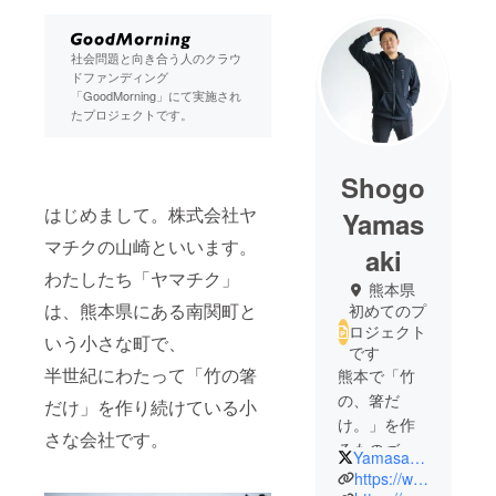
社会問題と向き合う人のクラウ
ドファンディング
「GoodMorning」にて実施され
たプロジェクトです。
Shogo
はじめまして。株式会社ヤ
Yamas
マチクの山崎といいます。
aki
わたしたち「ヤマチク」
熊本県
は、熊本県にある南関町と
初めてのプ
ロジェクト
いう小さな町で、
です
半世紀にわたって「竹の箸
熊本で「竹
の、箸だ
だけ」を作り続けている小
け。」を作
さな会社です。
るものづく
YamasakiShogo
り企業、株
https://www.hashi.co.jp/