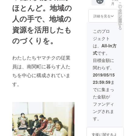
る権利
こ
月
（実際
ほとんど。地域の
の
リ
にご自
タ
ー
分で使
ン
人の手で、地域の
詳細を見る
を
うお箸
選
択
を作れ
す
資源を活用したも
る
ま
このプロ
す。）
のづくりを。
ジェクト
※交通費
や宿泊
は、
All-In方
費など
式
です。
は別途
わたしたちヤマチクの従業
自己負
目標金額に
担 ※お
員は、南関町に暮らす人た
関わらず、
届け予
定日に
ちを中心に構成されていま
2019/05/15
関わら
23:59:59
ま
ず、日
す。
程は別
でに集まっ
途ご相
た金額が
談しま
しょ
ファンディ
う。
ングされま
す。
支援に関するよ