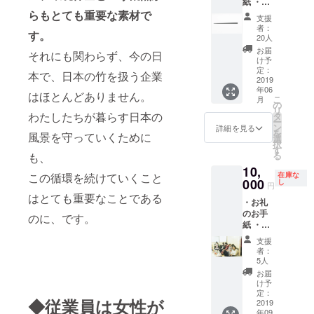
紙 ・ヤ
マチク
らもとても重要な素材で
支援
の会社
者：
す。
案内資
20人
料 ・
お届
それにも関わらず、今の日
otemot
け予
o2119
定：
本で、日本の竹を扱う企業
：1膳
2019
年06
はほとんどありません。
こ
月
の
リ
わたしたちが暮らす日本の
タ
ー
ン
詳細を見る
を
風景を守っていくために
選
択
す
る
も、
10,
この循環を続けていくこと
在庫な
000
し
円
はとても重要なことである
・お礼
のお手
のに、です。
紙 ・ヤ
マチク
支援
会社案
者：
内資料
5人
・１日
お届
ヤマチ
け予
ク社員
定：
◆従業員は女性が
になれ
2019
年09