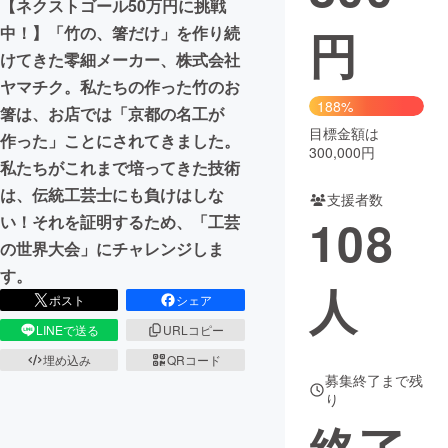
【ネクストゴール50万円に挑戦
円
中！】「竹の、箸だけ」を作り続
まちづくり・地域活性化
けてきた零細メーカー、株式会社
ヤマチク。私たちの作った竹のお
CAMPFIRE for Social Good
CAMPFIRE Creation
188%
箸は、お店では「京都の名工が
CAMPFIREふるさと納税
machi-ya
コミュニティ
目標金額は
作った」ことにされてきました。
300,000円
私たちがこれまで培ってきた技術
は、伝統工芸士にも負けはしな
支援者数
108
い！それを証明するため、「工芸
の世界大会」にチャレンジしま
す。
人
ポスト
シェア
LINEで送る
URLコピー
埋め込み
QRコード
募集終了まで残
り