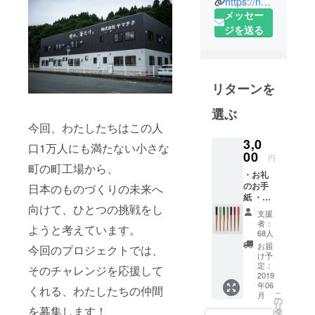
式会社ヤマ
https://note.mu/hashi_ojisan
メッセー
チクの三代
ジを送る
目。
竹のお箸
を、もうい
リターンを
ちどお箸の
定番へ。
選ぶ
竹産業を、
今回、わたしたちはこの人
もういちど
3,0
口1万人にも満たない小さな
00
儲かる産業
円
町の町工場から、
へ。
・お礼
南関町を、
のお手
日本のものづくりの未来へ
紙 ・ヤ
もういちど
向けて、ひとつの挑戦をし
マチク
支援
面白いまち
の会社
者：
ようと考えています。
案内資
へ。
68人
料 ・ス
お届
今回のプロジェクトでは、
ス竹丸
け予
箸2膳
定：
そのチャレンジを応援して
（色は
2019
年06
おまか
くれる、わたしたちの仲間
こ
月
せ）
の
リ
を募集します！
タ