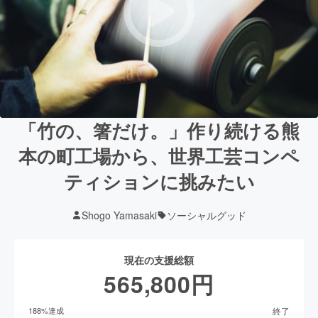
「竹の、箸だけ。」作り続ける熊
本の町工場から、世界工芸コンペ
ティションに挑みたい
Shogo Yamasaki
ソーシャルグッド
現在の支援総額
565,800
円
終了
188
%達成