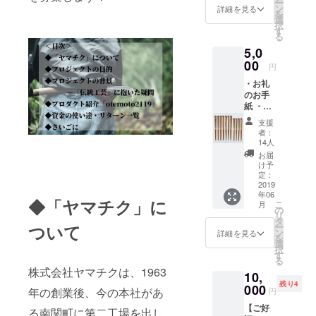
ー
ン
詳細を見る
を
選
択
す
る
5,0
00
円
・お礼
のお手
紙 ・ヤ
マチク
支援
の会社
者：
案内資
14人
料 ・う
お届
るし白
け予
竹彫刻
定：
箸1膳
2019
年06
（23cm
◆「ヤマチク」に
こ
月
/柄はお
の
リ
まか
タ
ついて
ー
せ。名
ン
詳細を見る
を
入れ可
選
択
能。ご
す
る
希望の
株式会社ヤマチクは、1963
10,
方は備
残り4
考欄で
000
年の創業後、今の本社があ
円
お伝え
【ご好
くださ
る南関町に第二工場を出し