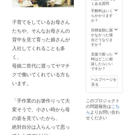
くある質問
手数料はいく
らかかります
か？
子育てをしているお母さん
目標金額に届
たちや、そんなお母さんの
かなかった場
背中を見て育った娘さんが
合どうなりま
すか？
入社してくれることも多
支援で困った
く、
時はどこに相
談したらいい
母娘二世代に渡ってヤマチ
ですか？
クで働いてくれている方も
ヘルプページを
います。
見る
「手作業のお箸作りって大
このプロジェクト
の問題報告は
こち
変そうで、小さい時から母
ら
よりお問い合わ
せください
の姿を見ていたから、
絶対自分は入らんって思っ