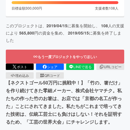
目標金額
300,000
円
支援者数
108
人
このプロジェクトは、
2019/04/15
に募集を開始し、
108
人の支援
により
565,800
円の資金を集め、
2019/05/15
に募集を終了しま
した
もう一度プロジェクトをやってほしい
ポスト
シェア
LINEで送る
URLコピー
埋め込み
QRコード
【ネクストゴール50万円に挑戦中！】「竹の、箸だけ」
を作り続けてきた零細メーカー、株式会社ヤマチク。私
たちの作った竹のお箸は、お店では「京都の名工が作っ
た」ことにされてきました。私たちがこれまで培ってき
た技術は、伝統工芸士にも負けはしない！それを証明す
るため、「工芸の世界大会」にチャレンジします。