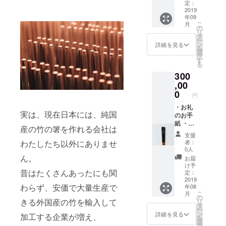
届け予
ク
定：
定日に
ショッ
2019
年09
関わら
プ（上
こ
月
ず、日
限は３
の
リ
程は別
０人で
タ
ー
途ご相
す） ※
ン
詳細を見る
を
談しま
旅費や
選
択
しょ
宿泊費
す
る
う。
も込み
300
です
（日本
,00
国内限
0
円
定） ※
ワーク
・お礼
実は、現在日本には、純国
ショッ
のお手
プの内
紙 ・ヤ
産の竹の箸を作れる会社は
容は別
マチク
支援
途ご相
の会社
わたしたち以外にありませ
者：
談しま
案内資
0人
しょ
料 ・名
ん。
お届
う。 ※
入れの
け予
昔はたくさんあったにも関
日程は
お箸100
定：
お届け
人分 結
2019
わらず、安価で大量生産で
年08
予定日
婚式や
こ
月
に関わ
ノベル
の
きる外国産の竹を輸入して
リ
らずご
ティな
タ
ー
相談し
どにお
ン
詳細を見る
加工する企業が増え、
を
ましょ
すすめ
選
択