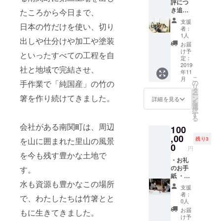
評につ
い。）
き追加
たころから今日まで、
しまし
支援
日本の竹だけを使い、切り
た！】
者：
・お礼
1人
出しや仕分けや加工や塗装
のお手
お届
紙 ・ヤ
け予
といったすべての工程を自
マチク
定：
会社案
2019
社と地域で完結させ、
年11
内資料
こ
月
・1日ヤ
手作業で「純国産」の竹の
の
リ
マチク
タ
ー
箸を作り続けてきました。
社員に
ン
詳細を見る
を
なれる
選
択
権利
す
る
（実際
会社がある南関町は、周辺
100
にご自
分で使
,00
を山に囲まれた里山の風景
残り3
うお箸
0
円
を作れ
を今も残す豊かな土地で
ま
・お礼
す。）
のお手
す。
※交通費
紙 ・ヤ
水も資源も豊かなこの場所
や宿泊
マチク
支援
費など
の会社
者：
で、わたしたちは竹箸とと
は別途
案内資
0人
自己負
料 ・出
お届
もに生きてきました。
担 ※お
張ワー
け予