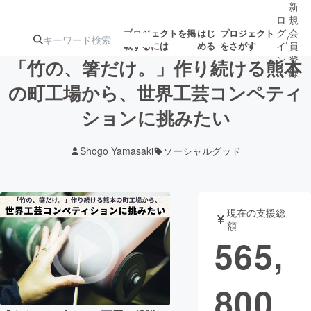
新
ロ
規
グ
会
プロジェクトを掲
はじ
プロジェクト
/
載するには
める
をさがす
イ
員
ン
登
「竹の、箸だけ。」作り続ける熊本
録
の町工場から、世界工芸コンペティ
ションに挑みたい
人気のプロ
注目のリ
注目の新着プロ
募集終了が近いプ
もうすぐ公開
ジェクト
ターン
ジェクト
ロジェクト
されます
Shogo Yamasaki
ソーシャルグッド
アート・写真
音楽
現在の支援総
テクノロジー・ガジェット
ゲーム・サ
額
565,
映像・映画
書籍・雑誌
800
ビジネス・起業
チャレンジ