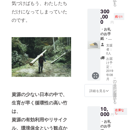
う。
のコー
す
気づけばもう、わたしたち
る
スで
300
す。 ※
だけになってしまっていた
お届け
,00
残り1
のです。
日にか
0
円
かわら
ず、日
・お礼
程やお
のお手
箸の種
紙 ・ヤ
類は別
マチク
支援
途ご相
の会社
者：
談しま
案内資
0人
しょ
料 ・
お届
う。
otemot
け予
o2119
定：
：30膳
2019
年08
（飲食
こ
月
店向
の
リ
け）
タ
ー
ン
詳細を見る
を
資源の少ない日本の中で、
選
択
す
生育が早く循環性の高い竹
る
10,
は、
在庫な
000
し
円
資源の有効利用やリサイク
・お礼
のお手
ル、環境保全という観点か