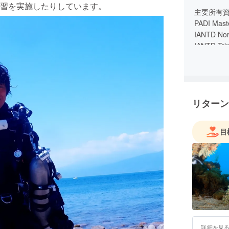
習を実施したりしています。
主要所有
PADI Maste
IANTD Nor
IANTD Tri
TDI CCR In
潜水士
高圧ガス
電気工事
リターン
認定電気
大型自動
牽引免許
目
詳細を見