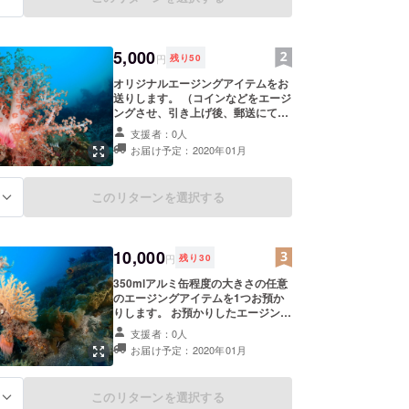
5,000
円
残り
50
オリジナルエージングアイテムをお
送りします。 （コインなどをエージ
ングさせ、引き上げ後、郵送にて発
送を考えています） ※任意のエージ
支援者：0人
ングアイテムのお預かりは含まれま
お届け予定：2020年01月
せん また、エージング開始時、エー
ジング終了時の写真、定期観察画像
データ （２カ月に１度程度を想定）
このリターンを選択する
る
と様子のリポートをメールにてお送
りします 実際に沈めている時の画像
や引き上げる際の画像となり、希少
価値が高いものです。
10,000
円
残り
30
350mlアルミ缶程度の大きさの任意
のエージングアイテムを1つお預か
りします。 お預かりしたエージング
アイテムはエージング終了後に宅急
支援者：0人
便着払いにてお送り致します。 ま
お届け予定：2020年01月
た、エージング開始時、エージング
終了時の写真、定期観察画像データ
（２カ月に１度程度を想定）と様子
このリターンを選択する
る
のリポートをメールにてお送りしま