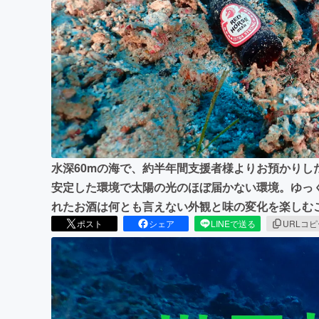
まちづくり・地域活性化
水深60mの海で、約半年間支援者様よりお預かりし
安定した環境で太陽の光のほぼ届かない環境。ゆっ
れたお酒は何とも言えない外観と味の変化を楽しむ
ポスト
シェア
LINEで送る
URLコ