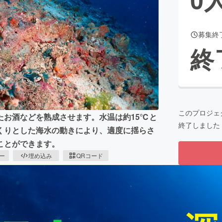
募集終
CAMPFIRE for Social Good
CAMPFIRE Creation
終
CAMPFIREふるさと納税
machi-ya
コミュニティ
このプロジェ
たお酒などを熟成させます。水温は約15℃と
終了しました
くりとした海水の動きにより、適度に揺らさ
ことができます。
ピー
埋め込み
QRコード