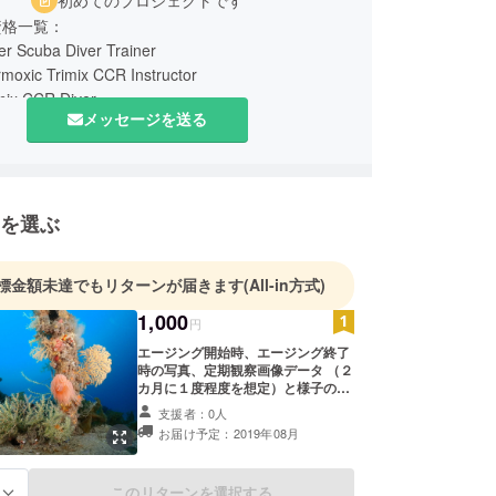
資格一覧：
r Scuba Diver Trainer
moxic Trimix CCR Instructor
mix CCR Diver
メッセージを送る
structor
製造保安責任者
士
を選ぶ
工事従事者
車運転免許
標金額未達でもリターンが届きます
(All-in方式)
1,000
円
エージング開始時、エージング終了
時の写真、定期観察画像データ （２
カ月に１度程度を想定）と様子のリ
ポートをメールにてお送りします 実
支援者：0人
際に沈めている時の画像や引き上げ
お届け予定：2019年08月
る際の画像となり、希少価値が高い
ものです。 ※任意のエージングアイ
テムのお預かりは含まれません
このリターンを選択する
る