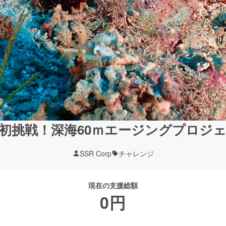
初挑戦！深海60ｍエージングプロジ
SSR Corp
チャレンジ
現在の支援総額
0
円