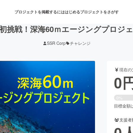
プロジェクトを掲載するには
はじめる
プロジェクトをさがす
初挑戦！深海60ｍエージングプロジ
SSR Corp
チャレンジ
注目のリターン
注目の新着プロジェクト
募集終了が近いプロジェクト
も
現在の
音楽
舞台・パフォーマンス
0
ゲーム・サービス開発
フード・飲食店
0%
書籍・雑誌出版
アニメ・漫画
目標金額は8
支援者
チャレンジ
ビューティー・ヘルスケ
0