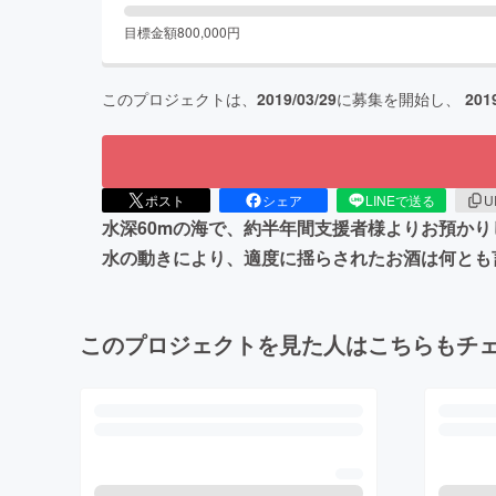
目標金額
800,000
円
このプロジェクトは、
2019/03/29
に募集を開始し、
201
ポスト
シェア
LINEで送る
U
水深60mの海で、約半年間支援者様よりお預か
水の動きにより、適度に揺らされたお酒は何とも
このプロジェクトを見た人はこちらもチ