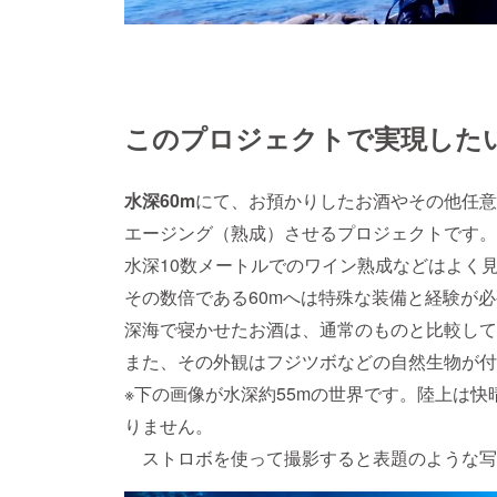
このプロジェクトで実現した
水深60m
にて、お預かりしたお酒やその他任意
エージング（熟成）させるプロジェクトです。
水深10数メートルでのワイン熟成などはよく
その数倍である60mへは特殊な装備と経験が
深海で寝かせたお酒は、通常のものと比較して
また、その外観はフジツボなどの自然生物が付
※下の画像が水深約55mの世界です。陸上は
りません。
ストロボを使って撮影すると表題のような写