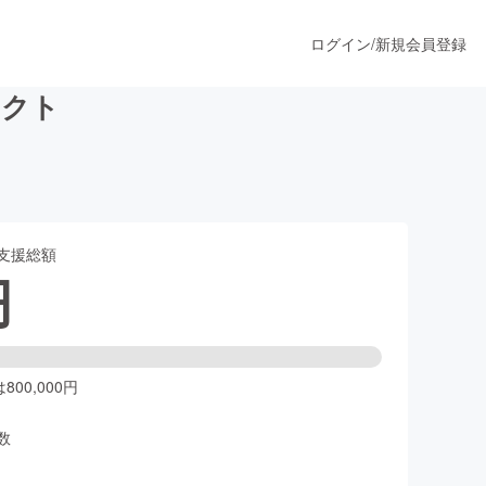
ログイン
/
新規会員登録
ェクト
うすぐ公開されます
支援総額
プロダクト
円
ファッション
スポーツ
00,000円
数
ア
ソーシャルグッド
人