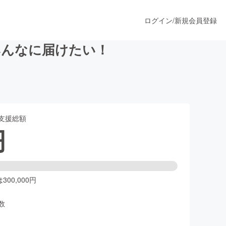
ログイン
/
新規会員登録
みんなに届けたい！
うすぐ公開されます
支援総額
プロダクト
円
ファッション
スポーツ
00,000円
数
ア
ソーシャルグッド
人