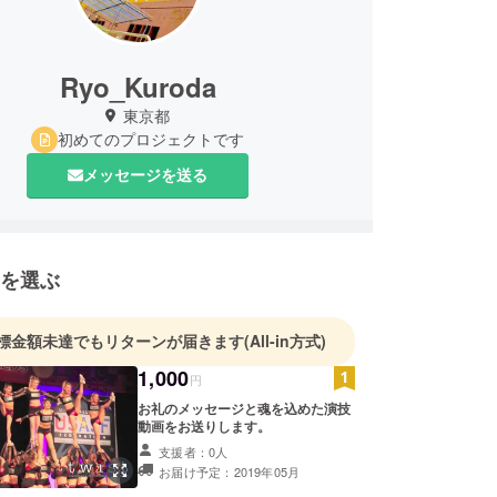
Ryo_Kuroda
東京都
初めてのプロジェクトです
メッセージを送る
を選ぶ
標金額未達でもリターンが届きます
(All-in方式)
1,000
円
お礼のメッセージと魂を込めた演技
動画をお送りします。
支援者：0人
お届け予定：2019年05月