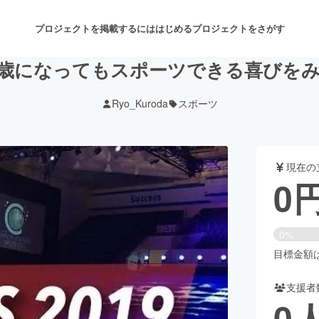
プロジェクトを掲載するには
はじめる
プロジェクトをさがす
歳になってもスポーツできる喜びを
Ryo_Kuroda
スポーツ
注目のリターン
注目の新着プロジェクト
募集終了が近いプロジェクト
も
現在の
音楽
舞台・パフォーマンス
0
ゲーム・サービス開発
フード・飲食店
0%
書籍・雑誌出版
アニメ・漫画
目標金額は3
支援者
チャレンジ
ビューティー・ヘルスケ
0