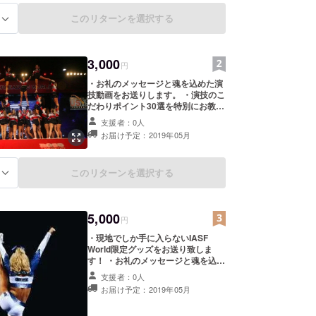
このリターンを選択する
る
3,000
円
・お礼のメッセージと魂を込めた演
技動画をお送りします。 ・演技のこ
だわりポイント30選を特別にお教え
します！
支援者：0人
お届け予定：2019年05月
このリターンを選択する
る
5,000
円
・現地でしか手に入らないIASF
World限定グッズをお送り致しま
す！ ・お礼のメッセージと魂を込め
た演技動画をお送りします。 ・演技
支援者：0人
のこだわりポイント30選を特別にお
お届け予定：2019年05月
教えします！ 現地で購入した商品を
丁寧に梱包しお送り致します。