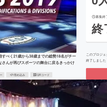
募集終
CAMPFIRE for Social Good
CAMPFIRE Creation
終
CAMPFIREふるさと納税
machi-ya
コミュニティ
このプロジェ
すべく21歳から38歳までの総勢18名がチー
終了しました
なさんが再びスポーツの舞台に戻るきっかけ
ピー
埋め込み
QRコード