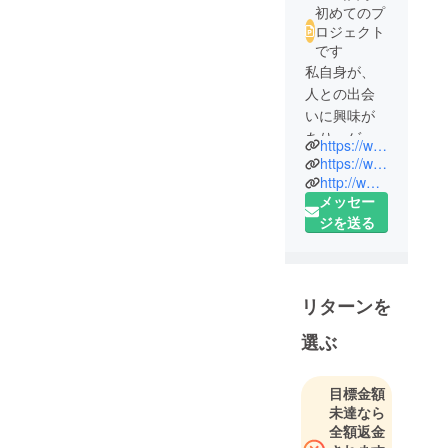
初めてのプ
ロジェクト
です
私自身が、
人との出会
いに興味が
あり、ゲス
https://www.facebook.com/ishikawa.suu
トハウスを
https://www.facebook.com/HOFU.JCT
巡るのが趣
http://www.rest-hofu.com/
メッセー
味です。
ジを送る
年齢、性
別、国籍問
わず交流が
でき、地元
リターンを
の魅力を伝
えられるゲ
選ぶ
ストハウス
で、大好き
目標金額
な街を盛り
未達なら
上げていき
全額返金
たいと思っ