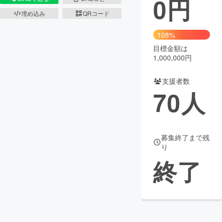
0
円
埋め込み
QRコード
まちづくり・地域活性化
108%
目標金額は
CAMPFIRE for Social Good
CAMPFIRE Creation
1,000,000円
CAMPFIREふるさと納税
machi-ya
コミュニティ
支援者数
70
人
募集終了まで残
り
終了