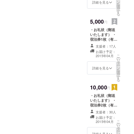
ン
詳細を見る
を
選
択
す
る
5,000
円
・お礼状（郵送
いたします） ・
宿泊券1枚（有効
期限2015年4月
支援者：17人
から2016年5月
お届け予定：
末まで） ・名前
こ
2015年04月
の
入れ（ホーム
リ
タ
ページとゲスト
ー
ン
ハウス内に記
詳細を見る
を
選
載、2015年4月
択
す
から1年間） ※来
る
店時にゲストハ
10,000
ウスに自筆のよ
円
るプレートを作
・お礼状（郵送
成し、差し替え
いたします） ・
いたします。
宿泊券2枚（有効
期限2015年4月
支援者：30人
から2016年5月
お届け予定：
末まで） ・ポス
こ
2015年04月
の
トカード（郵送
リ
タ
いたします） ・
ー
ン
進行状況報告を
詳細を見る