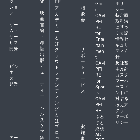
ッ
像
RE
・
ポリ
Goo
ショ
・
ア
相
シー
d
ン
映
カ
談
特定商
CAM
画
デ
会
取引法
PFI
ゲー
書
ミ
に基づ
RE
ム・
籍
ー
く表記
for
サー
・
と
情報セ
Ente
ビス
雑
は
キュリ
rtain
開発
誌
ク
サ
ティ方
men
出
ラ
ポ
針
t
版
ウ
ー
反社基
CAM
ビジ
ビ
ド
ト
本方針
PFI
ネ
ュ
フ
サ
カスタ
RE
ス・
ー
ァ
ー
マーハ
for
起業
テ
ン
ビ
ラスメ
Spor
ィ
デ
ス
ントに
ts
ー
ィ
対する
CAM
・
ン
考え方
PFI
ヘ
グ
クッ
RE
ル
と
キーポ
ふる
ス
は
リシー
さと
ケ
プ
実
納税
ア
ロ
施
AD
アー
舞
ジ
事