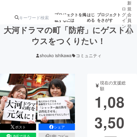
新
ロ
規
グ
会
プロジェクトを掲
はじ
プロジェクト
/
載するには
める
をさがす
イ
員
ン
登
大河ドラマの町「防府」にゲストハ
録
ウスをつくりたい！
人気のプロ
注目のリ
注目の新着プロ
募集終了が近いプ
もうすぐ公開
shouko ishikawa
コミュニティ
ジェクト
ターン
ジェクト
ロジェクト
されます
アート・写真
音楽
現在の支援総
額
1,08
テクノロジー・ガジェット
ゲーム・サ
3,50
映像・映画
書籍・雑誌
ポスト
シェア
ビジネス・起業
チャレンジ
LINEで送る
URLコピー