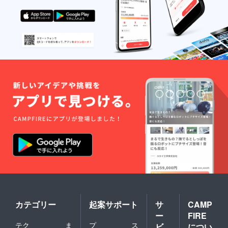
カテゴリー
起案サポート
サ
CAMP
ー
FIRE
テク
ま
プ
ス
ビ
につい