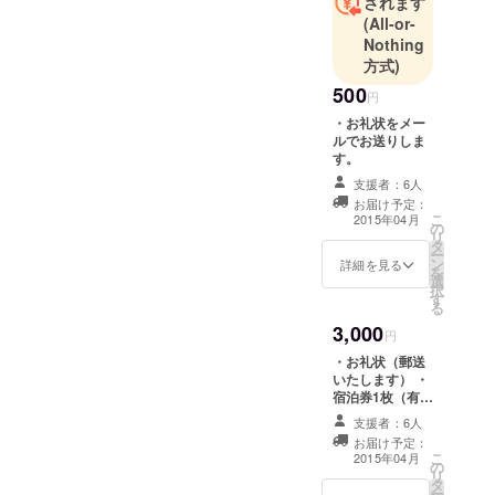
されます
ています！
(All-or-
Nothing
方式)
500
円
・お礼状をメー
ルでお送りしま
す。
支援者：6人
お届け予定：
こ
2015年04月
の
リ
タ
ー
ン
詳細を見る
を
選
択
す
る
3,000
円
・お礼状（郵送
いたします） ・
宿泊券1枚（有効
期限2015年4月
支援者：6人
から2016年5月
お届け予定：
末まで）
こ
2015年04月
の
リ
タ
ー