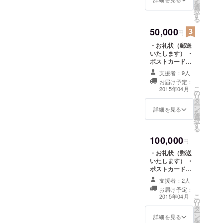
を
選
メールでお知ら
択
す
せ ・名前入れ
る
（ホームページ
50,000
とゲストハウス
円
内に記載、2015
・お礼状（郵送
年4月から1年
いたします） ・
間） ※来店時に
ポストカード
ゲストハウスに
（郵送いたしま
自筆のよるプ
支援者：9人
す） ・進行状況
レートを作成
お届け予定：
報告をメールで
し、差し替えい
こ
2015年04月
の
お知らせ ・名前
たします。
リ
タ
入れ（ホーム
ー
ン
ページとゲスト
詳細を見る
を
選
ハウス内に記
択
す
載、2015年4月
る
から1年間） ※来
100,000
店時にゲストハ
円
ウスに自筆のよ
・お礼状（郵送
るプレートを作
いたします） ・
成し、差し替え
ポストカード
いたします。 ・
（郵送いたしま
オープニングサ
支援者：2人
す） ・進行状況
マーパーティご
お届け予定：
報告をメールで
こ
招待券 ・防府を
2015年04月
の
お知らせ ・名前
リ
好きになっても
タ
入れ（ホーム
ー
らうための宿泊
ン
ページとゲスト
詳細を見る
を
券30枚（有効期