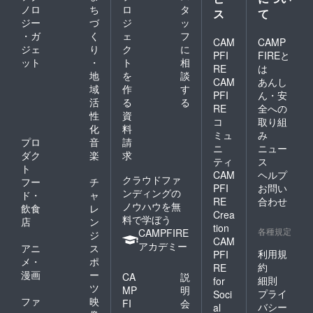
ノロ
ち
ロ
タ
ス
て
ジー
づ
ジ
ッ
・ガ
く
ェ
フ
CAM
CAMP
ジェ
り
ク
に
PFI
FIREと
ット
・
ト
相
RE
は
地
を
談
CAM
あんし
域
作
す
PFI
ん・安
活
る
る
RE
全への
性
資
コ
取り組
化
料
ミュ
み
プロ
音
請
ニ
ニュー
ダク
楽
求
ティ
ス
ト
CAM
ヘルプ
クラウドファ
フー
チ
PFI
お問い
ンディングの
ド・
ャ
RE
合わせ
ノウハウを無
飲食
レ
Crea
料で学ぼう
店
ン
tion
各種規定
CAMPFIRE
ジ
CAM
アカデミー
アニ
ス
利用規
PFI
メ・
ポ
約
RE
漫画
ー
CA
説
細則
for
ツ
MP
明
プライ
Soci
ファ
映
FI
会
バシー
al