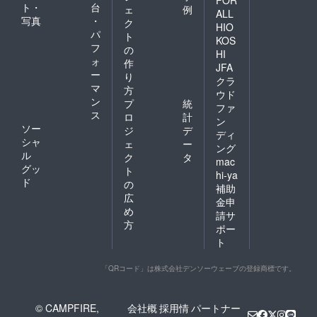
FOR
ト・
台
ェ
例
ALL
写真
・
ク
HIO
パ
ト
KOS
フ
の
HI
ォ
作
JFA
ー
り
クラ
マ
方
ウド
ン
プ
統
ファ
ス
ロ
計
ン
ソー
ジ
デ
ディ
シャ
ェ
ー
ング
ル
ク
タ
mac
グッ
ト
hi-ya
ド
の
補助
広
金申
め
請サ
方
ポー
ト
「QRコード」は株式会社デンソーウェーブの登録商標です。
© CAMPFIRE,
会社概
採用情
パートナー