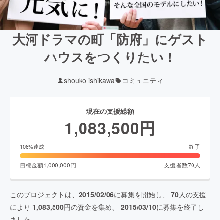
大河ドラマの町「防府」にゲスト
ハウスをつくりたい！
shouko ishikawa
コミュニティ
現在の支援総額
1,083,500
円
終了
108
%達成
目標金額
1,000,000
円
支援者数
70
人
このプロジェクトは、
2015/02/06
に募集を開始し、
70
人の支援
により
1,083,500
円の資金を集め、
2015/03/10
に募集を終了し
ました