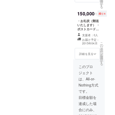
選
ハウス内に記
択
限2015年4月か
す
載、2015年4月
る
ら2016年5月末
から1年間） ※来
まで）（10枚分
150,000
店時にゲストハ
円
残り4
を3セット
ウスに自筆のよ
※CAMPFIRE限
・お礼状（郵送
るプレートを作
定特別価格にて
いたします） ・
成し、差し替え
ご提供）
ポストカード
いたします。 ・
（郵送いたしま
オープニングサ
支援者：0人
す） ・進行状況
マーパーティご
お届け予定：
報告をメールで
招待券 ・もっと
こ
2015年04月
の
お知らせ ・名前
防府を好きに
リ
タ
入れ（ホーム
なってもらうた
ー
ン
ページとゲスト
詳細を見る
めの宿泊券60枚
を
選
ハウス内に記
（有効期限2015
択
す
載、2015年4月
年4月から2016
る
から1年間） ※来
このプロ
年5月末まで）
店時にゲストハ
（10枚分を6
ジェクト
ウスに自筆のよ
セット
るプレートを作
は、All-or-
※CAMPFIRE限
成し、差し替え
定特別価格にて
Nothing方式
いたします。 ・
ご提供）
オープニングサ
です。
マーパーティご
目標金額を
招待券 ・もっと
防府を大好きに
達成した場
なってもらうた
合にのみ、
めの宿泊券60枚