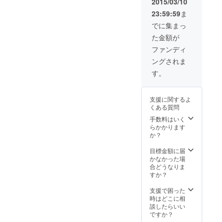
（有効期限2015
2015/03/10
年4月から2016
23:59:59
ま
年5月末まで）
（10枚分を6
でに集まっ
セット
た金額が
※CAMPFIRE限
定特別価格にて
ファンディ
ご提供） ・宿泊
ングされま
部屋の命名権
す。
支援に関するよ
くある質問
手数料はいく
らかかります
か？
目標金額に届
かなかった場
合どうなりま
すか？
支援で困った
時はどこに相
談したらいい
ですか？