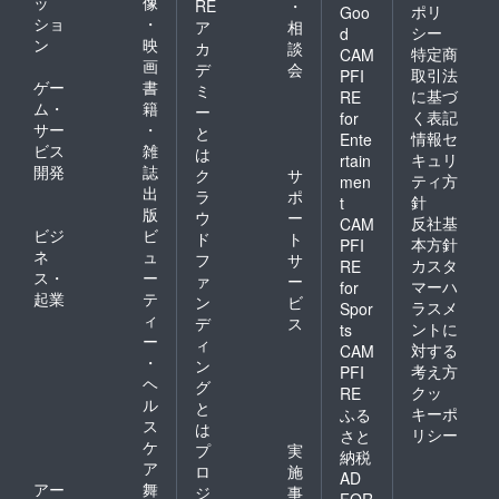
ッ
像
RE
・
ポリ
Goo
ショ
・
ア
相
シー
d
ン
映
カ
談
特定商
CAM
画
デ
会
取引法
PFI
ゲー
書
ミ
に基づ
RE
ム・
籍
ー
く表記
for
サー
・
と
情報セ
Ente
ビス
雑
は
キュリ
rtain
開発
誌
ク
サ
ティ方
men
出
ラ
ポ
針
t
版
ウ
ー
反社基
CAM
ビジ
ビ
ド
ト
本方針
PFI
ネ
ュ
フ
サ
カスタ
RE
ス・
ー
ァ
ー
マーハ
for
起業
テ
ン
ビ
ラスメ
Spor
ィ
デ
ス
ントに
ts
ー
ィ
対する
CAM
・
ン
考え方
PFI
ヘ
グ
クッ
RE
ル
と
キーポ
ふる
ス
は
リシー
さと
ケ
プ
実
納税
ア
ロ
施
AD
アー
舞
ジ
事