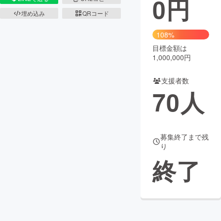
0
円
埋め込み
QRコード
まちづくり・地域活性化
108%
目標金額は
CAMPFIRE for Social Good
CAMPFIRE Creation
1,000,000円
CAMPFIREふるさと納税
machi-ya
コミュニティ
支援者数
70
人
募集終了まで残
り
終了