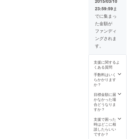
（有効期限2015
2015/03/10
年4月から2016
23:59:59
ま
年5月末まで）
（10枚分を6
でに集まっ
セット
た金額が
※CAMPFIRE限
定特別価格にて
ファンディ
ご提供） ・宿泊
ングされま
部屋の命名権
す。
支援に関するよ
くある質問
手数料はいく
らかかります
か？
目標金額に届
かなかった場
合どうなりま
すか？
支援で困った
時はどこに相
談したらいい
ですか？