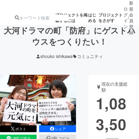
新
ロ
規
グ
会
プロジェクトを掲
はじ
プロジェクト
/
載するには
める
をさがす
イ
員
ン
登
大河ドラマの町「防府」にゲストハ
録
ウスをつくりたい！
人気のプロ
注目のリ
注目の新着プロ
募集終了が近いプ
もうすぐ公開
shouko ishikawa
コミュニティ
ジェクト
ターン
ジェクト
ロジェクト
されます
アート・写真
音楽
現在の支援総
額
1,08
テクノロジー・ガジェット
ゲーム・サ
3,50
映像・映画
書籍・雑誌
ポスト
シェア
ビジネス・起業
チャレンジ
LINEで送る
URLコピー