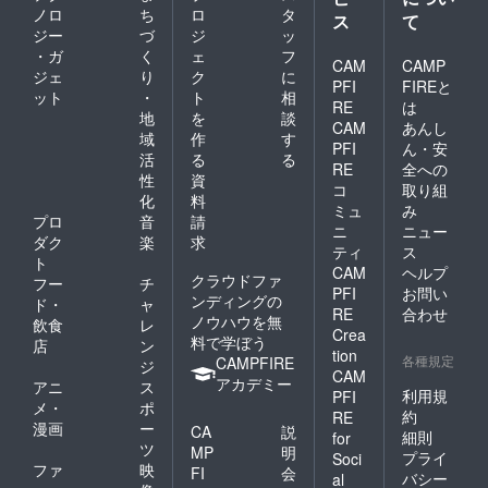
ノロ
ち
ロ
タ
ス
て
ジー
づ
ジ
ッ
・ガ
く
ェ
フ
CAM
CAMP
ジェ
り
ク
に
PFI
FIREと
ット
・
ト
相
RE
は
地
を
談
CAM
あんし
域
作
す
PFI
ん・安
活
る
る
RE
全への
性
資
コ
取り組
化
料
ミュ
み
プロ
音
請
ニ
ニュー
ダク
楽
求
ティ
ス
ト
CAM
ヘルプ
クラウドファ
フー
チ
PFI
お問い
ンディングの
ド・
ャ
RE
合わせ
ノウハウを無
飲食
レ
Crea
料で学ぼう
店
ン
tion
各種規定
CAMPFIRE
ジ
CAM
アカデミー
アニ
ス
利用規
PFI
メ・
ポ
約
RE
漫画
ー
CA
説
細則
for
ツ
MP
明
プライ
Soci
ファ
映
FI
会
バシー
al