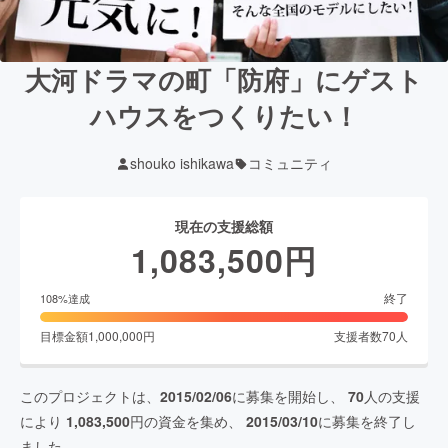
大河ドラマの町「防府」にゲスト
ハウスをつくりたい！
shouko ishikawa
コミュニティ
現在の支援総額
1,083,500
円
終了
108
%達成
目標金額
1,000,000
円
支援者数
70
人
このプロジェクトは、
2015/02/06
に募集を開始し、
70
人の支援
により
1,083,500
円の資金を集め、
2015/03/10
に募集を終了し
ました