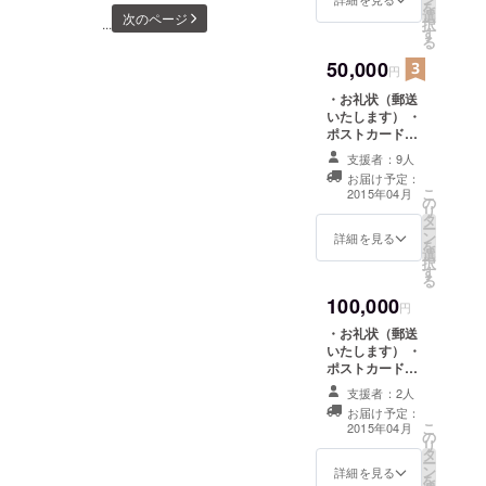
日＊9:00〜17:00＊汚れても
を
ティアスタッフさん大大大
選
メールでお知ら
次のページ
択
...
で☺︎この日の数時間だけ！
良い服、靴、軍手で☺︎お気
す
せ ・名前入れ
募集(｀・∀・´)‼︎》 作業風景
る
（ホームページ
でも全然オッケーです！！
軽にメッセージ下さい！
50,000
とゲストハウス
^_^カウンターも形になって
円
内に記載、2015
お気軽にメッセージ下さい
【REST...hofujunction】住
・お礼状（郵送
きました！ハイカウンター
年4月から1年
いたします） ・
^_^ 【REST...hofujunction】
間） ※来店時に
所：防府市天神２丁目２－
なので、足元にも一段作り
ポストカード
ゲストハウスに
住所：防府市天神２丁目２
（郵送いたしま
３４HP:http://www.rest-
自筆のよるプ
支援者：9人
ましたよp(^_^)q男性はカッ
す） ・進行状況
レートを作成
－３４HP:http://www.rest-
お届け予定：
hofu.com/
報告をメールで
し、差し替えい
コよく！小柄な女性でも座
こ
2015年04月
の
お知らせ ・名前
たします。
hofu.com/
リ
タ
入れ（ホーム
りやすく、足を休めて座れ
ー
ン
ページとゲスト
詳細を見る
を
るようにしました( ˊ̱˂˃ˋ̱ )
選
ハウス内に記
択
す
載、2015年4月
る
キッチンの中もコンロや冷
から1年間） ※来
100,000
店時にゲストハ
円
蔵庫などが入ってきて、も
ウスに自筆のよ
・お礼状（郵送
るプレートを作
う少しで調理も可能になっ
いたします） ・
成し、差し替え
ポストカード
てきます(^-^)メニューの発
いたします。 ・
（郵送いたしま
オープニングサ
支援者：2人
す） ・進行状況
表ももう少しかも…？(๑
マーパーティご
お届け予定：
報告をメールで
こ
招待券 ・防府を
2015年04月
´ڡ`๑) ★ボランティアさん
の
お知らせ ・名前
リ
好きになっても
タ
入れ（ホーム
ー
らうための宿泊
募集中‼︎＊5月13日〜23日＊
ン
ページとゲスト
詳細を見る
を
券30枚（有効期