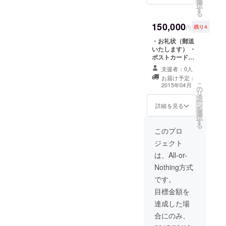
選
ハウス内に記
9:00〜17:00＊汚れても良い
択
限2015年4月か
す
載、2015年4月
る
ら2016年5月末
から1年間） ※来
服、靴、軍手で☺︎
まで）（10枚分
150,000
店時にゲストハ
円
残り4
を3セット
ウスに自筆のよ
※CAMPFIRE限
・お礼状（郵送
るプレートを作
定特別価格にて
いたします） ・
成し、差し替え
ご提供）
ポストカード
いたします。 ・
（郵送いたしま
オープニングサ
支援者：0人
す） ・進行状況
マーパーティご
お届け予定：
報告をメールで
招待券 ・もっと
こ
2015年04月
の
お知らせ ・名前
防府を好きに
リ
タ
入れ（ホーム
なってもらうた
ー
ン
ページとゲスト
詳細を見る
めの宿泊券60枚
を
選
ハウス内に記
（有効期限2015
択
す
載、2015年4月
年4月から2016
る
から1年間） ※来
このプロ
年5月末まで）
店時にゲストハ
（10枚分を6
ジェクト
ウスに自筆のよ
セット
るプレートを作
は、All-or-
※CAMPFIRE限
成し、差し替え
定特別価格にて
Nothing方式
いたします。 ・
ご提供）
オープニングサ
です。
マーパーティご
目標金額を
招待券 ・もっと
防府を大好きに
達成した場
なってもらうた
合にのみ、
めの宿泊券60枚