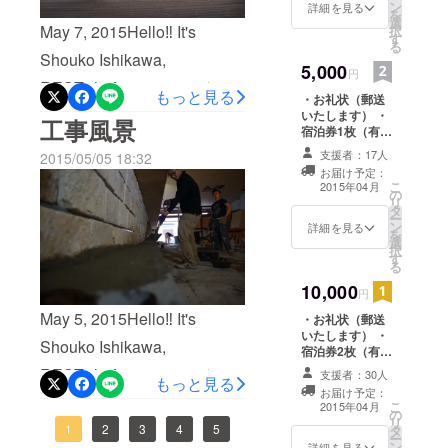
ン
詳細を見る
日〜23日＊9:00〜17:00＊汚
を
選
るし、見たことない世界が
May 7, 2015Hello‼︎ It's
択
す
れても良い服、靴、軍手で
る
広がって楽しかったですよ
Shouko Ishikawa,
5,000
☺︎この日の数時間だけ！で
円
(^-^) 暁屋さんFBはこちらか
REST...hofu junctionこんに
もっと見る
も全然オッケーです！！中
・お礼状（郵送
ら
ちはー！広報担当の石川 翔
いたします） ・
工事風景
を見てみたいなぁって思っ
宿泊券1枚（有効
★https://www.facebook.com/
子です(๑´ڡ`๑) 《★ボラン
期限2015年4月
て下さる方は、是非是非作
支援者：17人
2015/05/05 18:32
から2016年5月
pages/%E5%8F%A4%E6%
ティアスタッフさん大大大
お届け予定：
末まで） ・名前
り上げる所から一緒にやり
こ
2015年04月
B0%91%E5%AE%B6%E6%
の
入れ（ホーム
募集(｀・∀・´)‼︎》 今日は作
リ
ましょ〜o(^_^)o興味はある
タ
ページとゲスト
ー
B0%91%E5%AE%BF-
業の合間に天満宮へ。天気
ン
ハウス内に記
詳細を見る
を
けど、ちょっと恥ずかしい
選
載、2015年4月
%E8%90%A9%E6%9A%81
択
も良くて、ゆっくりお散歩
す
から1年間） ※来
なぁと思う方は、私の
る
店時にゲストハ
%E5%B1%8B/6792943621
するのに良いですね(´・∀・
10,000
ウスに自筆のよ
Facebookにでもお気軽に
円
32479 ★レストボランティ
るプレートを作
｀)春風楼からの眺めも気持
May 5, 2015Hello‼︎ It's
・お礼状（郵送
メッセージ下さい^_^
成し、差し替え
アスタッフ募集中Openする
いたします） ・
ちが良いです。パネルもあ
いたします。
Shouko Ishikawa,
【REST...hofujunction】住
宿泊券2枚（有効
までの簡単な作業を一緒に
りますよ！カメラを持って
期限2015年4月
REST...hofu junctionこんに
支援者：30人
所：防府市天神２丁目２－
もっと見る
から2016年5月
しませんかo(^_^)o？＊5月
是非‼︎(^-^)笑 ★ボランティア
お届け予定：
末まで） ・ポス
ちはー！広報担当の石川 翔
３４HP:http://www.rest-
こ
2015年04月
の
トカード（郵送
13日〜23日＊9:00〜17:00＊
さん募集中‼︎＊5月13日〜23
リ
子です(๑´ڡ`๑) 《★ボラン
1
2
3
4
5
タ
いたします） ・
hofu.com/
ー
汚れても良い服、靴、軍手
ン
進行状況報告を
詳細を見る