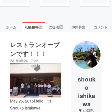
ホーム
支援者
仲間募集
コメント
活動報告
70
39
レストランオープ
ンです！！！
2015/05/26 17:22
shouk
o
ishika
May 25, 2015Hello‼︎ It's
wa
Shouko Ishikawa,
山口県