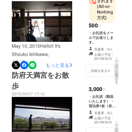
されます
－３４HP:http://www.rest-
ています！
(All-or-
た(^-^) 一言で言うと、めっ
hofu.com/TEL:0835-28-9855
Nothing
ちゃ居心地良かったです(´・
方式)
∀・｀)旅慣れた方には利用
500
円
しやすく、旅人向けの割引
・お礼状をメー
ルでお送りしま
があるのも素敵。もう一泊
す。
May 10, 2015Hello‼︎ It's
しちゃおっかなぁ〜(´・∀・
支援者：6人
Shouko Ishikawa,
お届け予定：
｀)って気持ちになる宿でし
こ
2015年04月
の
REST...hofu junctionこんに
リ
もっと見る
た。 場所は、「日本の夕陽
タ
ー
ちはー！広報担当の石川 翔
ン
詳細を見る
防府天満宮をお散
を
百選」にも選ばれる菊ヶ浜
選
択
子です(๑´ڡ`๑) ☺︎一緒に作
す
にも程近く、浜崎地区その
る
歩
業しませんか(｀・∀・´)⁈ 今
3,000
円
ものが伝統的な日本建築郡
2015/05/07 17:10
日は、業者さんが天井や、
・お礼状（郵送
の立ち並ぶ町でもありま
いたします） ・
床などにクロスを付けて下
宿泊券1枚（有効
す。世界約70ヶ国を旅して
期限2015年4月
さっています！Openするま
支援者：6人
きた元バックパッカーの
から2016年5月
お届け予定：
での簡単な作業を一緒にし
末まで）
こ
2015年04月
オーナーさんと話している
の
リ
ませんかo(^_^)o？＊5月13
タ
と、海外旅行にいきたくな
ー