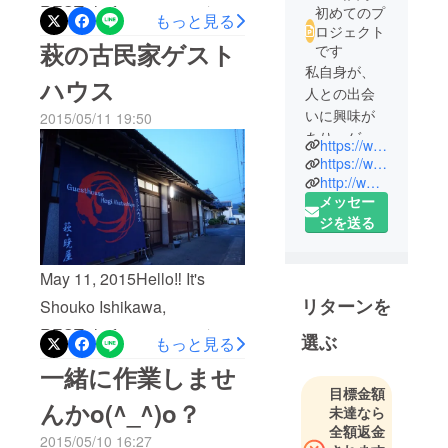
REST...hofu junctionこんに
初めてのプ
もっと見る
ロジェクト
ちはー！広報担当の石川 翔
萩の古民家ゲスト
です
子です(๑´ڡ`๑) REST...hofu
私自身が、
ハウス
人との出会
junction.皆様に支えて頂き、
いに興味が
2015/05/11 19:50
本日、レスト防府ジャンク
あり、ゲス
https://www.facebook.com/ishikawa.suu
ションをOpenさせる事が出
トハウスを
https://www.facebook.com/HOFU.JCT
来ました。笑顔溢れる明る
巡るのが趣
http://www.rest-hofu.com/
メッセー
味です。
いお店を目指します。ゆっ
ジを送る
年齢、性
くりしにいらして下さい。
別、国籍問
皆様にお会い出来るのを楽
わず交流が
May 11, 2015Hello‼︎ It's
しみにしておりますo(^_^)o
でき、地元
リターンを
Shouko Ishikawa,
の魅力を伝
レストラン&amp;バー
REST...hofu junctionこんに
えられるゲ
選ぶ
もっと見る
REST...hofu
ストハウス
ちはー！広報担当の石川 翔
一緒に作業しませ
junction.Open11:00Close22:
で、大好き
子です(๑´ڡ`๑) 山口県萩市
目標金額
な街を盛り
00 【REST...hofujunction】
んかo(^_^)o？
未達なら
にある古民家ゲストハウス
上げていき
住所：防府市天神２丁目２
全額返金
2015/05/10 16:27
たいと思っ
「暁屋」さんに泊まりまし