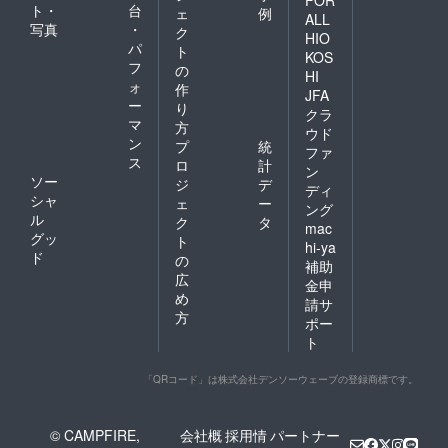
FOR
ト・
台
ェ
例
ALL
写真
・
ク
HIO
パ
ト
KOS
フ
の
HI
ォ
作
JFA
ー
り
クラ
マ
方
ウド
ン
プ
統
ファ
ス
ロ
計
ン
ソー
ジ
デ
ディ
シャ
ェ
ー
ング
ル
ク
タ
mac
グッ
ト
hi-ya
ド
の
補助
広
金申
め
請サ
方
ポー
ト
「QRコード」は株式会社デンソーウェーブの登録商標です。
© CAMPFIRE,
会社概
採用情
パートナー