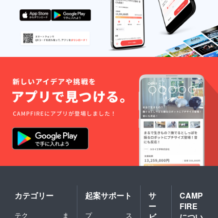
カテゴリー
起案サポート
サ
CAMP
ー
FIRE
テク
ま
プ
ス
ビ
につい