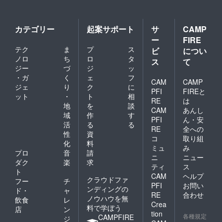
カテゴリー
起案サポート
サ
CAMP
ー
FIRE
テク
ま
プ
ス
ビ
につい
ノロ
ち
ロ
タ
ス
て
ジー
づ
ジ
ッ
・ガ
く
ェ
フ
CAM
CAMP
ジェ
り
ク
に
PFI
FIREと
ット
・
ト
相
RE
は
地
を
談
CAM
あんし
域
作
す
PFI
ん・安
活
る
る
RE
全への
性
資
コ
取り組
化
料
ミュ
み
プロ
音
請
ニ
ニュー
ダク
楽
求
ティ
ス
ト
CAM
ヘルプ
クラウドファ
フー
チ
PFI
お問い
ンディングの
ド・
ャ
RE
合わせ
ノウハウを無
飲食
レ
Crea
料で学ぼう
店
ン
tion
各種規定
CAMPFIRE
ジ