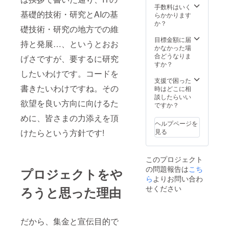
手数料はいく
基礎的技術・研究とAIの基
らかかります
か？
礎技術・研究の地方での維
目標金額に届
持と発展…、というとおお
かなかった場
合どうなりま
げさですが、要するに研究
すか？
したいわけです。コードを
支援で困った
書きたいわけですね。その
時はどこに相
談したらいい
欲望を良い方向に向けるた
ですか？
めに、皆さまの力添えを頂
ヘルプページを
けたらという方針です!
見る
このプロジェクト
の問題報告は
こち
プロジェクトをや
ら
よりお問い合わ
せください
ろうと思った理由
だから、集金と宣伝目的で