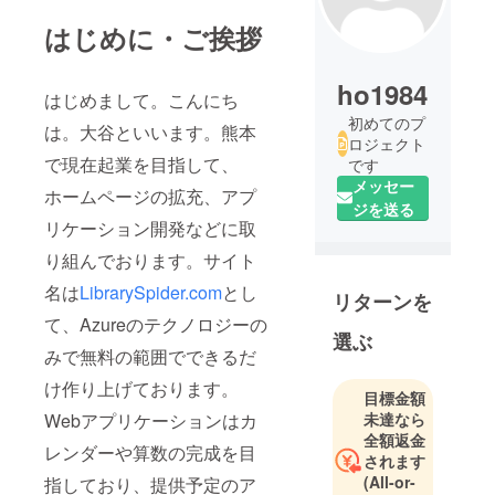
はじめに・ご挨拶
ho1984
はじめまして。こんにち
初めてのプ
は。大谷といいます。熊本
ロジェクト
で現在起業を目指して、
です
メッセー
ホームページの拡充、アプ
ジを送る
リケーション開発などに取
り組んでおります。サイト
名は
LibrarySpider.com
とし
リターンを
て、Azureのテクノロジーの
選ぶ
みで無料の範囲でできるだ
け作り上げております。
目標金額
Webアプリケーションはカ
未達なら
全額返金
レンダーや算数の完成を目
されます
(All-or-
指しており、提供予定のア