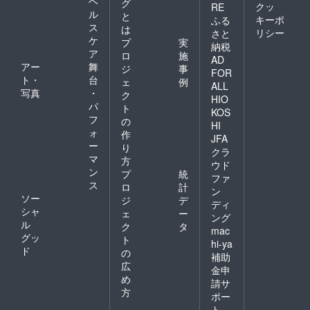
ヘ
グ
クッ
RE
ル
と
キーポ
ふる
ス
は
リシー
さと
ケ
プ
実
納税
ア
ロ
施
AD
アー
舞
ジ
事
FOR
ト・
台
ェ
例
ALL
写真
・
ク
HIO
パ
ト
KOS
フ
の
HI
ォ
作
JFA
ー
り
クラ
マ
方
ウド
ン
プ
統
ファ
ス
ロ
計
ン
ソー
ジ
デ
ディ
シャ
ェ
ー
ング
ル
ク
タ
mac
グッ
ト
hi-ya
ド
の
補助
広
金申
め
請サ
方
ポー
ト