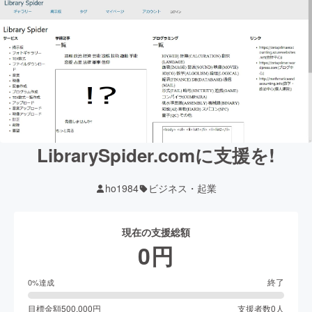
LibrarySpider.comに支援を!
ho1984
ビジネス・起業
現在の支援総額
0
円
終了
0
%達成
目標金額
500,000
円
支援者数
0
人