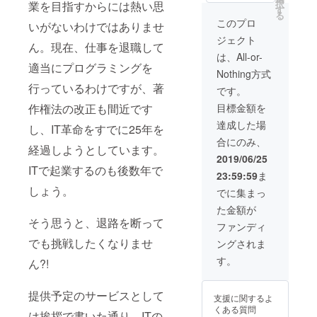
択
業を目指すからには熱い思
す
8月～2019年12
る
月までを目途と
このプロ
いがないわけではありませ
しております。
ジェクト
ん。現在、仕事を退職して
は、All-or-
適当にプログラミングを
Nothing方式
行っているわけですが、著
です。
作権法の改正も間近です
目標金額を
達成した場
し、IT革命をすでに25年を
合にのみ、
経過しようとしています。
2019/06/25
ITで起業するのも後数年で
23:59:59
ま
しょう。
でに集まっ
た金額が
そう思うと、退路を断って
ファンディ
でも挑戦したくなりませ
ングされま
す。
ん?!
提供予定のサービスとして
支援に関するよ
くある質問
は挨拶で書いた通り、ITの