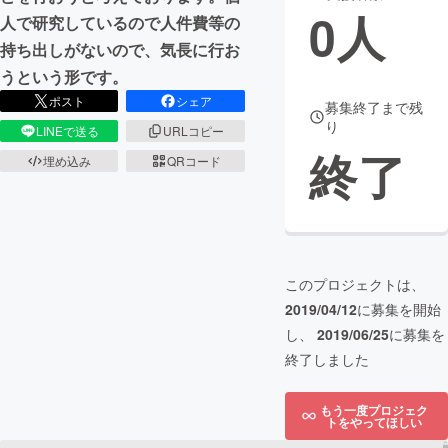
0
人
人で研究しているので人件費等の
まちづくり・地域活性化
持ち出しがないので、気長に行お
うという形です。
CAMPFIRE for Social Good
CAMPFIRE Creation
ポスト
シェア
募集終了まで残
り
CAMPFIREふるさと納税
machi-ya
コミュニティ
LINEで送る
URLコピー
終了
埋め込み
QRコード
このプロジェクトは、
2019/04/12
に募集を開始
し、
2019/06/25
に募集を
終了しました
もう一度プロジェク
トをやってほしい