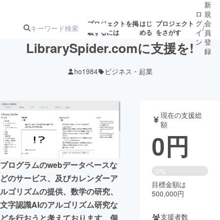
新
ロ
規
グ
会
プロジェクトを掲
はじ
プロジェクト
/
載するには
める
をさがす
イ
員
ン
登
LibrarySpider.comに支援を!
録
ho1984
ビジネス・起業
人気のプロ
注目のリ
注目の新着プロ
募集終了が近いプ
もうすぐ公開
ジェクト
ターン
ジェクト
ロジェクト
されます
現在の支援総
額
アート・写真
音楽
0
円
テクノロジー・ガジェット
ゲーム・サ
プログラムのwebデータベースな
0%
どのサービス、及びカレンダーア
目標金額は
映像・映画
書籍・雑誌
ルゴリズムの提供、数学の研究、
500,000円
文字認識AIのアルゴリズム研究な
ビジネス・起業
チャレンジ
支援者数
どを行おうと考えております。個