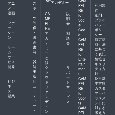
CAM
アカデミー
アニ
ス
利用規
PFI
メ・
ポ
約
RE
漫画
ー
CA
説
細則
for
ツ
MP
明
プライ
Soci
ファ
映
FI
会
バシー
al
ッ
像
RE
・
ポリ
Goo
ショ
・
ア
相
シー
d
ン
映
カ
談
特定商
CAM
画
デ
会
取引法
PFI
ゲー
書
ミ
に基づ
RE
ム・
籍
ー
く表記
for
サー
・
と
情報セ
Ente
ビス
雑
は
キュリ
rtain
開発
誌
ク
サ
ティ方
men
出
ラ
ポ
針
t
版
ウ
ー
反社基
CAM
ビジ
ビ
ド
ト
本方針
PFI
ネ
ュ
フ
サ
カスタ
RE
ス・
ー
ァ
ー
マーハ
for
起業
テ
ン
ビ
ラスメ
Spor
ィ
デ
ス
ントに
ts
ー
ィ
対する
CAM
・
ン
考え方
PFI