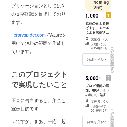
Nothing
プリケーションとしてはAI
方式)
の文字認識を目指しており
1,000
円
ます。
感謝の言葉を捧
げます。メール
による感謝状を
libraryspider.com
でAzureを
提供します。も
支援者：0人
し、お届け予定
用いて無料の範囲で作成し
お届け予定：
日までに目標金
こ
2024年12月
の
ています。
額に達した場
リ
タ
合、クラウド
ー
ン
ファンディング
詳細を見る
を
選
の成功とお名前
択
す
を載せた記事を
る
このプロジェクト
提供します。
5,000
円
で実現したいこと
ブログ機能の追
加、書評サイト
の追加、言語
データベースの
正直に告白すると、集金と
支援者：0人
追加等の中で、
お届け予定：
宣伝目的です!
最も要望が多い
こ
2019年12月
の
ものの新たな
リ
タ
サービスの提供
ー
…ですが、まあ、一応、起
ン
を行います。提
詳細を見る
を
選
供開始は2019年