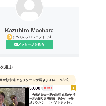
Kazuhiro Maehara
初めてのプロジェクトです
メッセージを送る
を選ぶ
標金額未達でもリターンが届きます
(All-in方式)
3,000
円
残り
23
・台湾自転車一周の動画 前原が台湾
一周の振り返り動画（約5分）を作
成するので、エンドクレジットに名
前を入れさせていただきます。