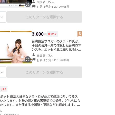
支援者：27人
（ニックネーム可） 動画はYouTube
お届け予定：2019年06月
にアップする予定です。 ※支援時、
必ず備考欄にご希望のお名前をご記
入ください。 記入のない場合は
このリターンを選択する
る
CAMPFIREのユーザー名を掲載いた
します。ご了承ください。
3,000
円
残り
17
台湾婚活ブロガーのクラトロ氏が、
今回の台湾一周で体験した台湾ロマ
ンスを、エッセイ風に振り返るレ
ポートです。 台中編、台南編、台東
支援者：3人
編、花蓮編の4都市を振り返りま
お届け予定：2019年06月
す。 自転車で100キロ漕いだ後、テ
ストステロン抜群のクラトロ氏は、
どのような形で婚活に励んだのか？
このリターンを選択する
る
そしてどのように結果を出したの
か？ クラトロ氏のファン、必見の内
容になっています。 （最初の台中編
はクラトロ氏のブログで読めます）
残り
25
が台北で婚活に向いてるス
いたします。お昼の街と夜の繁華街での婚活。どちらにも
たします。また使える中国語・英語なども紹介します。
人
：2019年06月