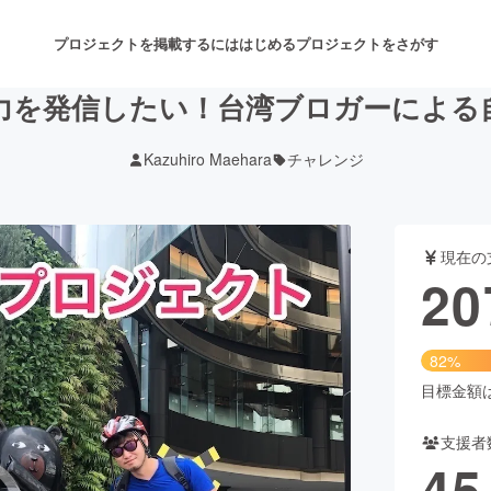
プロジェクトを掲載するには
はじめる
プロジェクトをさがす
力を発信したい！台湾ブロガーによる
Kazuhiro Maehara
チャレンジ
注目のリターン
注目の新着プロジェクト
募集終了が近いプロジェクト
も
現在の
音楽
舞台・パフォーマンス
20
ゲーム・サービス開発
フード・飲食店
82%
書籍・雑誌出版
アニメ・漫画
目標金額は2
支援者
チャレンジ
ビューティー・ヘルスケ
45