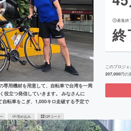
募集終
CAMPFIRE for Social Good
CAMPFIRE Creation
終
CAMPFIREふるさと納税
machi-ya
コミュニティ
このプロジェ
207,000
円の
影の専用機材を用意して、自転車で台湾を一周
面白く役立つ発信していきます。 みなさんに
自転車をこぎ、1,000キロ走破する予定で
ピー
埋め込み
QRコード