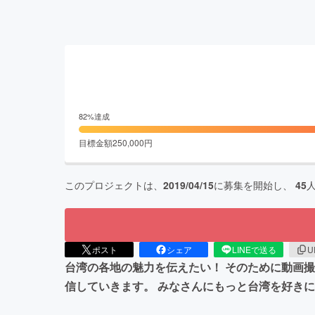
82
%達成
目標金額
250,000
円
このプロジェクトは、
2019/04/15
に募集を開始し、
45
ポスト
シェア
LINEで送る
U
台湾の各地の魅力を伝えたい！ そのために動画撮
信していきます。 みなさんにもっと台湾を好きに