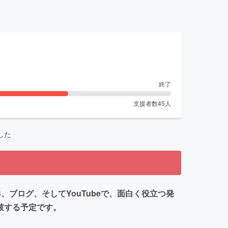
終了
支援者数
45
人
した
ブログ、そしてYouTubeで、面白く役立つ発
破する予定です。