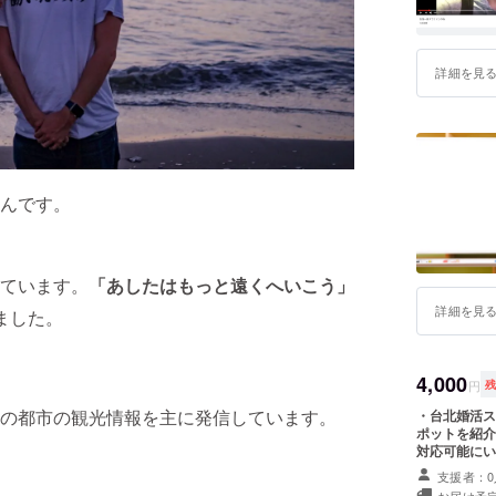
詳細を見
んです。
ています。
「あしたはもっと遠くへいこう」
詳細を見
ました。
4,000
円
の都市の観光情報を主に発信しています。
・台北婚活スポット 婚活大好きなクラトロ
ポットを紹介
対応可能にい
【25コ】
支援者：0
お届け予定