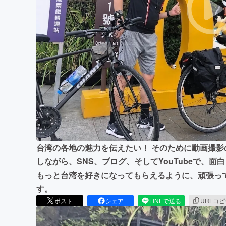
まちづくり・地域活性化
台湾の各地の魅力を伝えたい！ そのために動画撮
しながら、SNS、ブログ、そしてYouTubeで、
もっと台湾を好きになってもらえるように、頑張って
す。
ポスト
シェア
LINEで送る
URLコ