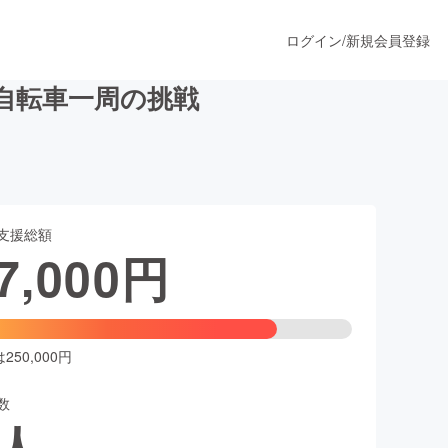
ログイン
/
新規会員登録
自転車一周の挑戦
うすぐ公開されます
支援総額
プロダクト
7,000
円
ファッション
スポーツ
50,000円
数
ア
ソーシャルグッド
人