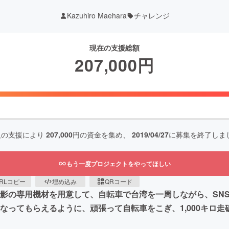
Kazuhiro Maehara
チャレンジ
現在の支援総額
207,000
円
人の支援により
207,000
円の資金を集め、
2019/04/27
に募集を終了しま
もう一度プロジェクトをやってほしい
RLコピー
埋め込み
QRコード
影の専用機材を用意して、自転車で台湾を一周しながら、SNS、
なってもらえるように、頑張って自転車をこぎ、1,000キロ走