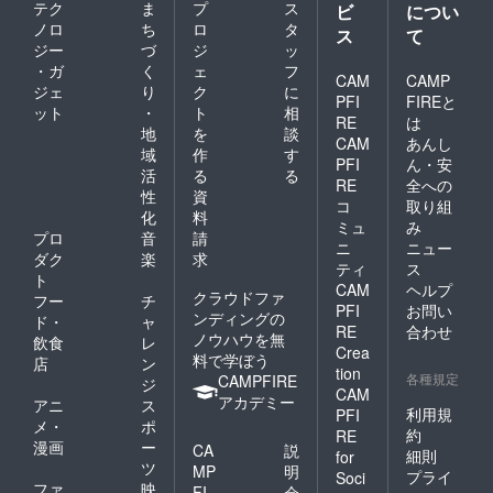
テク
ま
プ
ス
500円
ビ
につい
UP
ノロ
ち
ロ
タ
ス
て
ジー
づ
ジ
ッ
・ガ
く
ェ
フ
CAM
CAMP
ジェ
り
ク
に
PFI
FIREと
ット
・
ト
相
RE
は
地
を
談
CAM
あんし
域
作
す
PFI
ん・安
活
る
る
RE
全への
性
資
コ
取り組
化
料
ミュ
み
プロ
音
請
ニ
ニュー
ダク
楽
求
ティ
ス
ト
CAM
ヘルプ
クラウドファ
フー
チ
PFI
お問い
ンディングの
ド・
ャ
RE
合わせ
ノウハウを無
飲食
レ
Crea
料で学ぼう
店
ン
tion
各種規定
CAMPFIRE
ジ
CAM
アカデミー
アニ
ス
利用規
PFI
メ・
ポ
約
RE
漫画
ー
CA
説
細則
for
ツ
MP
明
プライ
Soci
ファ
映
FI
会