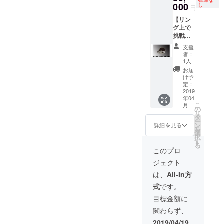
フィ
000
ります)
し
ローソ
席
円
シャル
大会記
ンチ
10,000
【リン
カメラ
念ス
ケット​
円（パ
グ上で
マンに
テッ
（Ｌ
ンフ
挑戦
よる記
カーを
コード:
レット
者・参
念撮影
参加者
32284
付） ■S
支援
加者の
・挑戦
全員に
）ロー
者：
席
名前を
者・募
お渡し
1人
ソン各
8,000円
コール
集者が
いたし
店） 前
お届
■A席
するエ
居ない
ます。
け予
売
6,000円
キシビ
場合で
定：
(非売品)
■SRS
■Ｂ席
ジョン
2019
もメイ
(将軍岡
10,000
4,000円
年04
サポー
ンの試
本から
円（パ
※入場時
こ
月
ター】
合での
の
は手は
ンフ
にドリ
リ
・エキ
ゴング
タ
出しま
レット
ンク代
ー
シビ
鳴らし
ン
せん。
詳細を見る
付） ■
として
を
ジョン
をして
選
受け身
カウン
別途500
択
マッチ
いただ
す
のみ サ
ター
円必要
る
に出場
けます
ポート
このプロ
席
となり
する選
(チケッ
にはプ
10,000
ます ※
ジェクト
手の名
トを購
ロレス
円（パ
当日は
前をリ
入して
ラーが
は、
All-In方
ンフ
500円
ングア
頂いて
つくの
レット
UP
式
です。
ナウン
る方が
でご安
付） ■S
サーと
対象に
心して
目標金額に
席
して
なりま
参加く
8,000円
関わらず、
コール
す) ご購
ださ
■A席
する権
入は、
い！) チ
2019/04/19
6,000円