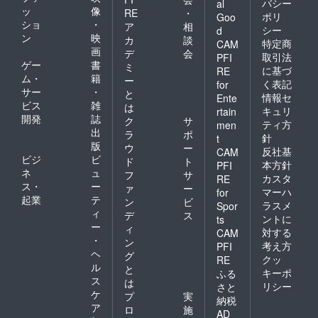
バシー
al
ッ
像
RE
・
ポリ
Goo
ショ
・
ア
相
シー
d
ン
映
カ
談
特定商
CAM
画
デ
会
取引法
PFI
ゲー
書
ミ
に基づ
RE
ム・
籍
ー
く表記
for
サー
・
と
情報セ
Ente
ビス
雑
は
キュリ
rtain
開発
誌
ク
サ
ティ方
men
出
ラ
ポ
針
t
版
ウ
ー
反社基
CAM
ビジ
ビ
ド
ト
本方針
PFI
ネ
ュ
フ
サ
カスタ
RE
ス・
ー
ァ
ー
マーハ
for
起業
テ
ン
ビ
ラスメ
Spor
ィ
デ
ス
ントに
ts
ー
ィ
対する
CAM
・
ン
考え方
PFI
ヘ
グ
クッ
RE
ル
と
キーポ
ふる
ス
は
リシー
さと
ケ
プ
実
納税
ア
ロ
施
AD