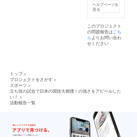
象にな
付） ■
レット
ヘルプページを
ります)
カウン
付） ■
見る
ご購入
ター
カウン
は、 発
席
ター
売所 ​・
10,000
席
このプロジェクト
e+
円（パ
10,000
の問題報告は
こち
（イー
ンフ
円（パ
プラ
ら
よりお問い合わ
レット
ンフ
ス）​
付） ■S
レット
せください
（パソ
席
付） ■S
コン＆
8,000円
席
携帯か
■A席
8,000円
ら
6,000円
■A席
ファミ
■Ｂ席
6,000円
リー
4,000円
■Ｂ席
トップ
>
マート
※入場時
4,000円
プロジェクトをさがす
>
各店) ​・
にドリ
※入場時
スポーツ
>
ローソ
ンク代
にドリ
ンチ
立ち技の試合で日本の国技大相撲！の強さをアピールした
として
ンク代
ケット​
別途500
い！
>
として
（Ｌ
円必要
別途500
活動報告一覧
コード:
となり
円必要
32284
ます ※
となり
）ロー
当日は
ます ※
ソン各
500円
当日は
店） 前
UP
500円
売
UP
■SRS