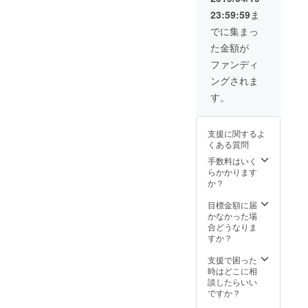
利 ・ゴ
発売所 ​
ケット
■Ｂ席
23:59:59
ま
ング席
・e+
ご購入
4,000円
からEX
（イー
は、 発
でに集まっ
※入場時
マッチ
プラ
売所 ​・
にドリ
た金額が
を観戦
ス）​
e+
ンク代
・オ
（パソ
（イー
ファンディ
として
フィ
コン＆
プラス)
別途500
ングされま
シャル
携帯か
（パソ
円必要
カメラ
ら
コン＆
す。
となり
マンに
ファミ
携帯か
ます ※
よる記
リー
ら ファ
当日は
念撮影
マート
ミリー
500円
支援に関するよ
・挑戦
各店) ​・
マート
UP
くある質問
者・募
ローソ
各店) ​・
集者が
ンチ
手数料はいく
ローソ
居ない
ケット​
らかかります
ンチ
場合、
（Ｌ
か？
ケット​
メイン
コード:
（Ｌ
の試合
32284
目標金額に届
コード:
での
）ロー
かなかった場
32284
コール
ソン各
合どうなりま
）ロー
が出来
店） 前
すか？
ソン各
ます (チ
売
店） 前
ケット
■SRS
支援で困った
売
を購入
10,000
時はどこに相
■SRS
して頂
円（パ
談したらいい
10,000
いてる
ンフ
ですか？
円（パ
方が対
レット
ンフ