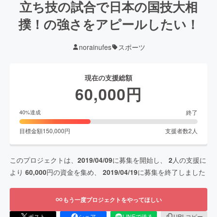
立ち技の試合で日本の国技大相
撲！の強さをアピールしたい！
norainufes
スポーツ
現在の支援総額
60,000
円
終了
40
%達成
目標金額
150,000
円
支援者数
2
人
このプロジェクトは、
2019/04/09
に募集を開始し、
2
人の支援に
より
60,000
円の資金を集め、
2019/04/19
に募集を終了しました
もう一度プロジェクトをやってほしい
ポスト
シェア
LINEで送る
URLコピー