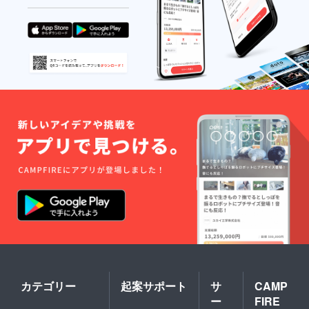
10,000
円（パ
ンフ
レット
付） ■
カウン
ター
席
10,000
円（パ
ンフ
レット
付） ■S
席
8,000円
■A席
6,000円
■Ｂ席
4,000円
※入場時
にドリ
ンク代
として
別途500
円必要
となり
カテゴリー
起案サポート
サ
CAMP
ます ※
ー
FIRE
当日は