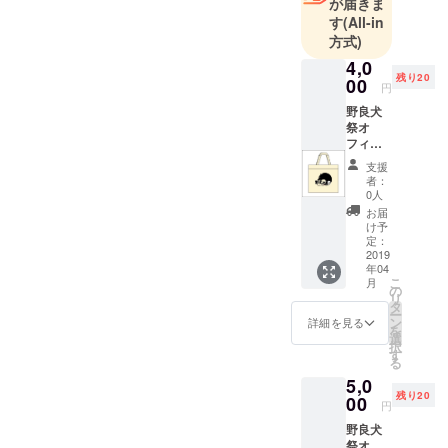
が届きま
や団体が乱
す
(All-in
立する中で
方式)
同じことを
4,0
残り20
やっても
00
円
しょうがな
野良犬
い。」
祭オ
フィ
「ジャッ
シャル
支援
キー・チェ
トート
者：
バック
ンに憧れて
0人
を持っ
お届
ケンポー、
て、エ
け予
少林寺拳法
キシビ
定：
ジョン
2019
に辿り着い
年04
マッチ
た自分が、
こ
月
を応援
の
リ
原点に戻る
しよ
タ
ー
う！
ン
詳細を見る
意味で立ち
を
ベー
選
技の祭典を
択
ジュ、
す
る
黒の二
開催した
5,0
種類よ
い。」そん
残り20
りお選
00
円
な小林の言
びくだ
野良犬
さい。
葉に賛同す
祭オ
大会当