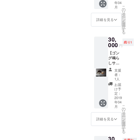
年04
お渡し
サイズ
プラ
こ
月
いたし
を備考
の
ス）
リ
ます。
欄にご
タ
（パソ
ー
プロ、
記入く
ン
コン＆
詳細を見る
を
アマは
ださ
選
携帯か
択
問いま
い」 (チ
す
ら
る
せ
ケット
ファミ
30,
ん！！
を購入
リー
残り1
参加日
000
して頂
マート
円
時と場
いてる
各店) ​・
【ゴン
所は
方が対
ローソ
グ鳴ら
2019/04
象にな
ンチ
しサ
/20 新宿
ります)
ケット​
ポー
FACE！
ご購入
（Ｌ
支援
ター】
エキシ
は、 発
コード:
者：
・エキ
ビショ
売所 ​・
1人
32284
シビ
ンは19
e+
）ロー
お届
ジョン
時30分
（イー
け予
ソン各
マッチ
ごろを
定：
プラ
店） 前
のゴン
2019
予定し
ス）​
売
年04
グを鳴
ており
（パソ
■SRS
こ
月
らせる
ます (チ
の
コン＆
10,000
リ
権利 ・
ケット
タ
携帯か
円（パ
ー
ゴング
を購入
ン
ら
詳細を見る
ンフ
を
席から
して頂
選
ファミ
レット
択
EXマッ
いてる
す
リー
付） ■
る
チを観
方が対
マート
カウン
30,
戦 ・オ
象にな
各店) ​・
ター
在庫な