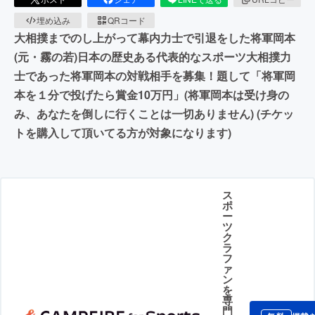
埋め込み
QRコード
大相撲までのし上がって幕内力士で引退をした将軍岡本
(元・霧の若)日本の歴史ある代表的なスポーツ大相撲力
士であった将軍岡本の対戦相手を募集！題して「将軍岡
本を１分で投げたら賞金10万円」(将軍岡本は受け身の
み、あなたを倒しに行くことは一切ありません) (チケッ
トを購入して頂いてる方が対象になります)
ス
ポ
ー
ツ
ク
ラ
フ
ァ
ン
を
専
門