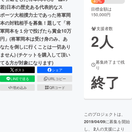
40%
若)日本の歴史ある代表的なス
目標金額は
まちづくり・地域活性化
150,000円
ポーツ大相撲力士であった将軍岡
本の対戦相手を募集！題して「将
支援者数
CAMPFIRE for Social Good
CAMPFIRE Creation
軍岡本を１分で投げたら賞金10万
2
人
CAMPFIREふるさと納税
machi-ya
コミュニティ
円」(将軍岡本は受け身のみ、あ
なたを倒しに行くことは一切あり
ません) (チケットを購入して頂い
募集終了まで残
てる方が対象になります)
り
ポスト
シェア
終了
LINEで送る
URLコピー
埋め込み
QRコード
このプロジェクトは、
2019/04/09
に募集を開始
し、
2
人の支援により