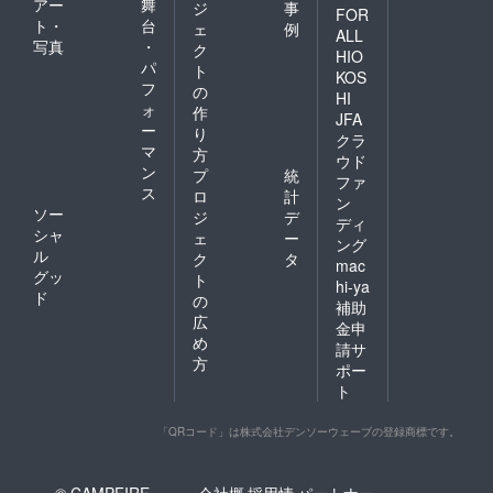
アー
舞
ジ
事
FOR
ト・
台
ェ
例
ALL
写真
・
ク
HIO
パ
ト
KOS
フ
の
HI
ォ
作
JFA
ー
り
クラ
マ
方
ウド
ン
プ
統
ファ
ス
ロ
計
ン
ソー
ジ
デ
ディ
シャ
ェ
ー
ング
ル
ク
タ
mac
グッ
ト
hi-ya
ド
の
補助
広
金申
め
請サ
方
ポー
ト
「QRコード」は株式会社デンソーウェーブの登録商標です。
© CAMPFIRE,
会社概
採用情
パートナー