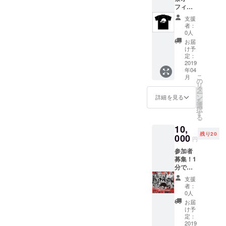
る選手が集
フィ
日に受
シャルT
まって、4月
付にて
支援
シャツ
お渡し
者：
20日 新宿
を着
いたし
0人
FACE「野良
て、エ
ます。
お届
キシビ
ご支援
犬祭5」のリ
け予
ジョン
の際
定：
ング上で激
マッチ
2019
に、ご
年04
突します。
を応援
希望の
こ
月
しよ
色を備
の
リ
う！ 色
考欄に
タ
ー
は黒の
ご記入
ン
詳細を見る
を
み
くださ
選
択
(S.M.L.
い」 (チ
す
る
XL)の４
ケット
10,
種類か
をお買
残り20
らお選
000
い求め
円
びくだ
くだ
参加者
さい。
さって
募集！1
当日の
いる方
分で倒
受付で
が対象
せば賞
お渡し
になり
支援
金10万
いたし
ます)ご
者：
円をそ
ます。
購入
0人
の場で
「ご支
は、 発
お届
プロ
援の際
売所 ​・
け予
デュー
に、ご
定：
e+
サーが
2019
希望の
（イー