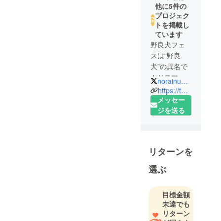
他に5件の
プロジェク
トを掲載し
ています
野良犬フェ
スは“野良
犬”の異名で
カリスマと
norainu_fes
なった、元
https://twitter.com/norainu_fes
世界チャン
メッセー
ピオンで
ジを送る
キックボク
サーの小林
聡がプロ
リターンを
デュースす
る「世界の
選ぶ
立ち格闘技
の祭典」で
目標金額
す。「キッ
未達でも
クボクシン
リターン
グのベルト