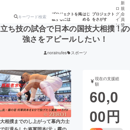
新
ロ
規
グ
会
プロジェクトを掲
はじ
プロジェクト
/
載するには
める
をさがす
イ
員
ン
登
立ち技の試合で日本の国技大相撲！の
録
強さをアピールしたい！
人気のプロ
注目のリ
注目の新着プロ
募集終了が近いプ
もうすぐ公開
norainufes
スポーツ
ジェクト
ターン
ジェクト
ロジェクト
されます
アート・写真
音楽
現在の支援総
額
60,0
テクノロジー・ガジェット
ゲーム・サ
00
円
映像・映画
書籍・雑誌
大相撲までのし上がって幕内力士
ビジネス・起業
チャレンジ
で引退をした将軍岡本(元・霧の