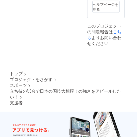
象にな
付） ■
レット
ヘルプページを
ります)
カウン
付） ■
見る
ご購入
ター
カウン
は、 発
席
ター
売所 ​・
10,000
席
このプロジェクト
e+
円（パ
10,000
の問題報告は
こち
（イー
ンフ
円（パ
プラ
ら
よりお問い合わ
レット
ンフ
ス）​
付） ■S
レット
せください
（パソ
席
付） ■S
コン＆
8,000円
席
携帯か
■A席
8,000円
ら
6,000円
■A席
ファミ
■Ｂ席
6,000円
リー
4,000円
■Ｂ席
トップ
>
マート
※入場時
4,000円
プロジェクトをさがす
>
各店) ​・
にドリ
※入場時
スポーツ
>
ローソ
ンク代
にドリ
ンチ
立ち技の試合で日本の国技大相撲！の強さをアピールした
として
ンク代
ケット​
別途500
い！
>
として
（Ｌ
円必要
別途500
支援者
コード:
となり
円必要
32284
ます ※
となり
）ロー
当日は
ます ※
ソン各
500円
当日は
店） 前
UP
500円
売
UP
■SRS