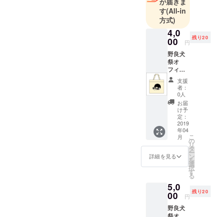
が届きま
や団体が乱
す
(All-in
立する中で
方式)
同じことを
4,0
残り20
やっても
00
円
しょうがな
野良犬
い。」
祭オ
フィ
「ジャッ
シャル
支援
キー・チェ
トート
者：
バック
ンに憧れて
0人
を持っ
お届
ケンポー、
て、エ
け予
少林寺拳法
キシビ
定：
ジョン
2019
に辿り着い
年04
マッチ
た自分が、
こ
月
を応援
の
リ
原点に戻る
しよ
タ
ー
う！
ン
詳細を見る
意味で立ち
を
ベー
選
技の祭典を
択
ジュ、
す
る
黒の二
開催した
5,0
種類よ
い。」そん
残り20
りお選
00
円
な小林の言
びくだ
野良犬
さい。
葉に賛同す
祭オ
大会当