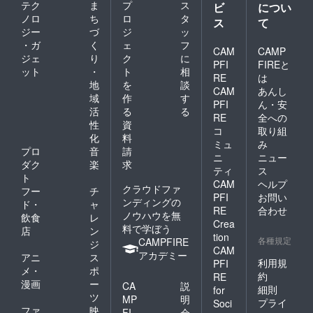
テク
ま
プ
ス
500円
ビ
につい
UP
ノロ
ち
ロ
タ
ス
て
ジー
づ
ジ
ッ
・ガ
く
ェ
フ
CAM
CAMP
ジェ
り
ク
に
PFI
FIREと
ット
・
ト
相
RE
は
地
を
談
CAM
あんし
域
作
す
PFI
ん・安
活
る
る
RE
全への
性
資
コ
取り組
化
料
ミュ
み
プロ
音
請
ニ
ニュー
ダク
楽
求
ティ
ス
ト
CAM
ヘルプ
クラウドファ
フー
チ
PFI
お問い
ンディングの
ド・
ャ
RE
合わせ
ノウハウを無
飲食
レ
Crea
料で学ぼう
店
ン
tion
各種規定
CAMPFIRE
ジ
CAM
アカデミー
アニ
ス
利用規
PFI
メ・
ポ
約
RE
漫画
ー
CA
説
細則
for
ツ
MP
明
プライ
Soci
ファ
映
FI
会