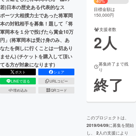
40%
若)日本の歴史ある代表的なス
目標金額は
まちづくり・地域活性化
150,000円
ポーツ大相撲力士であった将軍岡
本の対戦相手を募集！題して「将
支援者数
CAMPFIRE for Social Good
CAMPFIRE Creation
軍岡本を１分で投げたら賞金10万
2
人
CAMPFIREふるさと納税
machi-ya
コミュニティ
円」(将軍岡本は受け身のみ、あ
なたを倒しに行くことは一切あり
ません) (チケットを購入して頂い
募集終了まで残
てる方が対象になります)
り
ポスト
シェア
終了
LINEで送る
URLコピー
埋め込み
QRコード
このプロジェクトは、
2019/04/09
に募集を開始
し、
2
人の支援により