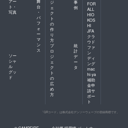
アー
舞
ジ
事
FOR
ト・
台
ェ
例
ALL
写真
・
ク
HIO
パ
ト
KOS
フ
の
HI
ォ
作
JFA
ー
り
クラ
マ
方
ウド
ン
プ
統
ファ
ス
ロ
計
ン
ソー
ジ
デ
ディ
シャ
ェ
ー
ング
ル
ク
タ
mac
グッ
ト
hi-ya
ド
の
補助
広
金申
め
請サ
方
ポー
ト
「QRコード」は株式会社デンソーウェーブの登録商標です。
© CAMPFIRE,
会社概
採用情
パートナー