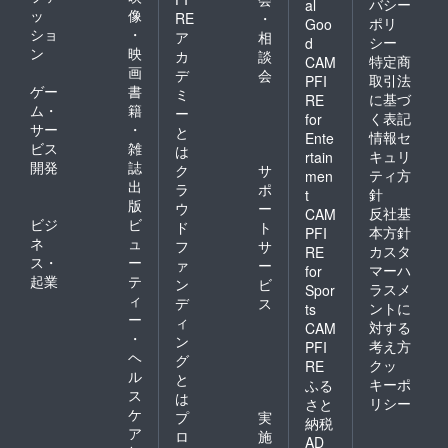
バシー
al
ッ
像
RE
・
ポリ
Goo
ショ
・
ア
相
シー
d
ン
映
カ
談
特定商
CAM
画
デ
会
取引法
PFI
ゲー
書
ミ
に基づ
RE
ム・
籍
ー
く表記
for
サー
・
と
情報セ
Ente
ビス
雑
は
キュリ
rtain
開発
誌
ク
サ
ティ方
men
出
ラ
ポ
針
t
版
ウ
ー
反社基
CAM
ビジ
ビ
ド
ト
本方針
PFI
ネ
ュ
フ
サ
カスタ
RE
ス・
ー
ァ
ー
マーハ
for
起業
テ
ン
ビ
ラスメ
Spor
ィ
デ
ス
ントに
ts
ー
ィ
対する
CAM
・
ン
考え方
PFI
ヘ
グ
クッ
RE
ル
と
キーポ
ふる
ス
は
リシー
さと
ケ
プ
実
納税
ア
ロ
施
AD