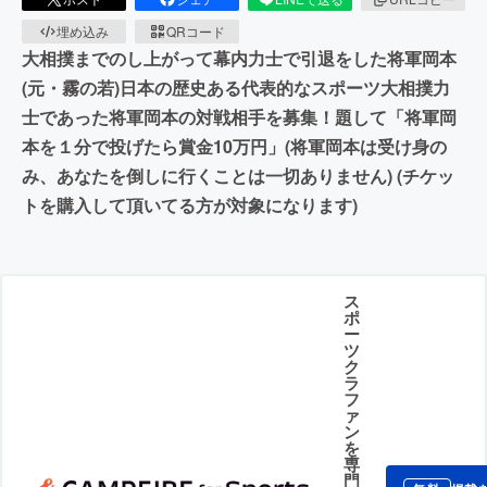
埋め込み
QRコード
大相撲までのし上がって幕内力士で引退をした将軍岡本
(元・霧の若)日本の歴史ある代表的なスポーツ大相撲力
士であった将軍岡本の対戦相手を募集！題して「将軍岡
本を１分で投げたら賞金10万円」(将軍岡本は受け身の
み、あなたを倒しに行くことは一切ありません) (チケッ
トを購入して頂いてる方が対象になります)
ス
ポ
ー
ツ
ク
ラ
フ
ァ
ン
を
専
門