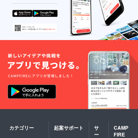
10,000
円（パ
ンフ
レット
付） ■
カウン
ター
席
10,000
円（パ
ンフ
レット
付） ■S
席
8,000円
■A席
6,000円
■Ｂ席
4,000円
※入場時
にドリ
ンク代
として
別途500
円必要
となり
カテゴリー
起案サポート
サ
CAMP
ます ※
ー
FIRE
当日は