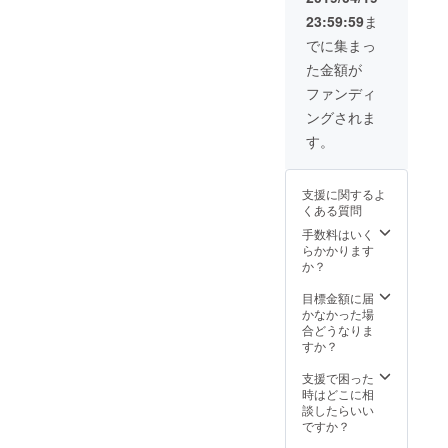
利 ・ゴ
発売所 ​
ケット
■Ｂ席
23:59:59
ま
ング席
・e+
ご購入
4,000円
からEX
（イー
は、 発
でに集まっ
※入場時
マッチ
プラ
売所 ​・
にドリ
た金額が
を観戦
ス）​
e+
ンク代
・オ
（パソ
（イー
ファンディ
として
フィ
コン＆
プラス)
別途500
ングされま
シャル
携帯か
（パソ
円必要
カメラ
ら
コン＆
す。
となり
マンに
ファミ
携帯か
ます ※
よる記
リー
ら ファ
当日は
念撮影
マート
ミリー
500円
支援に関するよ
・挑戦
各店) ​・
マート
UP
くある質問
者・募
ローソ
各店) ​・
集者が
ンチ
手数料はいく
ローソ
居ない
ケット​
らかかります
ンチ
場合、
（Ｌ
か？
ケット​
メイン
コード:
（Ｌ
の試合
32284
目標金額に届
コード:
での
）ロー
かなかった場
32284
コール
ソン各
合どうなりま
）ロー
が出来
店） 前
すか？
ソン各
ます (チ
売
店） 前
ケット
■SRS
支援で困った
売
を購入
10,000
時はどこに相
■SRS
して頂
円（パ
談したらいい
10,000
いてる
ンフ
ですか？
円（パ
方が対
レット
ンフ