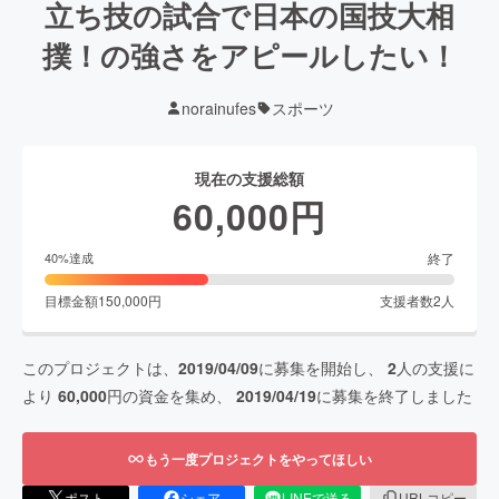
立ち技の試合で日本の国技大相
撲！の強さをアピールしたい！
norainufes
スポーツ
現在の支援総額
60,000
円
終了
40
%達成
目標金額
150,000
円
支援者数
2
人
このプロジェクトは、
2019/04/09
に募集を開始し、
2
人の支援に
より
60,000
円の資金を集め、
2019/04/19
に募集を終了しました
もう一度プロジェクトをやってほしい
ポスト
シェア
LINEで送る
URLコピー