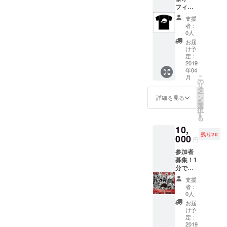
る選手が集
フィ
日に受
シャルT
まって、4月
付にて
支援
シャツ
お渡し
者：
20日 新宿
を着
いたし
0人
FACE「野良
て、エ
ます。
お届
キシビ
ご支援
犬祭5」のリ
け予
ジョン
の際
定：
ング上で激
マッチ
2019
に、ご
年04
突します。
を応援
希望の
こ
月
しよ
色を備
の
リ
う！ 色
考欄に
タ
ー
は黒の
ご記入
ン
詳細を見る
を
み
くださ
選
択
(S.M.L.
い」 (チ
す
る
XL)の４
ケット
10,
種類か
をお買
残り20
らお選
000
い求め
円
びくだ
くだ
参加者
さい。
さって
募集！1
当日の
いる方
分で倒
受付で
が対象
せば賞
お渡し
になり
支援
金10万
いたし
ます)ご
者：
円をそ
ます。
購入
0人
の場で
「ご支
は、 発
お届
プロ
援の際
売所 ​・
け予
デュー
に、ご
定：
e+
サーが
2019
希望の
（イー