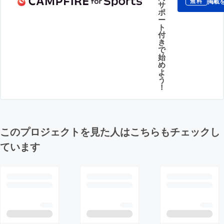
掲載
無料
サ
ポ
ー
ト
付
き
で
始
め
よ
う
！
このプロジェクトを見た人はこちらもチェックし
ています