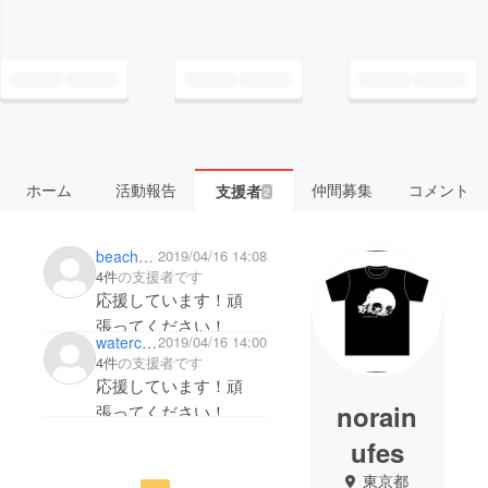
ホーム
活動報告
仲間募集
コメント
支援者
2
beachpoint
2019/04/16 14:08
4件
の支援者です
応援しています！頑
張ってください！
waterchateau
2019/04/16 14:00
4件
の支援者です
応援しています！頑
norain
張ってください！
ufes
東京都