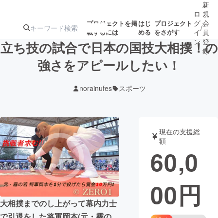
新
ロ
規
グ
会
プロジェクトを掲
はじ
プロジェクト
/
載するには
める
をさがす
イ
員
ン
登
立ち技の試合で日本の国技大相撲！の
録
強さをアピールしたい！
人気のプロ
注目のリ
注目の新着プロ
募集終了が近いプ
もうすぐ公開
norainufes
スポーツ
ジェクト
ターン
ジェクト
ロジェクト
されます
アート・写真
音楽
現在の支援総
額
60,0
テクノロジー・ガジェット
ゲーム・サ
00
円
映像・映画
書籍・雑誌
大相撲までのし上がって幕内力士
ビジネス・起業
チャレンジ
で引退をした将軍岡本(元・霧の