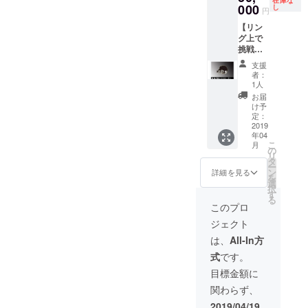
フィ
000
ります)
し
ローソ
席
円
シャル
大会記
ンチ
10,000
【リン
カメラ
念ス
ケット​
円（パ
グ上で
マンに
テッ
（Ｌ
ンフ
挑戦
よる記
カーを
コード:
レット
者・参
念撮影
参加者
32284
付） ■S
支援
加者の
・挑戦
全員に
）ロー
者：
席
名前を
者・募
お渡し
1人
ソン各
8,000円
コール
集者が
いたし
店） 前
お届
■A席
するエ
居ない
ます。
け予
売
6,000円
キシビ
場合で
定：
(非売品)
■SRS
■Ｂ席
ジョン
2019
もメイ
(将軍岡
10,000
4,000円
年04
サポー
ンの試
本から
円（パ
※入場時
こ
月
ター】
合での
の
は手は
ンフ
にドリ
リ
・エキ
ゴング
タ
出しま
レット
ンク代
ー
シビ
鳴らし
ン
せん。
詳細を見る
付） ■
として
を
ジョン
をして
選
受け身
カウン
別途500
択
マッチ
いただ
す
のみ サ
ター
円必要
る
に出場
けます
ポート
このプロ
席
となり
する選
(チケッ
にはプ
10,000
ます ※
ジェクト
手の名
トを購
ロレス
円（パ
当日は
前をリ
入して
ラーが
は、
All-In方
ンフ
500円
ングア
頂いて
つくの
レット
UP
式
です。
ナウン
る方が
でご安
付） ■S
サーと
対象に
心して
目標金額に
席
して
なりま
参加く
8,000円
関わらず、
コール
す) ご購
ださ
■A席
する権
入は、
い！) チ
2019/04/19
6,000円