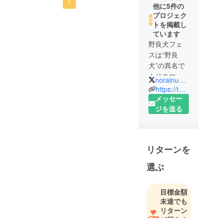
1
他に5件の
プロジェク
トを掲載し
ています
野良犬フェ
スは“野良
犬”の異名で
カリスマと
norainu_fes
なった、元
https://twitter.com/norainu_fes
世界チャン
メッセー
ピオンで
ジを送る
キックボク
サーの小林
聡がプロ
リターンを
デュースす
る「世界の
選ぶ
立ち格闘技
の祭典」で
目標金額
す。「キッ
未達でも
クボクシン
リターン
グのベルト