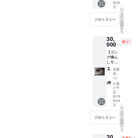
年04
お渡し
サイズ
プラ
こ
月
いたし
を備考
の
ス）
リ
ます。
欄にご
タ
（パソ
ー
プロ、
記入く
ン
コン＆
詳細を見る
を
アマは
ださ
選
携帯か
択
問いま
い」 (チ
す
ら
る
せ
ケット
ファミ
30,
ん！！
を購入
リー
残り1
参加日
000
して頂
マート
円
時と場
いてる
各店) ​・
【ゴン
所は
方が対
ローソ
グ鳴ら
2019/04
象にな
ンチ
しサ
/20 新宿
ります)
ケット​
ポー
FACE！
ご購入
（Ｌ
支援
ター】
エキシ
は、 発
コード:
者：
・エキ
ビショ
売所 ​・
1人
32284
シビ
ンは19
e+
）ロー
お届
ジョン
時30分
（イー
け予
ソン各
マッチ
ごろを
定：
プラ
店） 前
のゴン
2019
予定し
ス）​
売
年04
グを鳴
ており
（パソ
■SRS
こ
月
らせる
ます (チ
の
コン＆
10,000
リ
権利 ・
ケット
タ
携帯か
円（パ
ー
ゴング
を購入
ン
ら
詳細を見る
ンフ
を
席から
して頂
選
ファミ
レット
択
EXマッ
いてる
す
リー
付） ■
る
チを観
方が対
マート
カウン
30,
戦 ・オ
象にな
各店) ​・
ター
在庫な