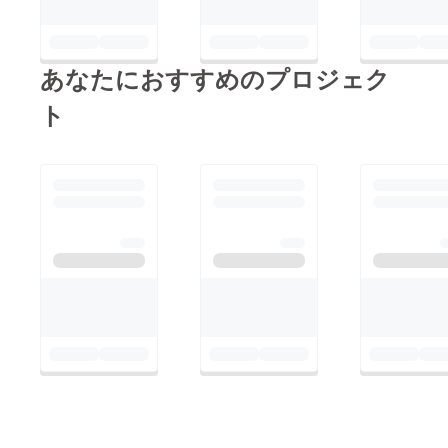
たそんなの無駄にもが
いてるだけ。間違えで
した。よくわからない
あなたにおすすめのプロジェク
自分を見てもらって自
分を見つけるって大
ト
切。アウトプットする
から意味があるんだっ
て、価値があるんだっ
て知りました。という
ことでまず自分がわか
らないで他人の個性が
引き出せるかのかよっ
てことで自分を理解し
てもらおうと思いエッ
セイを書きました。本
のタイトル：ましにな
れ目次・ポップコー
ン・挟まった貝・まる