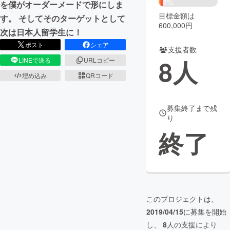
8%
を僕がオーダーメードで形にしま
目標金額は
す。 そしてそのターゲットとして
まちづくり・地域活性化
600,000円
次は日本人留学生に！
ポスト
シェア
支援者数
CAMPFIRE for Social Good
CAMPFIRE Creation
8
人
LINEで送る
URLコピー
CAMPFIREふるさと納税
machi-ya
コミュニティ
埋め込み
QRコード
募集終了まで残
り
終了
このプロジェクトは、
2019/04/15
に募集を開始
し、
8
人の支援により