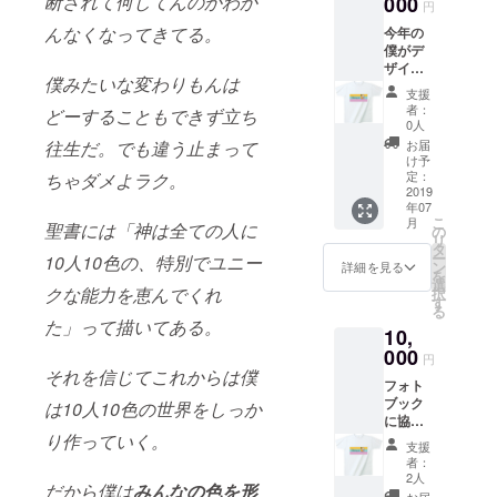
断されて何してんのかわか
000
フルカラーとな
円
る予定です。
んなくなってきてる。
今年の
僕がデ
ザイン
僕みたいな変わりもんは
した10
支援
人11色T
者：
どーすることもできず立ち
シャ
0人
ツ 全
お届
往生だ。でも違う止まって
種類 綿
け予
100％
定：
ちゃダメよラク。
アッ
2019
年07
シュ、
こ
月
ミック
聖書には「神は全ての人に
の
リ
スグ
タ
ー
10人10色の、特別でユニー
レー：
ン
詳細を見る
を
綿
選
クな能力を恵んでくれ
択
90％、
す
る
ポリエ
た」って描いてある。
10,
ステル
10％
000
円
United
それを信じてこれからは僕
フォト
Athle
ブック
5.6オン
は10人10色の世界をしっか
に協賛
ス
者名 旅
り作っていく。
支援
行記メ
者：
ルマガ
2人
だから僕は
みんなの色を形
配信
お届