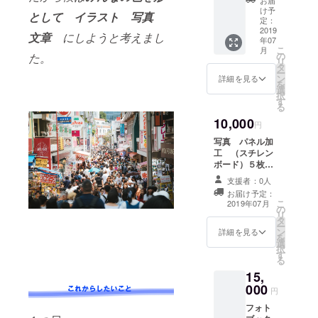
８月中
け予
として イラスト 写真
今年の
定：
僕がデ
2019
文章
にしようと考えまし
年07
ザイン
こ
月
した10
の
た。
リ
人11色T
タ
ー
シャツ
ン
詳細を見る
を
１枚
選
択
フォト
す
る
ブック
10,000
＊綿
円
100％
写真 パネル加
アッ
工 （スチレン
シュ、
ボード）５枚
ミック
A4サイズ
スグ
支援者：0人
レー：
お届け予定：
綿
こ
2019年07月
の
90％、
リ
タ
ポリエ
ー
ン
詳細を見る
ステル
を
選
10％
択
す
United
る
Athle
15,
5.6オン
000
円
ス 5.6
オンス
フォト
で厚め