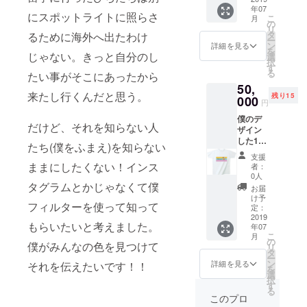
ご希望
年07
行記メ
のお名
にスポットライトに照らさ
こ
月
ルマガ
前をご
の
リ
配信
記入く
タ
るために海外へ出たわけ
ー
８月中
ださ
ン
詳細を見る
を
フォト
じゃない。きっと自分のし
い。 記
選
択
ブック
入のな
す
る
たい事がそこにあったから
にない
い場合
50,
写真
は
来たし行くんだと思う。
残り15
デー
000
CAMPF
円
タ DL
IREの
僕のデ
権 ５
ユー
だけど、それを知らない人
ザイン
枚 フォ
ザー名
した10
トブッ
を掲載
たち(僕をふまえ)を知らない
人11色T
ク 写
いたし
支援
シャツ
真 パ
ままにしたくない！インス
ます。
者：
全種類
ネル加
ご了承
0人
フォト
タグラムとかじゃなくて僕
工
くださ
お届
ブック
（スチ
い。 ＊
け予
フィルターを使って知って
に協賛
レン
定：
今回作
者名 旅
2019
ボー
成する
もらいたいと考えました。
年07
行記メ
ド）
フォト
こ
月
ルマガ
A4サイ
の
ブック
僕がみんなの色を見つけて
リ
配信
ズ３枚
タ
のペー
ー
８月中
備考欄
ン
ジ数、
詳細を見る
それを伝えたいです！！
を
エッ
に名前
選
サイズ
択
セイ 5
の記入
す
等の具
る
話 フォ
お願い
体的な
このプロ
トブッ
しま