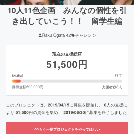
10人11色企画 みんなの個性を引
き出していこう！！ 留学生編
Raku Ogata 42
チャレンジ
現在の支援総額
51,500
円
終了
8
%達成
目標金額
600,000
円
支援者数
8
人
このプロジェクトは、
2019/04/15
に募集を開始し、
8
人の支援に
より
51,500
円の資金を集め、
2019/06/30
に募集を終了しました
もう一度プロジェクトをやってほしい