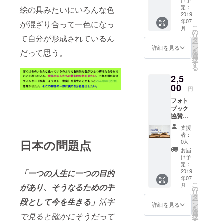
まで）
定：
絵の具みたいにいろんな色
2019
を御提
年07
が混ざり合って一色になっ
供いた
こ
月
しま
の
リ
て自分が形成されているん
す。 有
タ
ー
効期限
ン
詳細を見る
を
だって思う。
２０２
選
択
０年
す
る
８月３
2,5
１日ま
00
で ※支
円
援時、
フォト
必ず備
ブック
考欄に
協賛者
ご希望
名 旅行
のお名
支援
記メル
前をご
者：
マガ配
日本の問題点
記入く
0人
信 ８
ださ
お届
月中
い。 記
け予
フォト
定：
入のな
ブック
2019
「一つの人生に一つの目的
い場合
年07
にない
は
こ
月
があり、そうなるための手
写真作
の
CAMPF
リ
品デー
タ
IREの
ー
段として今を生きる」
活字
タ DL
ン
ユー
詳細を見る
を
権 ５
選
ザー名
で見ると確かにそうだって
択
枚 ※支
す
を掲載