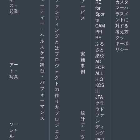
フ
サ
カスタ
RE
んなの真似をするだ
ス・
ー
ァ
ー
マーハ
for
起業
テ
け。隣の人と同じよう
ン
ビ
ラスメ
Spor
ィ
デ
ス
ントに
に歌うんだ。そうした
ts
ー
ィ
対する
CAM
ら何事もなかったかの
・
ン
考え方
PFI
ヘ
ように朝練は終わる。
グ
クッ
RE
ル
と
僕は合唱コンクールの
キーポ
ふる
ス
は
リシー
さと
練習はなにより嫌い
ケ
プ
実
納税
ア
だった。これは小学校
ロ
施
AD
アー
舞
ジ
事
高学年から高校１年ま
FOR
ト・
台
ェ
例
ALL
でずっと行われている
写真
・
ク
HIO
行事である。そんなに
パ
ト
KOS
フ
の
やってまだ嫌いだから
HI
ォ
作
JFA
確信を持って嫌いと言
ー
り
クラ
える。合唱コンクール
マ
方
ウド
ン
プ
統
は、どうもクラスメイ
ファ
ス
ロ
計
ン
ト全員に一体感という
ソー
ジ
デ
ディ
ものを与えてくれるら
シャ
ェ
ー
ング
ル
ク
タ
しく１人でもかけるダ
mac