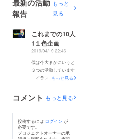
最新の活動
もっと
報告
見る
これまでの10人
1１色企画
2019/04/19 22:46
僕は今大まかにいうと
３つの活動しています
「イラスト」「写真」
もっと見る
「文書を書く」事で
す。もちろんそれを楽
コメント
もっと見る
しんでやっています。
だけど自分のダメなと
ころとして、それを
投稿するには
ログイン
が
シェアする。だった
必要です。
り、ピーアールするの
プロジェクトオーナーの承
認後に掲載されます。承認