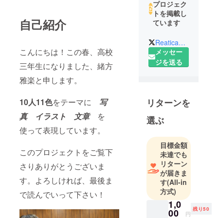
プロジェク
トを掲載し
自己紹介
ています
Reatica_creator
こんにちは！この春、高校
メッセー
ジを送る
三年生になりました、緒方
雅楽と申します。
リターンを
10人11色
をテーマに
写
真 イラスト 文章
を
選ぶ
使って表現しています。
目標金額
このプロジェクトをご覧下
未達でも
リターン
さりありがとうございま
が届きま
す。よろしければ、最後ま
す
(All-in
方式)
で読んでいって下さい！
1,0
残り50
00
円