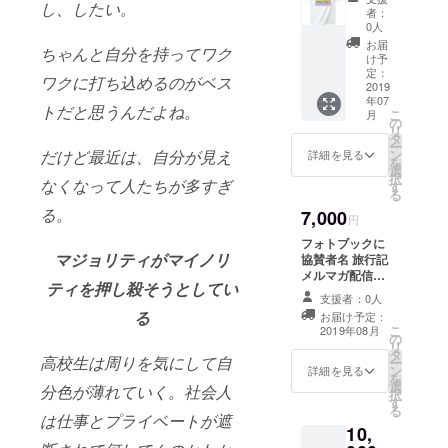
し、したい。
人11色
なって
者：
シャツ
いま
0人
２枚 ＊
す。
お届
ちゃんと自分を持ってワク
綿100％
け予
アッ
定：
ワクに打ち込めるのがベス
シュ、
2019
年07
ミック
トだと思うんだよね。
こ
月
スグ
の
リ
レー：
タ
ー
綿
ン
だけど最近は、自分が見え
詳細を見る
を
90％、
選
択
ポリエ
なくなって人たちが多すぎ
す
る
ステル
る。
7,000
10％
円
United
フォトブックに
Athle
マジョリティがマイノリ
協賛者名 旅行記
5.6オン
メルマガ配信
ス
ティを押し殺そうとしてい
８月中 フォト
厚めの
支援者：0人
ブック 備考欄
生地に
る
お届け予定：
に名前の記入お
なって
こ
2019年08月
の
願いします。 ＊
いま
リ
タ
今回作成する
す。
高校生は周りを気にして自
ー
ン
フォトブックの
詳細を見る
を
選
ページ数、サイ
分色が薄れていく。社会人
択
す
ズ等の具体的な
る
は仕事とプライベートが遮
仕様は未定です
10,
が、30P以 上、