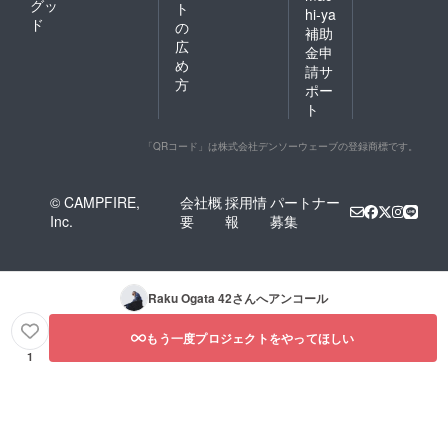
グッ
ト
hi-ya
メらしい。だけど僕は
ド
の
補助
その一体感から抜けよ
広
金申
うと必死になる。僕が
め
請サ
方
みんなと同じように歌
ポー
ト
うと他の生徒と同じに
なってしまうからだ。
「QRコード」は株式会社デンソーウェーブの登録商標です。
そこが嫌だ。みんなで
一斉に同じことをする
© CAMPFIRE,
会社概
採用情
パートナー
のは、妙に変すぎる。
Inc.
要
報
募集
だから歌はないで見た
り、隣の人にちょっか
い出して見たり。でも
Raku Ogata 42
さんへアンコール
やっぱりチームから出
もう一度プロジェクトをやってほしい
てやろうといくらバカ
1
げたげたことしても
リーダーにどっと引き
戻される。そんなもん
だリーダーはきびだん