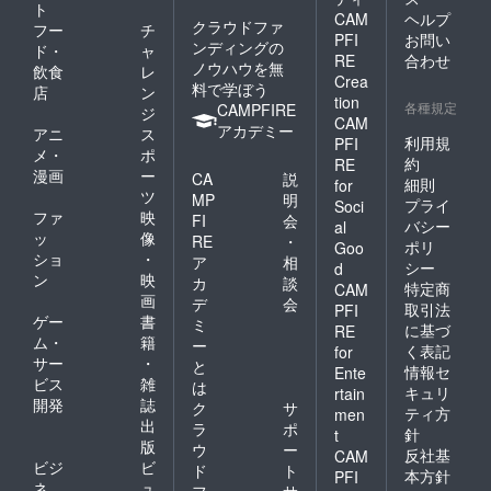
ト
ろに机と椅子は追いや
CAM
ヘルプ
クラウドファ
フー
チ
られ生徒は男女綺麗に
PFI
お問い
ンディングの
ド・
ャ
RE
合わせ
別れてならんでいた。
ノウハウを無
飲食
レ
Crea
料で学ぼう
店
ン
ここに入るのが気まず
tion
各種規定
CAMPFIRE
ジ
いことは重々承知の
CAM
アカデミー
アニ
ス
利用規
PFI
上。だからう後ろのド
メ・
ポ
約
RE
漫画
ー
アからこっそり入ろう
CA
説
細則
for
ツ
MP
明
とするも学校のドアは
プライ
Soci
ファ
映
FI
会
バシー
al
どうも僕を歓迎してく
ッ
像
RE
・
ポリ
Goo
れるらしく、「ガラガ
ショ
・
ア
相
シー
d
ン
映
カ
談
ラガラガラ」と音が鳴
特定商
CAM
画
デ
会
取引法
PFI
り響いてしまった。
ゲー
書
ミ
に基づ
RE
「並びなよ」と振り向
ム・
籍
ー
く表記
for
サー
・
と
いて僕に声かけてくれ
情報セ
Ente
ビス
雑
は
キュリ
rtain
るリーダーがいる。そ
開発
誌
ク
サ
ティ方
men
の一言が僕を罪悪感で
出
ラ
ポ
針
t
版
ウ
ー
いっぱいにさせた。そ
反社基
CAM
ビジ
ビ
ド
ト
本方針
PFI
れが過ぎればあとはみ
ネ
ュ