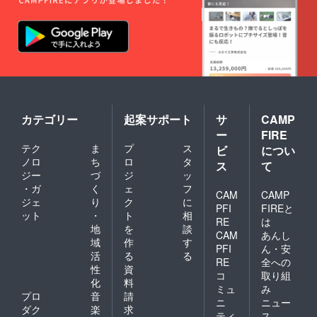
そして今から学校に行
くところ。高校生活１
年目が経とうとしてい
る。僕の朝は昨日と今
日入れ替わっても同じ
ようなもん。みんなも
まあ朝やることなんて
カテゴリー
起案サポート
サ
CAMP
決まってると思う。デ
ー
FIRE
ジタル時計の緑色の光
テク
ま
プ
ス
ビ
につい
ノロ
ち
ロ
タ
ス
て
が何回も何回も変わっ
ジー
づ
ジ
ッ
たことなんて気づかな
・ガ
く
ェ
フ
CAM
CAMP
かった。遅刻だ。トマ
ジェ
り
ク
に
PFI
FIREと
ット
・
ト
相
トソースで赤くなった
RE
は
地
を
談
CAM
あんし
唇を舌舐めずりをして
域
作
す
PFI
ん・安
学校に行く。そう今日
活
る
る
RE
全への
性
資
は 合唱コンクールの
コ
取り組
化
料
ミュ
み
朝練があるのだ。僕が
プロ
音
請
ニ
ニュー
学校に着くと教室の後
ダク
楽
求
ティ
ス