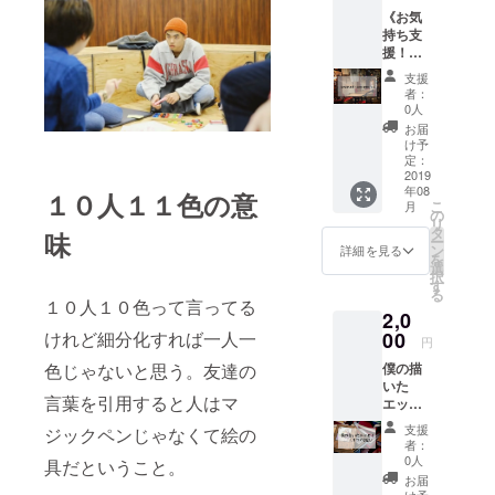
《お気
持ち支
援！４
uatre 割
支援
引コー
者：
ス》
0人
フォト
お届
ブック
け予
に協賛
定：
者名 旅
2019
年08
行記
１０人１１色の意
こ
月
メルマ
の
リ
ガ配
タ
味
ー
信 ８
ン
詳細を見る
を
月中 僕
選
択
の父が
す
る
経営す
１０人１０色って言ってる
2,0
る渋谷
のカ
00
けれど細分化すれば一人一
円
フェア
僕の描
色じゃないと思う。友達の
ンド
いた
バー４
言葉を引用すると人はマ
エッセ
uatreの
イ３つ
ワンド
支援
ジックペンじゃなくて絵の
リンク
者：
フリー
0人
具だということ。
券（５
お届
００円
け予