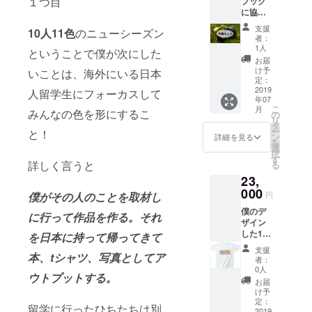
１つ目
ブック
の生地
に協賛
になっ
者名 旅
支援
ていま
10人11色
のニューシーズン
行記メ
者：
す。 ＊
ルマガ
1人
ということで僕が次にした
今回作
配信
お届
成する
８月中
け予
いことは、海外にいる日本
フォト
フォト
定：
ブック
ブック
2019
人留学生にフォーカスして
のペー
年07
にない
ジ数、
こ
月
みんなの色を形にするこ
写真
の
サイズ
リ
デー
タ
等の具
ー
と！
タ DL
ン
詳細を見る
体的な
を
権 ５
選
仕様は
択
枚 フォ
す
詳しく言うと
未定で
る
トブッ
すが、
23,
ク 写
30P以
真 パ
000
僕がその人のことを取材し
円
上、フ
ネル加
ルカ
僕のデ
工（ス
に行って作品を作る。それ
ラーと
ザイン
チレン
なる予
した10
ボー
を日本に持って帰ってきて
定で
人11色T
ド）A4
支援
す。
本、tシャツ、写真としてア
シャツ
サイズ
者：
２種類
3枚 ※支
0人
ウトプットする。
フォト
援時、
お届
ブック
必ず備
け予
に協賛
考欄に
定：
留学に行ったひちたちは別
者名 旅
2019