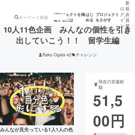
新
ロ
規
グ
会
プロジェクトを掲
はじ
プロジェクト
/
載するには
める
をさがす
イ
員
ン
登
10人11色企画 みんなの個性を引き
録
出していこう！！ 留学生編
人気のプロ
注目のリ
注目の新着プロ
募集終了が近いプ
もうすぐ公開
Raku Ogata 42
チャレンジ
ジェクト
ターン
ジェクト
ロジェクト
されます
アート・写真
音楽
現在の支援総
額
51,5
テクノロジー・ガジェット
ゲーム・サ
00
円
映像・映画
書籍・雑誌
みんなが見失っている1人1人の色
ビジネス・起業
チャレンジ