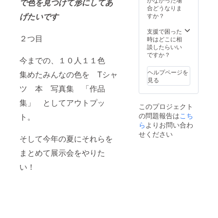
で色を見つけて形にしてあ
レー：
等の具
合どうなりま
綿
げたいです
体的な
すか？
90％、
仕様は
ポリエ
未定で
支援で困った
２つ目
ステル
すが、
時はどこに相
10％
30P以
談したらいい
United
上、フ
ですか？
今までの、１０人１１色
Athle
ルカ
5.6オン
ラーと
ヘルプページを
集めたみんなの色を Tシャ
ス 厚
なる予
見る
めの生
定で
ツ 本 写真集 「作品
地に
す。
なって
集」 としてアウトプッ
このプロジェクト
いま
の問題報告は
こち
ト。
す。 ＊
今回作
ら
よりお問い合わ
成する
せください
そして今年の夏にそれらを
フォト
ブック
まとめて展示会をやりた
のペー
ジ数、
い！
サイズ
等の具
体的な
仕様は
未定で
すが、
30P以