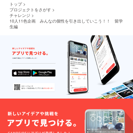
さんかくしかく・雌雄
トップ
>
不定形生物・学校で先
プロジェクトをさがす
>
チャレンジ
>
生から何を学べばいい
10人11色企画 みんなの個性を引き出していこう！！ 留学
のか ＋パターン４・
生編
喧嘩をしない・宇宙
人・ハワイ・自分とみ
んな・不合理に生き
る・思春期・アメリカ
のおばさん・青春入れ
替わり制度・牛丼食べ
てゲロ吐きたい・一番
焦ってる人・なんとか
なった話・１８
歳
etc…,参考作品
＞＞＞＞＞＞＞＞＞＞
思春期今日、僕は朝、
スパゲティを食べた。