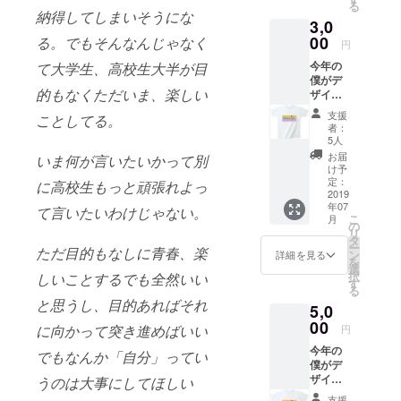
る
援時、
いたし
納得してしまいそうにな
3,0
必ず備
ます。
考欄に
00
る。でもそんなんじゃなく
ご了承
円
ご希望
くださ
今年の
て大学生、高校生大半が目
のお名
い。
僕がデ
前をご
的もなくただいま、楽しい
ザイン
記入く
した10
ださ
支援
ことしてる。
人11色T
い。 記
者：
シャツ
入のな
5人
１枚 綿
い場合
お届
いま何が言いたいかって別
100％
は
け予
アッ
CAMPF
定：
に高校生もっと頑張れよっ
シュ、
2019
IREの
年07
ミック
ユー
て言いたいわけじゃない。
こ
月
スグ
ザー名
の
リ
レー：
を掲載
タ
ー
ただ目的もなしに青春、楽
綿
いたし
ン
詳細を見る
を
90％、
ます。
選
択
しいことするでも全然いい
ポリエ
ご了承
す
る
ステル
くださ
と思うし、目的あればそれ
5,0
10％
い。
United
00
に向かって突き進めばいい
円
Athle
今年の
5.6オン
でもなんか「自分」ってい
僕がデ
ス
ザイン
厚めの
うのは大事にしてほしい
した10
生地に
支援