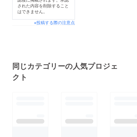
が好きではなかったん
された内容を削除すること
です。その理由は他の
はできません。
人と比べられたり比べ
※投稿する際の注意点
たりするのが怖かった
からです。でもみうら
じゅんのある本の一節
に心を変えられまし
た。「考えれば考える
ほどわからなくなって
同じカテゴリーの人気プロジェ
行く自分がある。よく
クト
自分らしさなんて言う
けれど自分がわからな
いのにらしさなんてあ
るか」確かに自分なん
てわかんないのに僕は
この３つを使って自分
らしさ「個性」を出し
て行こうとしていまし