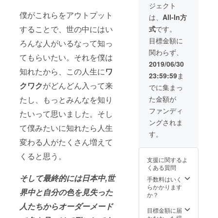
仕様は
ジェクト
クにな
す。 ＊
未定で
僕がこれらをアウトプット
い写真
綿100％
すが、
は、
All-In方
デー
アッ
30P以
することで、世の中にはい
式
です。
タ DL
シュ、
上、フ
権 ５
ミック
ルカ
目標金額に
ろんな人がいるなって知っ
枚 フォ
スグ
ラーと
関わらず、
トブッ
レー：
なる予
てもらいたい。それを僕は
ク 写
綿
定で
2019/06/30
真 パ
90％、
知れたから、この人生に
ワ
す。
23:59:59
ま
ネル加
ポリエ
クワク
がどんどん入って来
工
ステル
でに集まっ
（スチ
10％
たし、もっとみんなを知り
た金額が
レン
United
ボー
Athle
ファンディ
たいって思いました。そし
ド）
5.6オン
ングされま
A4サイ
ス 厚
て僕みたいに知れたら人生
ズ５枚
めの生
す。
備考欄
地に
変わる人がたくさん増えて
に名前
なって
の記入
くると思う。
いま
支援に関するよ
お願い
す。 ＊
くある質問
しま
今回作
そして最終的には日本中,世
す。 ＊
成する
手数料はいく
綿100％
フォト
らかかります
界中と自分の色を見失った
アッ
ブック
か？
シュ、
のペー
人たちからオーダーメード
ミック
ジ数、
目標金額に届
スグ
サイズ
かなかった場